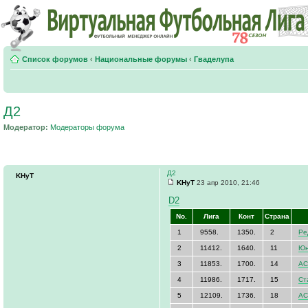
Список форумов
‹
Национальные форумы
‹
Гваделупа
Д2
Модератор:
Модераторы форума
Д2
KHyT
KHyT
23 апр 2010, 21:46
D2
No.
Лига
Конт
Страна
1
9558.
1350.
2
Ре
2
11412.
1640.
11
Юн
3
11853.
1700.
14
АС
4
11986.
1717.
15
Ст
5
12109.
1736.
18
АС