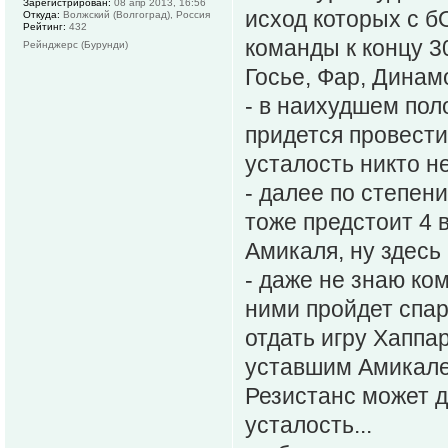
Зарегистрирован:
08 апр 2013, 16:56
исход которых с 
Откуда:
Волжский (Волгоград), Россия
Рейтинг:
432
команды к концу 3
Рейнджерс (Бурунди)
Госье, Фар, Динам
- в наихудшем пол
придется провести
усталость никто не
- далее по степен
тоже предстоит 4 в
Амикаля, ну здесь 
- даже не знаю ко
ними пройдет спар
отдать игру Хаппа
уставшим Амикалем
Резистанс может д
усталость...