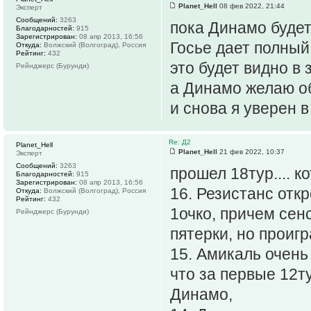
Planet_Hell
08 фев 2022, 21:44
Эксперт
Сообщений:
3263
пока Динамо будет
Благодарностей:
915
Зарегистрирован:
08 апр 2013, 16:56
Госье дает полный
Откуда:
Волжский (Волгоград), Россия
Рейтинг:
432
это будет видно в
Рейнджерс (Бурунди)
а Динамо желаю об
и снова я уверен в
Re: Д2
Planet_Hell
Planet_Hell
21 фев 2022, 10:37
Эксперт
Сообщений:
3263
прошел 18тур.... 
Благодарностей:
915
Зарегистрирован:
08 апр 2013, 16:56
16. Резистанс отк
Откуда:
Волжский (Волгоград), Россия
Рейтинг:
432
1очко, причем сен
Рейнджерс (Бурунди)
пятерки, но проигр
15. Амикаль очень 
что за первые 12т
Динамо,