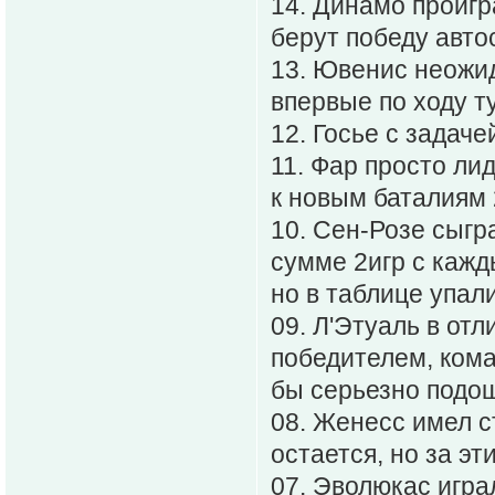
14. Динамо проигр
берут победу авто
13. Ювенис неожид
впервые по ходу т
12. Госье с задаче
11. Фар просто лид
к новым баталиям 
10. Сен-Розе сыгр
сумме 2игр с кажд
но в таблице упали
09. Л'Этуаль в от
победителем, кома
бы серьезно подош
08. Женесс имел с
остается, но за эт
07. Эволюкас игра