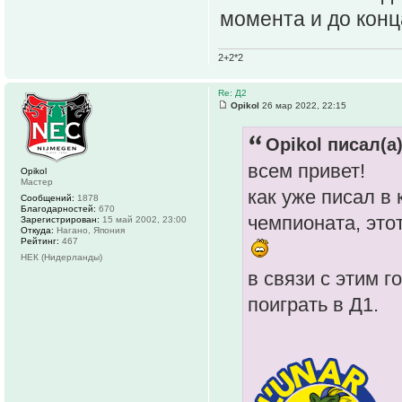
момента и до кон
2+2*2
Re: Д2
Opikol
26 мар 2022, 22:15
Opikol писал(а)
всем привет!
Opikol
Мастер
как уже писал в
Сообщений:
1878
Благодарностей:
670
чемпионата, это
Зарегистрирован:
15 май 2002, 23:00
Откуда:
Нагано, Япония
Рейтинг:
467
НЕК (Нидерланды)
в связи с этим 
поиграть в Д1.