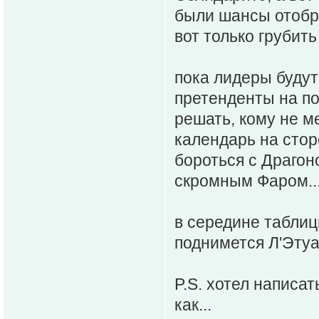
были шансы отобра
вот только грубить 
пока лидеры будут
претенденты на п
решать, кому не ме
календарь на стор
бороться с Драгоно
скромным Фаром...
в середине таблиц
поднимется Л'Этуал
P.S. хотел написат
как...