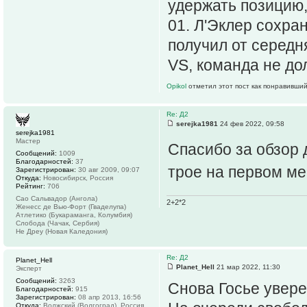
удержать позицию,
01. Л'Эклер сохра
получил от середн
VS, команда не до
Opikol
отметил этот пост как понравивший
Re: Д2
serejka1981
24 фев 2022, 09:58
serejka1981
Мастер
Спасибо за обзор 
Сообщений:
1009
Благодарностей:
37
трое на первом мес
Зарегистрирован:
30 авг 2009, 09:07
Откуда:
Новосибирск, Россия
Рейтинг:
706
Сао Сальвадор (Ангола)
2+2*2
Женесс де Вью-Форт (Гваделупа)
Атлетико (Букараманга, Колумбия)
Слобода (Чачак, Сербия)
Не Дреу (Новая Каледония)
Re: Д2
Planet_Hell
Planet_Hell
21 мар 2022, 11:30
Эксперт
Сообщений:
3263
Снова Госье увере
Благодарностей:
915
Зарегистрирован:
08 апр 2013, 16:56
Откуда:
Волжский (Волгоград), Россия