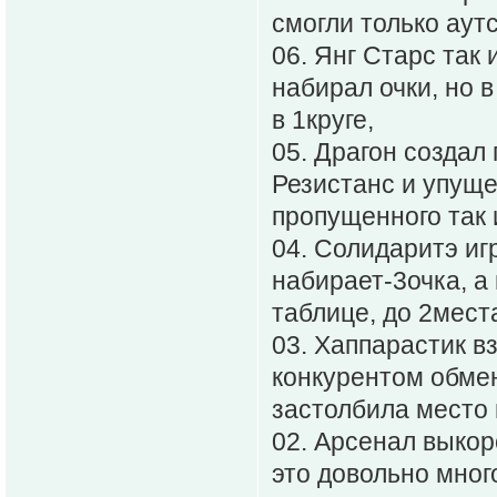
смогли только аут
06. Янг Старс так 
набирал очки, но 
в 1круге,
05. Драгон создал
Резистанс и упуще
пропущенного так 
04. Солидаритэ игр
набирает-3очка, а 
таблице, до 2места
03. Хаппарастик в
конкурентом обме
застолбила место 
02. Арсенал выкор
это довольно мног