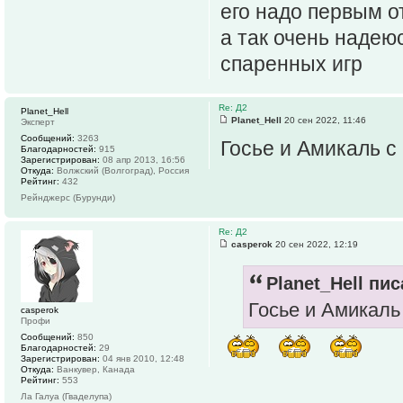
его надо первым о
а так очень надею
спаренных игр
Re: Д2
Planet_Hell
Planet_Hell
20 сен 2022, 11:46
Эксперт
Сообщений:
3263
Госье и Амикаль с
Благодарностей:
915
Зарегистрирован:
08 апр 2013, 16:56
Откуда:
Волжский (Волгоград), Россия
Рейтинг:
432
Рейнджерс (Бурунди)
Re: Д2
casperok
20 сен 2022, 12:19
Planet_Hell пис
Госье и Амикаль
casperok
Профи
Сообщений:
850
Благодарностей:
29
Зарегистрирован:
04 янв 2010, 12:48
Откуда:
Ванкувер, Канада
Рейтинг:
553
Ла Галуа (Гваделупа)