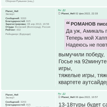
Сборная Румынии (нац.)
Re: Д2
Planet_Hell
Planet_Hell
02 фев 2022, 22:33
Эксперт
Сообщений:
3263
Благодарностей:
915
РОМАНОВ писа
Зарегистрирован:
08 апр 2013, 16:56
Откуда:
Волжский (Волгоград), Россия
Да уж, Амикаль 
Рейтинг:
432
Рейнджерс (Бурунди)
Теперь мой Хаппа
Надеюсь не повт
вымучили победу,
Госье на 92минуте
игры,
тяжелые игры, тяж
квартете аутсайде
Re: Д2
Planet_Hell
Planet_Hell
06 фев 2022, 10:57
Эксперт
Сообщений:
3263
13-18туры будет 
Благодарностей:
915