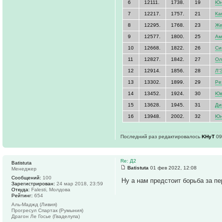
6
12111.
1738.
19
Юн
7
12217.
1757.
21
Ка
8
12295.
1768.
23
Же
9
12577.
1800.
25
Ам
10
12668.
1822.
26
Си
11
12827.
1842.
27
Ол
12
12914.
1856.
28
Л'
13
13302.
1899.
29
Ре
14
13452.
1924.
30
Юв
15
13628.
1945.
31
Ди
16
13948.
2002.
32
Юн
Последний раз редактировалось
KHyT
09
Re: Д2
Batistuta
Batistuta
01 фев 2022, 12:08
Менеджер
Сообщений:
100
Ну а нам предстоит борьба за п
Зарегистрирован:
24 мар 2018, 23:59
Откуда:
Falesti, Молдова
Рейтинг:
654
Аль-Маджд (Ливия)
Прогресул Спартак (Румыния)
Драгон Ле Госье (Гваделупа)