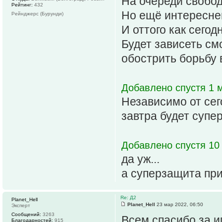
На очереди свобод
Рейтинг:
432
Но ещё интересне
Рейнджерс (Бурунди)
И оттого как сего
Будет зависеть см
обострить борьбу 
Добавлено спустя 1 м
Независимо от сег
завтра будет супе
Добавлено спустя 10 
да уж...
а суперзащита при
Re: Д2
Planet_Hell
Planet_Hell
23 мар 2022, 06:50
Эксперт
Сообщений:
3263
Всем спасибо за иг
Благодарностей:
915