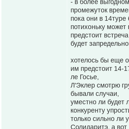
- в более выгодном
промежуток времен
пока они в 14туре
потихоньку может г
предстоит встреча
будет запредельно
хотелось бы еще о
им предстоит 14-1
ле Госье,
Л'Эклер смотрю гру
бывали случаи,
уместно ли будет 
конкуренту упрости
только сильно ли 
Солидаритэ, а вот