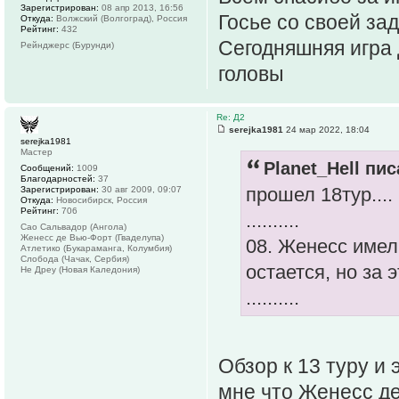
Зарегистрирован:
08 апр 2013, 16:56
Госье со своей за
Откуда:
Волжский (Волгоград), Россия
Рейтинг:
432
Сегодняшняя игра 
Рейнджерс (Бурунди)
головы
Re: Д2
serejka1981
24 мар 2022, 18:04
serejka1981
Мастер
Planet_Hell пис
Сообщений:
1009
Благодарностей:
37
прошел 18тур...
Зарегистрирован:
30 авг 2009, 09:07
Откуда:
Новосибирск, Россия
Рейтинг:
706
..........
Сао Сальвадор (Ангола)
Женесс де Вью-Форт (Гваделупа)
08. Женесс имел
Атлетико (Букараманга, Колумбия)
Слобода (Чачак, Сербия)
остается, но за 
Не Дреу (Новая Каледония)
..........
Обзор к 13 туру и
мне что Женесс де