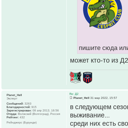
пишите сюда или
может кто-то из Д
Re: Д2
Planet_Hell
Planet_Hell
31 мар 2022, 15:57
Эксперт
Сообщений:
3263
в следующем сезон
Благодарностей:
915
Зарегистрирован:
08 апр 2013, 16:56
выживание...
Откуда:
Волжский (Волгоград), Россия
Рейтинг:
432
среди них есть св
Рейнджерс (Бурунди)