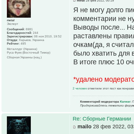
metal
28 фев 2022, 00:19
Я не могу долго пи
комментарии не н
metal
Эксперт
Выводы после... Н
Сообщений:
6981
Благодарностей:
244
раставлены правил
Зарегистрирован:
06 ноя 2010, 19:52
Откуда:
Харьков, Украина
очкам(да, я счита
Рейтинг:
495
Металлург (Украина)
было хватить для 
Руса Фуик (Восточный Тимор)
Сборная Украины (нац.)
В итоге плюс 10 о
*удалено модерат
2 человек
отметили этот пост как понрав
Комментарий модератора
Karwar
:
П
Придерживайтесь тематики форум
Re: Сборные Германии
mailo
28 фев 2022, 03