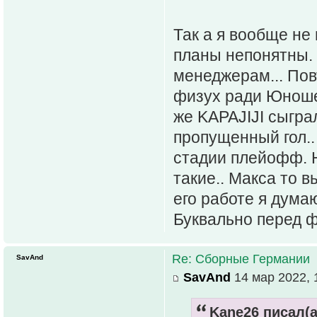
Так а я вообще не
планы непонятны. 
менеджерам... Пов
физух ради Юноше
же KAPAJIJI сыграл
пропущенный гол..
стадии плейофф. Н
такие.. Макса то в
его работе я думаю
Буквально перед ф
Re: Сборные Германии
SavAnd
SavAnd
14 мар 2022, 
Kane26 писал(а