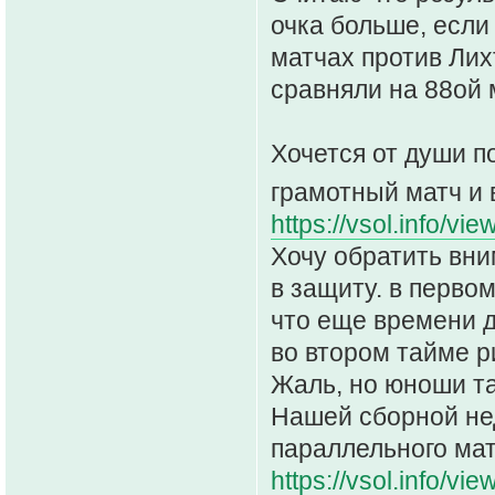
очка больше, если
матчах против Ли
сравняли на 88ой 
Хочется от души п
грамотный матч и 
https://vsol.info/vi
Хочу обратить вни
в защиту. в перво
что еще времени д
во втором тайме ри
Жаль, но юноши та
Нашей сборной нед
параллельного ма
https://vsol.info/vi