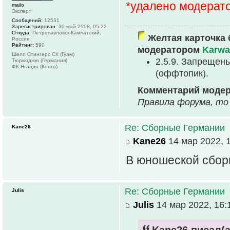
*удалено модерат
mailo
Эксперт
Сообщений:
12531
Зарегистрирован:
30 май 2008, 05:22
Откуда:
Петропавловск-Камчатский,
Желтая карточка 
Россия
Рейтинг:
590
модератором
Karwa
Шелл Стингерс СК (Гуам)
2.5.9. Запрещен
Тюркюджю (Германия)
ФК Нгандо (Конго)
(оффтопик).
Комментарий моде
Правила форума, то
Re: Сборные Германии
Kane26
Kane26
14 мар 2022, 
В юношеской сборн
Re: Сборные Германии
Julis
Julis
14 мар 2022, 16:
Kane26 писал(а