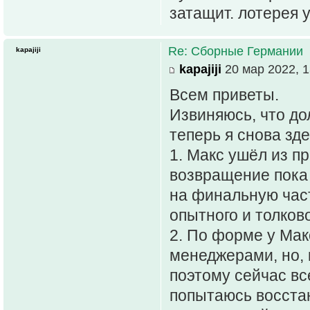
затащит. лотерея 
Re: Сборные Германии
kapajiji
kapajiji
20 мар 2022, 1
Всем приветы.
Извиняюсь, что до
теперь я снова зде
1. Макс ушёл из п
возвращение пока 
на финальную част
опытного и толково
2. По форме у Мак
менеджерами, но, 
поэтому сейчас в
попытаюсь восстан