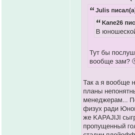
Julis писал(а
Kane26 пис
В юношеской
Тут бы послуш
вообще зам? 
Так а я вообще 
планы непонятны
менеджерам... П
физух ради Юнош
же KAPAJIJI сыгр
пропущенный гол
стадии плейофф.