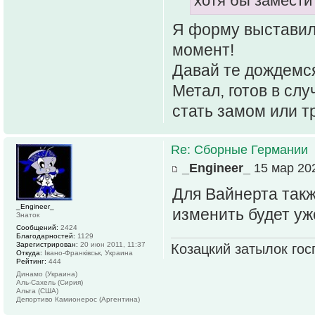
хотя бы замест
Я форму выставил
момент!
Давай те дождемся
Метал, готов в сл
стать замом или 
Re: Сборные Германии
_Engineer_
15 мар 202
Для Вайнерта так
_Engineer_
изменить будет уж
Знаток
Сообщений:
2424
Благодарностей:
1129
Зарегистрирован:
20 июн 2011, 11:37
Козацкий затылок гос
Откуда:
Івано-Франківськ, Украина
Рейтинг:
444
Динамо (Украина)
Аль-Сахель (Сирия)
Альта (США)
Депортиво Камионерос (Аргентина)