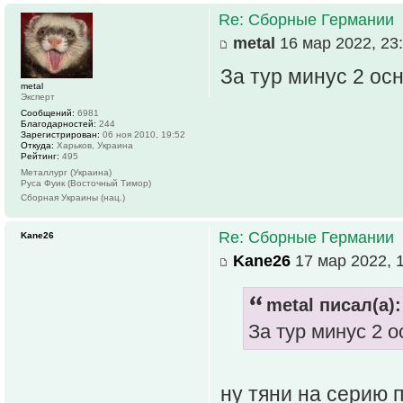
Re: Сборные Германии
metal
16 мар 2022, 23
За тур минус 2 ос
metal
Эксперт
Сообщений:
6981
Благодарностей:
244
Зарегистрирован:
06 ноя 2010, 19:52
Откуда:
Харьков, Украина
Рейтинг:
495
Металлург (Украина)
Руса Фуик (Восточный Тимор)
Сборная Украины (нац.)
Re: Сборные Германии
Kane26
Kane26
17 мар 2022, 
metal писал(а):
За тур минус 2 о
ну тяни на серию 