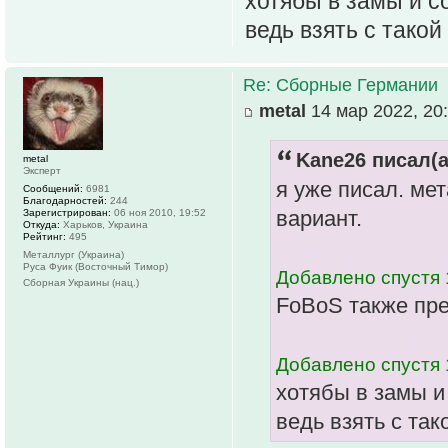
хотябы в замы и с
ведь взять с тако
Re: Сборные Германии
metal
14 мар 2022, 20
Kane26 писал(а
metal
Эксперт
я уже писал. ме
Сообщений:
6981
Благодарностей:
244
вариант.
Зарегистрирован:
06 ноя 2010, 19:52
Откуда:
Харьков, Украина
Рейтинг:
495
Металлург (Украина)
Руса Фуик (Восточный Тимор)
Добавлено спустя 
Сборная Украины (нац.)
FoBoS также пре
Добавлено спустя 
хотябы в замы и
ведь взять с та