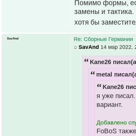
Помимо формы, ест
замены и тактика.
хотя бы заместит
Re: Сборные Германии
SavAnd
SavAnd
14 мар 2022, 
Kane26 писал(а
metal писал(а
Kane26 пис
я уже писал.
вариант.
Добавлено спу
FoBoS также