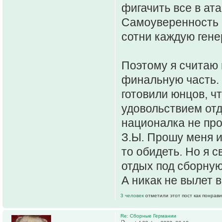
фигачить все в ата
Самоуверенность ч
сотни каждую ген
Поэтому я считаю
финальную часть. 
готовили юнцов, ч
удовольствием отд
националка не про
З.Ы. Прошу меня из
то обидеть. Но я 
отдых под сборн
А никак не вылет 
3 человек
отметили этот пост как понрав
Re: Сборные Германии