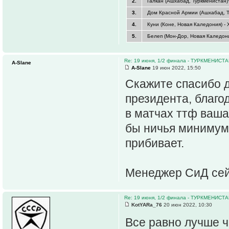
2.
Галкан (Ашхабад, Туркменистан)
3.
Дом Красной Армии (Ашхабад, Ту
4.
Куни (Коне, Новая Каледония) -
5.
Белеп (Мон-Дор, Новая Каледони
Re: 19 июня, 1/2 финала - ТУРКМЕНИС
A-Slane
A-Slane
19 июн 2022, 15:50
Скажите спасибо 
президента, благо
в матчах ттф ваша
бы ничья минимум.
прибивает.
Менеджер СиД сей
Re: 19 июня, 1/2 финала - ТУРКМЕНИС
KotYARa_76
20 июн 2022, 10:30
Все равно лучше 