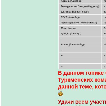
Арвана (Ашхабад)
я
Гямигурлышык Заводы (Чарджоу)
--
Шагадам (Туркменбаши)
Д
ТСХТ (Ашхабад)
с
Туран (Дашогуз, Туркменистан)
И
Мерв (Мары)
Д
Дагдан (Дашогуз)
Н
--
--
Арлан (Балканабад)
И
--
--
--
--
--
--
--
--
В данном топике
Туркменских кома
данной теме, кот
Удачи всем участн