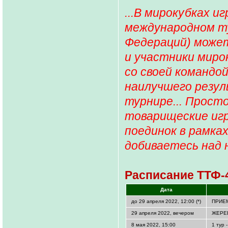
...В мирокубках и
международном ту
Федераций) может
и участники мирок
со своей командо
наилучшего резу
турнире... Прост
товарищеские игр
поединок в рамка
добиваетесь над 
Расписание ТТФ-
Дата
до 29 апреля 2022, 12:00 (*)
ПРИЕ
29 апреля 2022, вечером
ЖЕРЕ
8 мая 2022, 15:00
1 тур 