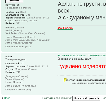
Аслан, не грусти,
KotYARa_76
Президент ФФ России
всех.
Сообщений:
3749
Благодарностей:
336
А с Суданом у мен
Зарегистрирован:
02 май 2008, 14:16
Откуда:
Ярославль, Россия
Рейтинг:
521
ФФ России
Шинник (Россия)
НАРБ (Алжир)
Хай Таймс (Эштон, Сент-Винсент)
зам. в Нтсакапай (Конго)
зам. в Рот-Вайсс Хасборн (Германия)
зам. в Леонес (Эквадор)
Сборная России (юн.)
Re: 19 июня, 1/2 финала - ТУРКМЕНИС
tollian
tollian
24 июн 2022, 11:39
Тренер-менеджер
Сообщений:
202
*удалено модерат
Зарегистрирован:
03 окт 2016, 22:13
Откуда:
Могадишо, Сомали
Рейтинг:
749
Джадидка (Сомали)
Верес (Украина)
Желтая карточка была показана 
Навуа (Фиджи)
2.7. Запрещено обсуждение м
зам. в Скала ИФ (Фареры)
Сборная Сомали (нац.)
Пред.
Показать сообщения за:
Пол