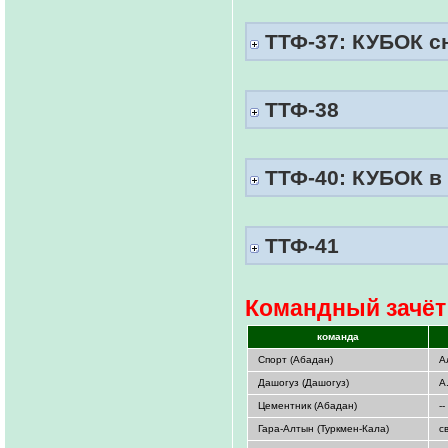
ТТФ-37: КУБОК сн
ТТФ-38
ТТФ-40: КУБОК в 
ТТФ-41
Командный зачёт 
команда
Спорт (Абадан)
А
Дашогуз (Дашогуз)
А
Цементник (Абадан)
--
Гара-Алтын (Туркмен-Кала)
с