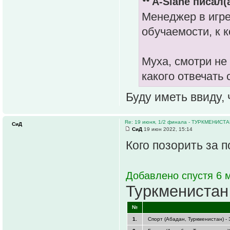
A-Slane писал(а
Менеджер в игре 
обучаемости, к 
Муха, смотри не 
какого отвечать
Буду иметь ввиду,
Re: 19 июня, 1/2 финала - ТУРКМЕНИС
СиД
СиД
19 июн 2022, 15:14
Кого позорить за 
Добавлено спустя 6 м
Туркменистан
№
1.
Спорт (Абадан, Туркменистан) -