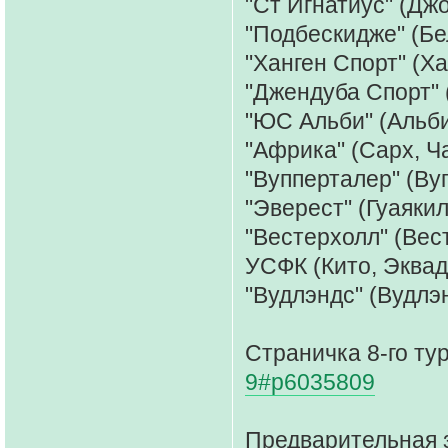
"Ст Игнатиус" (Дж
"Подбескидже" (Бе
"Ханген Спорт" (Х
"Джендуба Спорт" 
"ЮС Альби" (Альби
"Африка" (Сарх, Ч
"Вупперталер" (Ву
"Эверест" (Гуаякил
"Вестерхолл" (Вес
УСФК (Кито, Эквад
"Вудлэндс" (Вудлэ
Страничка 8-го ту
9#p6035809
Предварительная 