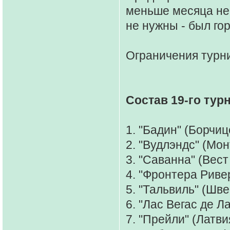
меньше месяца не
не нужны - был гор
Ограничения турн
Состав 19-го тур
1. "Бадин" (Борчиц
2. "Вудлэндс" (Мо
3. "Саванна" (Вес
4. "Фронтера Риве
5. "Тальвиль" (Шв
6. "Лас Вегас де Л
7. "Прейли" (Латви