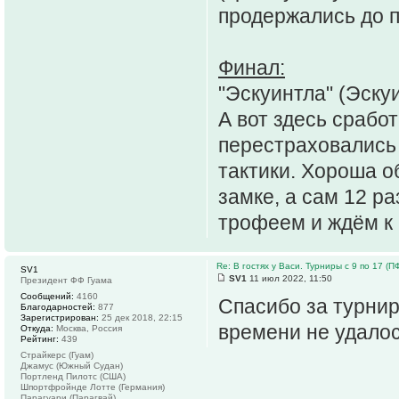
продержались до п
Финал:
"Эскуинтла" (Эскуи
А вот здесь срабо
перестраховались
тактики. Хороша о
замке, а сам 12 р
трофеем и ждём к
Re: В гостях у Васи. Турниры с 9 по 17 (ПФ 
SV1
SV1
11 июл 2022, 11:50
Президент ФФ Гуама
Сообщений:
4160
Спасибо за турнир 
Благодарностей:
877
Зарегистрирован:
25 дек 2018, 22:15
времени не удалос
Откуда:
Москва, Россия
Рейтинг:
439
Страйкерс (Гуам)
Джамус (Южный Судан)
Портленд Пилотс (США)
Шпортфройнде Лотте (Германия)
Парагуари (Парагвай)