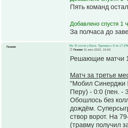
Пять команд остал
Добавлено спустя 1 ч
За полчаса до зав
Re: В гостях у Васи. Турниры с 9 по 17 (ПФ 
Геолог
Геолог
11 июл 2022, 10:43
Решающие матчи 1
Матч за третье ме
"Мобил Синерджи Р
Перу) - 0:0 (пен. - 
Обошлось без колл
дождём. Суперсыг
створ ворот. На 7
(травму получил з