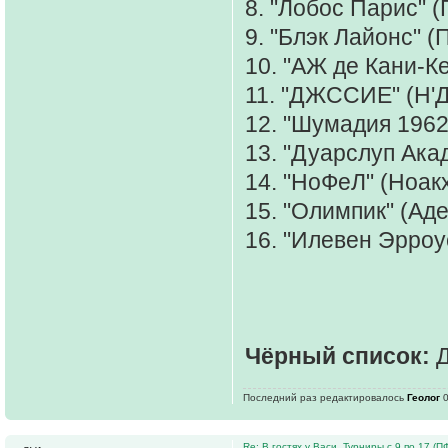
8. "Лобос Парис" 
9. "Блэк Лайонс" 
10. "АЖ де Кани-К
11. "ДЖССИЕ" (Н'
12. "Шумадия 1962
13. "Дуарслуп Ака
14. "НоФеЛ" (Ноак
15. "Олимпик" (Ад
16. "Илевен Эрроу
Чёрный список:
Д
Последний раз редактировалось
Геолог
0
Re: В гостях у Васи. Турниры с 9 по 17 (ПФ 