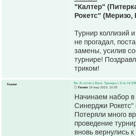
"Калтер" (Питерк
Рокетс" (Меризо, Г
Турнир коллизий и
не прогадал, пост
замены, усилив со
турнире! Поздравля
триком!
Re: В гостях у Васи. Турниры с 9 по 19 (ПФ 
Геолог
Геолог
18 мар 2023, 10:35
Начинаем набор в
Синерджи Рокетс" 
Потеряли много вр
проведение турнир
вновь вернулись к