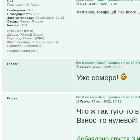
SV1
SV1
24 июн 2022, 07:18
Президент ФФ Гуама
Сообщений:
4160
Активнее, товарищи! Нас всего ш
Благодарностей:
877
Зарегистрирован:
25 дек 2018, 22:15
Откуда:
Москва, Россия
Рейтинг:
439
Страйкерс (Гуам)
Джамус (Южный Судан)
Портленд Пилотс (США)
Шпортфройнде Лотте (Германия)
Парагуари (Парагвай)
Сборная Гуама (юн.)
Re: В гостях у Васи. Турниры с 9 по 17 (ПФ 
Геолог
Геолог
24 июн 2022, 09:35
Уже семеро!
Re: В гостях у Васи. Турниры с 9 по 17 (ПФ 
Геолог
Геолог
25 июн 2022, 16:31
Что ж так туго-то 
Взнос-то нулевой! 
Добавлено спустя 3 ч