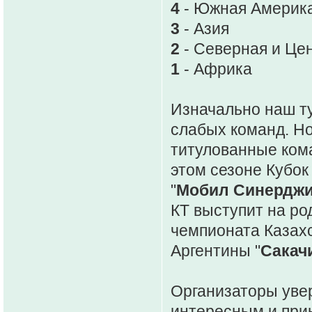
4
- Южная Америк
3
- Азия
2
- Северная и Це
1
- Африка
Изначально наш т
слабых команд. Но
титулованные ком
этом сезоне Кубок
"
Мобил Синерджи
КТ выступит на род
чемпионата Казахс
Аргентины "
Сакач
Организаторы увер
интересным и при