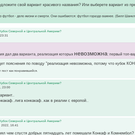
дложите свой вариант красивого названия? Или выберете вариант из пр
о футбол - дело жизни и смерти. Они ошибаются: футбол гораздо важнее. (Билл Шанкл
 Кубок Северной и Центральной Америки?
 23:31
невозможна
ния дал два варианта, реализация которых
: первый топ-в
дет пояснения по поводу "реализация невозможна, потому что кубок К
т пост как понравившийся.
 Кубок Северной и Центральной Америки?
, 23:00
ариант..
какаф..лига конкакаф..как в реалии с европой..
 Кубок Северной и Центральной Америки?
 2022, 16:41
онял чем спустя добрых пятнадцать лет помешали Конкаф и Комнембол?