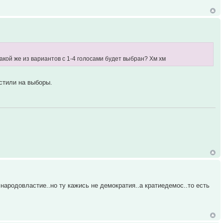
Какой же из вариантов с 1-4 голосами будет выбран? Хм хм
устили на выборы.
 народовластие..но ту кажись не демократия..а кратиедемос..то есть