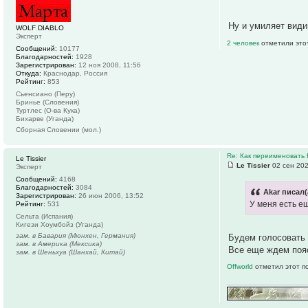
Ну и умиляет види
WOLF DIABLO
Эксперт
2 человек
отметили это
Сообщений:
10177
Благодарностей:
1928
Зарегистрирован:
12 ноя 2008, 11:56
Откуда:
Краснодар, Россия
Рейтинг:
853
Сьенсиано (Перу)
Бринье (Словения)
Туртлес (О-ва Кука)
Бихарве (Уганда)
Сборная Словении (мол.)
Re: Как переименовать
Le Tissier
Le Tissier
02 сен 202
Эксперт
Сообщений:
4168
Благодарностей:
3084
Akar писал(
Зарегистрирован:
26 июн 2006, 13:52
У меня есть е
Рейтинг:
531
Сельта (Испания)
Кигези Хоумбойз (Уганда)
зам. в Бавария (Мюнхен, Германия)
Будем голосовать 
зам. в Америка (Мексика)
Все еще ждем поя
зам. в Шеньхуа (Шанхай, Китай)
Offworld
отметил этот п