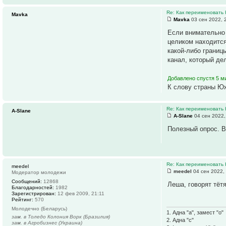
Re: Как переименовать
Mavka
Mavka
03 сен 2022, 
Если внимательно 
целиком находится
какой-либо границ
канал, который де
Добавлено спустя 5 ми
К слову страны Юж
Re: Как переименовать
A-Slane
A-Slane
04 сен 2022,
Полезный опрос. В
Re: Как переименовать
meedel
meedel
04 сен 2022,
Модератор молодежи
Сообщений:
12868
Леша, говорят тёт
Благодарностей:
1982
Зарегистрирован:
12 фев 2009, 21:11
Рейтинг:
570
Молодечно (Беларусь)
1. Адна "а", замест "о"
зам. в Толедо Колония Ворк (Бразилия)
2. Адна "с"
зам. в Агробизнес (Украина)