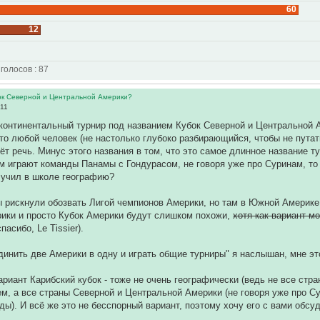
60
12
 голосов : 87
ок Северной и Центральной Америки?
:11
 континентальный турнир под названием Кубок Северной и Центральной 
что любой человек (не настолько глубоко разбирающийся, чтобы не пу
дёт речь. Минус этого названия в том, что это самое длинное название т
ам играют команды Панамы с Гондурасом, не говоря уже про Суринам, т
о учил в школе географию?
 рискнули обозвать Лигой чемпионов Америки, но там в Южной Америке 
ики и просто Кубок Америки будут слишком похожи,
хотя как вариант м
пасибо, Le Tissier).
динить две Америки в одну и играть общие турниры" я наслышан, мне это
ариант Карибский кубок - тоже не очень географически (ведь не все стр
м, а все страны Северной и Центральной Америки (не говоря уже про Сур
ы). И всё же это не бесспорный вариант, поэтому хочу его с вами обсуд