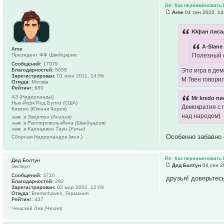
Re: Как переименовать
Arne
04 сен 2022, 14
Юфан писал
A-Slane
Arne
Президент ФФ Швейцарии
Полезный о
Сообщений:
17079
Благодарностей:
5058
Это игра в де
Зарегистрирован:
01 июн 2011, 14:56
М.Твен говорил
Откуда:
Москва
Рейтинг:
680
АЗ (Нидерланды)
Mr kredo пи
Нью-Йорк Ред Буллз (США)
Демократия с г
Кимпхо (Южная Корея)
над народом)
зам. в Эвертон (Англия)
зам. в Рапперсвиль-Йона (Швейцария)
зам. в Карнарвон Таун (Уэльс)
Особенно забавно 
Сборная Нидерландов (мол.)
Re: Как переименовать
Дед Болтун
Дед Болтун
04 сен 2
Эксперт
Сообщений:
3720
друзья! доверьтесь
Благодарностей:
292
Зарегистрирован:
02 мар 2002, 12:09
Откуда:
Bremerhaven, Германия
Рейтинг:
437
Чешский Лев (Чехия)