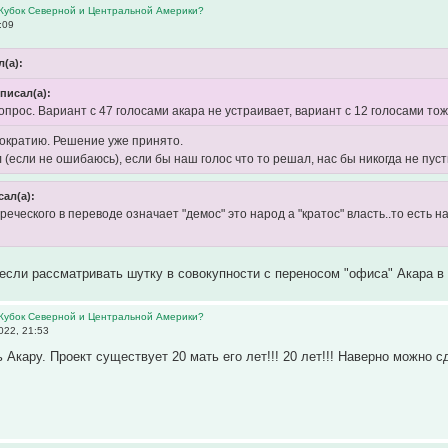
 Кубок Северной и Центральной Америки?
:09
(а):
 писал(а):
прос. Вариант с 47 голосами акара не устраивает, вариант с 12 голосами тож
мократию. Решение уже принято.
 (если не ошибаюсь), если бы наш голос что то решал, нас бы никогда не пус
сал(а):
реческого в переводе означает "демос" это народ а "кратос" власть..то есть н
если рассматривать шутку в совокупности с переносом "офиса" Акара 
 Кубок Северной и Центральной Америки?
022, 21:53
 Акару. Проект существует 20 мать его лет!!! 20 лет!!! Наверно можно 