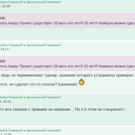
 Кубок Северной и Центральной Америки?
, 22:36
(а):
тесь Акару. Проект существует 20 мать его лет!!! 20 лет!!! Наверно можно сде
 Кубок Северной и Центральной Америки?
 23:17
(а):
тесь Акару. Проект существует 20 мать его лет!!! 20 лет!!! Наверно можно сде
о ведь он переименовал турнир, название которого устраивало примерно 
ется, он сделал что-то плохое? (название)
 Кубок Северной и Центральной Америки?
2, 23:21
то все связано с правами на название... Но я в этом не специалист...
 Кубок Северной и Центральной Америки?
2, 11:06