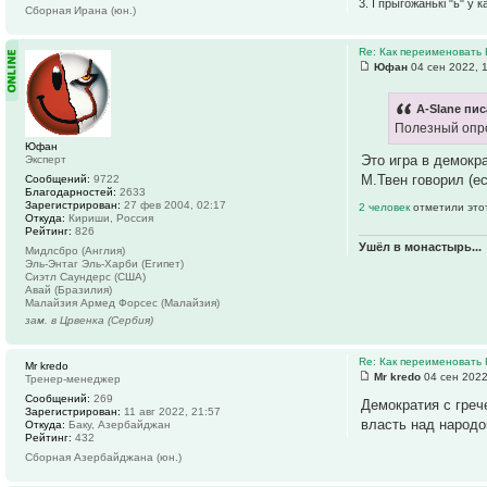
3. І прыгожанькі "ь" у 
Сборная Ирана (юн.)
Re: Как переименовать
Юфан
04 сен 2022, 
A-Slane пис
Полезный опро
Юфан
Это игра в демокр
Эксперт
М.Твен говорил (е
Сообщений:
9722
Благодарностей:
2633
Зарегистрирован:
27 фев 2004, 02:17
2 человек
отметили это
Откуда:
Кириши, Россия
Рейтинг:
826
Ушёл в монастырь...
Мидлсбро (Англия)
Эль-Энтаг Эль-Харби (Египет)
Сиэтл Саундерс (США)
Авай (Бразилия)
Малайзия Армед Форсес (Малайзия)
зам. в Црвенка (Сербия)
Re: Как переименовать
Mr kredo
Mr kredo
04 сен 2022
Тренер-менеджер
Сообщений:
269
Демократия с грече
Зарегистрирован:
11 авг 2022, 21:57
власть над народо
Откуда:
Баку, Азербайджан
Рейтинг:
432
Сборная Азербайджана (юн.)