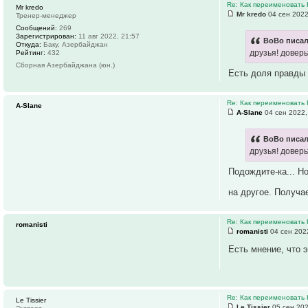
Re: Как переименовать
Mr kredo
Mr kredo
04 сен 2022
Тренер-менеджер
Сообщений:
269
Зарегистрирован:
11 авг 2022, 21:57
BoBo писал
Откуда:
Баку, Азербайджан
друзья! доверь
Рейтинг:
432
Сборная Азербайджана (юн.)
Есть доля правды
Re: Как переименовать
A-Slane
A-Slane
04 сен 2022,
BoBo писал
друзья! доверь
Подождите-ка... Н
на другое. Получа
Re: Как переименовать
romanisti
romanisti
04 сен 202
Есть мнение, что э
Re: Как переименовать
Le Tissier
Le Tissier
05 сен 202