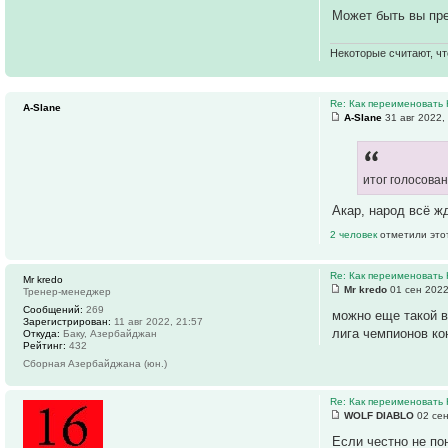
Может быть вы пре
Некоторые считают, чт
Re: Как переименовать
A-Slane
A-Slane
31 авг 2022,
итог голосова
Акар, народ всё ж
2 человек
отметили это
Re: Как переименовать
Mr kredo
Mr kredo
01 сен 2022
Тренер-менеджер
Сообщений:
269
можно еще такой в
Зарегистрирован:
11 авг 2022, 21:57
лига чемпионов кон
Откуда:
Баку, Азербайджан
Рейтинг:
432
Сборная Азербайджана (юн.)
Re: Как переименовать
WOLF DIABLO
02 сен
Если честно не п