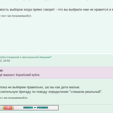
мость выборов когда прямо говорят - что вы выбрали нам не нравится и
т пост как понравившийся.
 Кубок Северной и Центральной Америки?
2, 16:52
а):
щё вариант Карибский кубок.
пока не выберем правильно, шо вы как дети малые.
снительную бригаду по поводу определения "слишком реальный".
ост как понравившийся.