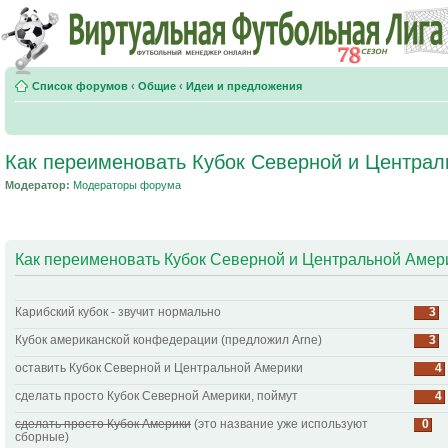
Список форумов
‹
Общие
‹
Идеи и предложения
Как переименовать Кубок Северной и Централ
Модератор:
Модераторы форума
Как переименовать Кубок Северной и Центральной Амери
Карибский кубок - звучит нормально
3
Кубок американской конфедерации (предложил Arne)
3
оставить Кубок Северной и Центральной Америки
4
сделать просто Кубок Северной Америки, поймут
4
сделать просто Кубок Америки
(это название уже используют
0
сборные)