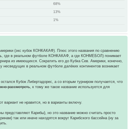
68%
13%
1%
Америки (экс кубок КОНКАКАФ). Плюс этого названия по сравнению
тать, где в реальном футболе КОНКАКАФ, а где КОНМЕБОЛ) понимает
урнира из имеющихся. Сократить его до Кубка Сев. Америки, конечно,
о у несведущих в реальном футболе далёких континентов возникает
остался Кубок Либертадорес, а со вторым турниром получается, что
ожно рассмотреть
, к тому же такое название используется для
т вариант не нравится, но в варианты включу.
аны представляют Карибы), но это название можно считать просто
инам) так или иначе находятся вокруг Карибского бассейна (ну за
ить.