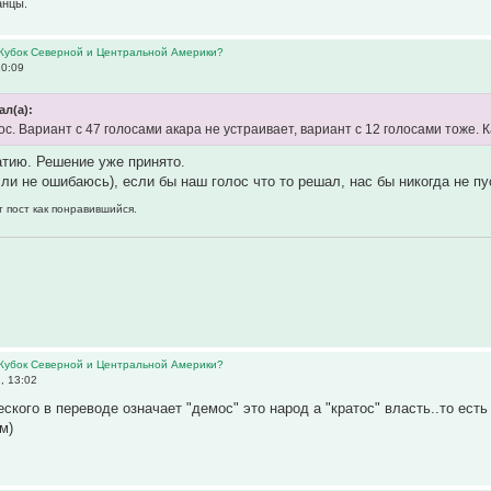
канцы.
 Кубок Северной и Центральной Америки?
10:09
ал(а):
с. Вариант с 47 голосами акара не устраивает, вариант с 12 голосами тоже. 
атию. Решение уже принято.
сли не ошибаюсь), если бы наш голос что то решал, нас бы никогда не п
т пост как понравившийся.
 Кубок Северной и Центральной Америки?
, 13:02
ского в переводе означает "демос" это народ а "кратос" власть..то есть
м)