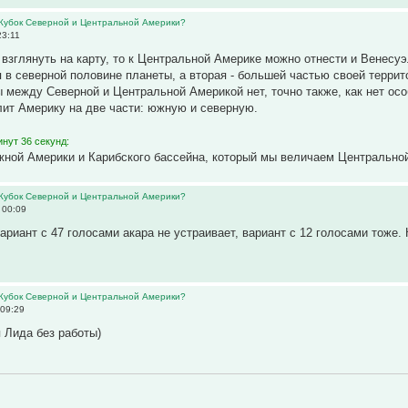
 Кубок Северной и Центральной Америки?
23:11
взглянуть на карту, то к Центральной Америке можно отнести и Венесу
 в северной половине планеты, а вторая - большей частью своей террито
ы между Северной и Центральной Америкой нет, точно также, как нет о
лит Америку на две части: южную и северную.
нут 36 секунд:
ной Америки и Карибского бассейна, который мы величаем Центральной
 Кубок Северной и Центральной Америки?
 00:09
ариант с 47 голосами акара не устраивает, вариант с 12 голосами тоже.
 Кубок Северной и Центральной Америки?
 09:29
я Лида без работы)