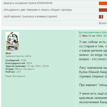
вернуть название Кубок КОНКАКАФ
объединить две Америки и играть общие турниры
свой вариант (напишу в комментариях)
1
Всего
Как переименовать Куб
Akar
25 авг 2022, 10
У нас сейчас есть
со старым в том, 
о каком регионе и
Akar
можно, но когда т
Администратор сайта
вопрос - кто плох
Сообщений:
3795
Благодарностей:
2816
Зарегистрирован:
20 авг 2001, 19:00
Лигу чемпионов мы
Откуда:
Минск, Беларусь
Кубок Южной Амер
Рейтинг:
470
турнира сборных (с
Горки (Беларусь)
Про вариант "объе
У меня есть ещё в
красивым название
исключением Канад