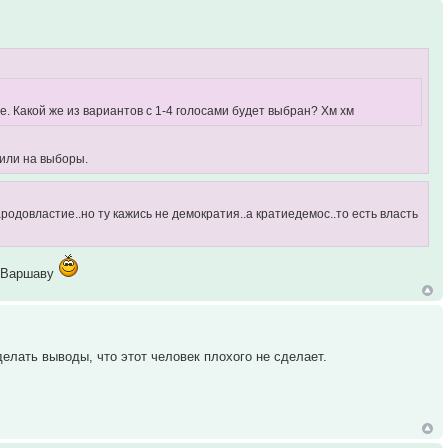
е. Какой же из вариантов с 1-4 голосами будет выбран? Хм хм
тили на выборы.
ародовластие..но ту кажись не демократия..а кратиедемос..то есть власть
в Варшаву
сделать выводы, что этот человек плохого не сделает.