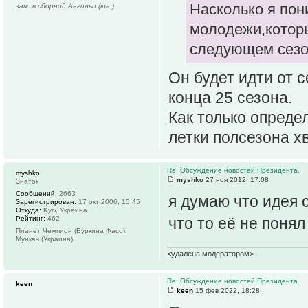
Насколько я пон
зам. в сборной Ангильи (юн.)
молодежи,которы
следующем сезон
Он будет идти от с
конца 25 сезона.
Как только опреде
летки полсезона х
Re: Обсуждение новостей Президента.
myshko
myshko
27 ноя 2012, 17:08
Знаток
Сообщений:
2663
я думаю что идея 
Зарегистрирован:
17 окт 2006, 15:45
Откуда:
Kyiv, Украина
Рейтинг:
462
что то её не поня
Планет Чемпион (Буркина Фасо)
Мункач (Украина)
<удалена модератором>
Re: Обсуждение новостей Президента.
keen
keen
15 фев 2022, 18:28