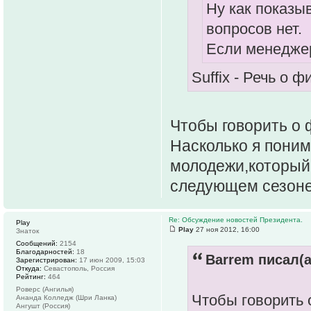
Ну как показыв
вопросов нет.
Если менеджер 
Suffix - Речь о 
Чтобы говорить о 
Насколько я поним
молодежи,который 
следующем сезоне,
Re: Обсуждение новостей Президента.
Play
Play
27 ноя 2012, 16:00
Знаток
Сообщений:
2154
Благодарностей:
18
Barrem писал(а
Зарегистрирован:
17 июн 2009, 15:03
Откуда:
Cевастополь, Россия
Рейтинг:
464
Роверс (Ангилья)
Чтобы говорить 
Ананда Колледж (Шри Ланка)
Ангушт (Россия)