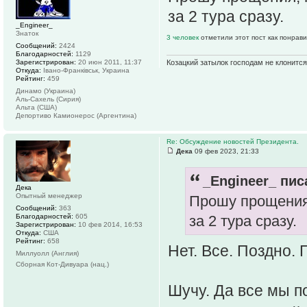
за 2 тура сразу.
_Engineer_
Знаток
3 человек
отметили этот пост как понрав
Сообщений:
2424
Благодарностей:
1129
Козацкий затылок господам не клонится
Зарегистрирован:
20 июн 2011, 11:37
Откуда:
Івано-Франківськ, Украина
Рейтинг:
459
Динамо (Украина)
Аль-Сахель (Сирия)
Альта (США)
Депортиво Камионерос (Аргентина)
Re: Обсуждение новостей Президента.
Дека
09 фев 2023, 21:33
_Engineer_ пис
Дека
Опытный менеджер
Прошу прощения,
Сообщений:
363
Благодарностей:
605
за 2 тура сразу.
Зарегистрирован:
10 фев 2014, 16:53
Откуда:
США
Рейтинг:
658
Нет. Все. Поздно. 
Миллуолл (Англия)
Сборная Кот-Дивуара (нац.)
Шучу. Да все мы п