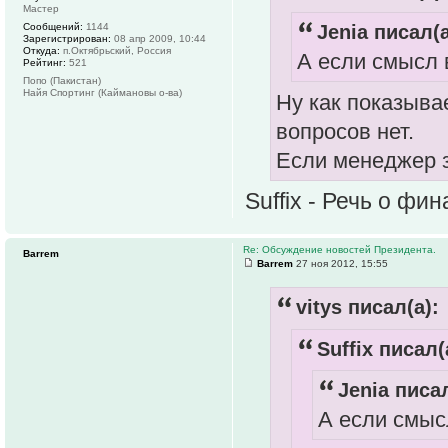
Мастер
Jenia писал(а
Сообщений:
1144
Зарегистрирован:
08 апр 2009, 10:44
Откуда:
п.Октябрьский, Россия
А если смысл в
Рейтинг:
521
Попо (Пакистан)
Найя Спортинг (Каймановы о-ва)
Ну как показывае
вопросов нет.
Если менеджер за
Suffix - Речь о фи
Re: Обсуждение новостей Президента.
Barrem
Barrem
27 ноя 2012, 15:55
vitys писал(а):
Suffix писал(
Jenia писал
А если смысл