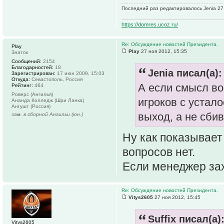
Последний раз редактировалось Jenia 27 
https://domres.ucoz.ru/
Re: Обсуждение новостей Президента.
Play
Play
27 ноя 2012, 15:35
Знаток
Сообщений:
2154
Благодарностей:
18
Jenia писал(а):
Зарегистрирован:
17 июн 2009, 15:03
Откуда:
Cевастополь, Россия
А если смысл во
Рейтинг:
464
Роверс (Ангилья)
игроков с устал
Ананда Колледж (Шри Ланка)
Ангушт (Россия)
выход, а не сбив
зам. в сборной Ангильи (юн.)
Ну как показывает 
вопросов нет.
Если менеджер захо
Re: Обсуждение новостей Президента.
Vitys2605
27 ноя 2012, 15:45
Suffix писал(а)
Vitys2605