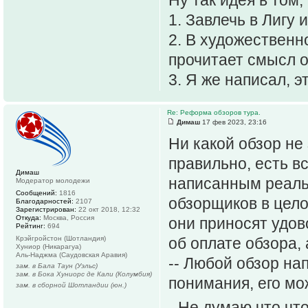
1. Завлечь в Лигу 
2. В художественн
прочитает смысл о
3. Я же написал, 
Re: Реформа обзоров тура.
Димаш
17 фев 2023, 23:16
Ни какой обзор не
правильно, есть 
Димаш
написанным реаль
Модератор молодежи
Сообщений:
1816
обзорщиков в цело
Благодарностей:
2107
Зарегистрирован:
22 окт 2018, 12:32
Откуда:
Москва, Россия
они приносят удов
Рейтинг:
694
Крэйгройстон (Шотландия)
об оплате обзора, 
Хуниор (Никарагуа)
Аль-Наджма (Саудовская Аравия)
-- Любой обзор на
зам. в Бала Таун (Уэльс)
зам. в Бока Хуниорс де Кали (Колумбия)
понимания, его мо
зам. в сборной Шотландии (юн.)
- Не думаю что чт