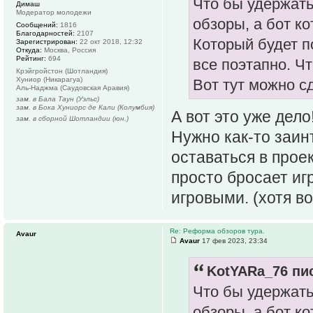
Что бы удержать
Димаш
Модератор молодежи
обзоры, а бот к
Сообщений:
1816
Благодарностей:
2107
Который будет п
Зарегистрирован:
22 окт 2018, 12:32
Откуда:
Москва, Россия
Рейтинг:
694
все поэтапно. Чт
Крэйгройстон (Шотландия)
Хуниор (Никарагуа)
Вот тут можно сде
Аль-Наджма (Саудовская Аравия)
зам. в Бала Таун (Уэльс)
зам. в Бока Хуниорс де Кали (Колумбия)
А вот это уже дело
зам. в сборной Шотландии (юн.)
Нужно как-то заин
оставаться в проек
просто бросает иг
игровыми. (хотя в
Re: Реформа обзоров тура.
Avaur
Avaur
17 фев 2023, 23:34
KotYARa_76 пис
Что бы удержать
обзоры, а бот к