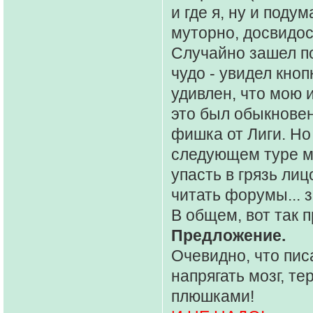
и где я, ну и поду
муторно, досвидос
Случайно зашел по
чудо - увидел кно
удивлен, что мою 
это был обыкновен
фишка от Лиги. Но
следующем туре м
упасть в грязь ли
читать форумы... 
В общем, вот так п
Предложение.
Очевидно, что пис
напрягать мозг, т
плюшками!