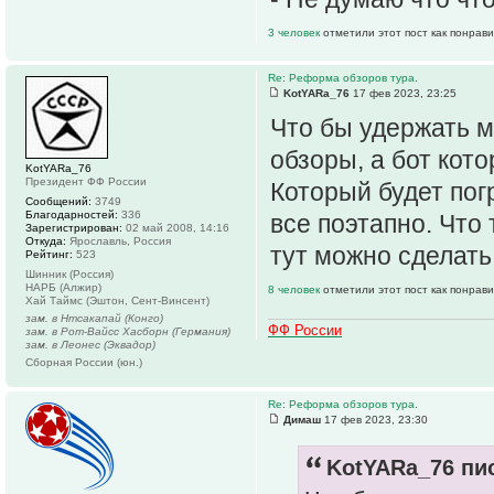
3 человек
отметили этот пост как понрав
Re: Реформа обзоров тура.
KotYARa_76
17 фев 2023, 23:25
Что бы удержать 
обзоры, а бот кот
KotYARa_76
Президент ФФ России
Который будет пог
Сообщений:
3749
Благодарностей:
336
все поэтапно. Что 
Зарегистрирован:
02 май 2008, 14:16
Откуда:
Ярославль, Россия
тут можно сделать э
Рейтинг:
523
Шинник (Россия)
НАРБ (Алжир)
8 человек
отметили этот пост как понрав
Хай Таймс (Эштон, Сент-Винсент)
зам. в Нтсакапай (Конго)
ФФ России
зам. в Рот-Вайсс Хасборн (Германия)
зам. в Леонес (Эквадор)
Сборная России (юн.)
Re: Реформа обзоров тура.
Димаш
17 фев 2023, 23:30
KotYARa_76 пис