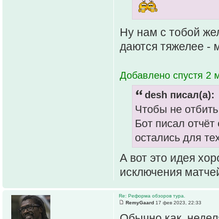
Ну нам с тобой же
даются тяжелее - 
Добавлено спустя 2 м
desh писал(а):
Чтобы не отбить
Бот писал отчёт 
остались для тех
А вот это идея хор
исключения матчей
Re: Реформа обзоров тура.
RemyGaard
17 фев 2023, 22:33
Обычно как, недел