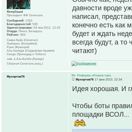
давности вроде уже
RemyGaard
написал, представи
Президент ФФ Сенегала
Сообщений:
1320
конечно есть как 
Благодарностей:
536
Зарегистрирован:
04 янв 2012, 12:42
Откуда:
Пинск, Беларусь
будет и ждать неде
Рейтинг:
904
Сакре-Кьёр (Сенегал)
всегда будут, а то
Льянерос (Колумбия)
Руан (Франция)
читают)
Аль-Халидж (Саудовская Аравия)
Сандо (Тринидад и Тобаго)
зам. в Аль-Бидда (Катар)
Сборная Сенегала (нац.)
Re: Реформа обзоров тура.
Мухортов76
Мухортов76
17 фев 2023, 22:34
Идея хорошая. И г
Чтобы боты правил
площадки ВСОЛ...