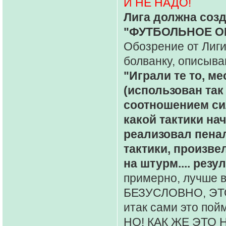
И НЕ НАДО!
Лига должна созд
"ФУТБОЛЬНОЕ ОБ
Обозрение от Лиги
болванку, описы
"Играли те то, м
(использован так 
соотношением сил
какой тактики нач
реализовал пенал
тактики, произв
на штурм.... резул
примерно, лучше 
БЕЗУСЛОВНО, ЭТ
итак сами это пойм
НО! КАК ЖЕ ЭТО Н