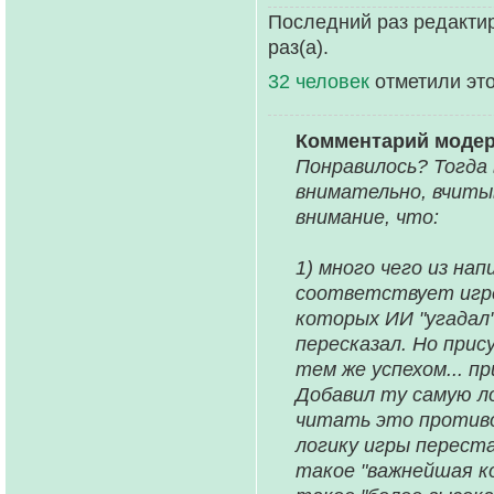
Последний раз редакти
раз(а).
32 человек
отметили эт
Комментарий моде
Понравилось? Тогда
внимательно, вчиты
внимание, что:
1) много чего из на
соответствует игре
которых ИИ "угадал"
пересказал. Но при
тем же успехом... п
Добавил ту самую л
читать это противо
логику игры переста
такое "важнейшая ко