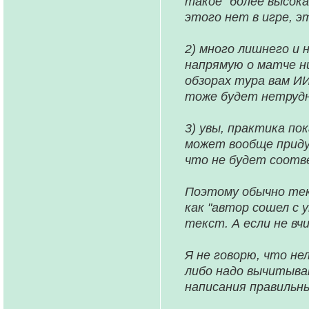
такое "более высока
этого нет в игре, э
2) много лишнего и 
напрямую о матче ни
обзорах тура вам И
тоже будет нетрудн
3) увы, практика п
может вообще приду
что не будет соотв
Поэтому обычно тек
как "автор сошел с 
текст. А если не вч
Я не говорю, что не
либо надо вычитыва
написания правильны