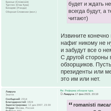
Бринье (Словения)
будет и ждать не
Туртлес (О-ва Кука)
Бихарве (Уганда)
всегда будут, а 
Сборная Словении (мол.)
читают)
Извините конечно 
нафиг никому не н
и забудут все о не
С другой стороны 
обзорщиков. Пусть
президенты или м
это им или нет.
Re: Реформа обзоров тура.
Лавруха
Лавруха
17 фев 2023, 23:10
Знаток
Сообщений:
2314
Благодарностей:
1624
romanisti писал
Зарегистрирован:
12 дек 2007, 23:30
Откуда:
Москва, Россия
Рейтинг:
663