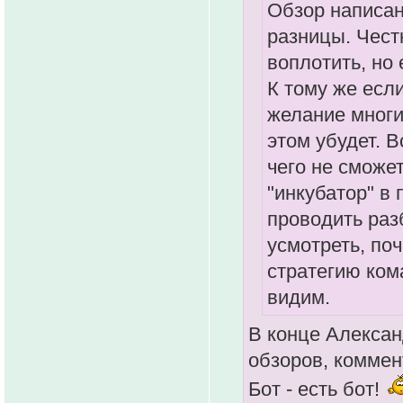
Обзор написан
разницы. Честн
воплотить, но 
К тому же если
желание многи
этом убудет. 
чего не сможет
"инкубатор" в 
проводить раз
усмотреть, по
стратегию ком
видим.
В конце Алексан
обзоров, комме
Бот - есть бот!