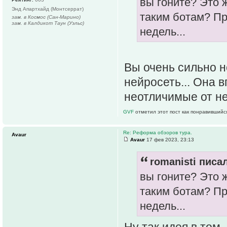
вы гоните? Это 
Энд Апартхайд (Монтсеррат)
таким ботам? Пр
зам. в Космос (Сан-Марино)
зам. в Калдикот Таун (Уэльс)
недель...
Вы очень сильно 
нейросеть... Она 
неотличимые от н
GVF
отметил этот пост как понравившийс
Re: Реформа обзоров тура.
Avaur
Avaur
17 фев 2023, 23:13
romanisti писал
вы гоните? Это 
таким ботам? Пр
недель...
Ну так идея в том