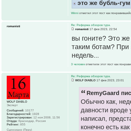
это же бубль-гум
Winni
отметил этот пост как понравившийс
Re: Реформа обзоров тура.
romanisti
romanisti
17 фев 2023, 22:54
вы гоните? Это же
таким ботам? При 
недель...
3 человек
отметили этот пост как понрав
Re: Реформа обзоров тура.
WOLF DIABLO
17 фев 2023, 23:01
RemyGaard пис
Обычно как, нед
WOLF DIABLO
Эксперт
давности вроде у
Сообщений:
10177
Благодарностей:
1928
написал, предста
Зарегистрирован:
12 ноя 2008, 11:56
Откуда:
Краснодар, Россия
Рейтинг:
855
конечно есть как
Сьенсиано (Перу)