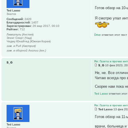
Готов обзор на 10-
Ted Lasso
Знаток
Я смотрю упал инт
Сообщений:
2420
Благодарностей:
1407
Зарегистрирован:
26 мар 2017, 00:10
Рейтинг:
712
Ливерпуль (Англия)
Drive
отметил этот пост
Элект Спорт (Чад)
Чеджу Юнайтед (Южная Корея)
зам. в Рид (Австрия)
зам. в сборной Англии (юн.)
Re: Газета и прочие ин
S_G
S_G
10 фев 2023, 20
Не, не. Все отличн
Читаю всегда про 
Скорее нам пока н
Ted Lasso
отметил этот
Re: Газета и прочие ин
Ted Lasso
13 фев 20
Готов обзор на 11-
Ted Lasso
врачи, больница и
Знаток