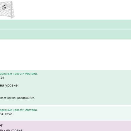
тересные новости Австрии.
:25
 на уровне!
 пост как понравившийся.
тересные новости Австрии.
23, 15:45
):
да - на уровне!