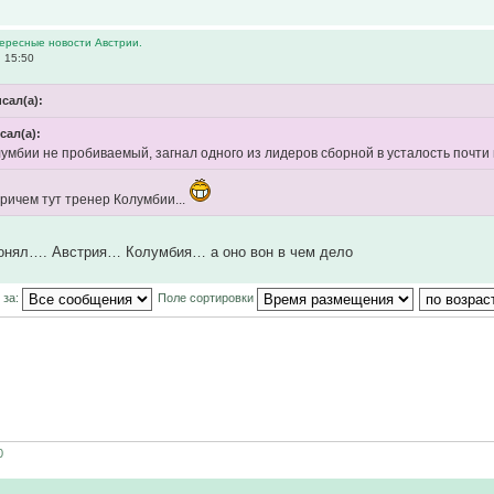
тересные новости Австрии.
 15:50
исал(а):
сал(а):
умбии не пробиваемый, загнал одного из лидеров сборной в усталость почти п
причем тут тренер Колумбии...
понял…. Австрия… Колумбия… а оно вон в чем дело
 за:
Поле сортировки
0