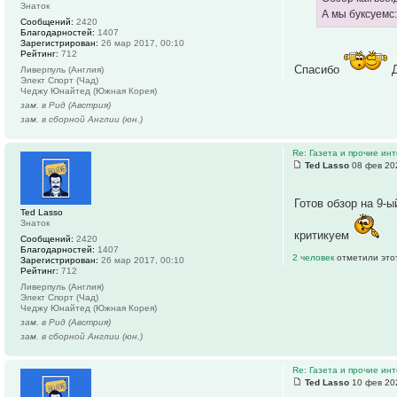
Знаток
А мы буксуемс:
Сообщений:
2420
Благодарностей:
1407
Зарегистрирован:
26 мар 2017, 00:10
Рейтинг:
712
Спасибо
Д
Ливерпуль (Англия)
Элект Спорт (Чад)
Чеджу Юнайтед (Южная Корея)
зам. в Рид (Австрия)
зам. в сборной Англии (юн.)
Re: Газета и прочие ин
Ted Lasso
08 фев 20
Готов обзор на 9-ы
Ted Lasso
Знаток
критикуем
Сообщений:
2420
Благодарностей:
1407
2 человек
отметили это
Зарегистрирован:
26 мар 2017, 00:10
Рейтинг:
712
Ливерпуль (Англия)
Элект Спорт (Чад)
Чеджу Юнайтед (Южная Корея)
зам. в Рид (Австрия)
зам. в сборной Англии (юн.)
Re: Газета и прочие ин
Ted Lasso
10 фев 20