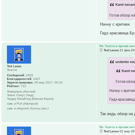
Karel писал
Готов обзор н
Начну с критики.
Гидэ красавица Б
Re: Газета и прочие ин
Ted Lasso
21 фев 20
underdo пис
Ted Lasso
Знаток
Karel пи
Сообщений:
2420
Благодарностей:
1407
Готов обзо
Зарегистрирован:
26 мар 2017, 00:10
Рейтинг:
712
Начну с критик
Ливерпуль (Англия)
Элект Спорт (Чад)
Чеджу Юнайтед (Южная Корея)
Гидэ красавиц
зам. в Рид (Австрия)
зам. в сборной Англии (юн.)
Так ведь обзор на 
Re: Газета и прочие ин
Ted Lasso
02 мар 20