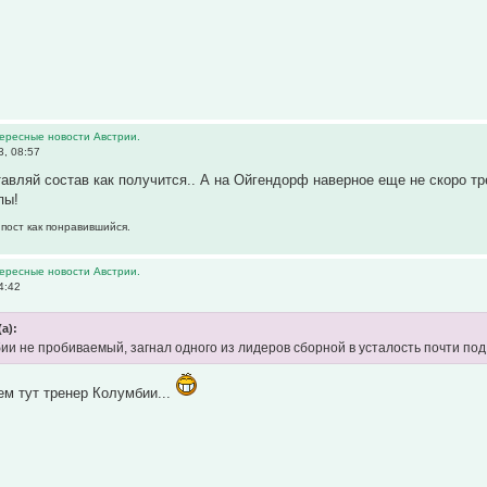
тересные новости Австрии.
, 08:57
тавляй состав как получится.. А на Ойгендорф наверное еще не скоро тр
пы!
 пост как понравившийся.
тересные новости Австрии.
4:42
(а):
и не пробиваемый, загнал одного из лидеров сборной в усталость почти под 4
ем тут тренер Колумбии...