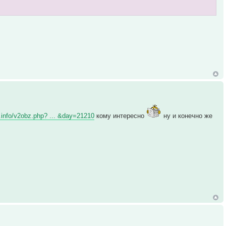
l.info/v2obz.php? ... &day=21210
кому интересно
ну и конечно же