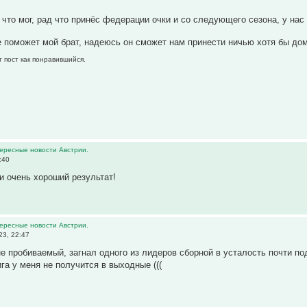
л что мог, рад что принёс федерации очки и со следующего сезона, у на
 поможет мой брат, надеюсь он сможет нам принести ничью хотя бы до
т пост как понравившийся.
тересные новости Австрии.
:40
и очень хороший результат!
тересные новости Австрии.
23, 22:47
е пробиваемый, загнал одного из лидеров сборной в усталость почти под
га у меня не получится в выходные (((