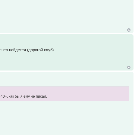
енер найдется (дорогой клуб).
0+, как бы я ему не писал.