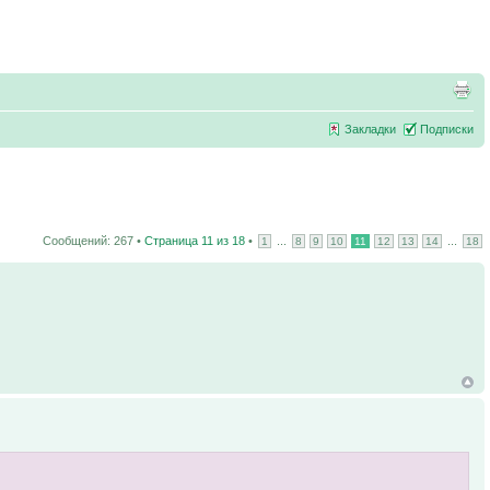
Закладки
Подписки
Сообщений: 267 •
Страница
11
из
18
•
...
...
1
8
9
10
11
12
13
14
18