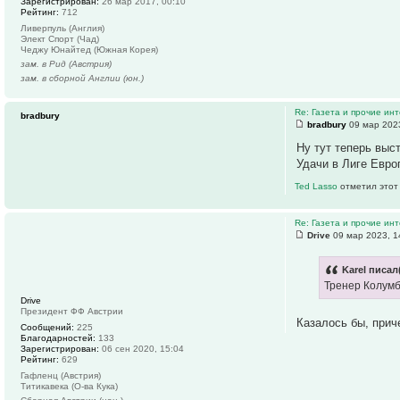
Зарегистрирован:
26 мар 2017, 00:10
Рейтинг:
712
Ливерпуль (Англия)
Элект Спорт (Чад)
Чеджу Юнайтед (Южная Корея)
зам. в Рид (Австрия)
зам. в сборной Англии (юн.)
Re: Газета и прочие ин
bradbury
bradbury
09 мар 2023
Ну тут теперь выс
Удачи в Лиге Евро
Ted Lasso
отметил этот
Re: Газета и прочие ин
Drive
09 мар 2023, 1
Karel писал
Тренер Колумби
Drive
Президент ФФ Австрии
Казалось бы, прич
Сообщений:
225
Благодарностей:
133
Зарегистрирован:
06 сен 2020, 15:04
Рейтинг:
629
Гафленц (Австрия)
Титикавека (О-ва Кука)