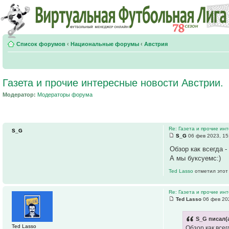
Список форумов
‹
Национальные форумы
‹
Австрия
Газета и прочие интересные новости Австрии.
Модератор:
Модераторы форума
Re: Газета и прочие ин
S_G
S_G
06 фев 2023, 15
Обзор как всегда -
А мы буксуемс:)
Ted Lasso
отметил этот
Re: Газета и прочие ин
Ted Lasso
06 фев 20
S_G писал(а
Ted Lasso
Обзор как всег