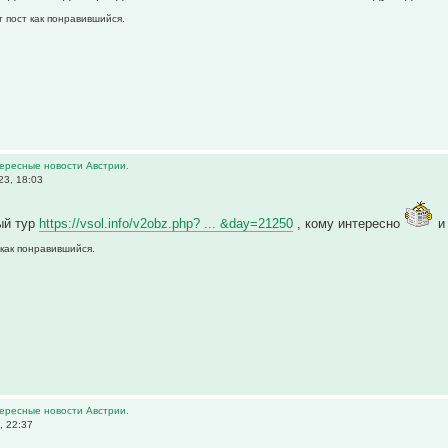
т пост как понравившийся.
тересные новости Австрии.
23, 18:03
-ый тур
https://vsol.info/v2obz.php? ... &day=21250
, кому интересно
и
 как понравившийся.
тересные новости Австрии.
, 22:37