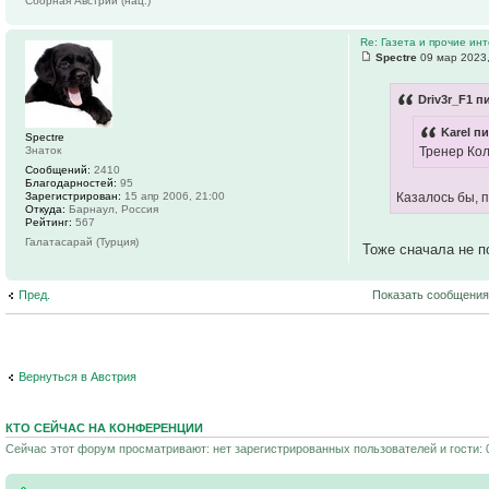
Сборная Австрии (нац.)
Re: Газета и прочие ин
Spectre
09 мар 2023,
Driv3r_F1 п
Karel пи
Spectre
Знаток
Тренер Кол
Сообщений:
2410
Благодарностей:
95
Зарегистрирован:
15 апр 2006, 21:00
Казалось бы, 
Откуда:
Барнаул, Россия
Рейтинг:
567
Галатасарай (Турция)
Тоже сначала не 
Пред.
Показать сообщения
Вернуться в Австрия
КТО СЕЙЧАС НА КОНФЕРЕНЦИИ
Сейчас этот форум просматривают: нет зарегистрированных пользователей и гости: 