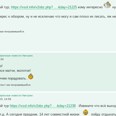
ый тур,
https://vsol.info/v2obz.php? ... &day=21225
кому интересно
ну
ерес к обзором, ну и не исключаю что могу и сам плохо их писать, яж н
 как понравившийся.
тересные новости Австрии.
:34
о!
все матчи, молоток!
ечем порадовать..
 пост как понравившийся.
тересные новости Австрии.
23, 14:56
ый тур
https://vsol.info/v2obz.php? ... &day=21238
. Извините что всё выход
 т.д. А сегодня праздник, 14 лет совместной жизни
пойду отдыхать