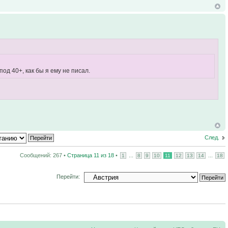
од 40+, как бы я ему не писал.
След.
Сообщений: 267 •
Страница
11
из
18
•
...
...
1
8
9
10
11
12
13
14
18
Перейти: