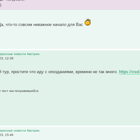
)
а, что-то совсем неважное начало для Вас
тересные новости Австрии.
23, 12:39
й тур, простите что иду с опозданиями, времени не так много.
https://vso
т пост как понравившийся.
тересные новости Австрии.
23, 15:46