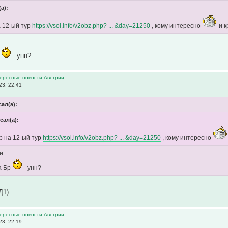
(а):
а 12-ый тур
https://vsol.info/v2obz.php? ... &day=21250
, кому интересно
и к
р
унн?
тересные новости Австрии.
23, 22:41
ал(а):
сал(а):
р на 12-ый тур
https://vsol.info/v2obz.php? ... &day=21250
, кому интересно
и.
а Бр
унн?
Д1)
тересные новости Австрии.
23, 22:19