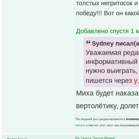
толстых негритосок и
победу!!! Вот он како
Добавлено спустя 1 м
Sydney писал(а
Уважаемая редак
информативный в
нужно выиграть,
пишется через
y
Миха будет наказа
вертолётику, долет
Последний раз редактировалось
kostana
kahtuk
отметил этот пост как понравивши
Re: Газета "Soccer Review"