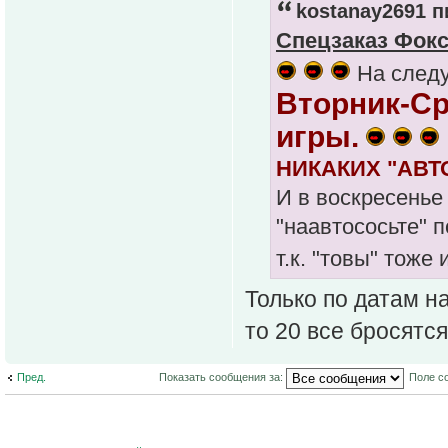
kostanay2691 п
Спецзаказ Фокс
На следу
Вторник-Ср
игры.
НИКАКИХ "АВТО
И в воскресенье
"наавтососьте" 
т.к. "товы" тоже 
Только по датам на
то 20 все бросятс
Пред.
Показать сообщения за:
Поле с