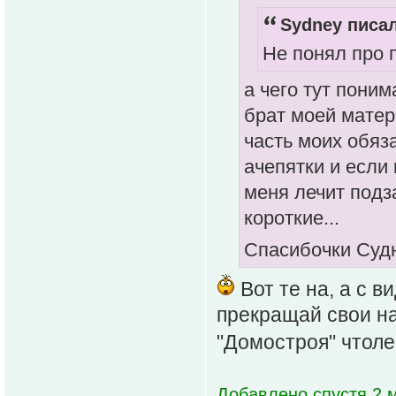
Sydney писал
Не понял про
а чего тут пони
брат моей матери
часть моих обяз
ачепятки и если 
меня лечит подза
короткие...
Спасибочки Судн
Вот те на, а с в
прекращай свои н
"Домостроя" чтол
Добавлено спустя 2 м