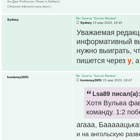
Хи Джи Робинсон (Теркс и Кайкос)
Сборная Афганистана (мол.)
Re: Газета "Soccer Review"
Sydney
Sydney
15 мар 2023, 18:45
Уважаемая редакци
информативный вып
нужно выиграть, ч
пишется через
y
, 
Re: Газета "Soccer Review"
kostanay2691
kostanay2691
15 мар 2023, 18:47
Lsa89 писал(а)
Хотя Вульва фав
команду. 1:2 по
агааа, Бааааацька
и на ангольскую разв