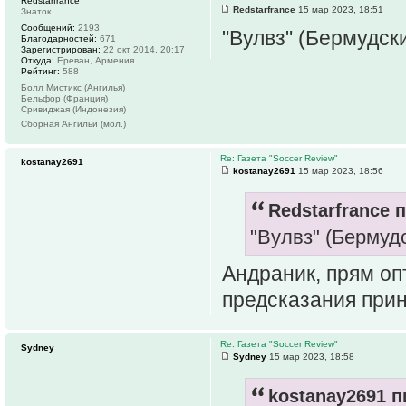
Redstarfrance
Redstarfrance
15 мар 2023, 18:51
Знаток
Сообщений:
2193
"Вулвз" (Бермудски
Благодарностей:
671
Зарегистрирован:
22 окт 2014, 20:17
Откуда:
Ереван, Армения
Рейтинг:
588
Болл Мистикс (Ангилья)
Бельфор (Франция)
Сривиджая (Индонезия)
Сборная Ангильи (мол.)
Re: Газета "Soccer Review"
kostanay2691
kostanay2691
15 мар 2023, 18:56
Redstarfrance п
"Вулвз" (Бермудс
Андраник, прям оп
предсказания при
Re: Газета "Soccer Review"
Sydney
Sydney
15 мар 2023, 18:58
kostanay2691 п