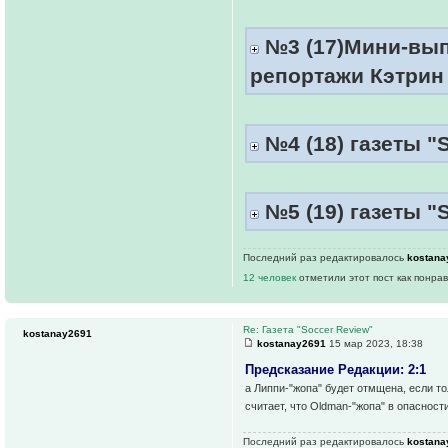
№3 (17)Мини-выпу
репортажи Кэтрин
№4 (18) газеты "S
№5 (19) газеты "S
Последний раз редактировалось
kostana
12 человек
отметили этот пост как понра
Re: Газета "Soccer Review"
kostanay2691
kostanay2691
15 мар 2023, 18:38
Предсказание Редакции: 2:1
а Липпи-"жопа" будет отмщена, если то
считает, что Oldman-"жопа" в опасности
Последний раз редактировалось
kostana