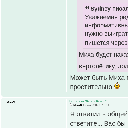
Sydney писал
Уважаемая ред
информативный
нужно выиграт
пишется чере
Миха будет наказ
вертолётику, до
Может быть Миха 
простительно
Re: Газета "Soccer Review"
MixaS
MixaS
15 мар 2023, 19:11
Я ответил в общей 
ответите... Вас б