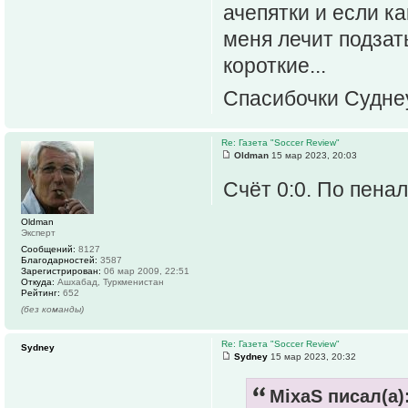
ачепятки и если ка
меня лечит подзаты
короткие...
Спасибочки Суднеу
Re: Газета "Soccer Review"
Oldman
15 мар 2023, 20:03
Счёт 0:0. По пена
Oldman
Эксперт
Сообщений:
8127
Благодарностей:
3587
Зарегистрирован:
06 мар 2009, 22:51
Откуда:
Ашхабад, Туркменистан
Рейтинг:
652
(без команды)
Re: Газета "Soccer Review"
Sydney
Sydney
15 мар 2023, 20:32
MixaS писал(а)