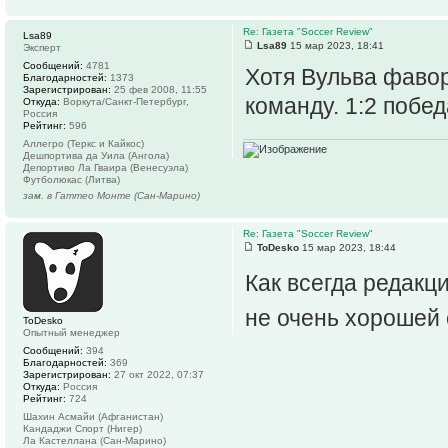
Re: Газета "Soccer Review"
Lsa89
Lsa89
15 мар 2023, 18:41
Эксперт
Сообщений:
4781
Хотя Вульва фавор
Благодарностей:
1373
Зарегистрирован:
25 фев 2008, 11:55
команду. 1:2 побе
Откуда:
Воркута/Санкт-Петербург,
Россия
Рейтинг:
596
Аллегро (Теркс и Кайкос)
Дешпортива да Уила (Ангола)
Депортиво Ла Гваира (Венесуэла)
Футболюкас (Литва)
зам. в Гаттео Монте (Сан-Марино)
Re: Газета "Soccer Review"
ToDesko
15 мар 2023, 18:44
Как всегда редакц
не очень хорошей 
ToDesko
Опытный менеджер
Сообщений:
394
Благодарностей:
369
Зарегистрирован:
27 окт 2022, 07:37
Откуда:
Россия
Рейтинг:
724
Шахин Асмайи (Афганистан)
Кандаджи Спорт (Нигер)
Ла Кастеллана (Сан-Марино)