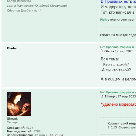
В Правилах есть з
Калор (Мексика)
зам. в Манчестер Юнайтед (Эсватини)
И модератору долж
Сборная Джибути (юн.)
Тот, кто написал в
Ridik
отметил этот пост
Ёжик:
На мне где сяде
Re: Правила форума и 
Gladis
Gladis
17 мар 2023, 
Вся тема:
- Кто ты такой?
-А ты кто такой?
А в общем и целом
Re: Правила форума и 
Slimspit
17 мар 2023
*удалено модерат
Slimspit
Эксперт
Комментарий мод
2.5.15. Запрещен
Сообщений:
4104
Благодарностей:
1282
Зарегистрирован:
16 мар 2013, 20:34