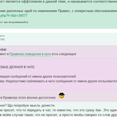
ст является оффтопиком в данной теме, и наказывается соответственн
ние различных идей по изменениям Правил, с конкретным обоснованием 
c.php?f=4&t=34077
ост как понравившийся.
чата
2:01
л(а):
мент в
Правилах поведения в чате
есть следующее
УЕМЫЕ ДЕЯНИЯ В ЧАТЕ:
ликация сообщений от имени других пользователей
а: Недопустимо публиковать в чате сообщения от имени других пользовате
, в Правилах этого вполне достаточно
зное? Ща попробую мысль донести.
ане просит, что-то передать в чат, то известно, что это сразу бан. Это оди
 в моём случае такая, что не просил, а просто якобы говорил со слов д