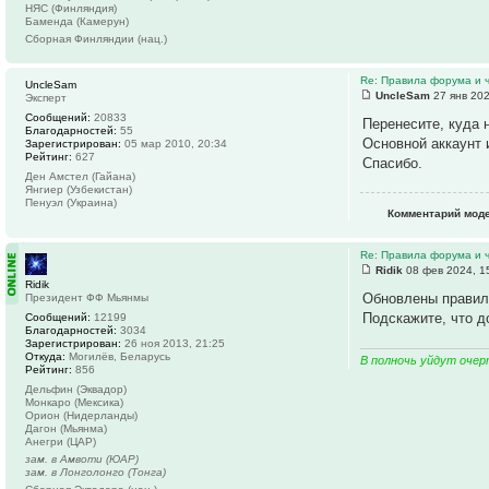
НЯС (Финляндия)
Баменда (Камерун)
Сборная Финляндии (нац.)
Re: Правила форума и 
UncleSam
UncleSam
27 янв 202
Эксперт
Сообщений:
20833
Перенесите, куда 
Благодарностей:
55
Основной аккаунт 
Зарегистрирован:
05 мар 2010, 20:34
Рейтинг:
627
Спасибо.
Ден Амстел (Гайана)
Янгиер (Узбекистан)
Пенуэл (Украина)
Комментарий мод
Re: Правила форума и 
Ridik
08 фев 2024, 1
Ridik
Обновлены правил
Президент ФФ Мьянмы
Подскажите, что д
Сообщений:
12199
Благодарностей:
3034
Зарегистрирован:
26 ноя 2013, 21:25
Откуда:
Могилёв, Беларусь
В полночь уйдут очер
Рейтинг:
856
Дельфин (Эквадор)
Монкаро (Мексика)
Орион (Нидерланды)
Дагон (Мьянма)
Анегри (ЦАР)
зам. в Амвоти (ЮАР)
зам. в Лонголонго (Тонга)