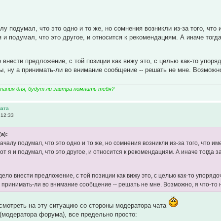
лу подумал, что это одно и то же, но сомнения возникли из-за того, чт
я и подумал, что это другое, и относится к рекомендациям. А иначе тогд
внести предложение, с той позиции как вижу это, с целью как-то упорядо
ы, ну а принимать-ли во внимание сообщение -- решать не мне. Возможно,
тания дня, будут ли завтра помнить тебя?
чата
 12:33
(а):
началу подумал, что это одно и то же, но сомнения возникли из-за того, что 
от я и подумал, что это другое, и относится к рекомендациям. А иначе тогда
ло внести предложение, с той позиции как вижу это, с целью как-то упорядоч
а принимать-ли во внимание сообщение -- решать не мне. Возможно, я что-то н
осмотреть на эту ситуацию со стороны модератора чата
 (модератора форума), все предельно просто: