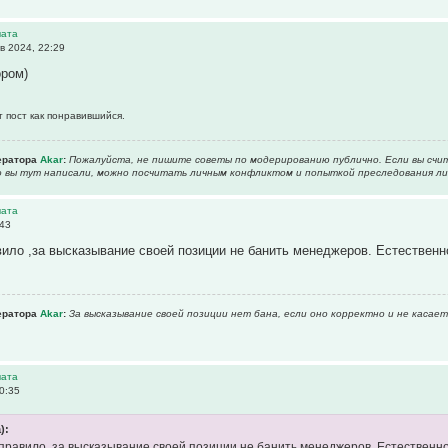
чата
в 2024, 22:29
ором)
т пост как понравившийся.
ератора
Akar
:
Пожалуйста, не пишите советы по модерированию публично. Если вы счи
то вы тут написали, можно посчитать личным конфликтом и попыткой преследования л
чата
:43
ило ,за высказывание своей позиции не банить менеджеров. Естествен
ератора
Akar
:
За высказывание своей позиции нет бана, если оно корректно и не касае
чата
0:35
):
правило ,за высказывание своей позиции не банить менеджеров. Естественн