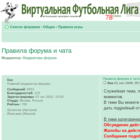
Список форумов
‹
Общие
‹
Правила игры
Правила форума и чата
Модератор:
Модераторы форума
Правила форума и чата
Dus
Dus
01 сен 2009, 05:
Главный модератор форума
Сообщений:
9551
Служебная тема, 
Благодарностей:
125
моментов.
Зарегистрирован:
07 окт 2002, 23:00
Откуда:
Москва, Россия
В теме Вы можете
Рейтинг:
700
дать подробный от
Лизингер (Австрия)
Йокогама (Япония)
В теме категориче
Обсуждение дейс
Жалобы на дейст
Сообщения подобн