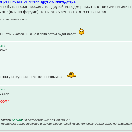
апрет писать от имени другого менеджера.
но быть пофиг просил этот другой менеджер писать от его имени или не
 чате (или на форуме), тот и отвечает за то, что он написал.
 как понравившийся.
шь, там и слезешь, еще и попа потом будет болеть
чата
14:07
 вся дискуссия - пустая полемика...
чата
, 14:44
ором*
ератора
Karwar
:
Предупреждение без карточки.
ы подколы в адрес новичков и других персонажей Лиги, которые могут быть неправильн