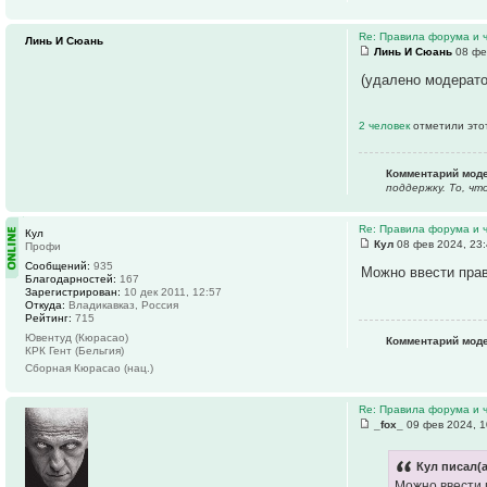
Re: Правила форума и 
Линь И Сюань
Линь И Сюань
08 фе
(удалено модерат
2 человек
отметили это
Комментарий мод
поддержку. То, ч
Re: Правила форума и 
Кул
Кул
08 фев 2024, 23
Профи
Сообщений:
935
Можно ввести прав
Благодарностей:
167
Зарегистрирован:
10 дек 2011, 12:57
Откуда:
Владикавказ, Россия
Рейтинг:
715
Ювентуд (Кюрасао)
Комментарий мод
КРК Гент (Бельгия)
Сборная Кюрасао (нац.)
Re: Правила форума и 
_fox_
09 фев 2024, 1
Кул писал(а
Можно ввести 