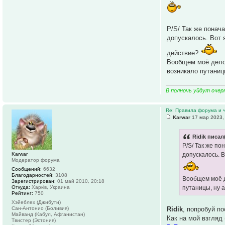
P/S/ Так же понача
допускалось. Вот 
действие?
Вообщем моё дело 
возникало путаниц
В полночь уйдут очер
Re: Правила форума и 
Karwar
17 мар 2023,
Ridik писал
P/S/ Так же по
Karwar
допускалось. В
Модератор форума
Сообщений:
6632
Благодарностей:
3108
Вообщем моё де
Зарегистрирован:
01 май 2010, 20:18
Откуда:
Харків, Украина
путаницы, ну 
Рейтинг:
750
Хэйеблех (Джибути)
Ridik
, попробуй п
Сан-Антонио (Боливия)
Майванд (Кабул, Афганистан)
Как на мой взгляд
Твистер (Эстония)