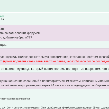
чата
5:19
(а):
авила пользования форумом.
то добавили/убрали???
ющие:
мысленнyю или малосодеpжательнyю инфоpмацию, которая не несёт смысловой 
го
(кроме поднятия своей темы вверх не ранее, через 24 часа после последне
то нашелся буквоед, который писал жалобы на поднятие вверх тем, что он
рещено написание сообщений с неинформативным текстом, написанным по м
своей темы вверх ранее, чем через 24 часа после предыдущего сообщения в
т пост как понравившийся.
о футбол - дело жизни и смерти. Они ошибаются: футбол гораздо важнее. (Билл Шанкл