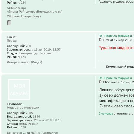
[удалено модератором
Рейтинг:
624
АСМ (Алжир)
Айленд Рейнджерс (Бермудские о-ва)
Сборная Алжира (нац.)
Re: Правила форума и 
TimBat
TimBat
17 мар 2023,
Профи
Сообщений:
780
*удалено модерат
Зарегистрирован:
11 авг 2019, 12:57
Откуда:
Екатеринбург, Россия
Рейтинг:
474
Интернационал (Индия)
Комментарий мод
Re: Правила форума и 
ElZabivallid
17 мар 2
Лишние обсуждения
1) юзер должен гов
мистификации в се
ElZabivallid
2) если юзер слов
Модератор молодежи
Сообщений:
7265
2 человек
отметили это
Благодарностей:
1346
Зарегистрирован:
23 ноя 2010, 00:18
Откуда:
Ялта, Россия
Рейтинг:
530
Бенкстоун Сити Лайнс (Австралия)