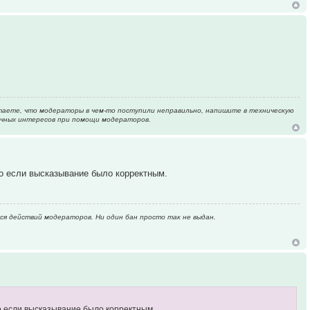
таете, что модераторы в чем-то поступили неправильно, напишите в техническую
ичных интересов при помощи модераторов.
но если высказывание было корректным.
тся действий модераторов. Ни один бан просто так не выдан.
о если высказывание было корректным.