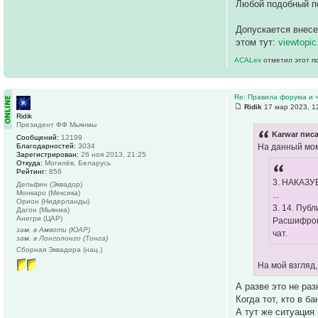
Любой подобный по
Допускается внесе
этом тут:
viewtopi
ACALex
отметил этот п
Re: Правила форума и 
Ridik
17 мар 2023, 1
Ridik
Президент ФФ Мьянмы
Karwar писа
Сообщений:
12199
Благодарностей:
3034
На данный мо
Зарегистрирован:
26 ноя 2013, 21:25
Откуда:
Могилёв, Беларусь
Рейтинг:
856
3. НАКАЗ
Дельфин (Эквадор)
Монкаро (Мексика)
...
Орион (Нидерланды)
3. 14. Пуб
Дагон (Мьянма)
Анегри (ЦАР)
Расшифровк
зам. в Амвоти (ЮАР)
чат.
зам. в Лонголонго (Тонга)
Сборная Эквадора (нац.)
На мой взгляд
А разве это не ра
Когда тот, кто в б
А тут же ситуация