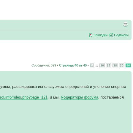
Закладки
Подписки
Сообщений: 599 •
Страница
40
из
40
•
...
1
36
37
38
39
40
румом, расшифровка используемых определений и уяснение спорных
vsol.info/rules.php?page=121
, и мы,
модераторы форума
, постараемся