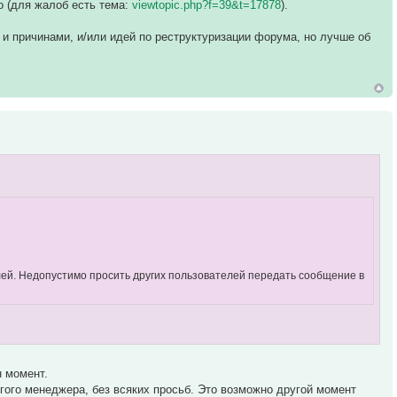
о (для жалоб есть тема:
viewtopic.php?f=39&t=17878
).
и причинами, и/или идей по реструктуризации форума, но лучше об
лей. Недопустимо просить других пользователей передать сообщение в
н момент.
ругого менеджера, без всяких просьб. Это возможно другой момент