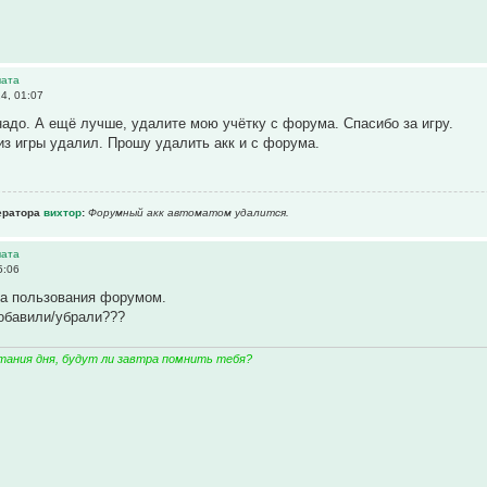
чата
4, 01:07
надо. А ещё лучше, удалите мою учётку с форума. Спасибо за игру.
из игры удалил. Прошу удалить акк и с форума.
ератора
вихтор
:
Форумный акк автоматом удалится.
чата
5:06
а пользования форумом.
обавили/убрали???
тания дня, будут ли завтра помнить тебя?