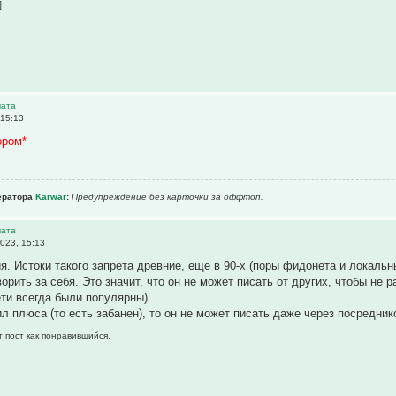
]
чата
 15:13
ором*
ератора
Karwar
:
Предупреждение без карточки за оффтоп.
чата
023, 15:13
. Истоки такого запрета древние, еще в 90-х (поры фидонета и локальн
орить за себя. Это значит, что он не может писать от других, чтобы не 
ти всегда были популярны)
ил плюса (то есть забанен), то он не может писать даже через посредник
т пост как понравившийся.