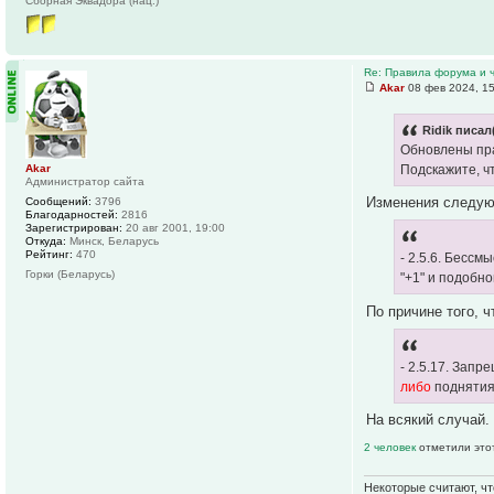
Сборная Эквадора (нац.)
Re: Правила форума и 
Akar
08 фев 2024, 1
Ridik писал
Обновлены пр
Akar
Подскажите, ч
Администратор сайта
Изменения следу
Сообщений:
3796
Благодарностей:
2816
Зарегистрирован:
20 авг 2001, 19:00
Откуда:
Минск, Беларусь
Рейтинг:
470
- 2.5.6. Бесс
Горки (Беларусь)
"+1" и подобно
По причине того, ч
- 2.5.17. Зап
либо
поднятия 
На всякий случай.
2 человек
отметили это
Некоторые считают, чт