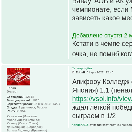
Вавау, АОБ и АК у
чемпионате, если 
зависеть какое ме
Добавлено спустя 2 м
Кстати в чемпе сер
очка, не помнб ко
Re: мирокубки
Edosik
01 дек 2022, 22:45
Апифооу Колледж (
Edosik
Япония) 1:1 (пеналь
Эксперт
https://vsol.info/vi
Сообщений:
12818
Благодарностей:
1826
Зарегистрирован:
22 янв 2010, 14:37
ждал легкой побед
Откуда:
Буденновск, Россия
Рейтинг:
954
сыграем в 1/2
Химнастик (Испания)
Мбале Хироус (Уганда)
Хавелу (Ханга, Тонга)
Kondor2015
отметил этот пост как понра
Даймондшир (Барбадос)
Вольта Редонда (Бразилия)