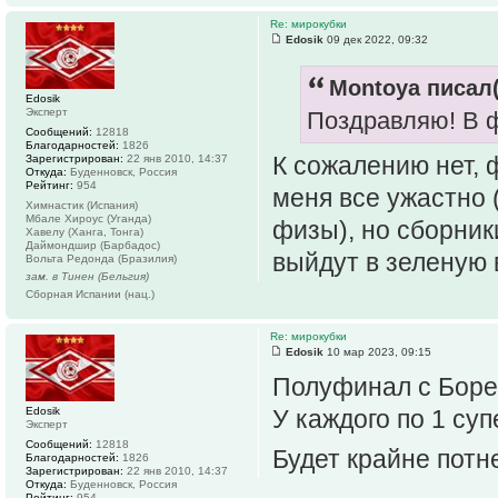
Re: мирокубки
Edosik
09 дек 2022, 09:32
Montoya писал(
Edosik
Эксперт
Поздравляю! В 
Сообщений:
12818
Благодарностей:
1826
К сожалению нет, 
Зарегистрирован:
22 янв 2010, 14:37
Откуда:
Буденновск, Россия
Рейтинг:
954
меня все ужастно 
Химнастик (Испания)
Мбале Хироус (Уганда)
физы), но сборник
Хавелу (Ханга, Тонга)
Даймондшир (Барбадос)
выйдут в зеленую
Вольта Редонда (Бразилия)
зам. в Тинен (Бельгия)
Сборная Испании (нац.)
Re: мирокубки
Edosik
10 мар 2023, 09:15
Полуфинал с Бор
Edosik
У каждого по 1 су
Эксперт
Сообщений:
12818
Будет крайне пот
Благодарностей:
1826
Зарегистрирован:
22 янв 2010, 14:37
Откуда:
Буденновск, Россия
Рейтинг:
954