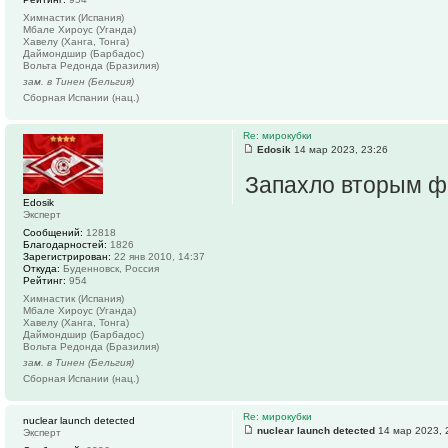
Химнастик (Испания)
Мбале Хироус (Уганда)
Хавелу (Ханга, Тонга)
Даймондшир (Барбадос)
Вольта Редонда (Бразилия)
зам. в Тинен (Бельгия)
Сборная Испании (нац.)
Re: мирокубки
Edosik
14 мар 2023, 23:26
Запахло вторым ф
Edosik
Эксперт
Сообщений:
12818
Благодарностей:
1826
Зарегистрирован:
22 янв 2010, 14:37
Откуда:
Буденновск, Россия
Рейтинг:
954
Химнастик (Испания)
Мбале Хироус (Уганда)
Хавелу (Ханга, Тонга)
Даймондшир (Барбадос)
Вольта Редонда (Бразилия)
зам. в Тинен (Бельгия)
Сборная Испании (нац.)
Re: мирокубки
nuclear launch detected
nuclear launch detected
14 мар 2023, 
Эксперт