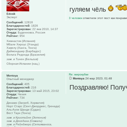
гуляем чёль
Edosik
Эксперт
3 человек
отметили этот пост как понрав
Сообщений:
12818
Благодарностей:
1826
Зарегистрирован:
22 янв 2010, 14:37
Откуда:
Буденновск, Россия
Рейтинг:
954
Химнастик (Испания)
Мбале Хироус (Уганда)
Хавелу (Ханга, Тонга)
Даймондшир (Барбадос)
Вольта Редонда (Бразилия)
зам. в Тинен (Бельгия)
Сборная Испании (нац.)
Re: мирокубки
Montoya
Montoya
24 мар 2023, 01:48
Опытный менеджер
Сообщений:
405
Поздравляю! Полу
Благодарностей:
216
Зарегистрирован:
13 май 2015, 23:02
Откуда:
Чехия
Рейтинг:
734
Динамо (Загреб, Хорватия)
Норт Старс (Сент-Джорджес, Гренада)
Аль-Ахли Шанди (Судан)
Вест Таун (Тонга)
зам. в Кристийне (Эстония)
зам. в Декедаха (Сомали)
зам. в Рейнджерс (Сетиявангса,