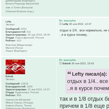
Даймондшир (Барбадос)
Вольта Редонда (Бразилия)
зам. в Тинен (Бельгия)
Сборная Испании (нац.)
Re: мирокубки
Lefty
Lefty
30 ноя 2022, 12:37
Эксперт
Сообщений:
4251
отдых в 1/4.. все нормально, не
Благодарностей:
411
..я в курсе почему..
Зарегистрирован:
30 апр 2010, 09:30
Откуда:
Спасск-Дальний, Россия
Рейтинг:
422
Фортиор (Мадагаскар)
Мангия (Тонга)
Лацио (Барбадос)
Re: мирокубки
Edosik
30 ноя 2022, 15:43
Lefty писал(а):
Edosik
Эксперт
отдых в 1/4.. в
Сообщений:
12818
Благодарностей:
1826
..я в курсе почем
Зарегистрирован:
22 янв 2010, 14:37
Откуда:
Буденновск, Россия
Рейтинг:
954
так и в 1/8 отдых
Химнастик (Испания)
Мбале Хироус (Уганда)
причем в 1/8 еще 
Хавелу (Ханга, Тонга)
Даймондшир (Барбадос)