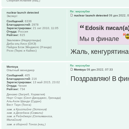
Сборная Испании (нац.)
Re: мирокубки
nuclear launch detected
nuclear launch detected
09 дек 2022, 
Эксперт
Сообщений:
6336
Благодарностей:
2978
Edosik писал(а)
Зарегистрирован:
21 окт 2010, 11:05
Откуда:
Россия
Рейтинг:
615
Мы в финале
Звалювен (Нидерланды)
Диба-эль-Хисн (ОАЭ)
Пайдха Блэк Эйнджелс (Уганда)
Жаль, кенгурятин
Розо (Теркс и Кайкос)
Re: мирокубки
Montoya
Montoya
09 дек 2022, 07:33
Опытный менеджер
Сообщений:
405
Поздравляю! В фи
Благодарностей:
216
Зарегистрирован:
13 май 2015, 23:02
Откуда:
Чехия
Рейтинг:
734
Динамо (Загреб, Хорватия)
Норт Старс (Сент-Джорджес, Гренада)
Аль-Ахли Шанди (Судан)
Вест Таун (Тонга)
зам. в Кристийне (Эстония)
зам. в Декедаха (Сомали)
зам. в Рейнджерс (Сетиявангса,
Малайзия)
зам. в сборной Тонга (нац.)