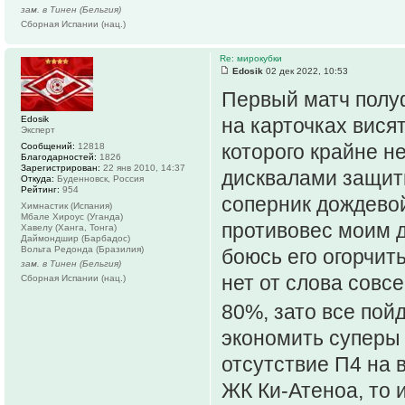
зам. в Тинен (Бельгия)
Сборная Испании (нац.)
Re: мирокубки
Edosik
02 дек 2022, 10:53
Первый матч полуфи
Edosik
на карточках висят
Эксперт
которого крайне не
Сообщений:
12818
Благодарностей:
1826
Зарегистрирован:
22 янв 2010, 14:37
дисквалами защитн
Откуда:
Буденновск, Россия
Рейтинг:
954
соперник дождевой
Химнастик (Испания)
Мбале Хироус (Уганда)
противовес моим д
Хавелу (Ханга, Тонга)
Даймондшир (Барбадос)
Вольта Редонда (Бразилия)
боюсь его огорчить
зам. в Тинен (Бельгия)
нет от слова сов
Сборная Испании (нац.)
80%, зато все пой
экономить суперы 
отсутствие П4 на 
ЖК Ки-Атеноа, то 