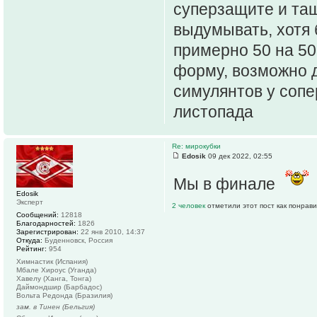
суперзащите и тащ
выдумывать, хотя 
примерно 50 на 50,
форму, возможно д
симулянтов у сопе
листопада
Re: мирокубки
Edosik
09 дек 2022, 02:55
Мы в финале
Edosik
Эксперт
2 человек
отметили этот пост как понрав
Сообщений:
12818
Благодарностей:
1826
Зарегистрирован:
22 янв 2010, 14:37
Откуда:
Буденновск, Россия
Рейтинг:
954
Химнастик (Испания)
Мбале Хироус (Уганда)
Хавелу (Ханга, Тонга)
Даймондшир (Барбадос)
Вольта Редонда (Бразилия)
зам. в Тинен (Бельгия)