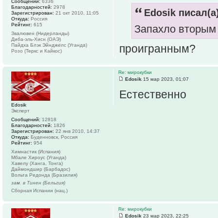
Сообщений:
6336
Благодарностей:
2978
Edosik писал(а)
Зарегистрирован:
21 окт 2010, 11:05
Откуда:
Россия
Рейтинг:
615
Запахло вторым
Звалювен (Нидерланды)
Диба-эль-Хисн (ОАЭ)
Пайдха Блэк Эйнджелс (Уганда)
проигранным?
Розо (Теркс и Кайкос)
Re: мирокубки
Edosik
15 мар 2023, 01:07
Естественно
Edosik
Эксперт
Сообщений:
12818
Благодарностей:
1826
Зарегистрирован:
22 янв 2010, 14:37
Откуда:
Буденновск, Россия
Рейтинг:
954
Химнастик (Испания)
Мбале Хироус (Уганда)
Хавелу (Ханга, Тонга)
Даймондшир (Барбадос)
Вольта Редонда (Бразилия)
зам. в Тинен (Бельгия)
Сборная Испании (нац.)
Re: мирокубки
Edosik
23 мар 2023, 22:25