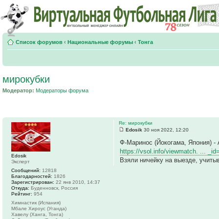
Список форумов
‹
Национальные форумы
‹
Тонга
мирокубки
Модератор:
Модераторы форума
Re: мирокубки
Edosik
30 ноя 2022, 12:20
Ф-Маринос (Йокогама, Япония) -
https://vsol.info/viewmatch. ... _i
Edosik
Взяли ничейку на выезде, учиты
Эксперт
Сообщений:
12818
Благодарностей:
1826
Зарегистрирован:
22 янв 2010, 14:37
Откуда:
Буденновск, Россия
Рейтинг:
954
Химнастик (Испания)
Мбале Хироус (Уганда)
Хавелу (Ханга, Тонга)