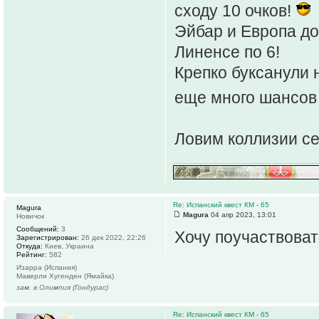
сходу 10 очков!
Эйбар и Европа до
Линенсе по 6!
Крепко буксанули н
еще много шансов
Ловим коллизии се
Re: Испанский квест КМ - 65
Magura
Magura
04 апр 2023, 13:01
Новичок
Сообщений:
3
Хочу поучаствоват
Зарегистрирован:
26 дек 2022, 22:26
Откуда:
Киев, Украина
Рейтинг:
582
Изарра (Испания)
Маверли Хугенден (Ямайка)
зам. в Олимпия (Гондурас)
Re: Испанский квест КМ - 65