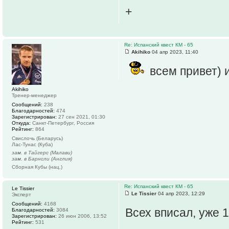
+
Re: Испанский квест КМ - 65
Akihiko
04 апр 2023, 11:40
всем привет) 
Akihiko
Тренер-менеджер
Сообщений:
238
Благодарностей:
474
Зарегистрирован:
27 сен 2021, 01:30
Откуда:
Санкт-Петербург, Россия
Рейтинг:
864
Свислочь (Беларусь)
Лас-Тунас (Куба)
зам. в Тайгерс (Малави)
зам. в Барнсли (Англия)
Сборная Кубы (нац.)
Re: Испанский квест КМ - 65
Le Tissier
Le Tissier
04 апр 2023, 12:29
Эксперт
Сообщений:
4168
Всех вписал, уже 
Благодарностей:
3084
Зарегистрирован:
26 июн 2006, 13:52
Рейтинг:
531