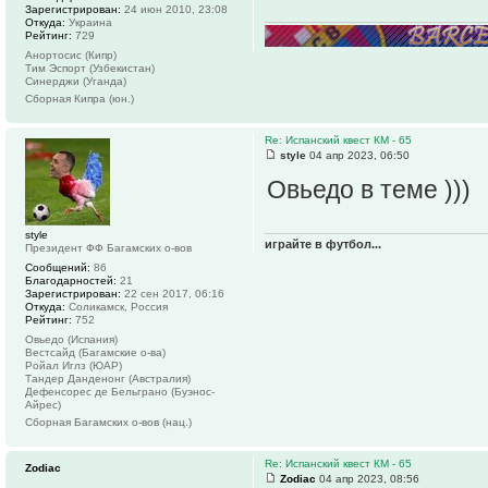
Зарегистрирован:
24 июн 2010, 23:08
Откуда:
Украина
Рейтинг:
729
Анортосис (Кипр)
Тим Эспорт (Узбекистан)
Синерджи (Уганда)
Сборная Кипра (юн.)
Re: Испанский квест КМ - 65
style
04 апр 2023, 06:50
Овьедо в теме )))
style
играйте в футбол...
Президент ФФ Багамских о-вов
Сообщений:
86
Благодарностей:
21
Зарегистрирован:
22 сен 2017, 06:16
Откуда:
Соликамск, Россия
Рейтинг:
752
Овьедо (Испания)
Вестсайд (Багамские о-ва)
Ройал Иглз (ЮАР)
Тандер Данденонг (Австралия)
Дефенсорес де Бельграно (Буэнос-
Айрес)
Сборная Багамских о-вов (нац.)
Re: Испанский квест КМ - 65
Zodiac
Zodiac
04 апр 2023, 08:56