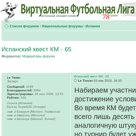
Список форумов
‹
Национальные форумы
‹
Испания
Испанский квест КМ - 65
Модератор:
Модераторы форума
Испанский квест КМ - 65
Le Tissier
Le Tissier
03 апр 2023, 16:33
Эксперт
Сообщений:
4168
Набираем участник
Благодарностей:
3084
Зарегистрирован:
26 июн 2006, 13:52
достижение услови
Рейтинг:
531
Сельта (Испания)
Во время КМ будет
Кигези Хоумбойз (Уганда)
зам. в Бавария (Мюнхен, Германия)
всего лишь десять
зам. в Америка (Мексика)
зам. в Шеньхуа (Шанхай, Китай)
аналогичную штуку
но турнир будет у