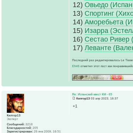
12)
Овьедо (Испан
13)
Спортинг (Хихо
14)
Аморебьета (И
15)
Изарра (Эстел
16)
Сестао Ривер 
17)
Леванте (Вале
Последний раз редактировалось Le Tissier
Efr46
отметил этот пост как понравившийс
Re: Испанский квест КМ - 65
Килгор13
03 апр 2023, 16:37
+1
Килгор13
Эксперт
Сообщений:
3218
Благодарностей:
205
Зарегистрирован:
26 янв 2009, 16:51