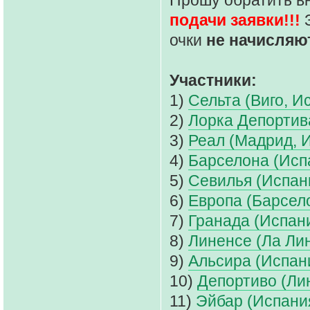
подачи заявки!!!
З
очки
не начисляю
Участники:
1)
Сельта (Виго, И
2)
Лорка Депортив
3)
Реал (Мадрид, 
4)
Барселона (Исп
5)
Севилья (Испан
6)
Европа (Барсел
7)
Гранада (Испан
8)
Линенсе (Ла Ли
9)
Альсира (Испан
10)
Депортиво (Ли
11)
Эйбар (Испани