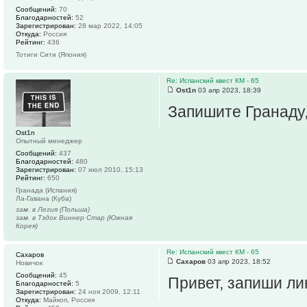
Сообщений:
70
Благодарностей:
52
Зарегистрирован:
28 мар 2022, 14:05
Откуда:
Россия
Рейтинг:
436
Тотиги Сити (Япония)
Re: Испанский квест КМ - 65
Ost1n
03 апр 2023, 18:39
Запишите Гранаду
Ost1n
Опытный менеджер
Сообщений:
437
Благодарностей:
480
Зарегистрирован:
07 июл 2010, 15:13
Рейтинг:
650
Гранада (Испания)
Ла-Гавана (Куба)
зам. в Легия (Польша)
зам. в Тэдок Виннер Стар (Южная
Корея)
Re: Испанский квест КМ - 65
Сахаров
Сахаров
03 апр 2023, 18:52
Новичок
Сообщений:
45
Привет, запиши ли
Благодарностей:
5
Зарегистрирован:
24 ноя 2009, 12:11
Откуда:
Майкоп, Россия