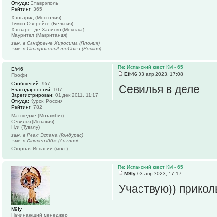
Откуда:
Ставрополь
Рейтинг:
365
Хангарид (Монголия)
Темпо Оверейсе (Бельгия)
Хагварес де Халиско (Мексика)
Маурител (Мавритания)
зам. в Санфречче Хиросима (Япония)
зам. в СтавропольАгроСоюз (Россия)
Re: Испанский квест КМ - 65
Efr46
Efr46
03 апр 2023, 17:08
Профи
Сообщений:
957
Севилья в деле
Благодарностей:
107
Зарегистрирован:
01 дек 2011, 11:17
Откуда:
Курск, Россия
Рейтинг:
782
Матшедже (Мозамбик)
Севилья (Испания)
Нуи (Тувалу)
зам. в Реал Эспана (Гондурас)
зам. в Стивенэйдж (Англия)
Сборная Испании (мол.)
Re: Испанский квест КМ - 65
M9Iy
03 апр 2023, 17:17
Участвую)) прикол
M9Iy
Начинающий менеджер