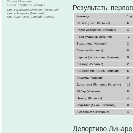
Сельта (Испания)
Кигези Хоумбойз (Уганда)
Результаты первог
зам. в Бавария (Мюнхен, Германия)
зам. в Америка (Мексика)
Команда
1 ту
зам. в Шеньхуа (Шанхай, Китай)
Сельта (Виго, Испания)
6
Лорка Депортива (Испания)
4
Реал (Мадрид, Испания)
-1
Барселона (Испания)
2
Севилья (Испания)
6
Европа (Барселона, Испания)
8
Гранада (Испания)
2
Линенсе (Ла Линеа, Испания)
6
Альсира (Испания)
0
Депортиво (Линарес, Испания)
10
Эйбар (Испания)
8
Овьедо (Испания)
4
Спортинг (Хихон, Испания)
0
Аморебьета (Испания)
4
Депортиво Линарес