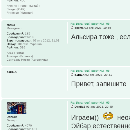
Рейтинг:
450
Ляонин Тиерен (Китай)
Венда (ЮАР)
Линенсе (Испания)
Re: Испанский квест КМ - 65
свема
свема
03 апр 2023, 19:55
Менеджер
Сообщений:
185
Альсира тоже , есл
Благодарностей:
3
Зарегистрирован:
07 янв 2012, 21:01
Откуда:
Шостка, Украина
Рейтинг:
519
Акао (Тонга)
Альсира (Испания)
Сентраль Норте (Аргентина)
Re: Испанский квест КМ - 65
b1rk1n
b1rk1n
03 апр 2023, 20:41
Привет, запишите
Re: Испанский квест КМ - 65
Danila9
03 апр 2023, 20:45
Играем))
нео
Danila9
Эксперт
Эйбар,естественн
Сообщений:
4670
Благодарностей:
681