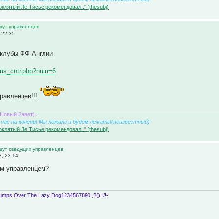
оклятый Ле Тисье рекомендовал.." (thesubj)
ищут управленцев
 22:35
клубы ФФ Англии
eams_cntr.php?num=6
равленцев!!!
(Новый Завет)
...
нас на колени! Мы лежали и будем лежать!(неизвестный)
оклятый Ле Тисье рекомендовал.." (thesubj)
ищут сведущих управленцев
, 23:14
им управленцем?
umps Over The Lazy Dog1234567890.,?()=/!-: