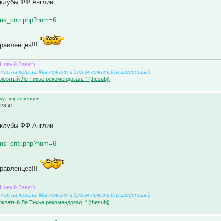
клубы ФФ Англии
eams_cntr.php?num=6
равленцев!!!
(Новый Завет)
...
нас на колени! Мы лежали и будем лежать!(неизвестный)
оклятый Ле Тисье рекомендовал.." (thesubj)
ищут управленцев
 23:45
клубы ФФ Англии
eams_cntr.php?num=6
равленцев!!!
(Новый Завет)
...
нас на колени! Мы лежали и будем лежать!(неизвестный)
оклятый Ле Тисье рекомендовал.." (thesubj)