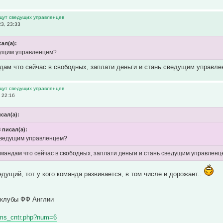
ищут сведущих управленцев
3, 23:33
ал(а):
дущим управленцем?
дам что сейчас в свободных, заплати деньги и стань сведущим управлен
ищут сведущих управленцев
 22:16
сал(а):
 писал(а):
 сведущим управленцем?
омандам что сейчас в свободных, заплати деньги и стань сведущим управленце
едущий, тот у кого команда развивается, в том числе и дорожает..
клубы ФФ Англии
eams_cntr.php?num=6