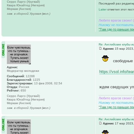
Серро Ларго (Уругвай)
Последний раз редактир
Квара Юнайтед (Нигерия)
Моркам (Англия)
Laiter
отметил этот пост
зам. в сборной Уругвая (мол.)
Любите врагов своих! 
Никому не поставить 
"Там где-то раньше пр
Re: Английские клубы 
Адонис
15 мар 2023,
свободные 
Адонис
Модератор молодежи
https://vsol.info/t
Сообщений:
12288
Благодарностей:
1225
Зарегистрирован:
13 фев 2008, 02:54
ждем сведущих уп
Откуда:
Россия
Рейтинг:
650
Серро Ларго (Уругвай)
Любите врагов своих! 
Квара Юнайтед (Нигерия)
Никому не поставить 
Моркам (Англия)
"Там где-то раньше пр
зам. в сборной Уругвая (мол.)
Re: Английские клубы 
Адонис
17 мар 2023,