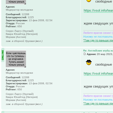
свободные 
Адонис
Модератор молодежи
https://vsol.info/t
Сообщений:
12288
Благодарностей:
1225
Зарегистрирован:
13 фев 2008, 02:54
ждем сведущих уп
Откуда:
Россия
Рейтинг:
650
Серро Ларго (Уругвай)
Любите врагов своих! 
Квара Юнайтед (Нигерия)
Никому не поставить 
Моркам (Англия)
"Там где-то раньше пр
зам. в сборной Уругвая (мол.)
Re: Английские клубы 
Адонис
20 мар 2023,
свободные 
Адонис
Модератор молодежи
https://vsol.info/t
Сообщений:
12288
Благодарностей:
1225
Зарегистрирован:
13 фев 2008, 02:54
ждем сведущих уп
Откуда:
Россия
Рейтинг:
650
Серро Ларго (Уругвай)
Любите врагов своих! 
Квара Юнайтед (Нигерия)
Никому не поставить 
Моркам (Англия)
"Там где-то раньше пр
зам. в сборной Уругвая (мол.)