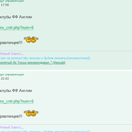
ищут управленцев
 17:59
клубы ФФ Англии
eams_cntr.php?num=6
равленцев!!!
(Новый Завет)
...
нас на колени! Мы лежали и будем лежать!(неизвестный)
оклятый Ле Тисье рекомендовал.." (thesubj)
ищут управленцев
 22:43
клубы ФФ Англии
eams_cntr.php?num=6
равленцев!!!
(Новый Завет)
...
нас на колени! Мы лежали и будем лежать!(неизвестный)