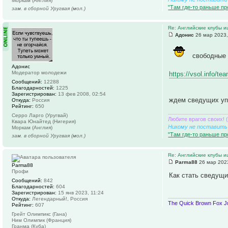
Моркам (Англия)
"Там где-то раньше пр
зам. в сборной Уругвая (мол.)
Re: Английские клубы 
Адонис
26 мар 2023,
свободные 
Адонис
Модератор молодежи
https://vsol.info/t
Сообщений:
12288
Благодарностей:
1225
Зарегистрирован:
13 фев 2008, 02:54
ждем сведущих уп
Откуда:
Россия
Рейтинг:
650
Серро Ларго (Уругвай)
Любите врагов своих! 
Квара Юнайтед (Нигерия)
Никому не поставить 
Моркам (Англия)
"Там где-то раньше пр
зам. в сборной Уругвая (мол.)
Re: Английские клубы 
Parma88
26 мар 2023
Parma88
Профи
Как стать сведущ
Сообщений:
842
Благодарностей:
604
Зарегистрирован:
15 янв 2023, 11:24
Откуда:
Легендарный!, Россия
The Quick Brown Fox J
Рейтинг:
607
Грейт Олимпикс (Гана)
Ним Олимпик (Франция)
Гранма (Куба)