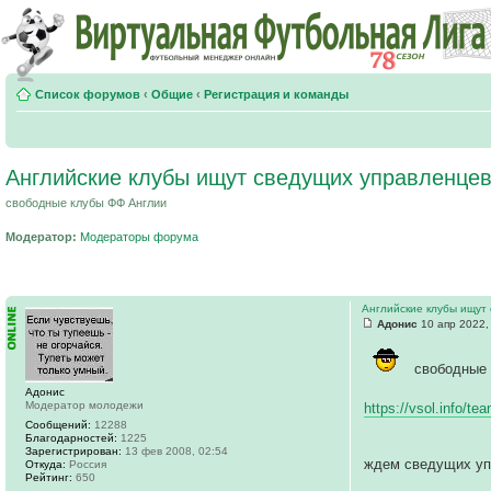
Список форумов
‹
Общие
‹
Регистрация и команды
Английские клубы ищут сведущих управленце
свободные клубы ФФ Англии
Модератор:
Модераторы форума
Английские клубы ищут
Адонис
10 апр 2022,
свободные 
Адонис
Модератор молодежи
https://vsol.info/t
Сообщений:
12288
Благодарностей:
1225
Зарегистрирован:
13 фев 2008, 02:54
ждем сведущих уп
Откуда:
Россия
Рейтинг:
650