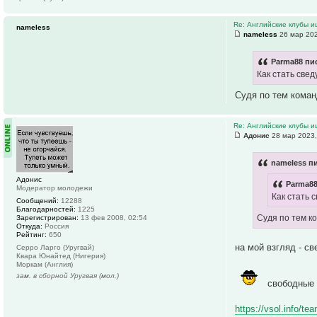
Re: Английские клубы 
nameless
nameless
26 мар 202
Parma88 пис
Как стать све
Судя по тем коман
Re: Английские клубы 
Адонис
28 мар 2023,
nameless пи
Адонис
Parma88
Модератор молодежи
Как стать
Сообщений:
12288
Благодарностей:
1225
Судя по тем к
Зарегистрирован:
13 фев 2008, 02:54
Откуда:
Россия
Рейтинг:
650
на мой взгляд - св
Серро Ларго (Уругвай)
Квара Юнайтед (Нигерия)
Моркам (Англия)
зам. в сборной Уругвая (мол.)
свободные 
https://vsol.info/t