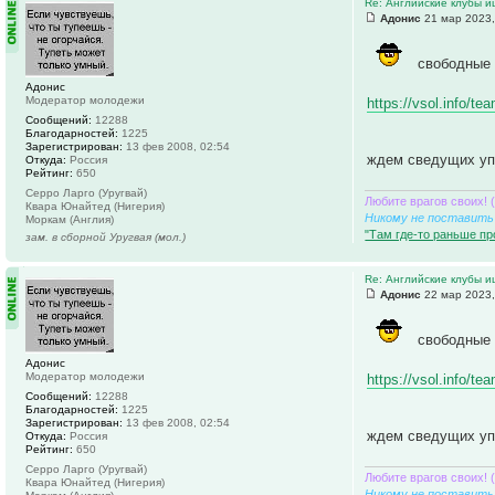
Re: Английские клубы 
Адонис
21 мар 2023,
свободные 
Адонис
Модератор молодежи
https://vsol.info/t
Сообщений:
12288
Благодарностей:
1225
Зарегистрирован:
13 фев 2008, 02:54
ждем сведущих уп
Откуда:
Россия
Рейтинг:
650
Серро Ларго (Уругвай)
Любите врагов своих! 
Квара Юнайтед (Нигерия)
Никому не поставить 
Моркам (Англия)
"Там где-то раньше пр
зам. в сборной Уругвая (мол.)
Re: Английские клубы 
Адонис
22 мар 2023,
свободные 
Адонис
Модератор молодежи
https://vsol.info/t
Сообщений:
12288
Благодарностей:
1225
Зарегистрирован:
13 фев 2008, 02:54
ждем сведущих уп
Откуда:
Россия
Рейтинг:
650
Серро Ларго (Уругвай)
Любите врагов своих! 
Квара Юнайтед (Нигерия)
Никому не поставить 