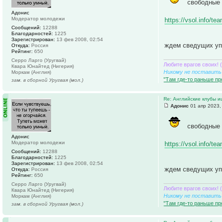
свободные 
Адонис
Модератор молодежи
https://vsol.info/t
Сообщений:
12288
Благодарностей:
1225
Зарегистрирован:
13 фев 2008, 02:54
ждем сведущих уп
Откуда:
Россия
Рейтинг:
650
Серро Ларго (Уругвай)
Любите врагов своих! 
Квара Юнайтед (Нигерия)
Никому не поставить 
Моркам (Англия)
"Там где-то раньше пр
зам. в сборной Уругвая (мол.)
Re: Английские клубы 
Адонис
01 апр 2023,
свободные 
Адонис
Модератор молодежи
https://vsol.info/t
Сообщений:
12288
Благодарностей:
1225
Зарегистрирован:
13 фев 2008, 02:54
ждем сведущих уп
Откуда:
Россия
Рейтинг:
650
Серро Ларго (Уругвай)
Любите врагов своих! 
Квара Юнайтед (Нигерия)
Никому не поставить 
Моркам (Англия)
"Там где-то раньше пр
зам. в сборной Уругвая (мол.)