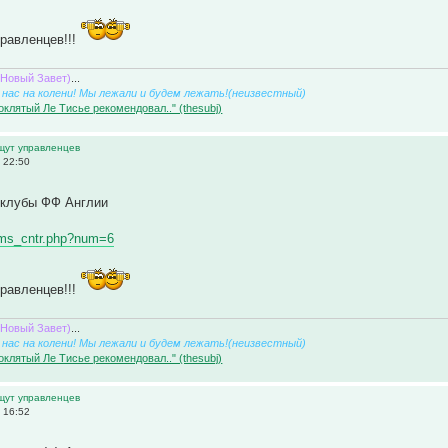
равленцев!!!
(Новый Завет)
...
нас на колени! Мы лежали и будем лежать!(неизвестный)
оклятый Ле Тисье рекомендовал.." (thesubj)
ищут управленцев
 22:50
клубы ФФ Англии
eams_cntr.php?num=6
равленцев!!!
(Новый Завет)
...
нас на колени! Мы лежали и будем лежать!(неизвестный)
оклятый Ле Тисье рекомендовал.." (thesubj)
ищут управленцев
 16:52