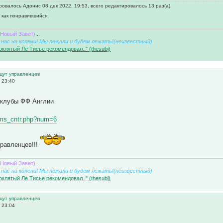
овалось Адонис 08 дек 2022, 19:53, всего редактировалось 13 раз(а).
 как понравившийся.
(Новый Завет)
...
нас на колени! Мы лежали и будем лежать!(неизвестный)
оклятый Ле Тисье рекомендовал.." (thesubj)
ищут управленцев
 23:40
клубы ФФ Англии
eams_cntr.php?num=6
равленцев!!!
(Новый Завет)
...
нас на колени! Мы лежали и будем лежать!(неизвестный)
оклятый Ле Тисье рекомендовал.." (thesubj)
ищут управленцев
 23:04