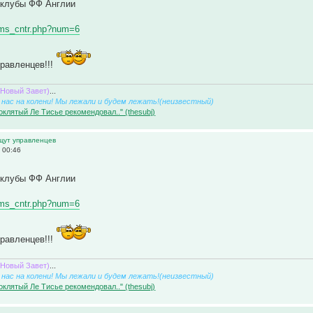
клубы ФФ Англии
eams_cntr.php?num=6
равленцев!!!
(Новый Завет)
...
нас на колени! Мы лежали и будем лежать!(неизвестный)
оклятый Ле Тисье рекомендовал.." (thesubj)
ищут управленцев
 00:46
клубы ФФ Англии
eams_cntr.php?num=6
равленцев!!!
(Новый Завет)
...
нас на колени! Мы лежали и будем лежать!(неизвестный)
оклятый Ле Тисье рекомендовал.." (thesubj)