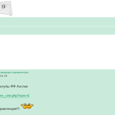
в
 сведущих управленцев
 01:19
клубы ФФ Англии
eams_cntr.php?num=6
равленцев!!!