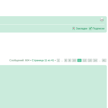
Закладки
Подписки
Сообщений: 604 •
Страница
11
из
41
•
...
...
1
8
9
10
11
12
13
14
41