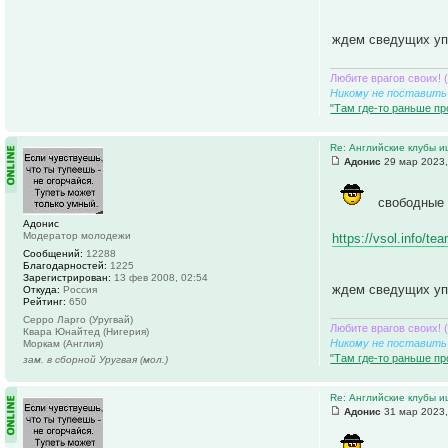
ждем сведущих уп
Любите врагов своих! 
Никому не поставить 
"Там где-то раньше пр
Re: Английские клубы 
Адонис
29 мар 2023,
свободные 
Адонис
Модератор молодежи
https://vsol.info/t
Сообщений:
12288
Благодарностей:
1225
Зарегистрирован:
13 фев 2008, 02:54
ждем сведущих уп
Откуда:
Россия
Рейтинг:
650
Серро Ларго (Уругвай)
Любите врагов своих! 
Квара Юнайтед (Нигерия)
Никому не поставить 
Моркам (Англия)
"Там где-то раньше пр
зам. в сборной Уругвая (мол.)
Re: Английские клубы 
Адонис
31 мар 2023,