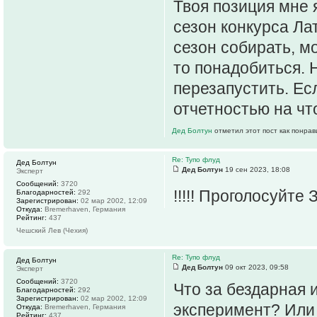
Твоя позиция мне 
сезон конкурса Ла
сезон собирать, мо
то понадобиться.
перезапустить. Ес
отчетностью на что
Дед Болтун
отметил этот пост как понра
Re: Тупо флуд
Дед Болтун
Дед Болтун
19 сен 2023, 18:08
Эксперт
Сообщений:
3720
!!!!! Проголосуйте
Благодарностей:
292
Зарегистрирован:
02 мар 2002, 12:09
Откуда:
Bremerhaven, Германия
Рейтинг:
437
Чешский Лев (Чехия)
Re: Тупо флуд
Дед Болтун
Дед Болтун
09 окт 2023, 09:58
Эксперт
Сообщений:
3720
Что за бездарная 
Благодарностей:
292
Зарегистрирован:
02 мар 2002, 12:09
эксперимент? Или
Откуда:
Bremerhaven, Германия
Рейтинг:
437