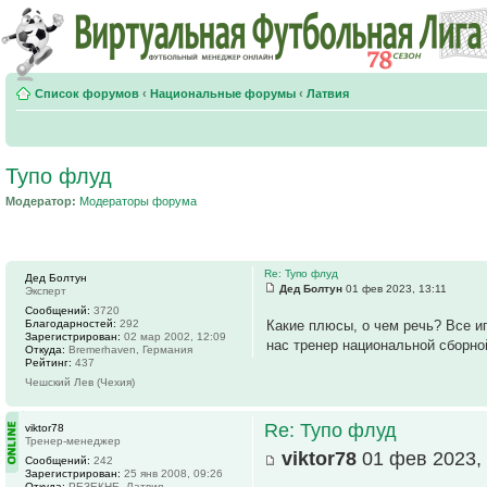
Список форумов
‹
Национальные форумы
‹
Латвия
Тупо флуд
Модератор:
Модераторы форума
Re: Тупо флуд
Дед Болтун
Дед Болтун
01 фев 2023, 13:11
Эксперт
Сообщений:
3720
Благодарностей:
292
Какие плюсы, о чем речь? Все и
Зарегистрирован:
02 мар 2002, 12:09
нас тренер национальной сборно
Откуда:
Bremerhaven, Германия
Рейтинг:
437
Чешский Лев (Чехия)
Re: Тупо флуд
viktor78
Тренер-менеджер
viktor78
01 фев 2023, 
Сообщений:
242
Зарегистрирован:
25 янв 2008, 09:26
Откуда:
РЕЗЕКНЕ, Латвия