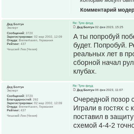
Комментарий моде
Re: Тупо флуд
Дед Болтун
Дед Болтун
02 фев 2023, 15:25
Эксперт
Сообщений:
3720
А ты попробуй поб
Зарегистрирован:
02 мар 2002, 12:09
Откуда:
Bremerhaven, Германия
будет. Попробуй. Р
Рейтинг:
437
Чешский Лев (Чехия)
реальных лет в пр
сборной начал рул
клубах.
Re: Тупо флуд
Дед Болтун
Дед Болтун
06 фев 2023, 11:07
Эксперт
Сообщений:
3720
Очередной позор с
Благодарностей:
292
Зарегистрирован:
02 мар 2002, 12:09
Играли в гостях с 
Откуда:
Bremerhaven, Германия
Рейтинг:
437
поставил в защиту
Чешский Лев (Чехия)
схемой 4-4-2 точн