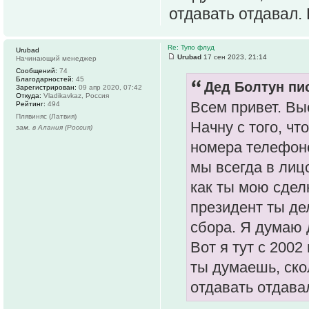
отдавать отдавал. 
Re: Тупо флуд
Urubad
Urubad
17 сен 2023, 21:14
Начинающий менеджер
Сообщений:
74
Благодарностей:
45
Дед Болтун пис
Зарегистрирован:
09 апр 2020, 07:42
Откуда:
Vladikavkaz, Россия
Всем привет. Вы
Рейтинг:
494
Плявиняс (Латвия)
Начну с того, чт
зам. в Алания (Россия)
номера телефонов
мы всегда в лиц
как ты мою сдел
президент ты де
сбора. Я думаю 
Вот я тут с 2002 
ты думаешь, ско
отдавать отдава