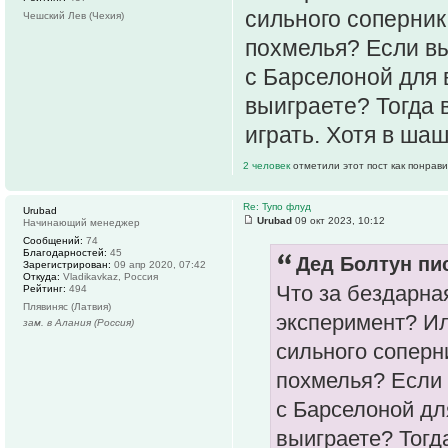
сильного соперник
Чешский Лев (Чехия)
похмелья? Если вы
с Барселоной для 
выиграете? Тогда 
играть. Хотя в шаш
2 человек
отметили этот пост как понрав
Re: Тупо флуд
Urubad
Urubad
09 окт 2023, 10:12
Начинающий менеджер
Сообщений:
74
Благодарностей:
45
Дед Болтун пис
Зарегистрирован:
09 апр 2020, 07:42
Откуда:
Vladikavkaz, Россия
Что за бездарна
Рейтинг:
494
Плявиняс (Латвия)
эксперимент? Ил
зам. в Алания (Россия)
сильного соперн
похмелья? Если 
с Барселоной дл
выиграете? Тогд