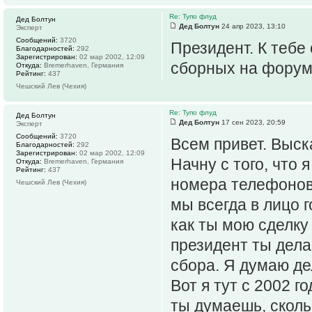
Re: Тупо флуд
Дед Болтун
Дед Болтун
24 апр 2023, 13:10
Эксперт
Сообщений:
3720
Президент. К тебе
Благодарностей:
292
Зарегистрирован:
02 мар 2002, 12:09
сборных на форум
Откуда:
Bremerhaven, Германия
Рейтинг:
437
Чешский Лев (Чехия)
Re: Тупо флуд
Дед Болтун
Дед Болтун
17 сен 2023, 20:59
Эксперт
Сообщений:
3720
Всем привет. Выск
Благодарностей:
292
Зарегистрирован:
02 мар 2002, 12:09
Начну с того, что 
Откуда:
Bremerhaven, Германия
Рейтинг:
437
номера телефонов, 
Чешский Лев (Чехия)
мы всегда в лицо 
как ты мою сделк
президент ты дела
сбора. Я думаю де
Вот я тут с 2002 го
ты думаешь, сколь