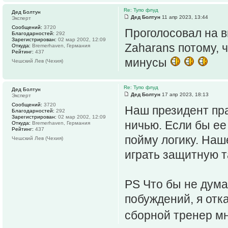
Re: Тупо флуд
Дед Болтун
Дед Болтун
11 апр 2023, 13:44
Эксперт
Сообщений:
3720
Проголосовал на 
Благодарностей:
292
Зарегистрирован:
02 мар 2002, 12:09
Zaharans потому, 
Откуда:
Bremerhaven, Германия
Рейтинг:
437
минусы
Чешский Лев (Чехия)
Re: Тупо флуд
Дед Болтун
Дед Болтун
17 апр 2023, 18:13
Эксперт
Сообщений:
3720
Наш президент пр
Благодарностей:
292
Зарегистрирован:
02 мар 2002, 12:09
ничью. Если бы ее
Откуда:
Bremerhaven, Германия
Рейтинг:
437
пойму логику. Наш
Чешский Лев (Чехия)
играть защитную т
PS Что бы не дума
побуждений, я отка
сборной тренер м