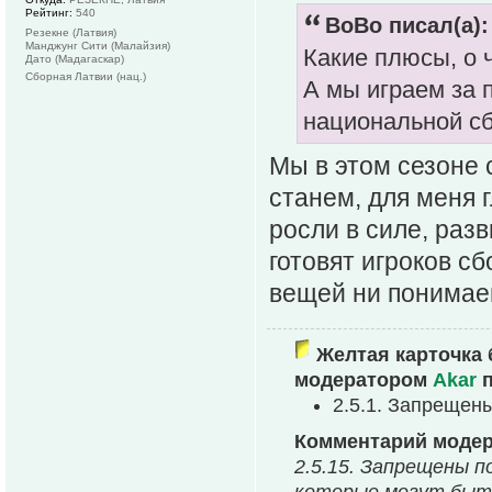
Рейтинг:
540
BoBo писал(а):
Резекне (Латвия)
Манджунг Сити (Малайзия)
Какие плюсы, о ч
Дато (Мадагаскар)
Сборная Латвии (нац.)
А мы играем за
национальной с
Мы в этом сезоне
станем, для меня 
росли в силе, раз
готовят игроков с
вещей ни понима
Желтая карточка 
модератором
Akar
п
2.5.1. Запрещен
Комментарий моде
2.5.15. Запрещены п
которые могут быть