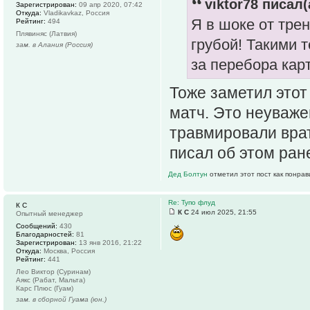
viktor78 писал(
Зарегистрирован:
09 апр 2020, 07:42
Откуда:
Vladikavkaz, Россия
Я в шоке от тре
Рейтинг:
494
Плявиняс (Латвия)
грубой! Такими 
зам. в Алания (Россия)
за перебора кар
Тоже заметил этот
матч. Это неуваже
травмировали врат
писал об этом ран
Дед Болтун
отметил этот пост как понра
Re: Тупо флуд
К С
К С
24 июл 2025, 21:55
Опытный менеджер
Сообщений:
430
Благодарностей:
81
Зарегистрирован:
13 янв 2016, 21:22
Откуда:
Москва, Россия
Рейтинг:
441
Лео Виктор (Суринам)
Аякс (Рабат, Мальта)
Карс Плюс (Гуам)
зам. в сборной Гуама (юн.)