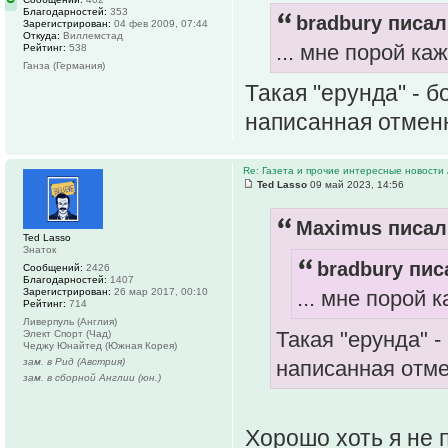
Благодарностей:
353
bradbury писал
Зарегистрирован:
04 фев 2009, 07:44
Откуда:
Виллемстад
... мне порой ка
Рейтинг:
538
Ганза (Германия)
Такая "ерунда" - 
написанная отмен
Re: Газета и прочие интересные новости 
Ted Lasso
09 май 2023, 14:56
Maximus писал(
Ted Lasso
Знаток
bradbury пис
Сообщений:
2426
Благодарностей:
1407
Зарегистрирован:
26 мар 2017, 00:10
... мне порой 
Рейтинг:
714
Ливерпуль (Англия)
Такая "ерунда" 
Элект Спорт (Чад)
Чеджу Юнайтед (Южная Корея)
зам. в Рид (Австрия)
написанная отм
зам. в сборной Англии (юн.)
Хорошо хоть я не 