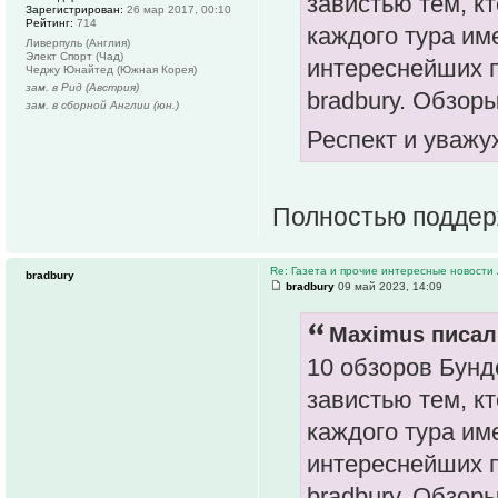
завистью тем, к
Зарегистрирован:
26 мар 2017, 00:10
Рейтинг:
714
каждого тура им
Ливерпуль (Англия)
Элект Спорт (Чад)
интереснейших 
Чеджу Юнайтед (Южная Корея)
зам. в Рид (Австрия)
bradbury. Обзоры
зам. в сборной Англии (юн.)
Респект и уважу
Полностью поддер
Re: Газета и прочие интересные новости 
bradbury
bradbury
09 май 2023, 14:09
Maximus писал(
10 обзоров Бунд
завистью тем, к
каждого тура им
интереснейших 
bradbury. Обзоры