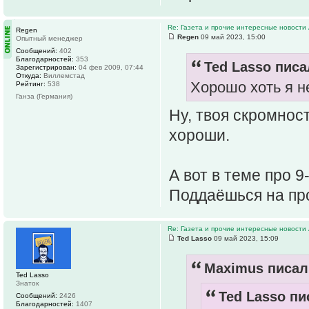
Re: Газета и прочие интересные новости 
Regen
Regen
09 май 2023, 15:00
Опытный менеджер
Сообщений:
402
Благодарностей:
353
Ted Lasso писа
Зарегистрирован:
04 фев 2009, 07:44
Откуда:
Виллемстад
Хорошо хоть я н
Рейтинг:
538
Ганза (Германия)
Ну, твоя скромнос
хороши.
А вот в теме про 
Поддаёшься на пр
Re: Газета и прочие интересные новости 
Ted Lasso
09 май 2023, 15:09
Maximus писал(
Ted Lasso
Знаток
Ted Lasso пи
Сообщений:
2426
Благодарностей:
1407