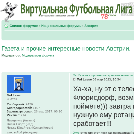
Список форумов
‹
Национальные форумы
‹
Австрия
Газета и прочие интересные новости Австрии.
Модератор:
Модераторы форума
Re: Газета и прочие интересные новости 
Ted Lasso
09 мар 2023, 16:54
Ха-ха, ну эт с тел
Ted Lasso
Флорисдорф, возмо
Знаток
поймёте))) завтра
Сообщений:
2426
Благодарностей:
1407
Зарегистрирован:
26 мар 2017, 00:10
нужную ему ротаци
Рейтинг:
714
Ливерпуль (Англия)
сработает!!!
Элект Спорт (Чад)
Чеджу Юнайтед (Южная Корея)
зам. в Рид (Австрия)
Drive
отметил этот пост как понравившийс