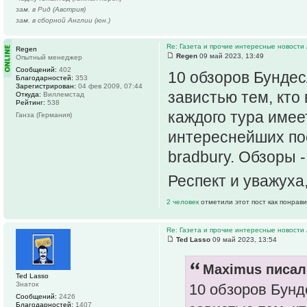
зам. в Рид (Австрия)
зам. в сборной Англии (юн.)
Re: Газета и прочие интересные новости 
Regen
Regen
09 май 2023, 13:49
Опытный менеджер
Сообщений:
402
10 обзоров Бундес
Благодарностей:
353
Зарегистрирован:
04 фев 2009, 07:44
завистью тем, кто
Откуда:
Виллемстад
Рейтинг:
538
каждого тура имее
Ганза (Германия)
интереснейших по
bradbury. Обзоры 
Респект и уважуха
2 человек
отметили этот пост как понрав
Re: Газета и прочие интересные новости 
Ted Lasso
09 май 2023, 13:54
Maximus писал(
Ted Lasso
Знаток
10 обзоров Бунд
Сообщений:
2426
Благодарностей:
1407