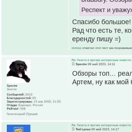
Респект и уважу
Спасибо большое!
Рад что есть те, к
еренду пишу =)
пеппер
отметил этот пост как понравивши
Re: Газета и прочие интересные новости 
Spectre
09 май 2023, 14:11
Обзоры топ… реа
Артем, ну как мой
Spectre
Знаток
Сообщений:
2410
Благодарностей:
95
Зарегистрирован:
15 апр 2006, 21:00
Откуда:
Барнаул, Россия
Рейтинг:
568
Галатасарай (Турция)
Re: Газета и прочие интересные новости 
Ted Lasso
09 май 2023, 14:17