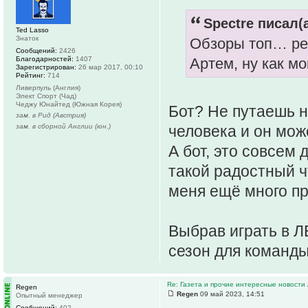
Spectre писал(а
Ted Lasso
Знаток
Обзоры топ… ре
Сообщений:
2426
Благодарностей:
1407
Артем, ну как м
Зарегистрирован:
26 мар 2017, 00:10
Рейтинг:
714
Ливерпуль (Англия)
Элект Спорт (Чад)
Чеджу Юнайтед (Южная Корея)
Бот? Не путаешь н
зам. в Рид (Австрия)
зам. в сборной Англии (юн.)
человека и он може
А бот, это совсем 
такой радостный чт
меня ещё много п
Выбрав играть в Л
сезон для команды
Re: Газета и прочие интересные новости 
Regen
Regen
09 май 2023, 14:51
Опытный менеджер
Сообщений:
402