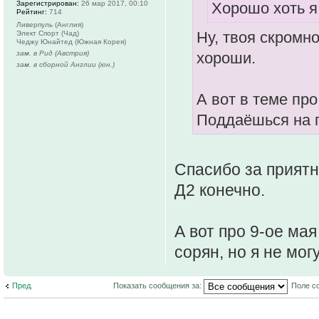
Зарегистрирован:
26 мар 2017, 00:10
Хорошо хоть я
Рейтинг:
714
Ливерпуль (Англия)
Ну, твоя скромн
Элект Спорт (Чад)
Чеджу Юнайтед (Южная Корея)
зам. в Рид (Австрия)
хороши.
зам. в сборной Англии (юн.)
А вот в теме пр
Поддаёшься на 
Спасибо за приятн
Д2 конечно.
А вот про 9-ое ма
сорян, но я не могу
Пред.
Показать сообщения за:
Поле с