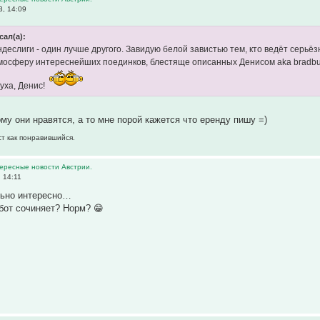
, 14:09
сал(а):
ндеслиги - один лучше другого. Завидую белой завистью тем, кто ведёт серьё
тмосферу интереснейших поединков, блестяще описанных Денисом aka bradbur
уха, Денис!
ому они нравятся, а то мне порой кажется что еренду пишу =)
ст как понравившийся.
тересные новости Австрии.
 14:11
ьно интересно…
 бот сочиняет? Норм? 😁