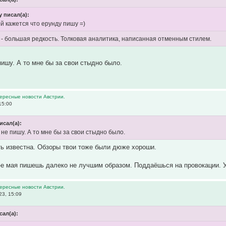
y писал(а):
рой кажется что ерунду пишу =)
" - большая редкость. Толковая аналитика, написанная отменным стилем.
пишу. А то мне бы за свои стыдно было.
тересные новости Австрии.
15:00
исал(а):
 не пишу. А то мне бы за свои стыдно было.
ть известна. Обзоры твои тоже были дюже хороши.
9-е мая пишешь далеко не лучшим образом. Поддаёшься на провокации. 
тересные новости Австрии.
23, 15:09
сал(а):