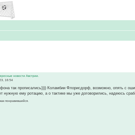
тересные новости Австрии.
23, 16:54
лефона так прописались)))) Коламбии Флорисдорф, возможно, опять с ошиб
т нужную ему ротацию, а о тактике мы уже договорились, надеюсь срабо
 как понравившийся.