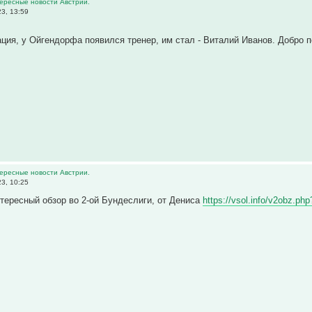
тересные новости Австрии.
3, 13:59
ия, у Ойгендорфа появился тренер, им стал - Виталий Иванов. Добро
тересные новости Австрии.
3, 10:25
тересный обзор во 2-ой Бундеслиги, от Дениса
https://vsol.info/v2obz.p