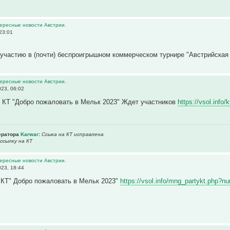
тересные новости Австрии.
23:01
участию в (почти) беспроигрышном коммерческом турнире "Австрийская 
тересные новости Австрии.
23, 06:02
 КТ "Добро пожаловать в Мельк 2023" Ждет участников
https://vsol.inf
ератора
Karwar
:
Ссыка на КТ исправлена
ссылку на КТ
тересные новости Австрии.
23, 18:44
 КТ" Добро пожаловать в Мельк 2023"
https://vsol.info/mng_partykt.php?