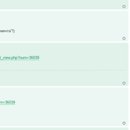
мечта"!)
o/kt_view.php?num=36039
num=36039