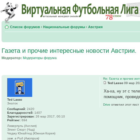
Список форумов
‹
Национальные форумы
‹
Австрия
Газета и прочие интересные новости Австрии.
Модератор:
Модераторы форума
Re: Газета и прочие ин
Ted Lasso
09 мар 20
Ха-ха, ну эт с те
помощник, проведе
Ted Lasso
Знаток
Drive
отметил этот пост
Сообщений:
2420
Благодарностей:
1407
Зарегистрирован:
26 мар 2017, 00:10
Рейтинг:
694
Ливерпуль (Англия)
Элект Спорт (Чад)
Чеджу Юнайтед (Южная Корея)
зам. в Рид (Австрия)