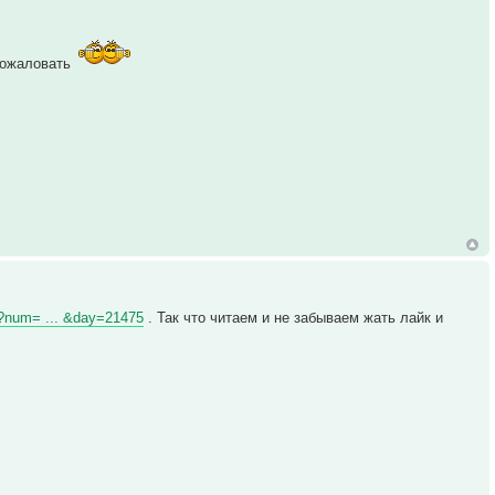
 пожаловать
hp?num= ... &day=21475
. Так что читаем и не забываем жать лайк и