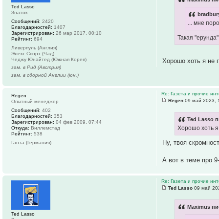
Ted Lasso
Знаток
bradbur
Сообщений:
2420
... мне по
Благодарностей:
1407
Зарегистрирован:
26 мар 2017, 00:10
Такая "ерунда
Рейтинг:
694
Ливерпуль (Англия)
Элект Спорт (Чад)
Чеджу Юнайтед (Южная Корея)
Хорошо хоть я не 
зам. в Рид (Австрия)
зам. в сборной Англии (юн.)
Re: Газета и прочие ин
Regen
Regen
09 май 2023, 
Опытный менеджер
Сообщений:
402
Благодарностей:
353
Ted Lasso п
Зарегистрирован:
04 фев 2009, 07:44
Хорошо хоть я
Откуда:
Виллемстад
Рейтинг:
538
Ну, твоя скромнос
Ганза (Германия)
А вот в теме про 
Re: Газета и прочие ин
Ted Lasso
09 май 20
Maximus пи
Ted Lasso