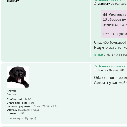
bradbury
bradbury
09 май 2023
Maximus пи
10 обзоров Бу
окунуться в а
Респект и уваж
Спасибо большое!
Рад что есть те, к
пеппер
отметил этот по
Re: Газета и прочие ин
Spectre
09 май 2023,
Обзоры топ… реал
Артем, ну как мой
Spectre
Знаток
Сообщений:
2410
Благодарностей:
95
Зарегистрирован:
15 апр 2006, 21:00
Откуда:
Барнаул, Россия
Рейтинг:
565
Галатасарай (Турция)