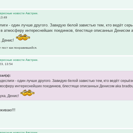
тересные новости Австрии.
13:49
лиги - один лучше другого. Завидую белой завистью тем, кто ведёт сер
 в атмосферу интереснейших поединков, блестяще описанных Денисом ak
, Денис!
т пост как понравившийся.
тересные новости Австрии.
23, 13:54
сал(а):
ндеслиги - один лучше другого. Завидую белой завистью тем, кто ведёт серьё
тмосферу интереснейших поединков, блестяще описанных Денисом aka bradbur
уха, Денис!
живаю!!!
тересные новости Австрии.