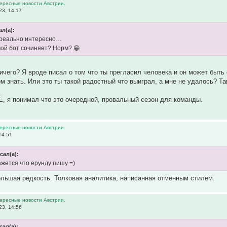
тересные новости Австрии.
23, 14:17
ал(а):
реально интересно…
 мой бот сочиняет? Норм? 😁
чего? Я вроде писал о том что ты прегласил человека и он может быть с 
ом знать. Или это ты такой радостный что выиграл, а мне не удалось? Т
Е, я понимал что это очередной, провальный сезон для команды.
тересные новости Австрии.
14:51
сал(а):
кажется что ерунду пишу =)
большая редкость. Толковая аналитика, написанная отменным стилем.
тересные новости Австрии.
23, 14:56
сал(а):