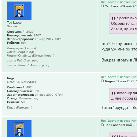
Re: Газета и прочие ин
Ted Lasso
09 май 20
Spectre пис
Ted Lasso
Обзоры топ… 
Знаток
Артем, ну как
Сообщений:
2420
Благодарностей:
1407
Зарегистрирован:
26 мар 2017, 00:10
Рейтинг:
694
Бот? Не путаешь ни
Ливерпуль (Англия)
куда уж мне об эт
Элект Спорт (Чад)
Чеджу Юнайтед (Южная Корея)
Выбрав играть в Л
зам. в Рид (Австрия)
зам. в сборной Англии (юн.)
Re: Газета и прочие ин
Regen
Regen
09 май 2023, 
Опытный менеджер
Сообщений:
402
Благодарностей:
353
bradbury пи
Зарегистрирован:
04 фев 2009, 07:44
... мне порой 
Откуда:
Виллемстад
Рейтинг:
538
Такая "ерунда" - 
Ганза (Германия)
Re: Газета и прочие ин
Ted Lasso
09 май 20
Maximus пи