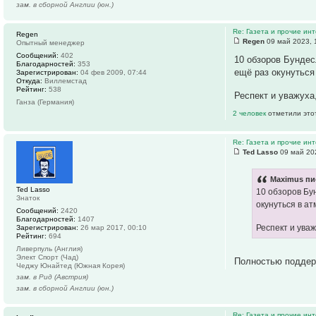
зам. в сборной Англии (юн.)
Re: Газета и прочие ин
Regen
Regen
09 май 2023, 
Опытный менеджер
Сообщений:
402
10 обзоров Бундес
Благодарностей:
353
ещё раз окунуться
Зарегистрирован:
04 фев 2009, 07:44
Откуда:
Виллемстад
Рейтинг:
538
Респект и уважуха
Ганза (Германия)
2 человек
отметили это
Re: Газета и прочие ин
Ted Lasso
09 май 20
Maximus пи
Ted Lasso
10 обзоров Бу
Знаток
окунуться в а
Сообщений:
2420
Благодарностей:
1407
Респект и уваж
Зарегистрирован:
26 мар 2017, 00:10
Рейтинг:
694
Ливерпуль (Англия)
Элект Спорт (Чад)
Полностью поддер
Чеджу Юнайтед (Южная Корея)
зам. в Рид (Австрия)
зам. в сборной Англии (юн.)
Re: Газета и прочие ин