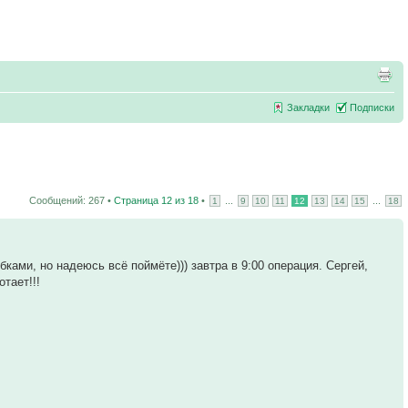
Закладки
Подписки
Сообщений: 267 •
Страница
12
из
18
•
...
...
1
9
10
11
12
13
14
15
18
ками, но надеюсь всё поймёте))) завтра в 9:00 операция. Сергей,
тает!!!