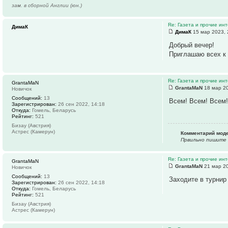
зам. в сборной Англии (юн.)
Re: Газета и прочие ин
ДимаК
ДимаК
15 мар 2023, 
Добрый вечер!
Приглашаю всех к 
Re: Газета и прочие ин
GrantaMaN
GrantaMaN
18 мар 20
Новичок
Сообщений:
13
Всем! Всем! Всем!
Зарегистрирован:
26 сен 2022, 14:18
Откуда:
Гомель, Беларусь
Рейтинг:
521
Бизау (Австрия)
Астрес (Камерун)
Комментарий мод
Првильно пишите 
Re: Газета и прочие ин
GrantaMaN
GrantaMaN
21 мар 20
Новичок
Сообщений:
13
Заходите в турнир
Зарегистрирован:
26 сен 2022, 14:18
Откуда:
Гомель, Беларусь
Рейтинг:
521
Бизау (Австрия)
Астрес (Камерун)