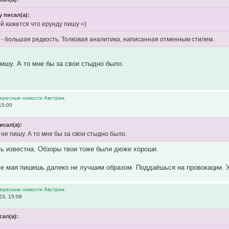
y писал(а):
рой кажется что ерунду пишу =)
" - большая редкость. Толковая аналитика, написанная отменным стилем.
пишу. А то мне бы за свои стыдно было.
тересные новости Австрии.
15:00
исал(а):
 не пишу. А то мне бы за свои стыдно было.
ть известна. Обзоры твои тоже были дюже хороши.
9-е мая пишешь далеко не лучшим образом. Поддаёшься на провокации. 
тересные новости Австрии.
23, 15:09
сал(а):