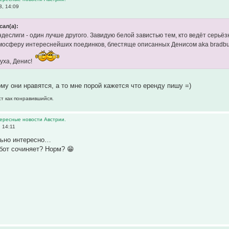
, 14:09
сал(а):
ндеслиги - один лучше другого. Завидую белой завистью тем, кто ведёт серьё
тмосферу интереснейших поединков, блестяще описанных Денисом aka bradbur
уха, Денис!
ому они нравятся, а то мне порой кажется что еренду пишу =)
ст как понравившийся.
тересные новости Австрии.
 14:11
ьно интересно…
 бот сочиняет? Норм? 😁