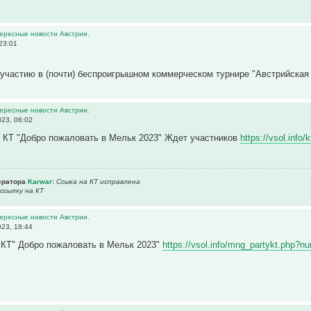
тересные новости Австрии.
23:01
участию в (почти) беспроигрышном коммерческом турнире "Австрийская 
тересные новости Австрии.
23, 06:02
 КТ "Добро пожаловать в Мельк 2023" Ждет участников
https://vsol.inf
ератора
Karwar
:
Ссыка на КТ исправлена
ссылку на КТ
тересные новости Австрии.
23, 18:44
 КТ" Добро пожаловать в Мельк 2023"
https://vsol.info/mng_partykt.php?