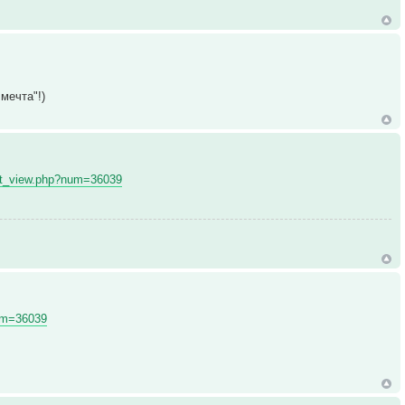
мечта"!)
o/kt_view.php?num=36039
num=36039