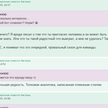
тересные новости Австрии.
23, 14:17
ал(а):
реально интересно…
 мой бот сочиняет? Норм? 😁
чего? Я вроде писал о том что ты прегласил человека и он может быть с 
ом знать. Или это ты такой радостный что выиграл, а мне не удалось? Т
Е, я понимал что это очередной, провальный сезон для команды.
тересные новости Австрии.
14:51
сал(а):
кажется что ерунду пишу =)
большая редкость. Толковая аналитика, написанная отменным стилем.
тересные новости Австрии.
23, 14:56
сал(а):