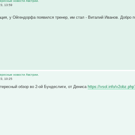
тересные новости Австрии.
3, 13:59
ия, у Ойгендорфа появился тренер, им стал - Виталий Иванов. Добро
тересные новости Австрии.
3, 10:25
тересный обзор во 2-ой Бундеслиги, от Дениса
https://vsol.info/v2obz.p