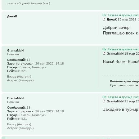
зам. в сборной Англии (юн.)
Re: Газета и прочие ин
ДимаК
ДимаК
15 мар 2023, 
Добрый вечер!
Приглашаю всех к 
Re: Газета и прочие ин
GrantaMaN
GrantaMaN
18 мар 20
Новичок
Сообщений:
13
Всем! Всем! Всем!
Зарегистрирован:
26 сен 2022, 14:18
Откуда:
Гомель, Беларусь
Рейтинг:
521
Бизау (Австрия)
Астрес (Камерун)
Комментарий мод
Првильно пишите 
Re: Газета и прочие ин
GrantaMaN
GrantaMaN
21 мар 20
Новичок
Сообщений:
13
Заходите в турнир
Зарегистрирован:
26 сен 2022, 14:18
Откуда:
Гомель, Беларусь
Рейтинг:
521
Бизау (Австрия)
Астрес (Камерун)