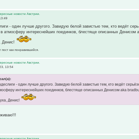
тересные новости Австрии.
13:49
лиги - один лучше другого. Завидую белой завистью тем, кто ведёт сер
 в атмосферу интереснейших поединков, блестяще описанных Денисом ak
, Денис!
т пост как понравившийся.
тересные новости Австрии.
23, 13:54
сал(а):
ндеслиги - один лучше другого. Завидую белой завистью тем, кто ведёт серьё
тмосферу интереснейших поединков, блестяще описанных Денисом aka bradbur
уха, Денис!
живаю!!!
тересные новости Австрии.