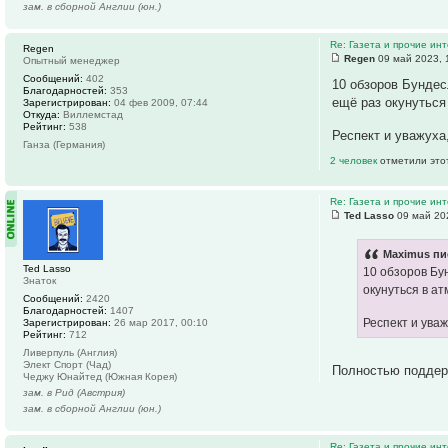
зам. в сборной Англии (юн.)
Re: Газета и прочие ин
Regen
Regen
09 май 2023, 
Опытный менеджер
Сообщений:
402
10 обзоров Бундес
Благодарностей:
353
ещё раз окунуться
Зарегистрирован:
04 фев 2009, 07:44
Откуда:
Виллемстад
Рейтинг:
538
Респект и уважуха
Ганза (Германия)
2 человек
отметили это
Re: Газета и прочие ин
Ted Lasso
09 май 20
Maximus пи
Ted Lasso
10 обзоров Бу
Знаток
окунуться в а
Сообщений:
2420
Благодарностей:
1407
Респект и уваж
Зарегистрирован:
26 мар 2017, 00:10
Рейтинг:
712
Ливерпуль (Англия)
Элект Спорт (Чад)
Полностью поддер
Чеджу Юнайтед (Южная Корея)
зам. в Рид (Австрия)
зам. в сборной Англии (юн.)
Re: Газета и прочие ин