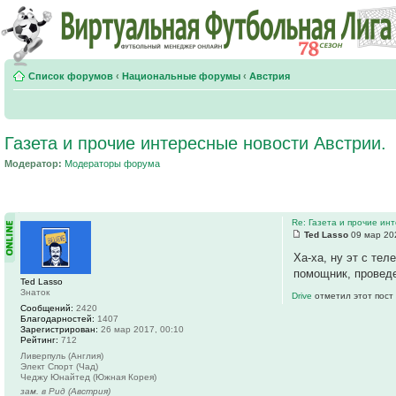
Список форумов
‹
Национальные форумы
‹
Австрия
Газета и прочие интересные новости Австрии.
Модератор:
Модераторы форума
Re: Газета и прочие ин
Ted Lasso
09 мар 20
Ха-ха, ну эт с те
помощник, проведе
Ted Lasso
Знаток
Drive
отметил этот пост
Сообщений:
2420
Благодарностей:
1407
Зарегистрирован:
26 мар 2017, 00:10
Рейтинг:
712
Ливерпуль (Англия)
Элект Спорт (Чад)
Чеджу Юнайтед (Южная Корея)
зам. в Рид (Австрия)