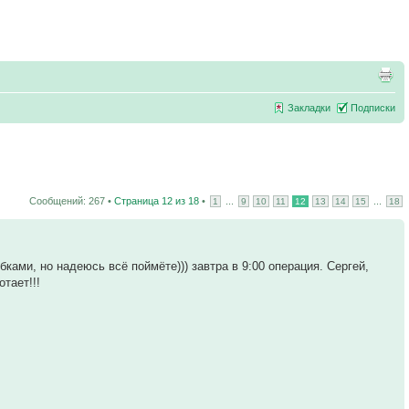
Закладки
Подписки
Сообщений: 267 •
Страница
12
из
18
•
...
...
1
9
10
11
12
13
14
15
18
ками, но надеюсь всё поймёте))) завтра в 9:00 операция. Сергей,
тает!!!