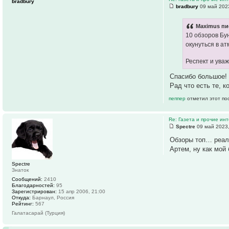
bradbury
bradbury
09 май 2023
Maximus пи
10 обзоров Бу
окунуться в а
Респект и уваж
Спасибо большое!
Рад что есть те, к
пеппер
отметил этот по
Re: Газета и прочие ин
Spectre
09 май 2023,
Обзоры топ… реал
Артем, ну как мой
Spectre
Знаток
Сообщений:
2410
Благодарностей:
95
Зарегистрирован:
15 апр 2006, 21:00
Откуда:
Барнаул, Россия
Рейтинг:
567
Галатасарай (Турция)