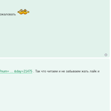
 пожаловать
hp?num= ... &day=21475
. Так что читаем и не забываем жать лайк и