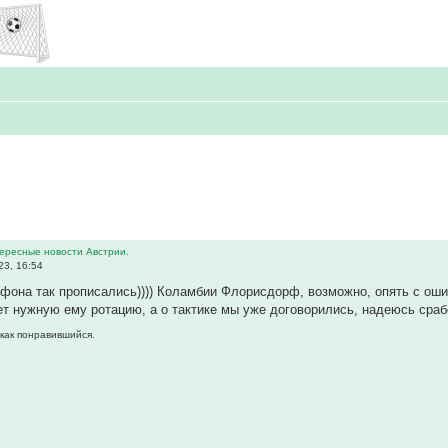
тересные новости Австрии.
23, 16:54
лефона так прописались)))) Коламбии Флорисдорф, возможно, опять с ошиб
т нужную ему ротацию, а о тактике мы уже договорились, надеюсь срабо
 как понравившийся.