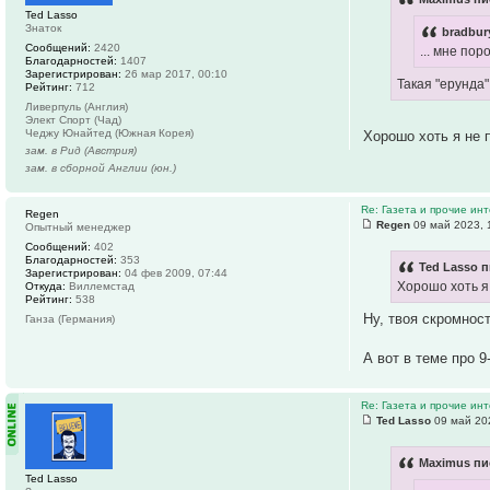
Ted Lasso
Знаток
bradbur
Сообщений:
2420
... мне по
Благодарностей:
1407
Зарегистрирован:
26 мар 2017, 00:10
Такая "ерунда
Рейтинг:
712
Ливерпуль (Англия)
Элект Спорт (Чад)
Чеджу Юнайтед (Южная Корея)
Хорошо хоть я не 
зам. в Рид (Австрия)
зам. в сборной Англии (юн.)
Re: Газета и прочие ин
Regen
Regen
09 май 2023, 
Опытный менеджер
Сообщений:
402
Благодарностей:
353
Ted Lasso п
Зарегистрирован:
04 фев 2009, 07:44
Хорошо хоть я
Откуда:
Виллемстад
Рейтинг:
538
Ну, твоя скромнос
Ганза (Германия)
А вот в теме про 
Re: Газета и прочие ин
Ted Lasso
09 май 20
Maximus пи
Ted Lasso