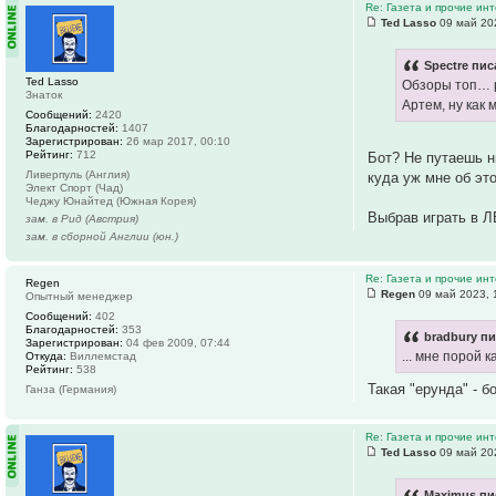
Re: Газета и прочие ин
Ted Lasso
09 май 20
Spectre пис
Ted Lasso
Обзоры топ… 
Знаток
Артем, ну как
Сообщений:
2420
Благодарностей:
1407
Зарегистрирован:
26 мар 2017, 00:10
Рейтинг:
712
Бот? Не путаешь ни
Ливерпуль (Англия)
куда уж мне об эт
Элект Спорт (Чад)
Чеджу Юнайтед (Южная Корея)
Выбрав играть в Л
зам. в Рид (Австрия)
зам. в сборной Англии (юн.)
Re: Газета и прочие ин
Regen
Regen
09 май 2023, 
Опытный менеджер
Сообщений:
402
Благодарностей:
353
bradbury пи
Зарегистрирован:
04 фев 2009, 07:44
... мне порой 
Откуда:
Виллемстад
Рейтинг:
538
Такая "ерунда" - 
Ганза (Германия)
Re: Газета и прочие ин
Ted Lasso
09 май 20
Maximus пи