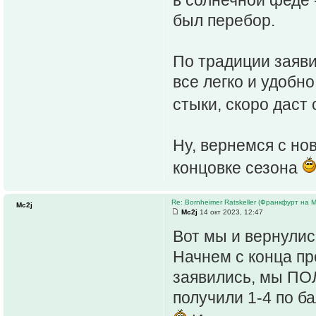
был перебор.
По традиции заяви
все легко и удобн
стыки, скоро даст 
Ну, вернемся с нов
концовке сезона
Re: Bornheimer Ratskeller (Франкфурт на 
Mc2j
Mc2j
14 окт 2023, 12:47
Вот мы и вернули
Начнем с конца пр
заявились, мы ПО
получили 1-4 по б