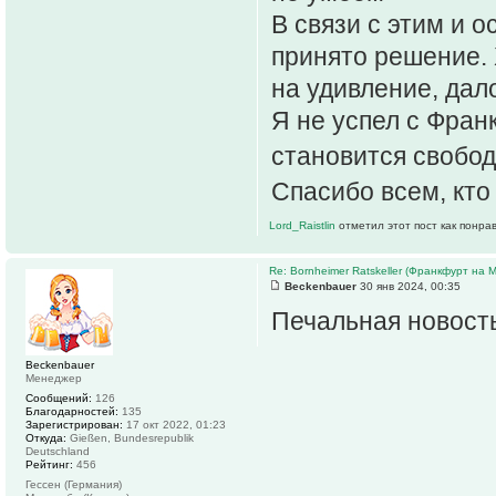
В связи с этим и о
принято решение. Х
на удивление, дал
Я не успел с Фран
становится своб
Спасибо всем, кто
Lord_Raistlin
отметил этот пост как понра
Re: Bornheimer Ratskeller (Франкфурт на 
Beckenbauer
30 янв 2024, 00:35
Печальная новость
Beckenbauer
Менеджер
Сообщений:
126
Благодарностей:
135
Зарегистрирован:
17 окт 2022, 01:23
Откуда:
Gießen, Bundesrepublik
Deutschland
Рейтинг:
456
Гессен (Германия)