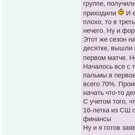
группе, получил
приходили
И е
плохо, то в тре
нечего. Ну и фо
Этот же сезон н
десятке, вышли в
первом матче. Н
Началось все с 
пальмы в первое
всего 70%. Проиг
начать что-то де
С учетом того, ч
16-летка из СШ о
финансы
Ну и я готов зая