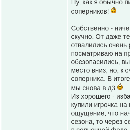
Ну, как я обычно 
соперников!
Собственно - ниче
скучно. От даже т
отвалились очень 
посматриваю на п
обезопасились, вы
место вниз, но, к 
соперника. В итоге
мы снова в д3
Из хорошего - изб
купили игрочка на
ощущение, что нач
сезона, то через с
в солнечной феде -