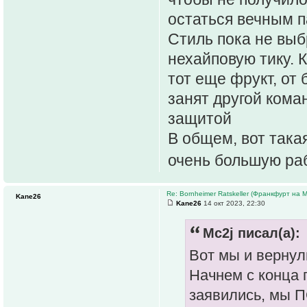
остаться вечным 
Стиль пока не выб
нехайповую тику. 
тот еще фрукт, от 
занят другой кома
защитой
В общем, вот така
очень большую ра
Re: Bornheimer Ratskeller (Франкфурт на 
Kane26
Kane26
14 окт 2023, 22:30
Mc2j писал(а):
Вот мы и вернул
Начнем с конца 
заявились, мы 