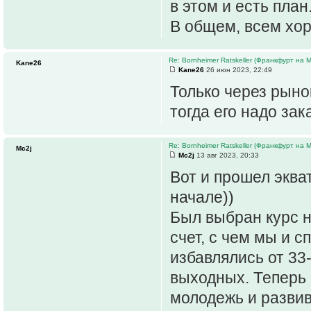
в этом и есть план
В общем, всем хор
Re: Bornheimer Ratskeller (Франкфурт на 
Kane26
Kane26
26 июн 2023, 22:49
Только через рыно
тогда его надо зак
Re: Bornheimer Ratskeller (Франкфурт на 
Mc2j
Mc2j
13 авг 2023, 20:33
Вот и прошел эква
начале))
Был выбран курс н
счет, с чем мы и 
избавлялись от 33
выходных. Теперь
молодежь и разви