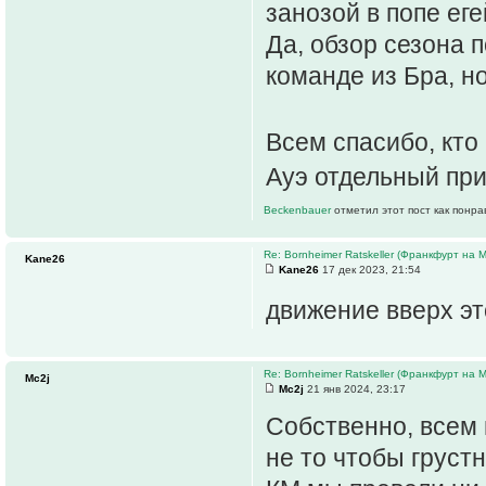
занозой в попе еге
Да, обзор сезона 
команде из Бра, н
Всем спасибо, кто
Ауэ отдельный пр
Beckenbauer
отметил этот пост как понр
Re: Bornheimer Ratskeller (Франкфурт на 
Kane26
Kane26
17 дек 2023, 21:54
движение вверх это
Re: Bornheimer Ratskeller (Франкфурт на 
Mc2j
Mc2j
21 янв 2024, 23:17
Собственно, всем
не то чтобы груст