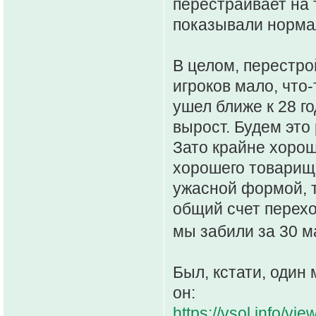
перестраивает на т
показывали норма
В целом, перестро
игроков мало, что
ушел ближе к 28 го
вырост. Будем это
Зато крайне хоро
хорошего товарища
ужасной формой, т
общий счет перехо
мы забили за 30 
Был, кстати, один 
он:
https://vsol.info/v