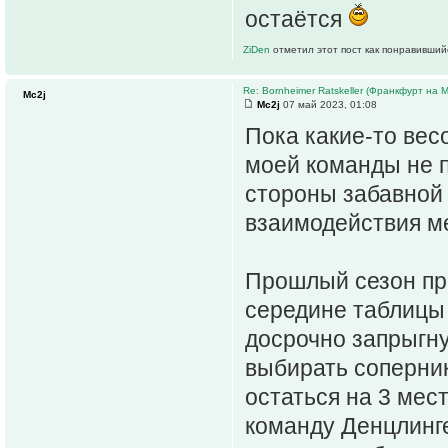
остаётся
ZiDen
отметил этот пост как понравивший
Re: Bornheimer Ratskeller (Франкфурт на 
Mc2j
Mc2j
07 май 2023, 01:08
Пока какие-то ве
моей команды не п
стороны забавной 
взаимодействия ме
Прошлый сезон про
середине таблицы 
досрочно запрыгну
выбирать соперник
остаться на 3 мест
команду Денцлинге