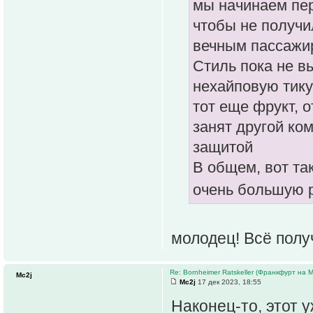
мы начинаем пе
чтобы не получил
вечным пассажи
Стиль пока не в
нехайповую тику
тот еще фрукт, о
занят другой ко
защитой
В общем, вот та
очень большую 
молодец! Всё полу
Re: Bornheimer Ratskeller (Франкфурт на 
Mc2j
Mc2j
17 дек 2023, 18:55
Наконец-то, этот 