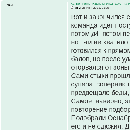
Re: Bornheimer Ratskeller (Франкфурт на 
Mc2j
Mc2j
26 июн 2023, 21:39
Вот и закончился 
команда идет пост
потом д4, потом п
но там не хватило 
готовился к прямо
балов, но после уд
оторвался от зоны
Сами стыки прошли
супера, соперник т
предвещало беды, 
Самое, наверно, э
повторение подбор
Подобрали Оснабрю
его и не сдюжил. 