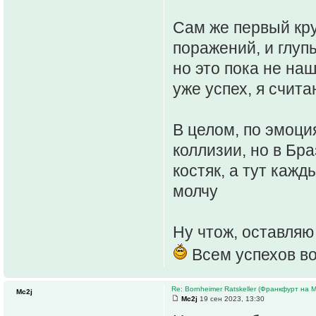
Сам же первый кру
поражений, и глуп
но это пока не наш
уже успех, я счита
В целом, по эмоци
коллизии, но в Бра
костяк, а тут кажд
молчу
Ну чтож, оставляю
Всем успехов во
Re: Bornheimer Ratskeller (Франкфурт на 
Mc2j
Mc2j
19 сен 2023, 13:30