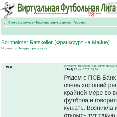
Список форумов
‹
Национальные форумы
‹
Германия
Bornheimer Ratskeller (Франкфурт на Майне)
Модератор:
Модераторы форума
Bornheimer Ratskeller (Франкфурт на Майн
Mc2j
Mc2j
27 апр 2023, 00:38
Рядом с ПСБ Банк 
очень хороший рест
крайней мере во в
футбола и говорит
кушать. Возникла 
открыть тут такую,