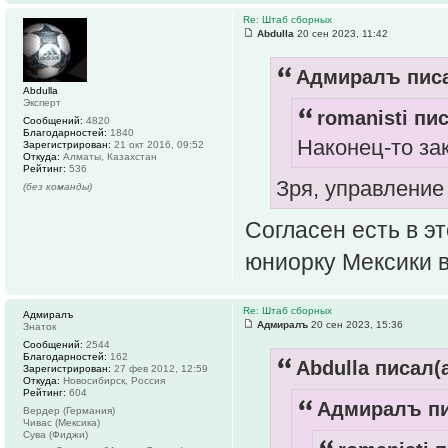
Re: Штаб сборных
Abdulla
20 сен 2023, 11:42
Адмиралъ писа
Abdulla
Эксперт
romanisti пис
Сообщений:
4820
Благодарностей:
1840
Наконец-то за
Зарегистрирован:
21 окт 2016, 09:52
Откуда:
Алматы, Казахстан
Рейтинг:
536
Зря, управление
(без команды)
Согласен есть в эт
юниорку Мексики 
Re: Штаб сборных
Адмиралъ
Адмиралъ
20 сен 2023, 15:36
Знаток
Сообщений:
2544
Благодарностей:
162
Abdulla писал(а
Зарегистрирован:
27 фев 2012, 12:59
Откуда:
Новосибирск, Россия
Рейтинг:
604
Адмиралъ пи
Вердер (Германия)
Чивас (Мексика)
Сува (Фиджи)