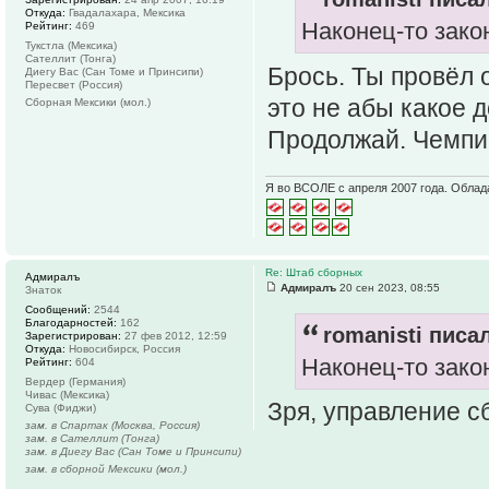
Откуда:
Гвадалахара, Мексика
Наконец-то зако
Рейтинг:
469
Тукстла (Мексика)
Сателлит (Тонга)
Брось. Ты провёл 
Диегу Вас (Сан Томе и Принсипи)
Пересвет (Россия)
это не абы какое 
Сборная Мексики (мол.)
Продолжай. Чемпио
Я во ВСОЛЕ с апреля 2007 года. Облад
Re: Штаб сборных
Адмиралъ
Адмиралъ
20 сен 2023, 08:55
Знаток
Сообщений:
2544
Благодарностей:
162
romanisti писал
Зарегистрирован:
27 фев 2012, 12:59
Откуда:
Новосибирск, Россия
Наконец-то зако
Рейтинг:
604
Вердер (Германия)
Чивас (Мексика)
Зря, управление 
Сува (Фиджи)
зам. в Спартак (Москва, Россия)
зам. в Сателлит (Тонга)
зам. в Диегу Вас (Сан Томе и Принсипи)
зам. в сборной Мексики (мол.)