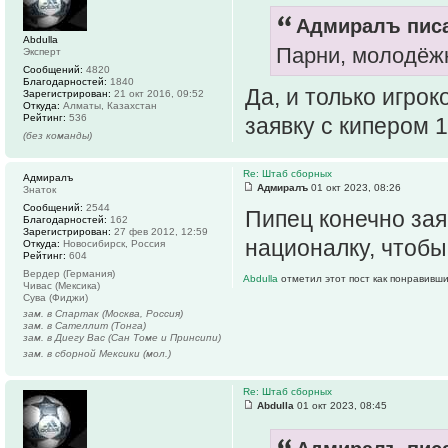
Адмиралъ писа
Abdulla
Парни, молодёжк
Эксперт
Сообщений:
4820
Благодарностей:
1840
Да, и только игрок
Зарегистрирован:
21 окт 2016, 09:52
Откуда:
Алматы, Казахстан
Рейтинг:
536
заявку с кипером 
(без команды)
Re: Штаб сборных
Адмиралъ
Адмиралъ
01 окт 2023, 08:26
Знаток
Сообщений:
2544
Пипец конечно заяв
Благодарностей:
162
Зарегистрирован:
27 фев 2012, 12:59
националку, чтобы
Откуда:
Новосибирск, Россия
Рейтинг:
604
Вердер (Германия)
Abdulla
отметил этот пост как понравивши
Чивас (Мексика)
Сува (Фиджи)
зам. в Спартак (Москва, Россия)
зам. в Сателлит (Тонга)
зам. в Диегу Вас (Сан Томе и Принсипи)
зам. в сборной Мексики (мол.)
Re: Штаб сборных
Abdulla
01 окт 2023, 08:45