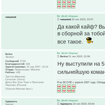
Re: Штаб сборных
romanisti
romanisti
20 сен 2023, 23:57
Да какой кайф? Вы
в сборной за тобо
все такое.
Re: Штаб сборных
Berkut
Berkut
21 сен 2023, 22:08
Эксперт
Сообщений:
5730
Ну выступили на 5
Благодарностей:
348
Зарегистрирован:
24 апр 2007, 16:19
Откуда:
Гвадалахара, Мексика
сильнейшую коман
Рейтинг:
469
Тукстла (Мексика)
Сателлит (Тонга)
Диегу Вас (Сан Томе и Принсипи)
Я во ВСОЛЕ с апреля 2007 года. Облад
Пересвет (Россия)
Сборная Мексики (мол.)
Re: Штаб сборных
Адмиралъ
Адмиралъ
22 сен 2023, 03:44
Знаток