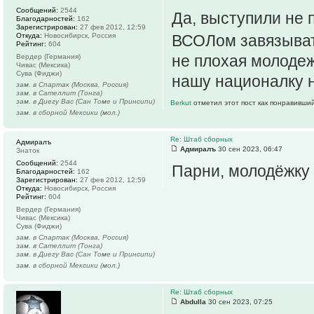
Сообщений:
2544
Да, выступили не 
Благодарностей:
162
Зарегистрирован:
27 фев 2012, 12:59
Откуда:
Новосибирск, Россия
ВСОЛом завязыва
Рейтинг:
604
не плохая молоде
Вердер (Германия)
Чивас (Мексика)
Сува (Фиджи)
нашу националку н
зам. в Спартак (Москва, Россия)
зам. в Сателлит (Тонга)
зам. в Диегу Вас (Сан Томе и Принсипи)
Berkut
отметил этот пост как понравивший
зам. в сборной Мексики (мол.)
Re: Штаб сборных
Адмиралъ
Адмиралъ
30 сен 2023, 06:47
Знаток
Сообщений:
2544
Парни, молодёжку 
Благодарностей:
162
Зарегистрирован:
27 фев 2012, 12:59
Откуда:
Новосибирск, Россия
Рейтинг:
604
Вердер (Германия)
Чивас (Мексика)
Сува (Фиджи)
зам. в Спартак (Москва, Россия)
зам. в Сателлит (Тонга)
зам. в Диегу Вас (Сан Томе и Принсипи)
зам. в сборной Мексики (мол.)
Re: Штаб сборных
Abdulla
30 сен 2023, 07:25