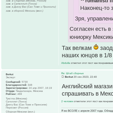
romanisti п
зам. в Спартак (Москва, Россия)
зам. в Сателлит (Тонга)
Наконец-то 
зам. в Диегу Вас (Сан Томе и Принсипи)
зам. в сборной Мексики (мол.)
Зря, управлен
Согласен есть в 
юниорку Мексик
Так велкам
заод
наших юнцов в 1/8 
Abdulla
отметил этот пост как понравивши
Re: Штаб сборных
Berkut
Berkut
20 сен 2023, 22:40
Эксперт
Сообщений:
5730
Английский магази
Благодарностей:
348
Зарегистрирован:
24 апр 2007, 16:19
Откуда:
Гвадалахара, Мексика
спрашивать в Мекс
Рейтинг:
469
Тукстла (Мексика)
2 человек
отметили этот пост как понрав
Сателлит (Тонга)
Диегу Вас (Сан Томе и Принсипи)
Пересвет (Россия)
Я во ВСОЛЕ с апреля 2007 года. Облад
Сборная Мексики (мол.)