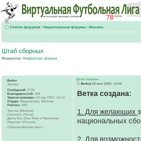
Список форумов
‹
Национальные форумы
‹
Мексика
Штаб сборных
Модератор:
Модераторы форума
Штаб сборных
Berkut
Berkut
29 июл 2009, 14:04
Эксперт
Сообщений:
5730
Ветка создана:
Благодарностей:
348
Зарегистрирован:
24 апр 2007, 16:19
Откуда:
Гвадалахара, Мексика
Рейтинг:
469
1. Для желающих
Тукстла (Мексика)
Сателлит (Тонга)
Диегу Вас (Сан Томе и Принсипи)
национальных сбо
Пересвет (Россия)
Сборная Мексики (мол.)
2. Для возможност