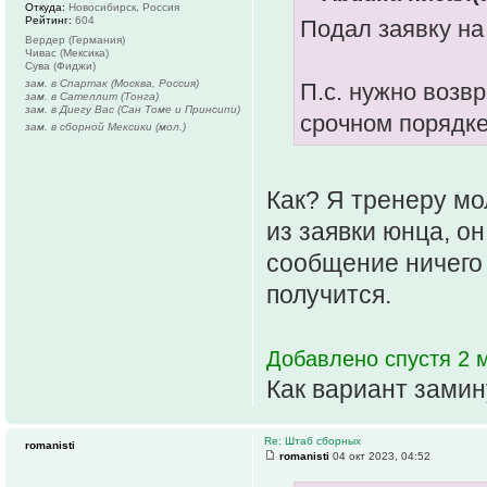
Откуда:
Новосибирск, Россия
Рейтинг:
604
Подал заявку на
Вердер (Германия)
Чивас (Мексика)
Сува (Фиджи)
зам. в Спартак (Москва, Россия)
П.с. нужно возв
зам. в Сателлит (Тонга)
зам. в Диегу Вас (Сан Томе и Принсипи)
срочном порядк
зам. в сборной Мексики (мол.)
Как? Я тренеру мо
из заявки юнца, он
сообщение ничего 
получится.
Добавлено спустя 2 м
Как вариант замин
Re: Штаб сборных
romanisti
romanisti
04 окт 2023, 04:52