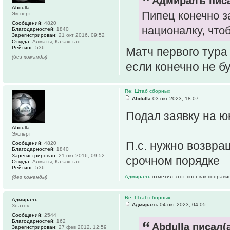
Адмиралъ писа
Abdulla
Пипец конечно за
Эксперт
Сообщений:
4820
националку, что
Благодарностей:
1840
Зарегистрирован:
21 окт 2016, 09:52
Откуда:
Алматы, Казахстан
Рейтинг:
536
Матч первого тура
(без команды)
если конечно не б
Re: Штаб сборных
Abdulla
03 окт 2023, 18:07
Подал заявку на ю
Abdulla
Эксперт
П.с. нужно возвра
Сообщений:
4820
Благодарностей:
1840
Зарегистрирован:
21 окт 2016, 09:52
срочном порядке
Откуда:
Алматы, Казахстан
Рейтинг:
536
Адмиралъ
отметил этот пост как понрави
(без команды)
Re: Штаб сборных
Адмиралъ
Адмиралъ
04 окт 2023, 04:05
Знаток
Сообщений:
2544
Благодарностей:
162
Abdulla писал(а
Зарегистрирован:
27 фев 2012, 12:59