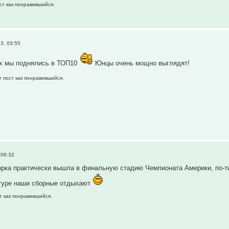
ст как понравившийся.
3, 03:55
ых мы поднялись в ТОП10
Юнцы очень мощно выглядят!
т пост как понравившийся.
 06:32
рка практически вышла в финальную стадию Чемпионата Америки, по-ти
 туре наши сборные отдыхают
т как понравившийся.