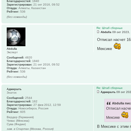
Благодарностей:
1840
Зарегистрирован:
21 окт 2016, 09:52
Откуда:
Алматы, Казахстан
Рейтинг:
536
(без команды)
Re: Штаб сборных
Abdulla
09 окт 2023, 
Отписал насчет 16
Мексике
Abdulla
Эксперт
Сообщений:
4820
Благодарностей:
1840
Зарегистрирован:
21 окт 2016, 09:52
Откуда:
Алматы, Казахстан
Рейтинг:
536
(без команды)
Re: Штаб сборных
Адмиралъ
Адмиралъ
09 окт 202
Знаток
Сообщений:
2544
Благодарностей:
162
Abdulla пис
Зарегистрирован:
27 фев 2012, 12:59
Отписал насче
Откуда:
Новосибирск, Россия
Рейтинг:
605
Вердер (Германия)
Мексике
Чивас (Мексика)
Сува (Фиджи)
В Мексике с этим 
зам. в Спартак (Москва, Россия)