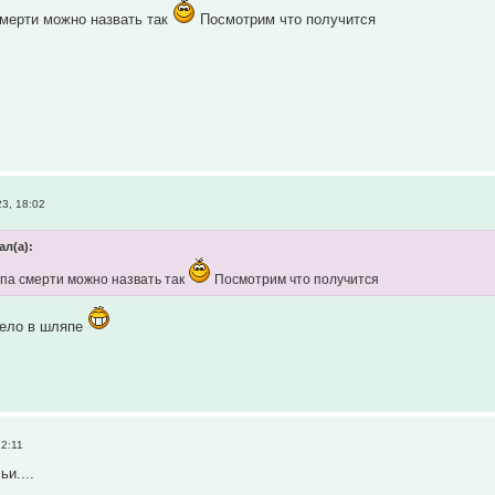
мерти можно назвать так
Посмотрим что получится
3, 18:02
ал(а):
па смерти можно назвать так
Посмотрим что получится
 дело в шляпе
22:11
ьи....