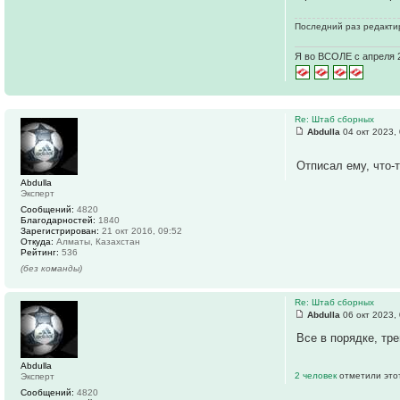
Последний раз редактир
Я во ВСОЛЕ с апреля 
Re: Штаб сборных
Abdulla
04 окт 2023,
Отписал ему, что-
Abdulla
Эксперт
Сообщений:
4820
Благодарностей:
1840
Зарегистрирован:
21 окт 2016, 09:52
Откуда:
Алматы, Казахстан
Рейтинг:
536
(без команды)
Re: Штаб сборных
Abdulla
06 окт 2023,
Все в порядке, тр
Abdulla
2 человек
отметили это
Эксперт
Сообщений:
4820