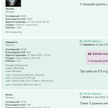
У юношей группа с
Abdulla
Эксперт
Сообщений:
4820
Благодарностей:
1840
Зарегистрирован:
21 окт 2016, 09:52
Откуда:
Алматы, Казахстан
Рейтинг:
536
(без команды)
Re: Штаб сборных
Адмиралъ
Адмиралъ
13 дек 202
Знаток
Сообщений:
2544
Благодарностей:
162
Abdulla пис
Зарегистрирован:
27 фев 2012, 12:59
Откуда:
Новосибирск, Россия
У юношей груп
Рейтинг:
605
Вердер (Германия)
Чивас (Мексика)
Три раза на 0:0 и
Сува (Фиджи)
зам. в Спартак (Москва, Россия)
зам. в Сателлит (Тонга)
зам. в Диегу Вас (Сан Томе и Принсипи)
зам. в сборной Мексики (мол.)
Re: Штаб сборных
Berkut
Berkut
17 дек 2023, 
Эксперт
Сообщений:
5730
Такие 3 разные нич
Благодарностей:
348
Зарегистрирован:
24 апр 2007, 16:19