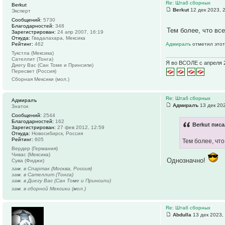
Re: Штаб сборных
Berkut
Berkut
12 дек 2023, 
Эксперт
Сообщений:
5730
Благодарностей:
348
Тем более, что вс
Зарегистрирован:
24 апр 2007, 16:19
Откуда:
Гвадалахара, Мексика
Рейтинг:
462
Адмиралъ
отметил этот
Тукстла (Мексика)
Сателлит (Тонга)
Я во ВСОЛЕ с апреля 
Диегу Вас (Сан Томе и Принсипи)
Пересвет (Россия)
Сборная Мексики (мол.)
Re: Штаб сборных
Адмиралъ
Адмиралъ
13 дек 202
Знаток
Сообщений:
2544
Благодарностей:
162
Berkut писа
Зарегистрирован:
27 фев 2012, 12:59
Откуда:
Новосибирск, Россия
Рейтинг:
605
Тем более, чт
Вердер (Германия)
Чивас (Мексика)
Однозначно!
Сува (Фиджи)
зам. в Спартак (Москва, Россия)
зам. в Сателлит (Тонга)
зам. в Диегу Вас (Сан Томе и Принсипи)
зам. в сборной Мексики (мол.)
Re: Штаб сборных
Abdulla
13 дек 2023,