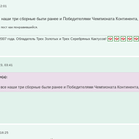
22:01
е наши три сборные были ранее и Победителями Чемпионата Континента
 пост как понравившийся.
2007 года. Обладатель Трех Золотых и Трех Серебряных Кактусов!
3, 03:41
л(а):
о все наши три сборные были ранее и Победителями Чемпионата Континента
 16:25