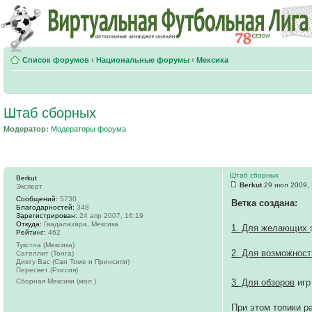
Список форумов
‹
Национальные форумы
‹
Мексика
Штаб сборных
Модератор:
Модераторы форума
Штаб сборных
Berkut
Berkut
29 июл 2009, 
Эксперт
Сообщений:
5730
Ветка создана:
Благодарностей:
348
Зарегистрирован:
24 апр 2007, 16:19
Откуда:
Гвадалахара, Мексика
1. Для желающих
Рейтинг:
462
Тукстла (Мексика)
2. Для возможност
Сателлит (Тонга)
Диегу Вас (Сан Томе и Принсипи)
Пересвет (Россия)
Сборная Мексики (мол.)
3. Для обзоров
игр
При этом топики 