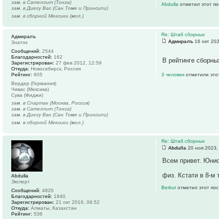
зам. в Сателлит (Тонга)
Abdulla
отметил этот по
зам. в Диегу Вас (Сан Томе и Принсипи)
зам. в сборной Мексики (мол.)
Re: Штаб сборных
Адмиралъ
Адмиралъ
16 окт 202
Знаток
Сообщений:
2544
Благодарностей:
162
В рейтинге сборн
Зарегистрирован:
27 фев 2012, 12:59
Откуда:
Новосибирск, Россия
Рейтинг:
605
3 человек
отметили это
Вердер (Германия)
Чивас (Мексика)
Сува (Фиджи)
зам. в Спартак (Москва, Россия)
зам. в Сателлит (Тонга)
зам. в Диегу Вас (Сан Томе и Принсипи)
зам. в сборной Мексики (мол.)
Re: Штаб сборных
Abdulla
20 ноя 2023,
Всем привет. Юнио
физ. Кстати в 8-м
Abdulla
Эксперт
Berkut
отметил этот пос
Сообщений:
4820
Благодарностей:
1840
Зарегистрирован:
21 окт 2016, 09:52
Откуда:
Алматы, Казахстан
Рейтинг:
536