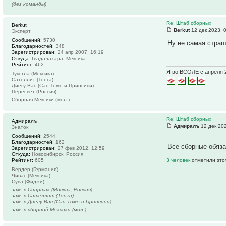
(без команды)
Re: Штаб сборных
Berkut
Berkut
12 дек 2023, 
Эксперт
Сообщений:
5730
Ну не самая страш
Благодарностей:
348
Зарегистрирован:
24 апр 2007, 16:19
Откуда:
Гвадалахара, Мексика
Рейтинг:
462
Я во ВСОЛЕ с апреля 
Тукстла (Мексика)
Сателлит (Тонга)
Диегу Вас (Сан Томе и Принсипи)
Пересвет (Россия)
Сборная Мексики (мол.)
Re: Штаб сборных
Адмиралъ
Адмиралъ
12 дек 202
Знаток
Сообщений:
2544
Благодарностей:
162
Все сборные обяз
Зарегистрирован:
27 фев 2012, 12:59
Откуда:
Новосибирск, Россия
Рейтинг:
605
3 человек
отметили это
Вердер (Германия)
Чивас (Мексика)
Сува (Фиджи)
зам. в Спартак (Москва, Россия)
зам. в Сателлит (Тонга)
зам. в Диегу Вас (Сан Томе и Принсипи)
зам. в сборной Мексики (мол.)