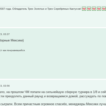
2007 года. Обладатель Трех Золотых и Трех Серебряных Кактусов!
3, 03:37
борные Мексики)
ст как понравившийся.
3, 03:56
зло, на прошлом ЧМ попали на сильнейшую сборную турнира в 1/8 и сейч
ли преодолеть данный раунд и возвращаемся домой, рассуждать по пов
к сыграли. Всем причастным огромное спасибо, менеджеры Мексики лучш