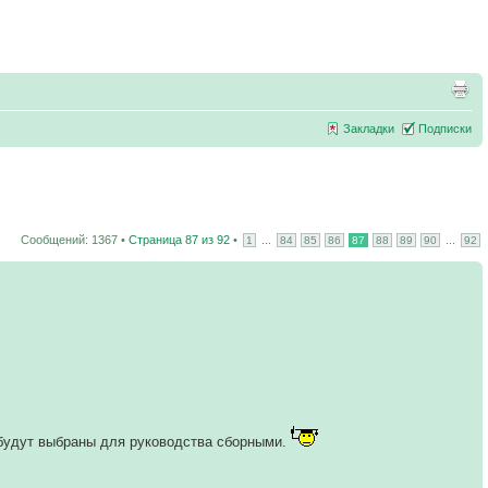
Закладки
Подписки
Сообщений: 1367 •
Страница
87
из
92
•
...
...
1
84
85
86
87
88
89
90
92
 будут выбраны для руководства сборными.