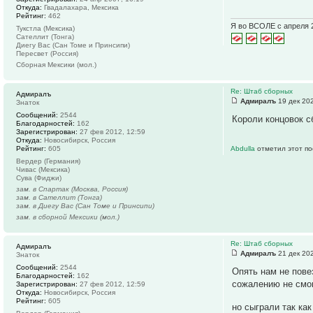
Откуда:
Гвадалахара, Мексика
Рейтинг:
462
Я во ВСОЛЕ с апреля 
Тукстла (Мексика)
Сателлит (Тонга)
Диегу Вас (Сан Томе и Принсипи)
Пересвет (Россия)
Сборная Мексики (мол.)
Re: Штаб сборных
Адмиралъ
Адмиралъ
19 дек 202
Знаток
Сообщений:
2544
Короли концовок с
Благодарностей:
162
Зарегистрирован:
27 фев 2012, 12:59
Откуда:
Новосибирск, Россия
Рейтинг:
605
Abdulla
отметил этот по
Вердер (Германия)
Чивас (Мексика)
Сува (Фиджи)
зам. в Спартак (Москва, Россия)
зам. в Сателлит (Тонга)
зам. в Диегу Вас (Сан Томе и Принсипи)
зам. в сборной Мексики (мол.)
Re: Штаб сборных
Адмиралъ
Адмиралъ
21 дек 202
Знаток
Сообщений:
2544
Опять нам не пове
Благодарностей:
162
сожалению не смог
Зарегистрирован:
27 фев 2012, 12:59
Откуда:
Новосибирск, Россия
Рейтинг:
605
но сыграли так ка