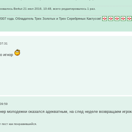
овалось Berkut 21 июл 2016, 10:48, всего редактировалось 1 раз.
2007 года. Обладатель Трех Золотых и Трех Серебряных Кактусов!
 07:31
то игнор
 09:59
енер молодежки оказался адекватным, на след неделе возвращаем игрок
т пост как понравившийся.