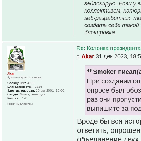
заблокирую. Если у 
коллективом, которы
веб-разработчик, то
создать себе такой 
блокировка.
Re: Колонка президента
Akar
31 дек 2023, 18:
Smoker писал(а
Akar
Администратор сайта
При создании оп
Сообщений:
3799
Благодарностей:
2816
опросе был обоз
Зарегистрирован:
20 авг 2001, 19:00
Откуда:
Минск, Беларусь
раз они пропуст
Рейтинг:
470
Горки (Беларусь)
выпишите за по
Вроде бы вся исто
ответить, опрошен
объединение двух 