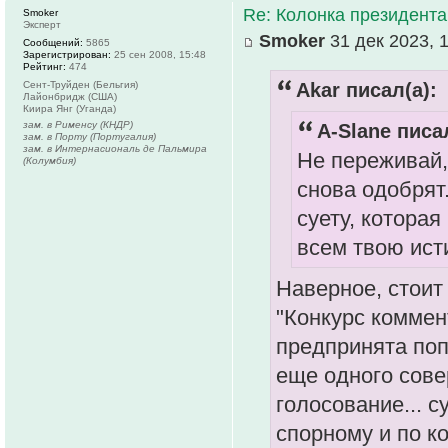
Re: Колонка президента
Smoker
Эксперт
Smoker
31 дек 2023, 
Сообщений:
5865
Зарегистрирован:
25 сен 2008, 15:48
Рейтинг:
474
Сент-Труйден (Бельгия)
Akar писал(а):
Лайонбридж (США)
Киира Янг (Уганда)
зам. в Рименсу (КНДР)
A-Slane писал
зам. в Порту (Португалия)
зам. в Интернасиональ де Пальмира
Не переживай,
(Колумбия)
снова одобрят
суету, котора
всем твою ист
Наверное, стоит 
"Конкурс коммен
предпринята поп
еще одного сове
голосование... 
спорному и по к