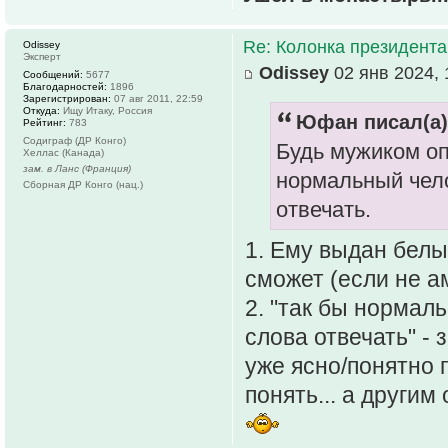
Re: Колонка президента
Odissey
Эксперт
Odissey
02 янв 2024, 
Сообщений:
5677
Благодарностей:
1896
Зарегистрирован:
07 авг 2011, 22:59
Откуда:
Ищу Итаку, Россия
Юфан писал(а)
Рейтинг:
783
Содиграф (ДР Конго)
Будь мужиком оп
Хеллас (Канада)
зам. в Ланс (Франция)
нормальный чело
Сборная ДР Конго (нац.)
отвечать.
1. Ему выдан белы
сможет (если не а
2. "так бы нормал
слова отвечать" -
уже ясно/понятно 
понять... а другим