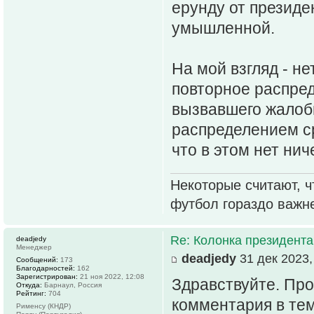
ерунду от президе
умышленной.
На мой взгляд - н
повторное распред
вызвавшего жалоб
распределением ср
что в этом нет нич
Некоторые считают, ч
футбол гораздо важн
Re: Колонка президента
deadjedy
Менеджер
deadjedy
31 дек 2023,
Сообщений:
173
Благодарностей:
162
Зарегистрирован:
21 ноя 2022, 12:08
Здравствуйте. Про
Откуда:
Барнаул, Россия
Рейтинг:
704
комментария в тем
Рименсу (КНДР)