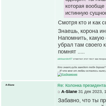
которая вообще 
истинную сущно
Смотря кто и как 
Знаешь, корона ин
Напомнить, какую 
убрал там своего 
помнят .....
aleksander07
отметил этот пост как понр
Кто знает,куда заведет тебя дорога? 
...И что мне от любви осталось ныне,
Re: Колонка президента
A-Slane
A-Slane
31 дек 2023, 
Забавно, что ты п