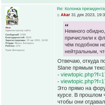
Re: Колонка президента
Akar
31 дек 2023, 19:
Akar
Немного обидно, 
Администратор сайта
Сообщений:
3799
причислили к фл
Благодарностей:
2816
Зарегистрирован:
20 авг 2001, 19:00
Откуда:
Минск, Беларусь
чём подобном не
Рейтинг:
470
нейтральным, чт
Горки (Беларусь)
Отвечаю, откуда по
Slane прямым текс
-
viewtopic.php?f
-
viewtopic.php?f
Это прямо на форум
курсе. В прошлом
чтобы они отдавал