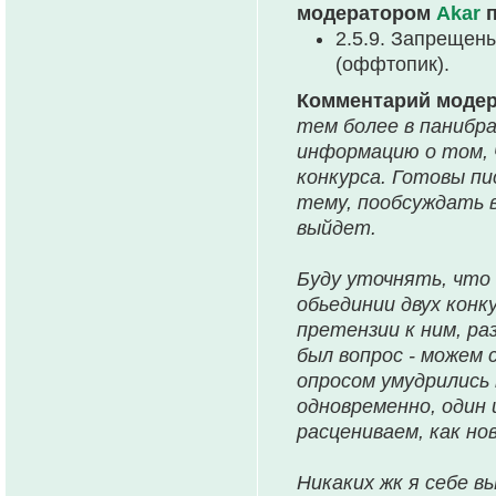
модератором
Akar
п
2.5.9. Запрещен
(оффтопик).
Комментарий моде
тем более в панибра
информацию о том, 
конкурса. Готовы п
тему, пообсуждать в
выйдет.
Буду уточнять, что 
обьединии двух конк
претензии к ним, ра
был вопрос - можем 
опросом умудрились 
одновременно, один 
расцениваем, как но
Никаких жк я себе в