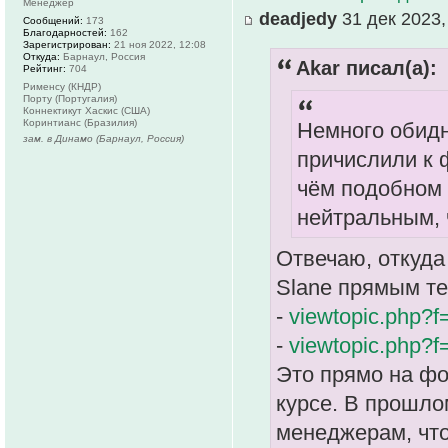
Менеджер
deadjedy
31 дек 2023,
Сообщений:
173
Благодарностей:
162
Зарегистрирован:
21 ноя 2022, 12:08
Откуда:
Барнаул, Россия
Akar писал(а):
Рейтинг:
704
Рименсу (КНДР)
Порту (Португалия)
Коннектикут Хаскис (США)
Коринтианс (Бразилия)
Немного обидно
зам. в Динамо (Барнаул, Россия)
причислили к 
чём подобном 
нейтральным, 
Отвечаю, откуда 
Slane прямым те
-
viewtopic.php
-
viewtopic.php
Это прямо на фор
курсе. В прошл
менеджерам, что