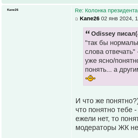
Re: Колонка президента
Kane26
Kane26
02 янв 2024, 1
Odissey писал(
"так бы нормаль
слова отвечать"
уже ясно/понятно
понять... а друг
И что же понятно?
что понятно тебе 
ежели нет, то поня
модераторы ЖК не