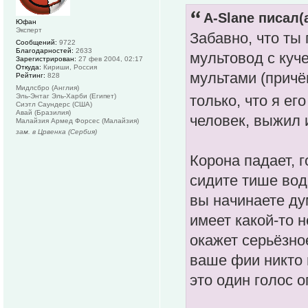
A-Slane писал(а
Юфан
Эксперт
Забавно, что ты
Сообщений:
9722
Благодарностей:
2633
мультовод с куч
Зарегистрирован:
27 фев 2004, 02:17
Откуда:
Кириши, Россия
мультами (причё
Рейтинг:
828
Мидлсбро (Англия)
Эль-Энтаг Эль-Харби (Египет)
только, что я ег
Сиэтл Саундерс (США)
Авай (Бразилия)
человек, выжил 
Малайзия Армед Форсес (Малайзия)
зам. в Црвенка (Сербия)
Корона падает, г
сидите тише воды
вы начинаете ду
имеет какой-то 
окажет серьёзно
ваше фии никто 
это один голос 