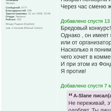
Полковник
Эксперт
Через час сменю ж
Сообщений:
4777
Благодарностей:
358
Зарегистрирован:
31 окт 2008, 23:06
Откуда:
Украина
Рейтинг:
502
Добавлено спустя 13 
Млади Радник (Сербия)
Бредовый конкурс!
зам. в Салаам (Южный Судан)
Однако , он имеет
или от организатор
Насколько я поним
чего хочет в комм
И при этом из Фон
Я против!
Добавлено спустя 7 м
A-Slane писал(а
Не переживай, э
одобрят. Ты лиш