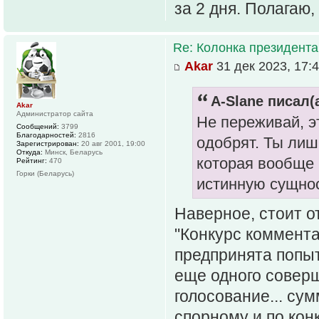
за 2 дня. Полагаю
Re: Колонка президента
Akar
31 дек 2023, 17:
A-Slane писал(а
Akar
Администратор сайта
Не переживай, э
Сообщений:
3799
Благодарностей:
2816
одобрят. Ты лиш
Зарегистрирован:
20 авг 2001, 19:00
Откуда:
Минск, Беларусь
которая вообще 
Рейтинг:
470
Горки (Беларусь)
истинную сущно
Наверное, стоит о
"Конкурс коммента
предпринята попыт
еще одного соверш
голосование... су
спорному и по кон