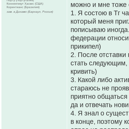
Порту (Португалия)
можно и мне тоже 
Коннектикут Хаскис (США)
Коринтианс (Бразилия)
1. Я состою в Тг ч
зам. в Динамо (Барнаул, Россия)
который меня при
пописываю иногда.
федерации относи
прикипел)
2. После отставки
стать следующим, 
кривить)
3. Какой либо акт
стараюсь не прояв
приятно общаться 
да и отвечать нов
4. Я знал о сущес
в конце, поэтому к