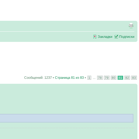
Закладки
Подписки
Сообщений: 1237 •
Страница
81
из
83
•
...
1
78
79
80
81
82
83