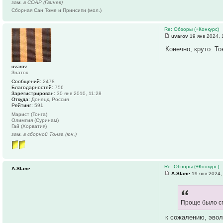
зам. в СОАР (Гвинея)
Сборная Сан Томе и Принсипи (мол.)
Re: Обзоры (+Конкурс)
uvarov
19 янв 2024, 
Конечно, круто. То
uvarov
Знаток
Сообщений:
2478
Благодарностей:
756
Зарегистрирован:
30 янв 2010, 11:28
Откуда:
Донецк, Россия
Рейтинг:
591
Марист (Тонга)
Олимпия (Суринам)
Гай (Хорватия)
зам. в сборной Тонга (юн.)
Re: Обзоры (+Конкурс)
A-Slane
A-Slane
19 янв 2024,
Проще было спр
к сожалению, эвол