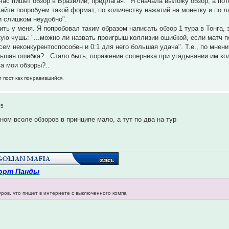
йчас пишет обзор в Бразилии, предлагая: "Я сначала выложу обзор, а по
вайте попробуем такой формат, по количеству нажатий на монетку и по 
и слишком неудобно".
ть у меня. Я попробовал таким образом написать обзор 1 тура в Тонга, з
кую чушь: "...можно ли назвать проигрыш коллизии ошибкой, если матч п
сем неконкурентоспособен и 0:1 для него большая удача". Т.е., по мнен
льшая ошибка?.. Стало быть, поражение соперника при угадывании им ко
за мои обзоры?..
т пост как понравившийся.
55
ном всоле обзоров в принципе мало, а тут по два на тур
орт Панды
уров, что пишет в интернете с выключенного компа