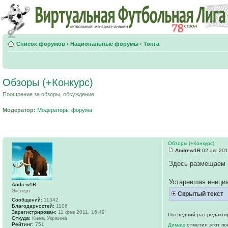
Список форумов
‹
Национальные форумы
‹
Тонга
Обзоры (+Конкурс)
Поощрение за обзоры, обсуждение
Модератор:
Модераторы форума
Обзоры (+Конкурс)
Andrew1R
02 авг 201
Здесь размещаем 
Устаревшая инициа
Andrew1R
Эксперт
Скрытый текст
Сообщений:
11342
Благодарностей:
1106
Зарегистрирован:
11 фев 2011, 16:49
Последний раз редактир
Откуда:
Киев, Украина
Рейтинг:
751
Димаш
отметил этот по