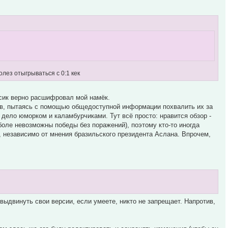
лез отыгрываться с 0:1 кек
сик верно расшифровал мой намёк.
цев, пытаясь с помощью общедоступной информации похвалить их за
дело юморком и каламбурчиками. Тут всё просто: нравится обзор -
тболе невозможны победы без поражений), поэтому кто-то иногда
о, независимо от мнения бразильского президента Аслана. Впрочем,
 выдвинуть свои версии, если умеете, никто не запрещает. Напротив,