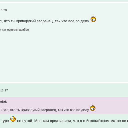
13:20
л, что ты криворукий засранец, так что все по делу
т как понравившийся.
 13:27
л(а):
исал, что ты криворукий засранец, так что все по делу
м туре
не путай. Мне там предъявили, что я в безнадёжном матче не 