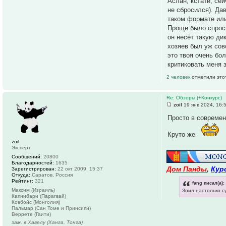
Аслан, кстати, се
не сбросился). Да
таком формате ил
Проще было спроси
он несёт такую ди
хозяев был уж сов
это твоя очень бо
критиковать меня 
2 человек
отметили это
Re: Обзоры (+Конкурс)
zoil
19 янв 2024, 16:
Просто в современ
Круто же
zoil
Эксперт
Сообщений:
20800
Благодарностей:
1635
Дом Панды
,
Кур
Зарегистрирован:
22 окт 2009, 15:37
Откуда:
Саратов, Россия
Рейтинг:
321
fang писал(а):
Максим (Израиль)
Зоил настолько с
Капиибари (Парагвай)
Ковбойс (Монголия)
Пальмар (Сан Томе и Принсипи)
Веррете (Гаити)
зам. в Хавелу (Ханга, Тонга)