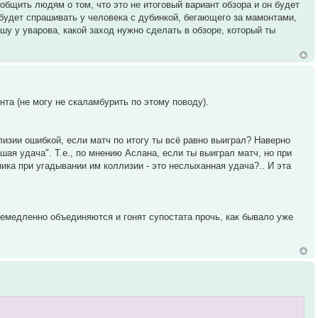
бщить людям о том, что это не итоговый вариант обзора и он будет
 будет спрашивать у человека с дубинкой, бегающего за мамонтами,
шу у уварова, какой заход нужно сделать в обзоре, который ты
нта (не могу не скаламбурить по этому поводу).
лизии ошибкой, если матч по итогу ты всё равно выиграл? Наверно
шая удача". Т.е., по мнению Аслана, если ты выиграл матч, но при
ика при угадывании им коллизии - это неслыханная удача?.. И эта
емедленно объединяются и гонят супостата прочь, как бывало уже