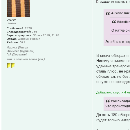
uvarov
19 янв 2024, 
A-Slane пис
uvarov
Edosik 
Знаток
Сообщений:
2478
О матче он
Благодарностей:
756
Зарегистрирован:
30 янв 2010, 11:28
Откуда:
Донецк, Россия
Это было в пе
Рейтинг:
591
Марист (Тонга)
Олимпия (Суринам)
Гай (Хорватия)
В своих обзорах я
зам. в сборной Тонга (юн.)
Никому я ничего н
удачные тренерски
ставь плюс, не нр
обижается, не без
он уже не президе
Добавлено спустя 4 м
zoil писал(а
Что происходи
Да хоть 180 обзор
будет только инте