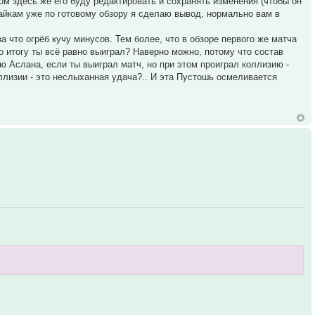
том здесь же его буду редактировать и сохранять изменения (чтобы он
лайкам уже по готовому обзору я сделаю вывод, нормально вам в
а что огрёб кучу минусов. Тем более, что в обзоре первого же матча
о итогу ты всё равно выиграл? Наверно можно, потому что состав
ию Аслана, если ты выиграл матч, но при этом проиграл коллизию -
ллизии - это неслыханная удача?.. И эта Пустошь осмеливается