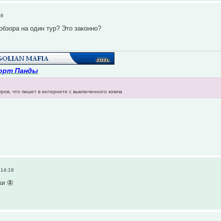
08
обзора на один тур? Это законно?
орт Панды
уров, что пишет в интернете с выключенного компа
 14:19
ки 🦋