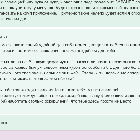
 с эволюцией иду рука от руку, и эволюция подсказала мне ЗАРАНЕЕ соо
ы не получить кучу минусов. Будет странно, если современный человек
становить на комп приложение. Примерно также нелепо будет если я спро
в течении дня
18:25
з моего поста самый удобный для себя момент, когда я отвлёкся на мамо
у второй части моего заявления, весьма неудобной для тебя:
же матча он несёт такую дикую чушь: "...можно ли назвать проигрыш кол
 состав хозяев был уж совсем неконкурентоспособен и 0:1 для него боль
лизию - это твоя очень большая ошибка?.. Стало быть, поражение соперн
тся критиковать меня за мои обзоры?..
ь тебе только один: вали из Тонга, пока тебе тут не наваляли!
онфликтуют между собой, но когда оскорбляют нашу федерацию извне, н
 (-а) наболтать столько оскорблений, что тебе здесь просто не место.
 18:38