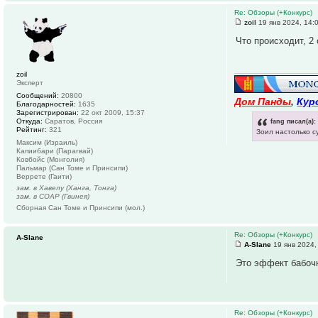
Re: Обзоры (+Конкурс)
zoil
19 янв 2024, 14:
Что происходит, 2 
zoil
Эксперт
Сообщений:
20800
Дом Панды
,
Кур
Благодарностей:
1635
Зарегистрирован:
22 окт 2009, 15:37
fang писал(а):
Откуда:
Саратов, Россия
Рейтинг:
321
Зоил настолько с
Максим (Израиль)
Капиибари (Парагвай)
Ковбойс (Монголия)
Пальмар (Сан Томе и Принсипи)
Веррете (Гаити)
зам. в Хавелу (Ханга, Тонга)
зам. в СОАР (Гвинея)
Сборная Сан Томе и Принсипи (мол.)
Re: Обзоры (+Конкурс)
A-Slane
A-Slane
19 янв 2024,
Это эффект бабоч
Re: Обзоры (+Конкурс)