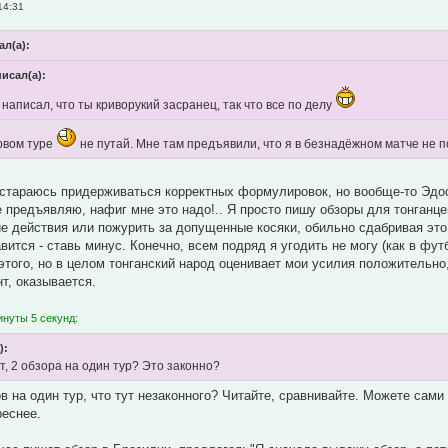
14:31
ал(а):
писал(а):
 написал, что ты криворукий засранец, так что все по делу
рвом туре
не путай. Мне там предъявили, что я в безнадёжном матче не по
 стараюсь придерживаться корректных формулировок, но вообще-то Эдо
е предъявляю, нафиг мне это надо!.. Я просто пишу обзоры для тонган
е действия или пожурить за допущенные косяки, обильно сдабривая это 
авится - ставь минус. Конечно, всем подряд я угодить не могу (как в фу
 этого, но в целом тонганский народ оценивает мои усилия положительн
нт, оказывается.
инуты 5 секунд:
):
т, 2 обзора на один тур? Это законно?
ов на один тур, что тут незаконного? Читайте, сравнивайте. Можете сами
реснее.