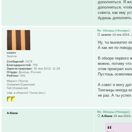
дополняться. Я же
дополняться, чтоб
совета, как ему у
будешь дополнять 
Re: Обзоры (+Конкурс)
uvarov
19 янв 2024, 
Ну, ты выхватил и
А как же по повод
uvarov
Знаток
В обзоре первого 
Сообщений:
2478
можно, потому что
Благодарностей:
756
этом проиграл кол
Зарегистрирован:
30 янв 2010, 11:28
Откуда:
Донецк, Россия
Пустошь осмеливае
Рейтинг:
591
Марист (Тонга)
А совет я могу дат
Олимпия (Суринам)
Гай (Хорватия)
Тонганцы иногда к
зам. в сборной Тонга (юн.)
не раз. А ты успел
Re: Обзоры (+Конкурс)
A-Slane
A-Slane
19 янв 2024,