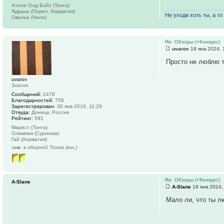
Ателе Олд Бойз (Тонга)
Ядрань (Пореч, Хорватия)
Не уходи хоть ты, а то 
Овалье (Чили)
Re: Обзоры (+Конкурс)
uvarov
19 янв 2024, 
Просто не люблю 
uvarov
Знаток
Сообщений:
2478
Благодарностей:
756
Зарегистрирован:
30 янв 2010, 11:28
Откуда:
Донецк, Россия
Рейтинг:
591
Марист (Тонга)
Олимпия (Суринам)
Гай (Хорватия)
зам. в сборной Тонга (юн.)
Re: Обзоры (+Конкурс)
A-Slane
A-Slane
19 янв 2024,
Мало ли, что ты лю