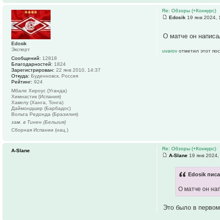
Re: Обзоры (+Конкурс)
Edosik
19 янв 2024, 
О матче он написа
Edosik
Эксперт
uvarov
отметил этот пос
Сообщений:
12818
Благодарностей:
1824
Зарегистрирован:
22 янв 2010, 14:37
Откуда:
Буденновск, Россия
Рейтинг:
924
Мбале Хироус (Уганда)
Химнастик (Испания)
Хавелу (Ханга, Тонга)
Даймондшир (Барбадос)
Вольта Редонда (Бразилия)
зам. в Тинен (Бельгия)
Сборная Испании (нац.)
Re: Обзоры (+Конкурс)
A-Slane
A-Slane
19 янв 2024,
Edosik писа
О матче он нап
Это было в перво