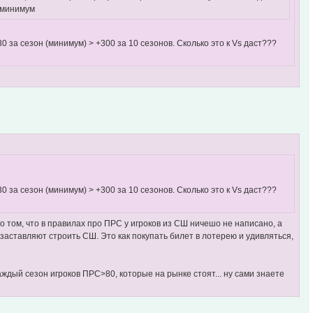
к минимум
 за сезон (минимум) > +300 за 10 сезонов. Сколько это к Vs даст???
 за сезон (минимум) > +300 за 10 сезонов. Сколько это к Vs даст???
 о том, что в правилах про ПРС у игроков из СШ ничешо не написано, а
а заставляют строить СШ. Это как покупать билет в лотерею и удивляться,
ждый сезон игроков ПРС>80, которые на рынке стоят... ну сами знаете