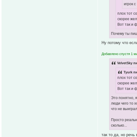
игрок с
плох тот со
скорее жел
Вот так и 
Почему ты пише
Ну потому что есл
Добавлено спустя 1 ми
VelvetSky п
Tyurk п
плох тот со
скорее жел
Вот так и 
Это понятно, я
люди чего то х
что не выиграл
Просто реальн
сколько...
так то да, но речь