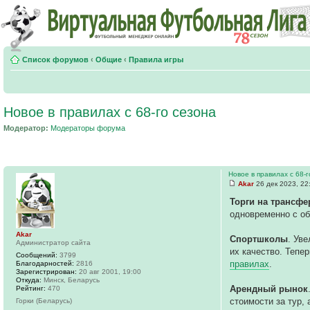
Список форумов
‹
Общие
‹
Правила игры
Новое в правилах с 68-го сезона
Модератор:
Модераторы форума
Новое в правилах с 68-
Akar
26 дек 2023, 22
Торги на трансф
одновременно с обм
Akar
Спортшколы
. Ув
Администратор сайта
их качество. Тепе
Сообщений:
3799
правилах
.
Благодарностей:
2816
Зарегистрирован:
20 авг 2001, 19:00
Откуда:
Минск, Беларусь
Арендный рынок
Рейтинг:
470
стоимости за тур, 
Горки (Беларусь)