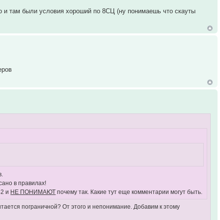
 и там были условия хороший по 8СЦ (ну понимаешь что скауты
еров
в.
сано в правилах!
42 и
НЕ ПОНИМАЮТ
почему так. Какие тут еще комментарии могут быть.
итается пограничной? От этого и непонимание. Добавим к этому