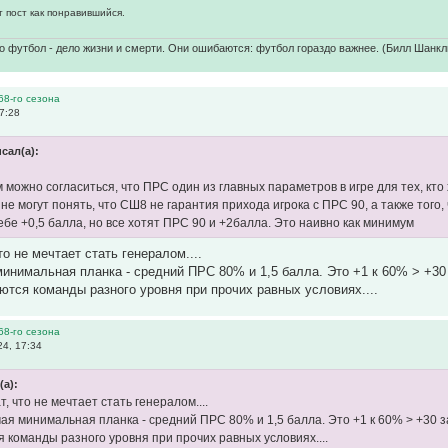
т пост как понравившийся.
о футбол - дело жизни и смерти. Они ошибаются: футбол гораздо важнее. (Билл Шанкл
68-го сезона
7:28
исал(а):
м можно согласиться, что ПРС один из главных параметров в игре для тех, кт
не могут понять, что СШ8 не гарантия прихода игрока с ПРС 90, а также того,
ебе +0,5 балла, но все хотят ПРС 90 и +2балла. Это наивно как минимум
то не мечтает стать генералом....
инимальная планка - средний ПРС 80% и 1,5 балла. Это +1 к 60% > +30 з
ются команды разного уровня при прочих равных условиях....
68-го сезона
4, 17:34
(а):
т, что не мечтает стать генералом....
я минимальная планка - средний ПРС 80% и 1,5 балла. Это +1 к 60% > +30 за 
 команды разного уровня при прочих равных условиях....