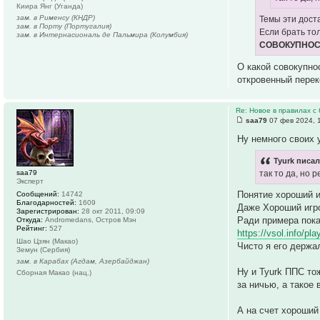
Киира Янг (Уганда)
зам. в Рименсу (КНДР)
Темы эти дост
зам. в Порту (Португалия)
Если брать то
зам. в Интернасиональ де Пальмира (Колумбия)
СОВОКУПНО
О какой совокупно
откровенный перек
Re: Новое в правилах с 
saa79
07 фев 2024, 
Ну немного своих
Tyurk писал
saa79
так то да, но 
Эксперт
Понятие хороший и
Сообщений:
14742
Благодарностей:
1609
Даже Хороший игро
Зарегистрирован:
28 окт 2011, 09:09
Ради примера пока
Откуда:
Andromedans, Остров Мэн
Рейтинг:
527
https://vsol.info/p
Шао Цзян (Макао)
Чисто я его держа
Земун (Сербия)
зам. в Карабах (Агдам, Азербайджан)
Ну и Tyurk ППС то
Сборная Макао (нац.)
за ничью, а такое 
А на счет хороший