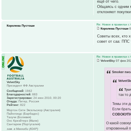
ещё от чего.
Общаясь с одним м
отклоняют покупки 
Re: Новое в правилах с 
Королева Пустоши
Королева Пустоши
0
Советы всех, кто 
совет от саа: ППС
Re: Новое в правилах с 
VelvetSky
07 фев 202
Smoker писа
VelvetS
VelvetSky
Президент ФФ Австралии
Tyur
Сообщений:
1942
Благодарностей:
683
так то 
Зарегистрирован:
24 июн 2010, 00:20
Откуда:
Питер, Россия
Темы эти д
Рейтинг:
822
Если брать
Мортон Сити Эксельсиор (Австралия)
Пайнлэндс (Барбадос)
СОВОКУП
Тахучи (Боливия)
Онс Криэйтерз (Мали)
О какой совок
Сантарем (Португалия)
откровенный п
зам. в Маккаби (ЮАР)