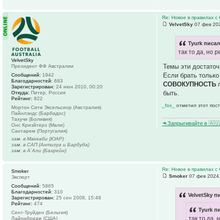
Re: Новое в правилах с 
VelvetSky
07 фев 202
Tyurk писал
так то да, но 
VelvetSky
Темы эти достаточ
Президент ФФ Австралии
Если брать только
Сообщений:
1942
Благодарностей:
683
СОВОКУПНОСТЬ
п
Зарегистрирован:
24 июн 2010, 00:20
быть.
Откуда:
Питер, Россия
Рейтинг:
822
_fox_
отметил этот пост
Мортон Сити Эксельсиор (Австралия)
Пайнлэндс (Барбадос)
Тахучи (Боливия)
🦘Запрыгивайте в 🇦
Онс Криэйтерз (Мали)
Сантарем (Португалия)
зам. в Маккаби (ЮАР)
зам. в САП (Антигуа и Барбуда)
зам. в А`Али (Бахрейн)
Re: Новое в правилах с 
Smoker
Smoker
07 фев 2024,
Эксперт
Сообщений:
5865
Благодарностей:
310
VelvetSky п
Зарегистрирован:
25 сен 2008, 15:48
Рейтинг:
474
Tyurk п
Сент-Труйден (Бельгия)
так то да,
Лайонбридж (США)