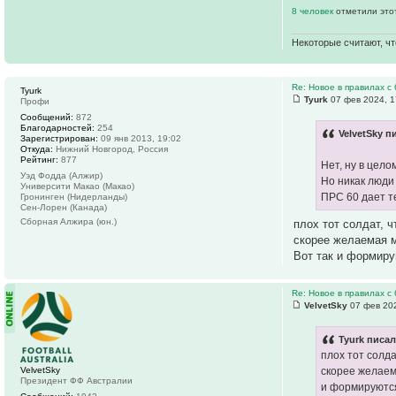
8 человек
отметили это
Некоторые считают, чт
Re: Новое в правилах с 
Tyurk
Tyurk
07 фев 2024, 1
Профи
Сообщений:
872
Благодарностей:
254
VelvetSky п
Зарегистрирован:
09 янв 2013, 19:02
Откуда:
Нижний Новгород, Россия
Рейтинг:
877
Нет, ну в цело
Уэд Фодда (Алжир)
Но никак люди 
Университи Макао (Макао)
ПРС 60 дает т
Гронинген (Нидерланды)
Сен-Лорен (Канада)
Сборная Алжира (юн.)
плох тот солдат, ч
скорее желаемая м
Вот так и формиру
Re: Новое в правилах с 
VelvetSky
07 фев 202
Tyurk писал
плох тот солда
VelvetSky
скорее желаема
Президент ФФ Австралии
и формируются