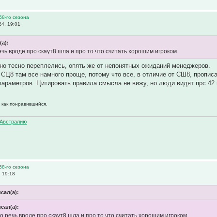
68-го сезона
4, 19:01
(а):
речь вроде про скаут8 шла и про то что считать хорошим игроком
но тесно переплелись, опять же от непонятных ожиданий менеджеров.
 СЦ8 там все намного проще, потому что все, в отличие от СШ8, прописа
араметров. Цитировать правила смысла не вижу, но люди видят прс 42
 как понравившийся.
Австралию
68-го сезона
 19:18
исал(а):
исал(а):
 но речь вроде про скаут8 шла и про то что считать хорошим игроком