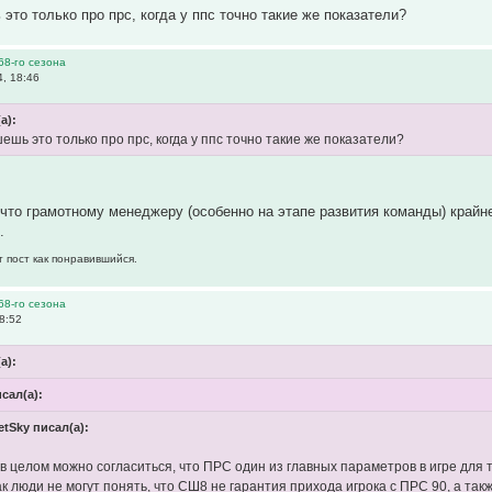
это только про прс, когда у ппс точно такие же показатели?
68-го сезона
, 18:46
а):
шь это только про прс, когда у ппс точно такие же показатели?
что грамотному менеджеру (особенно на этапе развития команды) крайне
.
т пост как понравившийся.
68-го сезона
8:52
а):
исал(а):
etSky писал(а):
 в целом можно согласиться, что ПРС один из главных параметров в игре для 
к люди не могут понять, что СШ8 не гарантия прихода игрока с ПРС 90, а так