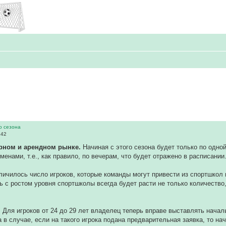
го сезона
:42
ерном и арендном рынке.
Начиная с этого сезона будет только по одно
енами, т.е., как правило, по вечерам, что будет отражено в расписании
еличилось число игроков, которые команды могут привести из спортшкол
рь с ростом уровня спортшколы всегда будет расти не только количество
. Для игроков от 24 до 29 лет владелец теперь вправе выставлять нача
а в случае, если на такого игрока подана предварительная заявка, то н