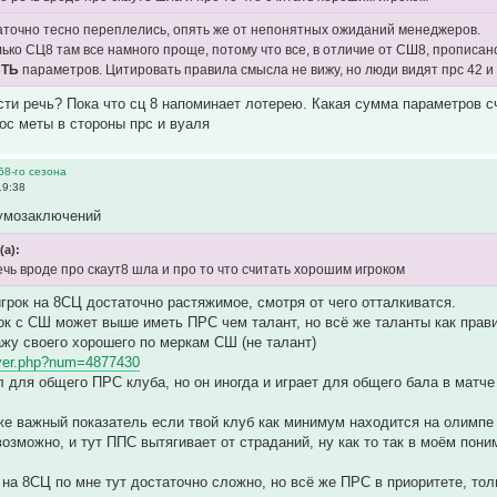
аточно тесно переплелись, опять же от непонятных ожиданий менеджеров.
лько СЦ8 там все намного проще, потому что все, в отличие от СШ8, прописан
СТЬ
параметров. Цитировать правила смысла не вижу, но люди видят прс 42 
сти речь? Пока что сц 8 напоминает лотерею. Какая сумма параметров с
ос меты в стороны прс и вуаля
68-го сезона
19:38
 умозаключений
(а):
речь вроде про скаут8 шла и про то что считать хорошим игроком
грок на 8СЦ достаточно растяжимое, смотря от чего отталкиватся.
к с СШ может выше иметь ПРС чем талант, но всё же таланты как прав
жу своего хорошего по меркам СШ (не талант)
layer.php?num=4877430
л для общего ПРС клуба, но он иногда и играет для общего бала в матче
же важный показатель если твой клуб как минимум находится на олимпе 
возможно, и тут ППС вытягивает от страданий, ну как то так в моём пони
 на 8СЦ по мне тут достаточно сложно, но всё же ПРС в приоритете, тол