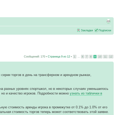
Закладки
Подписки
Сообщений: 170 •
Страница
9
из
12
•
...
1
6
7
8
9
10
11
12
й серии торгов в день на трансферном и арендном рынках,
.
 на разных уровнях спортшкол, но в некоторых случаях уменьшилось
, но и качество игроков. Подробности можно
узнать из таблички в
льную стоимость аренды игрока в промежутке от 0.1% до 1.0% от его
ачальная стоимость торгов теперь может соответствовать этой заявке.