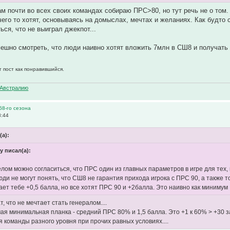
сам почти во всех своих командах собираю ПРС>80, но тут речь не о том.
чего то хотят, основываясь на домыслах, мечтах и желаниях. Как будто 
ься, что не выиграл джекпот...
ешно смотреть, что люди наивно хотят вложить 7млн в СШ8 и получать к
т пост как понравившийся.
Австралию
68-го сезона
8:44
(а):
ky писал(а):
целом можно согласиться, что ПРС один из главных параметров в игре для тех
юди не могут понять, что СШ8 не гарантия прихода игрока с ПРС 90, а также т
ает тебе +0,5 балла, но все хотят ПРС 90 и +2балла. Это наивно как минимум
т, что не мечтает стать генералом....
я минимальная планка - средний ПРС 80% и 1,5 балла. Это +1 к 60% > +30 за 
 команды разного уровня при прочих равных условиях....