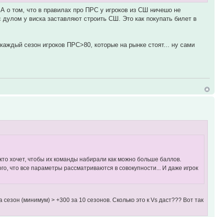
 А о том, что в правилах про ПРС у игроков из СШ ничешо не
с дулом у виска заставляют строить СШ. Это как покупать билет в
аждый сезон игроков ПРС>80, которые на рынке стоят... ну сами
, кто хочет, чтобы их команды набирали как можно больше баллов.
ого, что все параметры рассматриваются в совокупности... И даже игрок
сезон (минимум) > +300 за 10 сезонов. Сколько это к Vs даст??? Вот так