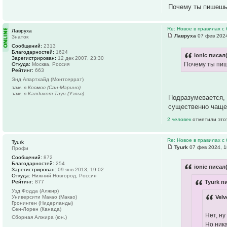
Почему ты пишешь 
Re: Новое в правилах с 
Лавруха
Лавруха
07 фев 2024
Знаток
Сообщений:
2313
Благодарностей:
1624
ionic писал(
Зарегистрирован:
12 дек 2007, 23:30
Почему ты пише
Откуда:
Москва, Россия
Рейтинг:
663
Энд Апартхайд (Монтсеррат)
зам. в Космос (Сан-Марино)
зам. в Калдикот Таун (Уэльс)
Подразумевается, 
существенно чаще
2 человек
отметили это
Re: Новое в правилах с 
Tyurk
Tyurk
07 фев 2024, 1
Профи
Сообщений:
872
Благодарностей:
254
ionic писал(
Зарегистрирован:
09 янв 2013, 19:02
Откуда:
Нижний Новгород, Россия
Рейтинг:
877
Tyurk п
Уэд Фодда (Алжир)
Университи Макао (Макао)
Velv
Гронинген (Нидерланды)
Сен-Лорен (Канада)
Нет, ну
Сборная Алжира (юн.)
Но ника