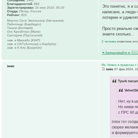
Сообщений:
1942
Благодарностей:
683
Это понятно, я и 
Зарегистрирован:
24 июн 2010, 00:20
написано, а люди 
Откуда:
Питер, Россия
Рейтинг:
822
лотерею и удивлят
Мортон Сити Эксельсиор (Австралия)
Пайнлэндс (Барбадос)
Просто реально см
Тахучи (Боливия)
Онс Криэйтерз (Мали)
знаете сколько...
Сантарем (Португалия)
зам. в Маккаби (ЮАР)
2 человек
отметили это
зам. в САП (Антигуа и Барбуда)
зам. в А`Али (Бахрейн)
🦘Запрыгивайте в 🇦
Re: Новое в правилах с 
ionic
ionic
07 фев 2024, 1
Tyurk писал
VelvetS
Нет, ну в 
Но никак л
с ПРС 60 д
плох тот солда
скорее желаема
и формируются