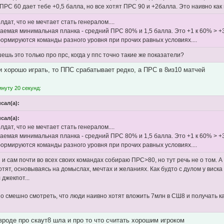
 ПРС 60 дает тебе +0,5 балла, но все хотят ПРС 90 и +2балла. Это наивно ка
лдат, что не мечтает стать генералом....
аемая минимальная планка - средний ПРС 80% и 1,5 балла. Это +1 к 60% > +30
формируются команды разного уровня при прочих равных условиях....
шь это только про прс, когда у ппс точно такие же показатели?
и хорошо играть, то ППС срабатывает редко, а ПРС в 8из10 матчей
нуту 20 секунд:
исал(а):
исал(а):
лдат, что не мечтает стать генералом....
аемая минимальная планка - средний ПРС 80% и 1,5 балла. Это +1 к 60% > +30
формируются команды разного уровня при прочих равных условиях....
 и сам почти во всех своих командах собираю ПРС>80, но тут речь не о том. А
отят, основываясь на домыслах, мечтах и желаниях. Как будто с дулом у виск
 джекпот...
о смешно смотреть, что люди наивно хотят вложить 7млн в СШ8 и получать ка
 вроде про скаут8 шла и про то что считать хорошим игроком