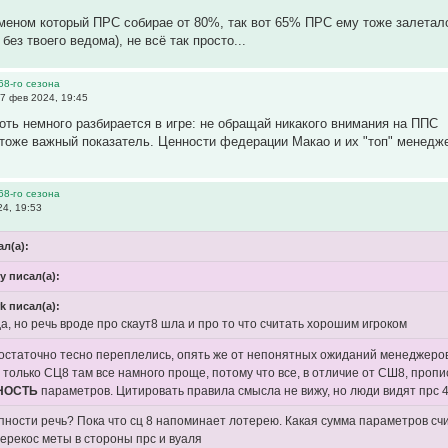
еном который ПРС собирае от 80%, так вот 65% ПРС ему тоже залетало
без твоего ведома), не всё так просто...
68-го сезона
7 фев 2024, 19:45
хоть немного разбирается в игре: не обращай никакого внимания на ППС
 тоже важный показатель. Ценности федерации Макао и их "топ" менедж
68-го сезона
4, 19:53
л(а):
ky писал(а):
k писал(а):
да, но речь вроде про скаут8 шла и про то что считать хорошим игроком
остаточно тесно переплелись, опять же от непонятных ожиданий менеджеро
 только СЦ8 там все намного проще, потому что все, в отличие от СШ8, пропи
НОСТЬ
параметров. Цитировать правила смысла не вижу, но люди видят прс 
упности речь? Пока что сц 8 напоминает лотерею. Какая сумма параметров сч
ерекос меты в стороны прс и вуаля