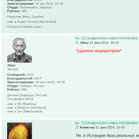
Зарегистрирован:
22 авг 2010, 22:46
Откуда:
Первомайск, Украина
Рейтинг:
583
Раднички (Ниш, Сербия)
зам. в Ашер Селтик (Ирландия)
Сборная Сербии (нац.)
Re: 🇷🇸ФУДБАЛСКИ САВЕЗ РЕПУБЛИКЕ 
JAkar
21 фев 2024, 20:18
*удалено модератором*
JAkar
Эксперт
Сообщений:
4412
Благодарностей:
2317
Зарегистрирован:
20 июн 2016, 14:50
Откуда:
Самара, Россия
Рейтинг:
583
Динамо (Барнаул, Россия)
Аль-Дафра (ОАЭ)
зам. в ХБ (Фареры)
зам. в Лебринг (Австрия)
зам. в Тун (Швейцария)
Re: 🇷🇸ФУДБАЛСКИ САВЕЗ РЕПУБЛИКЕ 
Аллистер
21 фев 2024, 20:45
Не, в Исландии база реальных и