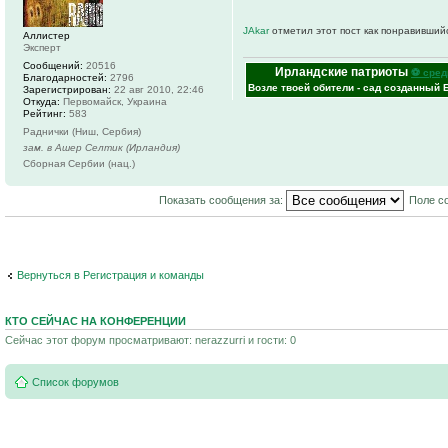
JAkar
отметил этот пост как понравивший
Аллистер
Эксперт
Сообщений:
20516
Ирландские патриоты
⚽ сред
Благодарностей:
2796
Возле твоей обители - сад созданный 
Зарегистрирован:
22 авг 2010, 22:46
Откуда:
Первомайск, Украина
Рейтинг:
583
Раднички (Ниш, Сербия)
зам. в Ашер Селтик (Ирландия)
Сборная Сербии (нац.)
Показать сообщения за:
Поле с
Вернуться в Регистрация и команды
КТО СЕЙЧАС НА КОНФЕРЕНЦИИ
Сейчас этот форум просматривают: nerazzurri и гости: 0
Список форумов