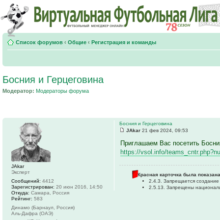
Список форумов
‹
Общие
‹
Регистрация и команды
Босния и Герцеговина
Модератор:
Модераторы форума
Босния и Герцеговина
JAkar
21 фев 2024, 09:53
Приглашаем Вас посетить Босния
https://vsol.info/teams_cntr.php?
JAkar
Эксперт
Красная карточка была показана
Сообщений:
4412
2.4.3. Запрещается создани
Зарегистрирован:
20 июн 2016, 14:50
2.5.13. Запрещены национал
Откуда:
Самара, Россия
Рейтинг:
583
Динамо (Барнаул, Россия)
Аль-Дафра (ОАЭ)