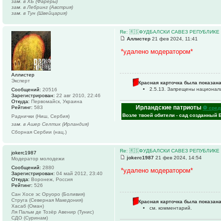
зам. в ХБ (Фареры)
зам. в Лебринг (Австрия)
зам. в Тун (Швейцария)
Re: 🇷🇸ФУДБАЛСКИ САВЕЗ РЕПУБЛИКЕ 
Аллистер
21 фев 2024, 11:41
*удалено модератором*
Аллистер
Эксперт
Красная карточка была показана
2.5.13. Запрещены национал
Сообщений:
20516
Зарегистрирован:
22 авг 2010, 22:46
Откуда:
Первомайск, Украина
Ирландские патриоты
Рейтинг:
583
⚽ сред
Возле твоей обители - сад созданный 
Раднички (Ниш, Сербия)
зам. в Ашер Селтик (Ирландия)
Сборная Сербии (нац.)
Re: 🇷🇸ФУДБАЛСКИ САВЕЗ РЕПУБЛИКЕ 
jokerc1987
jokerc1987
21 фев 2024, 14:54
Модератор молодежи
Сообщений:
2880
*удалено модератором*
Зарегистрирован:
04 май 2012, 23:40
Откуда:
Воронеж, Россия
Рейтинг:
526
Сан Хосе эс Оруоро (Боливия)
Струга (Северная Македония)
Красная карточка была показана
Хасаб (Оман)
см. комментарий.
Ля Пальм де Тозёр Авенир (Тунис)
СДО (Суринам)