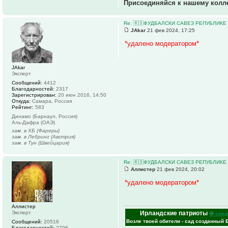
Присоединяйся к нашему колл
Re: 🇷🇸ФУДБАЛСКИ САВЕЗ РЕПУБЛИКЕ 
JAkar
21 фев 2024, 17:25
*удалено модератором*
JAkar
Эксперт
Сообщений:
4412
Благодарностей:
2317
Зарегистрирован:
20 июн 2016, 14:50
Откуда:
Самара, Россия
Рейтинг:
583
Динамо (Барнаул, Россия)
Аль-Дафра (ОАЭ)
зам. в ХБ (Фареры)
зам. в Лебринг (Австрия)
зам. в Тун (Швейцария)
Re: 🇷🇸ФУДБАЛСКИ САВЕЗ РЕПУБЛИКЕ 
Аллистер
21 фев 2024, 20:02
*удалено модератором*
Аллистер
Ирландские патриоты
Эксперт
⚽ сред
Возле твоей обители - сад созданный 
Сообщений:
20516
Благодарностей:
2796