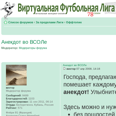
Список форумов
‹
За пределами Лиги
‹
Оффтопик
Анекдот во ВСОЛе
Модератор:
Модераторы форума
Анекдот во ВСОЛе
вихтор
07 апр 2008, 14:16
Господа, предлага
помешает каждому
вихтор
анекдот!
Улыбните
Модератор форума
Сообщений:
9489
Благодарностей:
1103
Зарегистрирован:
11 сен 2011, 06:14
Откуда:
Белореченск, Кубань, Россия
Здесь можно и нуж
Рейтинг:
571
Флёри 91 (Франция)
без пошлостей
Атлантик Старз (Намибия)