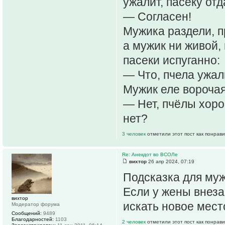
ужалит, пасеку отд
— Согласен!
Мужика раздели, п
а мужик ни живой,
пасеки испуганно:
— Что, пчела ужа
Мужик еле ворочая
— Нет, пчёлы хоро
нет?
3 человек
отметили этот пост как понрав
Re: Анекдот во ВСОЛе
вихтор
26 апр 2024, 07:19
Подсказка для муж
Если у жены внеза
вихтор
искать новое мест
Модератор форума
Сообщений:
9489
Благодарностей:
1103
2 человек
отметили этот пост как понрав