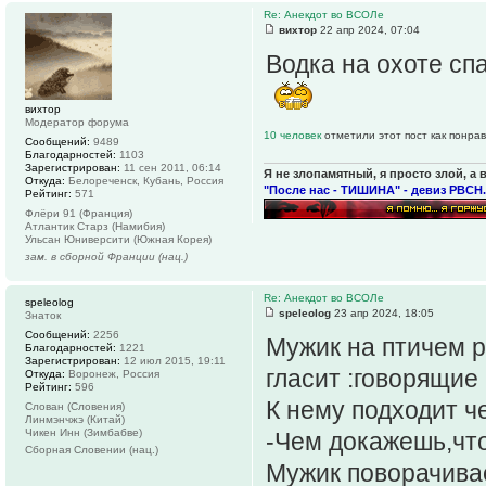
Re: Анекдот во ВСОЛе
вихтор
22 апр 2024, 07:04
Водка на охоте сп
вихтор
Модератор форума
10 человек
отметили этот пост как понра
Сообщений:
9489
Благодарностей:
1103
Зарегистрирован:
11 сен 2011, 06:14
Я не злопамятный, я просто злой, а 
Откуда:
Белореченск, Кубань, Россия
"После нас - ТИШИНА" - девиз РВСН.
Рейтинг:
571
Флёри 91 (Франция)
Атлантик Старз (Намибия)
Ульсан Юниверсити (Южная Корея)
зам. в сборной Франции (нац.)
Re: Анекдот во ВСОЛе
speleolog
speleolog
23 апр 2024, 18:05
Знаток
Сообщений:
2256
Мужик на птичем р
Благодарностей:
1221
Зарегистрирован:
12 июл 2015, 19:11
гласит :говорящие
Откуда:
Воронеж, Россия
Рейтинг:
596
К нему подходит ч
Слован (Словения)
Линмэнчжэ (Китай)
Чикен Инн (Зимбабве)
-Чем докажешь,чт
Сборная Словении (нац.)
Мужик поворачивае