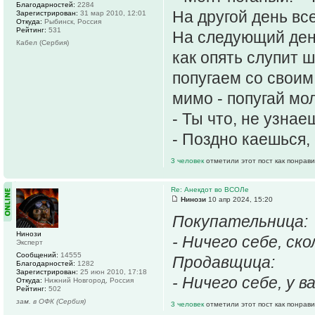
Благодарностей:
2284
Hа другой день вс
Зарегистрирован:
31 мар 2010, 12:01
Откуда:
Рыбинск, Россия
Рейтинг:
531
Hа следующий ден
Кабел (Сербия)
как опять слупит 
попугаем со свои
мимо - попугай мол
- Ты что, не узнае
- Поздно каешься,
3 человек
отметили этот пост как понрав
Re: Анекдот во ВСОЛе
Нинози
10 апр 2024, 15:20
Покупательница:
Нинози
- Ничего себе, ск
Эксперт
Сообщений:
14555
Продавщица:
Благодарностей:
1282
Зарегистрирован:
25 июн 2010, 17:18
- Ничего себе, у в
Откуда:
Нижний Новгород, Россия
Рейтинг:
502
зам. в ОФК (Сербия)
3 человек
отметили этот пост как понрав