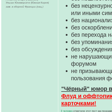
Ульсан Юниверсити (Южная Корея)
без нецензурно
зам. в сборной Франции (нац.)
или иными си
без национали
без оскорблени
без перехода 
без упоминани
без обсуждени
не нарушающие
форумом
не призывающи
пользования 
"Чёрный" юмор в
Флуд и оффтопик 
карточками!
3 человек
отметили этот пост как понрав