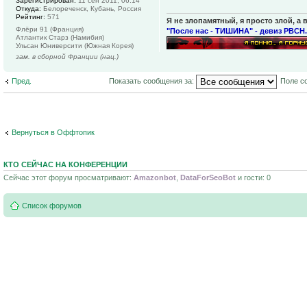
Зарегистрирован:
11 сен 2011, 06:14
Откуда:
Белореченск, Кубань, Россия
Рейтинг:
571
Я не злопамятный, я просто злой, а 
Флёри 91 (Франция)
"После нас - ТИШИНА" - девиз РВСН.
Атлантик Старз (Намибия)
Ульсан Юниверсити (Южная Корея)
зам. в сборной Франции (нац.)
Пред.
Показать сообщения за:
Поле с
Вернуться в Оффтопик
КТО СЕЙЧАС НА КОНФЕРЕНЦИИ
Сейчас этот форум просматривают:
Amazonbot
,
DataForSeoBot
и гости: 0
Список форумов