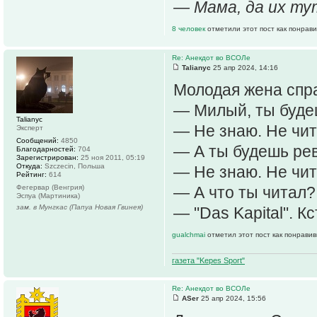
— Мама, да их ту
8 человек
отметили этот пост как понрав
Re: Анекдот во ВСОЛе
Talianyc
25 апр 2024, 14:16
Молодая жена спр
— Милый, ты буде
Talianyc
— Не знаю. Не чит
Эксперт
Сообщений:
4850
— А ты будешь рев
Благодарностей:
704
Зарегистрирован:
25 ноя 2011, 05:19
Откуда:
Szczecin, Польша
— Не знаю. Не чит
Рейтинг:
614
Фегервар (Венгрия)
— А что ты читал?
Эспуа (Мартиника)
зам. в Мунгкас (Папуа Новая Гвинея)
— "Das Kapital". К
gualchmai
отметил этот пост как понрави
газета "Kepes Sport"
Re: Анекдот во ВСОЛе
ASer
25 апр 2024, 15:56