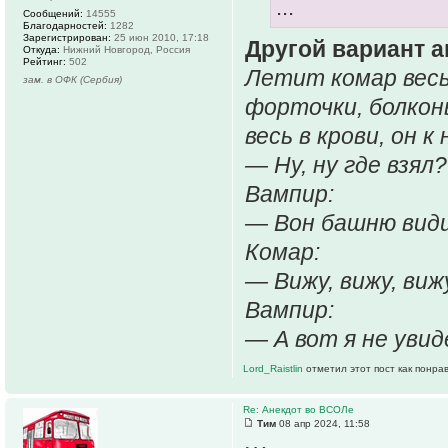
...
Сообщений:
14555
Благодарностей:
1282
Зарегистрирован:
25 июн 2010, 17:18
Другой вариант а
Откуда:
Нижний Новгород, Россия
Рейтинг:
502
Летит комар весь
зам. в ОФК (Сербия)
форточки, болкон
весь в крови, он 
— Ну, ну где взял?
Вампир:
— Вон башню вид
Комар:
— Вижу, вижу, вижу
Вампир:
— А вот я не увид
Lord_Raistlin
отметил этот пост как понра
Re: Анекдот во ВСОЛе
Тим
08 апр 2024, 11:58