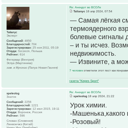
Re: Анекдот во ВСОЛе
Talianyc
16 апр 2024, 07:54
— Самая лёгкая см
термоядерного взр
Talianyc
болевые сигналы д
Эксперт
Сообщений:
4850
– и ты исчез. Воз
Благодарностей:
704
Зарегистрирован:
25 ноя 2011, 05:19
Откуда:
Szczecin, Польша
недвижимость.
Рейтинг:
614
Фегервар (Венгрия)
— Извините, а мож
Эспуа (Мартиника)
зам. в Мунгкас (Папуа Новая Гвинея)
7 человек
отметили этот пост как понрав
газета "Kepes Sport"
Re: Анекдот во ВСОЛе
speleolog
speleolog
18 апр 2024, 21:22
Знаток
Сообщений:
2256
Урок химии.
Благодарностей:
1221
Зарегистрирован:
12 июл 2015, 19:11
-Машенька,какого 
Откуда:
Воронеж, Россия
Рейтинг:
596
-Розовый!
Слован (Словения)
Линмэнчжэ (Китай)
Чикен Инн (Зимбабве)