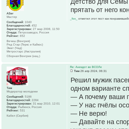
Детство для Семы 
прятать от него ко
ASer
Мастер
_fox_
отметил этот пост как понравивший
Сообщений:
1040
Благодарностей:
452
Зарегистрирован:
27 мар 2008, 11:50
Откуда:
Петрозаводск, Россия
Рейтинг:
652
Вечиш (Венгрия)
Ред Стар (Теркс и Кайкос)
Эмат (Чад)
Метростарс (Австралия)
Сборная Венгрии (нац.)
Re: Анекдот во ВСОЛе
Тим
26 апр 2024, 06:31
Решил мужик пасек
одном варианте сп
Тим
Модератор молодежи
— А почему ваши п
Сообщений:
5186
Благодарностей:
2284
— У нас пчёлы осо
Зарегистрирован:
31 мар 2010, 12:01
Откуда:
Рыбинск, Россия
Рейтинг:
531
— Не верю!
Кабел (Сербия)
— Давайте на спор