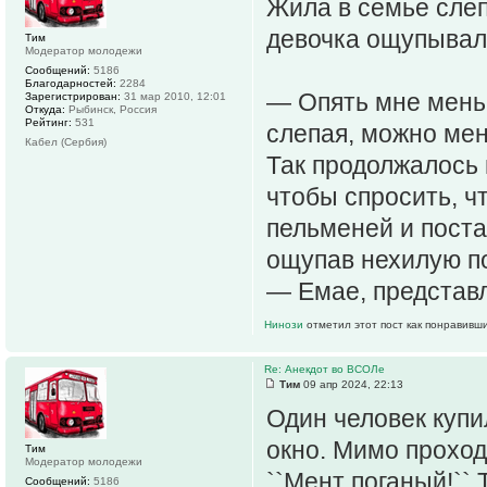
Жила в семье слеп
девочка ощупывал
Тим
Модератор молодежи
Сообщений:
5186
Благодарностей:
2284
— Опять мне меньш
Зарегистрирован:
31 мар 2010, 12:01
Откуда:
Рыбинск, Россия
Рейтинг:
531
слепая, можно ме
Кабел (Сербия)
Так продолжалось 
чтобы спросить, ч
пельменей и постав
ощупав нехилую п
— Емае, представл
Нинози
отметил этот пост как понравивш
Re: Анекдот во ВСОЛе
Тим
09 апр 2024, 22:13
Один человек купи
окно. Мимо проход
Тим
Модератор молодежи
``Мент поганый!``
Сообщений:
5186