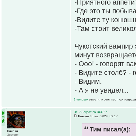
-Приятного аппетит
-Где это ты побыв
-Видите ту конюш
-Там стоит велико
Чукотский вампир 
минут возвращаетс
- Ооо! - говорят в
- Видите столб? - 
- Видим.
- А я не увидел...
2 человек
отметили этот пост как понрав
Re: Анекдот во ВСОЛе
Нинози
08 апр 2024, 09:17
Тим писал(а):
Нинози
Эксперт