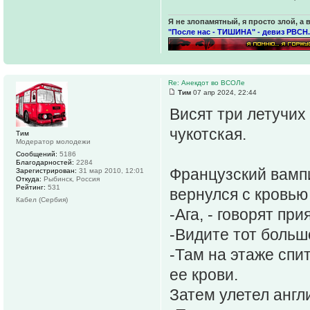
Я не злопамятный, я просто злой, а 
"После нас - ТИШИНА" - девиз РВСН.
Re: Анекдот во ВСОЛе
Тим
07 апр 2024, 22:44
Висят три летучих
чукотская.
Тим
Модератор молодежи
Сообщений:
5186
Благодарностей:
2284
Французский вампи
Зарегистрирован:
31 мар 2010, 12:01
Откуда:
Рыбинск, Россия
Рейтинг:
531
вернулся с кровью 
Кабел (Сербия)
-Ага, - говорят при
-Видите тот боль
-Там на этаже спи
ее крови.
Затем улетел англ