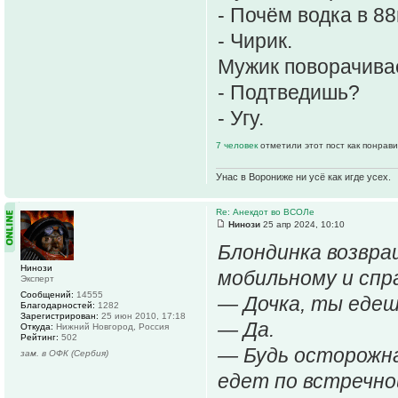
- Почём водка в 8
- Чирик.
Мужик поворачивае
- Подтведишь?
- Угу.
7 человек
отметили этот пост как понрав
Унас в Ворониже ни усё как игде усех.
Re: Анекдот во ВСОЛе
Нинози
25 апр 2024, 10:10
Блондинка возвра
Нинози
мобильному и спр
Эксперт
Сообщений:
14555
— Дочка, ты едеш
Благодарностей:
1282
Зарегистрирован:
25 июн 2010, 17:18
— Да.
Откуда:
Нижний Новгород, Россия
Рейтинг:
502
— Будь осторожна
зам. в ОФК (Сербия)
едет по встречно