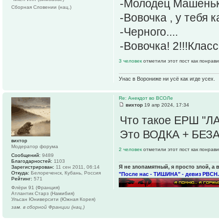
-Молодец Машенька
Сборная Словении (нац.)
-Вовочка , у тебя 
-Черного....
-Вовочка! 2!!!Класс
3 человек
отметили этот пост как понрав
Унас в Ворониже ни усё как игде усех.
Re: Анекдот во ВСОЛе
вихтор
19 апр 2024, 17:34
Что такое ЕРШ "Л
Это ВОДКА + БЕ
вихтор
Модератор форума
2 человек
отметили этот пост как понрав
Сообщений:
9489
Благодарностей:
1103
Я не злопамятный, я просто злой, а 
Зарегистрирован:
11 сен 2011, 06:14
Откуда:
Белореченск, Кубань, Россия
"После нас - ТИШИНА" - девиз РВСН.
Рейтинг:
571
Флёри 91 (Франция)
Атлантик Старз (Намибия)
Ульсан Юниверсити (Южная Корея)
зам. в сборной Франции (нац.)