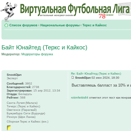
Список форумов
‹
Национальные форумы
‹
Теркс и Кайкос
Байт Юнайтед (Теркс и Кайкос)
Модератор:
Модераторы форума
Re: Байт Юнайтед (Теркс и Кайкос)
SnookDjan
SnookDjan
02 июн 2024, 18:30
Эксперт
Сообщений:
3802
Выставляешь балласт за 10% и 
Благодарностей:
2738
Зарегистрирован:
15 апр 2012, 13:34
Откуда:
Беларусь
Рейтинг:
568
robinfields84
отметил этот пост как понра
Санта Лучия (Мальта)
Тичерс (Теркс и Кайкос)
Оветенсе (Парагвай)
Бужумбура Сити (Бурунди)
Реноун (Шри Ланка)
Сборная Теркс и Кайкос (юн.)