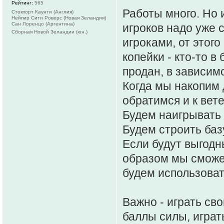
Рейтинг:
565
Работы много. Но 
Стокпорт Каунти (Англия)
Нейпир Сити Роверс (Новая Зеландия)
Сан Лоренцо (Аргентина)
игроков надо уже 
Сборная Новой Зеландии (юн.)
игроками, от этого
копейки - кто-то в
продан, в зависимо
Когда мы накопим 
обратимся и к вете
Будем наигрывать
Будем строить баз
Если будут выгод
образом мы сможем
будем использоват
Важно - играть св
баллы силы, играт