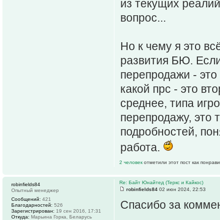
из текущих реалий 
вопрос...
Но к чему я это вс
развития БЮ. Есл
перепродажи - это
какой прс - это вт
среднее, типа игр
перепродажу, это т
подробностей, пон
работа.
2 человек
отметили этот пост как понрав
Re: Байт Юнайтед (Теркс и Кайкос)
robinfields84
robinfields84
02 июн 2024, 22:53
Опытный менеджер
Сообщений:
421
Спасибо за комме
Благодарностей:
526
Зарегистрирован:
19 сен 2016, 17:31
Откуда:
Марьина Горка, Беларусь