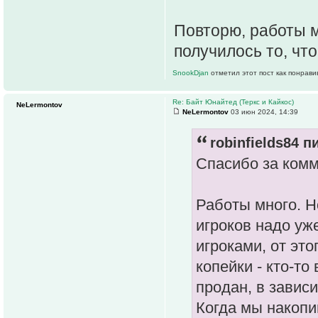
Повторю, работы м
получилось то, что
SnookDjan
отметил этот пост как понрави
Re: Байт Юнайтед (Теркс и Кайкос)
NeLermontov
NeLermontov
03 июн 2024, 14:39
robinfields84 п
Спасибо за комм
Работы много. Н
игроков надо уж
игроками, от это
копейки - кто-то
продан, в зависи
Когда мы накопи