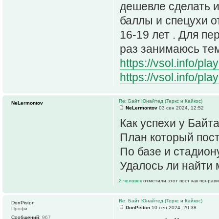
дешевле сделать и
баллы и спецухи о
16-19 лет . Для п
раз занимаюсь те
https://vsol.info/pl
https://vsol.info/pl
Re: Байт Юнайтед (Теркс и Кайкос)
NeLermontov
NeLermontov
03 сен 2024, 12:52
Как успехи у Байта
План который пост
По базе и стадион
Удалось ли найти 
2 человек
отметили этот пост как понрав
Re: Байт Юнайтед (Теркс и Кайкос)
DonPiston
DonPiston
10 сен 2024, 20:38
Профи
Сообщений:
967