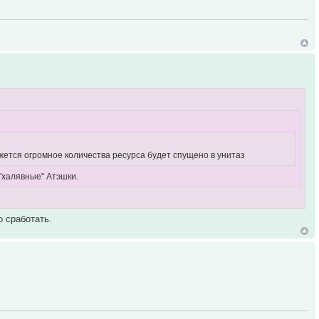
жется огромное количества ресурса будет спущено в унитаз
"халявные" Атэшки.
о сработать.