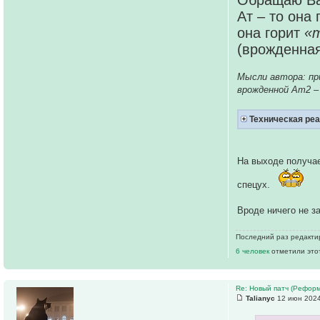
Обращаю Ва
Ат – то она
она горит
«
(врожденная
Мысли автора: пр
врожденной Ат2 –
Техническая ре
На выходе получае
спецух.
Вроде ничего не з
Последний раз редактир
6 человек
отметили это
Re: Новый патч (Реформ
Talianyc
12 июн 2024