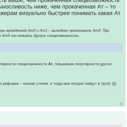
ть выше, чем прокаченная спецвозможность
носливость ниже, чем прокаченная Ат – то
жерам визуально быстрее понимать какая Ат
при врожденной Ат0 и Ат1 – выгоднее прокачивать Ат4. При
о Ат4 или вкачать другую спецвозможность.
пулярности спецвозможности
Ат
, повышение популярности других
 реформа – полная утопия, и тогда мои полдня пойдут в трубу ))))