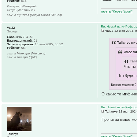
Рейтинг:
614
Фегервар (Венгрия)
Эспуа (Мартиника)
газета "Kepes Sport"
зам. в Мунгкас (Папуа Новая Гвинея)
Re: Новый патч (Реформ
Val22
Val22
12 июн 2024, 0
Эксперт
Сообщений:
4159
Благодарностей:
61
Talianyc пи
Зарегистрирован:
18 ноя 2005, 08:52
Рейтинг:
560
Val22 пи
зам. в Монкаро (Мексика)
зам. в Анегри (ЦАР)
Tali
Что ты
Что будет 
Какая халява?
О каких то мифиче
Re: Новый патч (Реформ
Talianyc
12 июн 2024
Прочитай выше мо
Talianyc
газета "Kepes Sport"