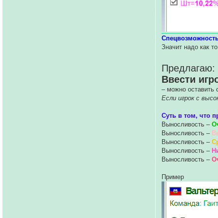
Спецвозможност
Значит надо как т
Предлагаю:
Ввести игр
– можно оставить 
Если игрок с высо
Суть в том, что 
Выносливость –
О
Выносливость –
В
Выносливость –
С
Выносливость –
Н
Выносливость –
О
Пример