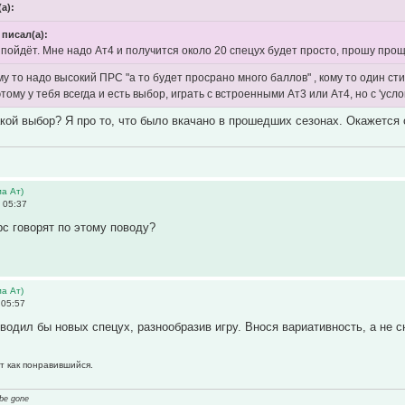
(а):
 писал(а):
е пойдёт. Мне надо Ат4 и получится около 20 спецух будет просто, прошу про
у то надо высокий ПРС "а то будет просрано много баллов" , кому то один сти
этому у тебя всегда и есть выбор, играть с встроенными Ат3 или Ат4, но с 'ус
кой выбор? Я про то, что было вкачано в прошедших сезонах. Окажется 
а Ат)
 05:37
рс говорят по этому поводу?
а Ат)
 05:57
вводил бы новых спецух, разнообразив игру. Внося вариативность, а не с
т как понравившийся.
 be gone