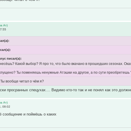
а Ат)
7:55
сал(а):
сал(а):
anyc писал(а):
 несёшь? Какой выбор? Я про то, что было вкачано в прошедших сезонах. Ока
спущено? Ты поменяешь ненужные Атэшки на другое, а по сути преобретешь 
 Ты вообще читал о чём я?
ски просранных спецухах.... Видимо кто-то так и не понял как это должн
а Ат)
, 08:02
ё сообщение и поймёшь о каких