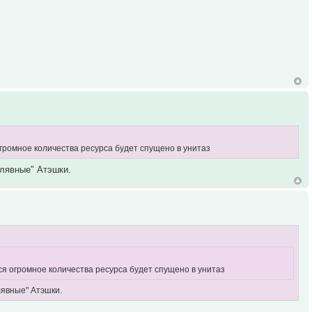
громное количества ресурса будет спущено в унитаз
алявные" Атэшки.
ся огромное количества ресурса будет спущено в унитаз
лявные" Атэшки.