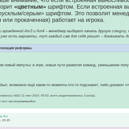
ше внимание, что если встроенная выносливос
 горит
«цветным»
шрифтом. Если встроенная вы
тусклым/серым»
шрифтом. Это позволит менед
 или прокаченная) работает на игрока.
и врожденной Ат3 и Ат4 – менеджер выберет качать другую спецуху, 
 уже есть варианты, тут каждый сам для себя решит – докачивать д
ализация реформы
м новый импульс в игре, новые пути развития команд, уменьшение по
абыл, возможно ещё какие-то моменты кто-то подскажет, либо докажет что
овалось Val22 11 июн 2024, 05:03, всего редактировалось 3 раз(а).
т пост как понравившийся.
а Ат)
, 05:35