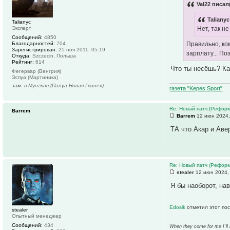
Val22 писал
Talianyc
Talianyc
Эксперт
Нет, так н
Сообщений:
4850
Благодарностей:
704
Правильно, ком
Зарегистрирован:
25 ноя 2011, 05:19
зарплату... По
Откуда:
Szczecin, Польша
Рейтинг:
614
Что ты несёшь? Ка
Фегервар (Венгрия)
Эспуа (Мартиника)
зам. в Мунгкас (Папуа Новая Гвинея)
газета "Kepes Sport"
Re: Новый патч (Реформ
Barrem
Barrem
12 июн 2024,
ТА что Акар и Аве
Re: Новый патч (Реформ
stealer
12 июн 2024,
Я бы наоборот, на
Edosik
отметил этот пос
stealer
Опытный менеджер
Сообщений:
434
When they come for me I`ll