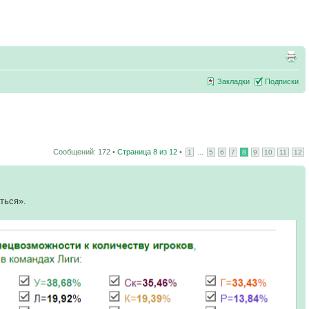
Закладки
Подписки
Сообщений: 172 •
Страница
8
из
12
•
...
1
5
6
7
8
9
10
11
12
ться».