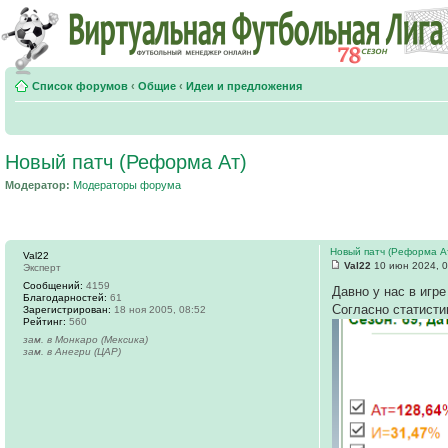
Список форумов
‹
Общие
‹
Идеи и предложения
Новый патч (Реформа Ат)
Модератор:
Модераторы форума
Новый патч (Реформа А
Val22
Val22
10 июн 2024, 0
Эксперт
Сообщений:
4159
Давно у нас в игр
Благодарностей:
61
Согласно статисти
Зарегистрирован:
18 ноя 2005, 08:52
Рейтинг:
560
зам. в Монкаро (Мексика)
зам. в Анегри (ЦАР)