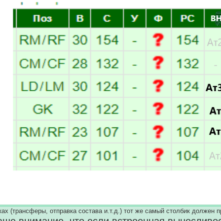
ках (трансферы, отправка состава и.т.д.) тот же самый столбик должен п