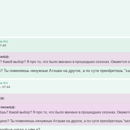
а Ат)
7:40
сал(а):
? Какой выбор? Я про то, что было вкачано в прошедших сезонах. Окажется о
? Ты поменяешь ненужные Атэшки на другое, а по сути преобретешь "х
а Ат)
, 07:44
(а):
 писал(а):
ёшь? Какой выбор? Я про то, что было вкачано в прошедших сезонах. Окажет
щено? Ты поменяешь ненужные Атэшки на другое, а по сути преобретешь "ха
вообще читал о чём я?