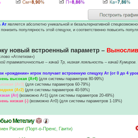
ь Ат
является абсолютно уникальной и безальтернативной спецвозможно
о понизить популярность этой спецухи, и соответственно повысить попул
оку новый встроенный параметр –
Вынослив
слово «Атлетизм»)
кой травматичностью – качай Тр, низкая лояльность – качай Кумиров.
при «рождении» игрок получает встроенную спецуху Ат (от 0 до 4 уро
чень высокая (Ат4)
(для системы параметров 80-99%)
ысокая (Ат3)
(для системы параметров 60-79%)
редняя (Ат2)
(для системы параметров 40-59%)
изкая (Ат)
(возможно Ат1) (для системы параметров 20-49%)
чень низкая (-)
(возможно Ат0) (для системы параметров 1-19%)