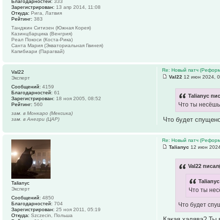
Благодарностей:
333
Зарегистрирован:
13 апр 2014, 11:08
Откуда:
Рига, Латвия
Рейтинг:
383
Танджин Ситизен (Южная Корея)
Казинцбарцика (Венгрия)
Реал Покоси (Коста-Рика)
Санта Мария (Экваториальная Гвинея)
Капибиари (Парагвай)
Re: Новый патч (Реформ
Val22
Val22
12 июн 2024, 0
Эксперт
Сообщений:
4159
Благодарностей:
61
Talianyc пи
Зарегистрирован:
18 ноя 2005, 08:52
Что ты несёшь
Рейтинг:
560
зам. в Монкаро (Мексика)
Что будет спущено
зам. в Анегри (ЦАР)
Re: Новый патч (Реформ
Talianyc
12 июн 2024
Val22 писал
Talianyc
Talianyc
Эксперт
Что ты нес
Сообщений:
4850
Благодарностей:
704
Что будет спу
Зарегистрирован:
25 ноя 2011, 05:19
Откуда:
Szczecin, Польша
Какая халява? Ты 