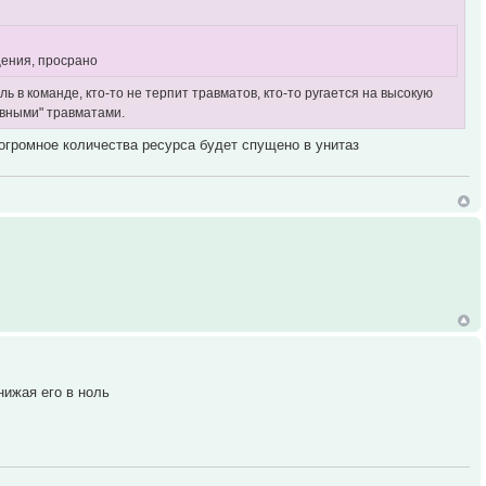
щения, просрано
ль в команде, кто-то не терпит травматов, кто-то ругается на высокую
ловными" травматами.
огромное количества ресурса будет спущено в унитаз
нижая его в ноль