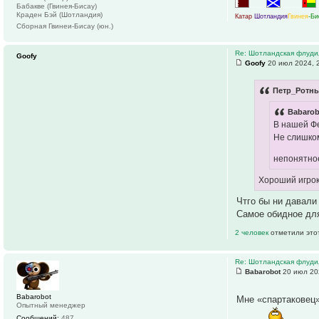
.......
..........
Бабакве (Гвинея-Бисау)
Краден Бэй (Шотландия)
Катар
Шотландия
Гвинея
-Би
Сборная Гвинеи-Бисау (юн.)
Re: Шотландская флуди
Goofy
Goofy
20 июл 2024, 
Петр_Ротны
Babarob
В нашей Фе
Не слишком
непонятн
Хороший игрок 
Чтго бы ни давали
Самое обидное для
2 человек
отметили это
Re: Шотландская флуди
Babarobot
20 июл 20
Babarobot
Мне «спартаковец»
Опытный менеджер
Сообщений:
487