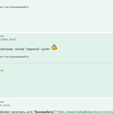
пост как понравившийся.
лка
 2024, 23:47
смотрим, почём "пирожок" купят.
пост как понравившийся.
сау
лка
4, 12:41
форму загрузить для "
Кауденбита
"?
https://www.footballkitarchive.com/co