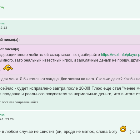
сау
лка
22:13
й писал(а):
ot писал(а):
дерации много любителей «спартака» - вот, забирайте
https://vsol.info/pla
 много, зато реальный известный игрок, и заоблачные деньги не прошу. Друг
ое
для меня. Я бы взял шотландца. Две заявки на него. Сколько дают? Как бы не
 сейчас - будет исправлено завтра после 10-00! Плюс еще стая "менее ме
 продавца и реального покупателя за нормальные деньги, что в итоге с
т пост как понравившийся.
лка
24, 23:26
 в любом случае не свистит (ой, вроде не матюк, слава Богу
) с т