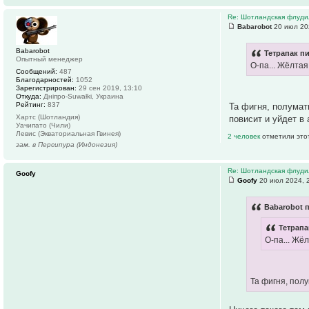
Re: Шотландская флуди
Babarobot
20 июл 20
Babarobot
Тетрапак пи
Опытный менеджер
О-па... Жёлта
Сообщений:
487
Благодарностей:
1052
Зарегистрирован:
29 сен 2019, 13:10
Откуда:
Дніпро-Suwałki, Украина
Рейтинг:
837
Та фигня, полума
Хартс (Шотландия)
повисит и уйдет в
Уачипато (Чили)
Левис (Экваториальная Гвинея)
2 человек
отметили это
зам. в Персипура (Индонезия)
Re: Шотландская флуди
Goofy
Goofy
20 июл 2024, 
Babarobot п
Тетрапа
О-па... Жё
Та фигня, пол