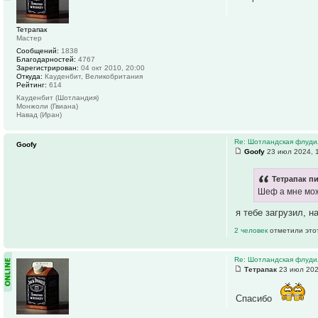
Тетрапак
Мастер
Сообщений:
1838
Благодарностей:
4767
Зарегистрирован:
04 окт 2010, 20:00
Откуда:
Кауденбит, Великобритания
Рейтинг:
614
Кауденбит (Шотландия)
Монжоли (Гвиана)
Навад (Иран)
Re: Шотландская флуди
Goofy
Goofy
23 июл 2024, 
Тетрапак пи
Шеф а мне мож
я тебе загрузил, 
2 человек
отметили это
Re: Шотландская флуди
Тетрапак
23 июл 202
Спасибо