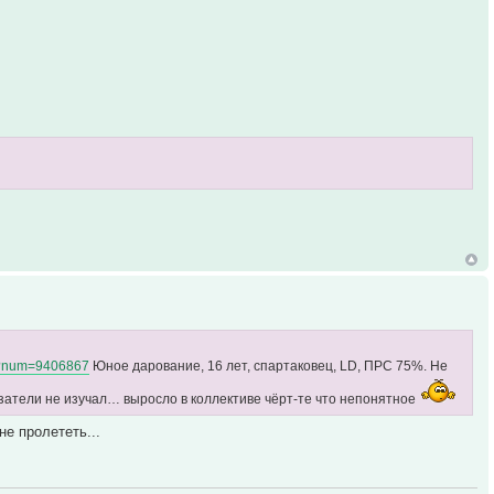
php?num=9406867
Юное дарование, 16 лет, спартаковец, LD, ПРС 75%. Не
азатели не изучал… выросло в коллективе чёрт-те что непонятное
не пролететь...