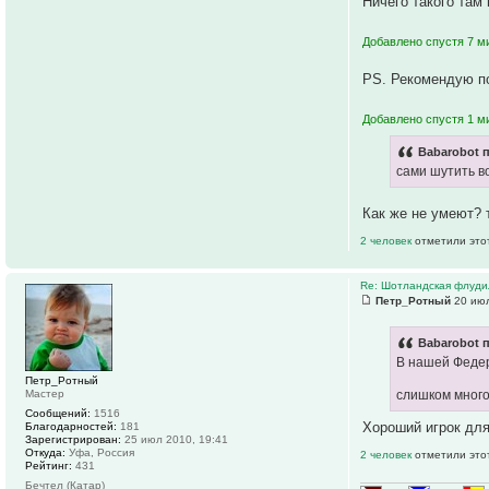
Ничего такого там
Добавлено спустя 7 ми
PS. Рекомендую по
Добавлено спустя 1 м
Babarobot п
сами шутить в
Как же не умеют? 
2 человек
отметили это
Re: Шотландская флуди
Петр_Ротный
20 июл
Babarobot п
В нашей Федер
Петр_Ротный
Мастер
слишком много
Сообщений:
1516
Хороший игрок для
Благодарностей:
181
Зарегистрирован:
25 июл 2010, 19:41
Откуда:
Уфа, Россия
2 человек
отметили это
Рейтинг:
431
Бечтел (Катар)