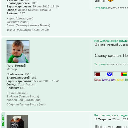
искать
Благодарностей:
1052
Зарегистрирован:
29 сен 2019, 13:10
Тетрапак
отметил этот 
Откуда:
Дніпро-Suwałki, Украина
Рейтинг:
837
Хартс (Шотландия)
Уачипато (Чили)
Левис (Экваториальная Гвинея)
зам. в Персипура (Индонезия)
Re: Шотландская флуди
Петр_Ротный
20 июл
Ставку сделал. По
Тетрапак
отметил этот 
Петр_Ротный
Мастер
Сообщений:
1516
.......
..........
Благодарностей:
181
Катар
Шотландия
Гвинея
-Би
Зарегистрирован:
25 июл 2010, 19:41
Откуда:
Уфа, Россия
Рейтинг:
431
Бечтел (Катар)
Бабакве (Гвинея-Бисау)
Краден Бэй (Шотландия)
Сборная Гвинеи-Бисау (юн.)
Re: Шотландская флуди
Тетрапак
23 июл 202
Шеф а мне можно 