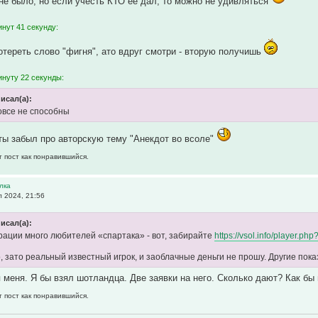
 не было, но если учесть КТО ее дал, то можно не удивляться
нут 41 секунду:
тереть слово "фигня", ато вдруг смотри - вторую получишь
инуту 22 секунды:
исал(а):
овсе не способны
ты забыл про авторскую тему "Анекдот во всоле"
т пост как понравившийся.
лка
 2024, 21:56
исал(а):
ации много любителей «спартака» - вот, забирайте
https://vsol.info/player.
, зато реальный известный игрок, и заоблачные деньги не прошу. Другие пок
 меня. Я бы взял шотландца. Две заявки на него. Сколько дают? Как бы 
т пост как понравившийся.