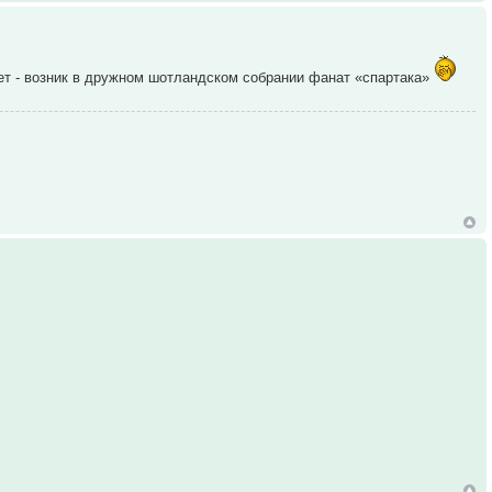
 нет - возник в дружном шотландском собрании фанат «спартака»