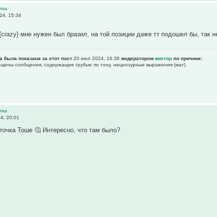
лка
24, 15:34
{crazy} мне нужен был бразил, на той позиции даже тт подошел бы, так
а была показана за этот пост
20 июл 2024, 16:38
модератором
вихтор
по причине:
рещены сообщения, содержащие гpубые по тону, нецензурные выpажения (мат).
лка
4, 20:01
рточка Тоше 🤔 Интересно, что там было?