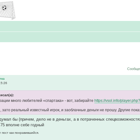
Сообщен
лка
15:26
исал(а):
ации много любителей «спартака» - вот, забирайте
https://vsol.info/player.
, зато реальный известный игрок, и заоблачные деньги не прошу. Другие пок
одумал бы (причем, дело не в деньгах, а в потраченных спецвозможностя
с 75 вполне себе годный
т пост как понравившийся.