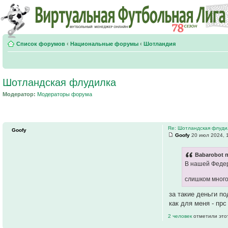
Список форумов
‹
Национальные форумы
‹
Шотландия
Шотландская флудилка
Модератор:
Модераторы форума
Re: Шотландская флуди
Goofy
Goofy
20 июл 2024, 
Babarobot п
В нашей Федер
слишком много
за такие деньги п
как для меня - пр
2 человек
отметили это