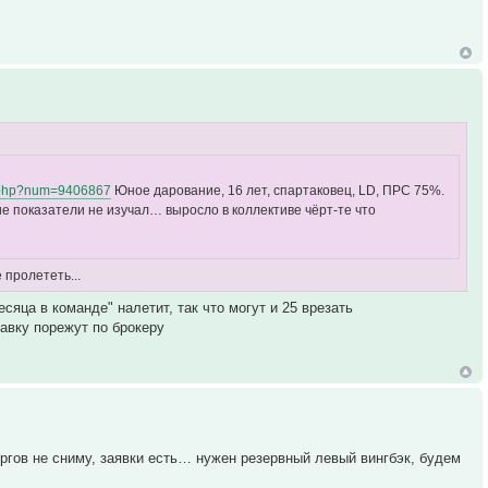
yer.php?num=9406867
Юное дарование, 16 лет, спартаковец, LD, ПРС 75%.
ие показатели не изучал… выросло в коллективе чёрт-те что
 пролететь...
сяца в команде" налетит, так что могут и 25 врезать
тавку порежут по брокеру
оргов не сниму, заявки есть… нужен резервный левый вингбэк, будем