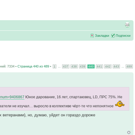
Закладки
Подписки
ий: 7334 •
Страница
440
из
489
•
...
...
1
437
438
439
440
441
442
443
489
php?num=9406867
Юное дарование, 16 лет, спартаковец, LD, ПРС 75%. Не
азатели не изучал… выросло в коллективе чёрт-те что непонятное
х ветеранами), но, думаю, уйдет он гораздо дороже