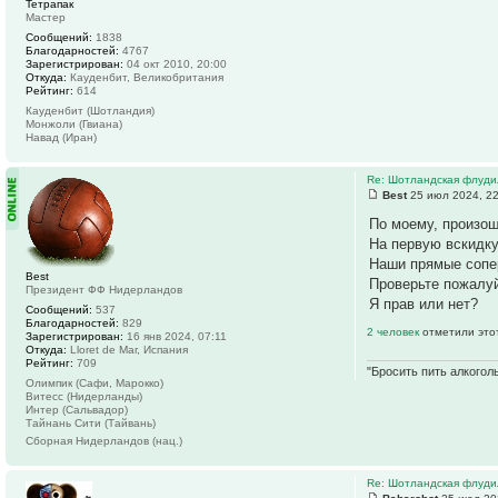
Тетрапак
Мастер
Сообщений:
1838
Благодарностей:
4767
Зарегистрирован:
04 окт 2010, 20:00
Откуда:
Кауденбит, Великобритания
Рейтинг:
614
Кауденбит (Шотландия)
Монжоли (Гвиана)
Навад (Иран)
Re: Шотландская флуди
Best
25 июл 2024, 2
По моему, произош
На первую вскидку 
Наши прямые сопер
Best
Проверьте пожалу
Президент ФФ Нидерландов
Я прав или нет?
Сообщений:
537
Благодарностей:
829
2 человек
отметили это
Зарегистрирован:
16 янв 2024, 07:11
Откуда:
Lloret de Mar, Испания
Рейтинг:
709
"Бросить пить алкоголь
Олимпик (Сафи, Марокко)
Витесс (Нидерланды)
Интер (Сальвадор)
Тайнань Сити (Тайвань)
Сборная Нидерландов (нац.)
Re: Шотландская флуди