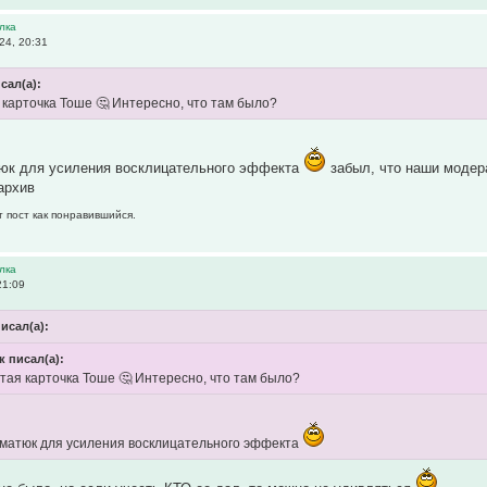
лка
24, 20:31
сал(а):
я карточка Тоше 🤔 Интересно, что там было?
тюк для усиления восклицательного эффекта
забыл, что наши модер
 архив
т пост как понравившийся.
лка
21:09
исал(а):
к писал(а):
лтая карточка Тоше 🤔 Интересно, что там было?
уматюк для усиления восклицательного эффекта