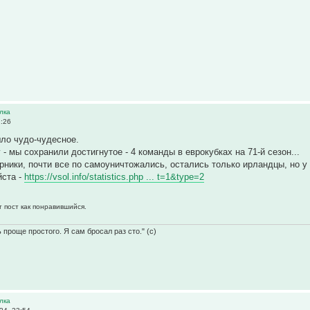
лка
2:26
ло чудо-чудесное.
- мы сохранили достигнутое - 4 команды в еврокубках на 71-й сезон...
ники, почти все по самоуничтожались, остались только ирландцы, но у н
йста -
https://vsol.info/statistics.php ... t=1&type=2
т пост как понравившийся.
 проще простого. Я сам бросал раз сто." (с)
лка