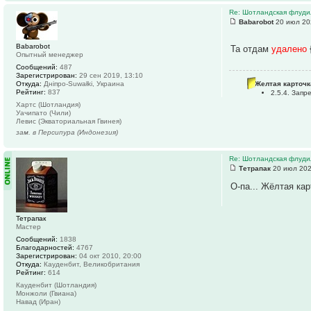
Re: Шотландская флуди
Babarobot
20 июл 20
Babarobot
Та отдам
удалено
Опытный менеджер
Сообщений:
487
Зарегистрирован:
29 сен 2019, 13:10
Откуда:
Дніпро-Suwałki, Украина
Желтая карточк
Рейтинг:
837
2.5.4. Зап
Хартс (Шотландия)
Уачипато (Чили)
Левис (Экваториальная Гвинея)
зам. в Персипура (Индонезия)
Re: Шотландская флуди
Тетрапак
20 июл 202
О-па... Жёлтая ка
Тетрапак
Мастер
Сообщений:
1838
Благодарностей:
4767
Зарегистрирован:
04 окт 2010, 20:00
Откуда:
Кауденбит, Великобритания
Рейтинг:
614
Кауденбит (Шотландия)
Монжоли (Гвиана)
Навад (Иран)