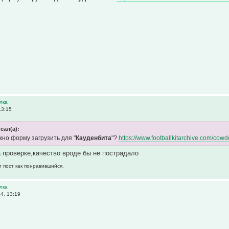
лка
13:15
сал(а):
но форму загрузить для "
Кауденбита
"?
https://www.footballkitarchive.com/cowd
на проверке,качество вроде бы не пострадало
т пост как понравившийся.
лка
4, 13:19