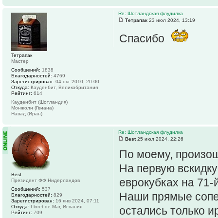
Re: Шотландская флудилка
Тетрапак
23 июл 2024, 13:19
Спасибо
Тетрапак
Мастер
Сообщений:
1838
Благодарностей:
4769
Зарегистрирован:
04 окт 2010, 20:00
Откуда:
Кауденбит, Великобритания
Рейтинг:
614
Кауденбит (Шотландия)
Монжоли (Гвиана)
Навад (Иран)
Re: Шотландская флудилка
Best
25 июл 2024, 22:26
По моему, произош
На первую вскидку
Best
еврокубках на 71-й
Президент ФФ Нидерландов
Сообщений:
537
Наши прямые сопер
Благодарностей:
829
Зарегистрирован:
16 янв 2024, 07:11
Откуда:
Lloret de Mar, Испания
остались только ир
Рейтинг:
709