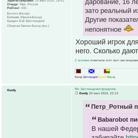
дарование, 16 л
Зарегистрирован:
25 июл 2010, 19:41
Откуда:
Уфа, Россия
Рейтинг:
431
зато реальный и
Бечтел (Катар)
Бабакве (Гвинея-Бисау)
Другие показате
Краден Бэй (Шотландия)
Сборная Гвинеи-Бисау (юн.)
непонятное
Хороший игрок для
него. Сколько дают
2 человек
отметили этот пост как понрав
.......
..........
Катар
Шотландия
Гвинея
-Бисау
Re: Шотландская флудилка
Goofy
Goofy
20 июл 2024, 22:13
Петр_Ротный п
Babarobot пи
В нашей Федер
забирайте
htt