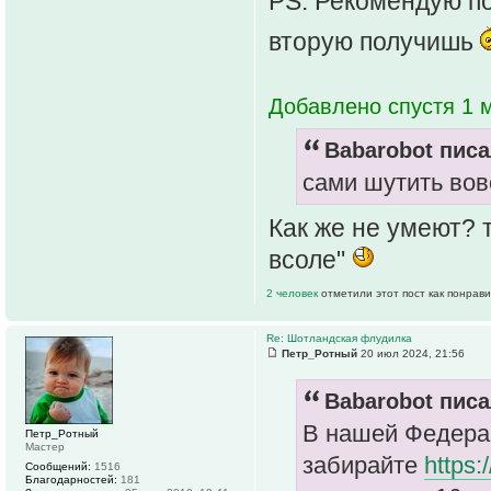
PS. Рекомендую по
вторую получишь
Добавлено спустя 1 м
Babarobot писа
сами шутить вов
Как же не умеют? 
всоле"
2 человек
отметили этот пост как понрав
Re: Шотландская флудилка
Петр_Ротный
20 июл 2024, 21:56
Babarobot писа
В нашей Федерац
Петр_Ротный
Мастер
забирайте
https:
Сообщений:
1516
Благодарностей:
181