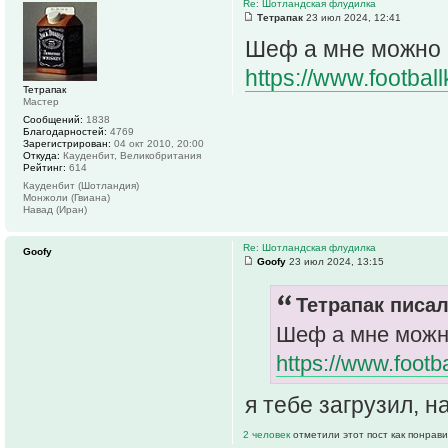
Re: Шотландская флудилка
Тетрапак
23 июл 2024, 12:41
Шеф а мне можно 
https://www.footbal
Тетрапак
Мастер
Сообщений:
1838
Благодарностей:
4769
Зарегистрирован:
04 окт 2010, 20:00
Откуда:
Кауденбит, Великобритания
Рейтинг:
614
Кауденбит (Шотландия)
Монжоли (Гвиана)
Навад (Иран)
Re: Шотландская флудилка
Goofy
Goofy
23 июл 2024, 13:15
Тетрапак писал
Шеф а мне можно
https://www.footb
я тебе загрузил, 
2 человек
отметили этот пост как понрав