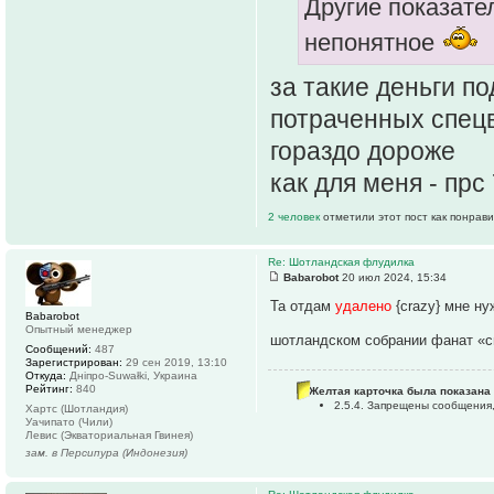
Другие показате
непонятное
за такие деньги по
потраченных спецв
гораздо дороже
как для меня - прс
2 человек
отметили этот пост как понрав
Re: Шотландская флудилка
Babarobot
20 июл 2024, 15:34
Та отдам
удалено
{crazy} мне н
Babarobot
Опытный менеджер
шотландском собрании фанат «
Сообщений:
487
Зарегистрирован:
29 сен 2019, 13:10
Откуда:
Дніпро-Suwałki, Украина
Рейтинг:
840
Желтая карточка была показана 
2.5.4. Запрещены сообщения,
Хартс (Шотландия)
Уачипато (Чили)
Левис (Экваториальная Гвинея)
зам. в Персипура (Индонезия)