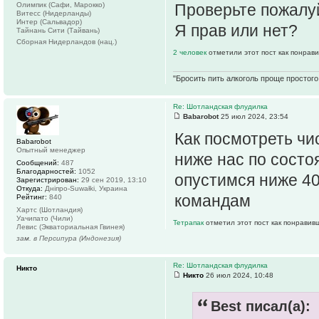
Олимпик (Сафи, Марокко)
Проверьте пожалу
Витесс (Нидерланды)
Интер (Сальвадор)
Я прав или нет?
Тайнань Сити (Тайвань)
Сборная Нидерландов (нац.)
2 человек
отметили этот пост как понрав
"Бросить пить алкоголь проще простого.
Re: Шотландская флудилка
Babarobot
25 июл 2024, 23:54
Как посмотреть чи
Babarobot
Опытный менеджер
ниже нас по состо
Сообщений:
487
Благодарностей:
1052
опустимся ниже 40
Зарегистрирован:
29 сен 2019, 13:10
Откуда:
Дніпро-Suwałki, Украина
командам
Рейтинг:
840
Хартс (Шотландия)
Уачипато (Чили)
Тетрапак
отметил этот пост как понравив
Левис (Экваториальная Гвинея)
зам. в Персипура (Индонезия)
Re: Шотландская флудилка
Никто
Никто
26 июл 2024, 10:48
Best писал(а):