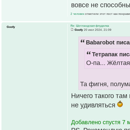
вовсе не способн
2 человек
отметили этот пост как понрав
Re: Шотландская флудилка
Goofy
Goofy
20 июл 2024, 21:09
Babarobot писа
Тетрапак пис
О-па... Жёлта
Та фигня, полу
Ничего такого там
не удивляться
Добавлено спустя 7 м