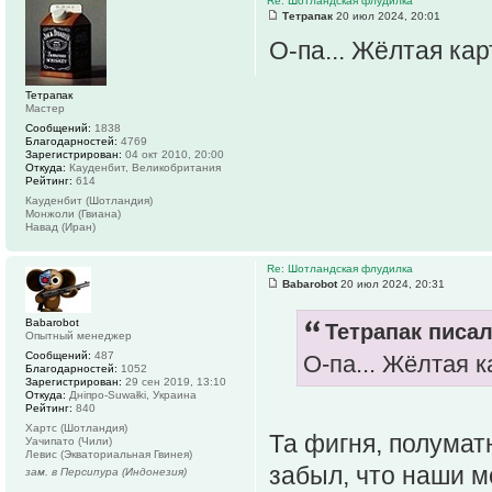
Re: Шотландская флудилка
Тетрапак
20 июл 2024, 20:01
О-па... Жёлтая ка
Тетрапак
Мастер
Сообщений:
1838
Благодарностей:
4769
Зарегистрирован:
04 окт 2010, 20:00
Откуда:
Кауденбит, Великобритания
Рейтинг:
614
Кауденбит (Шотландия)
Монжоли (Гвиана)
Навад (Иран)
Re: Шотландская флудилка
Babarobot
20 июл 2024, 20:31
Babarobot
Тетрапак писал
Опытный менеджер
Сообщений:
487
О-па... Жёлтая 
Благодарностей:
1052
Зарегистрирован:
29 сен 2019, 13:10
Откуда:
Дніпро-Suwałki, Украина
Рейтинг:
840
Хартс (Шотландия)
Та фигня, полума
Уачипато (Чили)
Левис (Экваториальная Гвинея)
забыл, что наши 
зам. в Персипура (Индонезия)