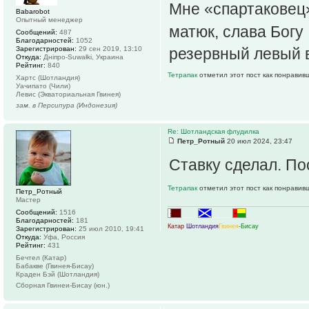
Мне «спартаковец»
Babarobot
Опытный менеджер
матюк, слава Богу
Сообщений:
487
Благодарностей:
1052
Зарегистрирован:
29 сен 2019, 13:10
резервный левый в
Откуда:
Дніпро-Suwałki, Украина
Рейтинг:
840
Тетрапак
отметил этот пост как понравив
Хартс (Шотландия)
Уачипато (Чили)
Левис (Экваториальная Гвинея)
зам. в Персипура (Индонезия)
Re: Шотландская флудилка
Петр_Ротный
20 июл 2024, 23:47
Ставку сделал. По
Тетрапак
отметил этот пост как понравив
Петр_Ротный
Мастер
Сообщений:
1516
.......
..........
Благодарностей:
181
Катар
Шотландия
Гвинея
-Бисау
Зарегистрирован:
25 июл 2010, 19:41
Откуда:
Уфа, Россия
Рейтинг:
431
Бечтел (Катар)
Бабакве (Гвинея-Бисау)
Краден Бэй (Шотландия)
Сборная Гвинеи-Бисау (юн.)