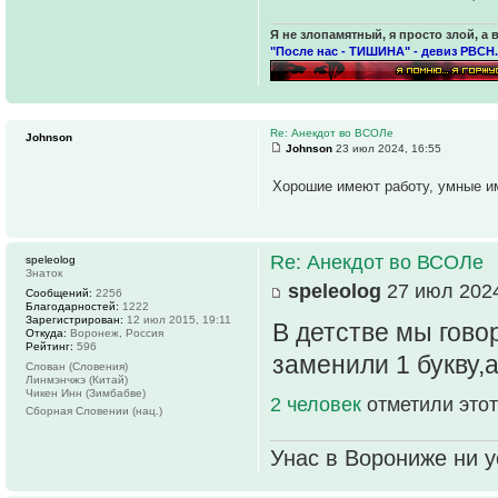
Я не злопамятный, я просто злой, а 
"После нас - ТИШИНА" - девиз РВСН.
Re: Анекдот во ВСОЛе
Johnson
Johnson
23 июл 2024, 16:55
Хорошие имеют работу, умные и
Re: Анекдот во ВСОЛе
speleolog
Знаток
speleolog
27 июл 2024
Сообщений:
2256
Благодарностей:
1222
Зарегистрирован:
12 июл 2015, 19:11
В детстве мы гово
Откуда:
Воронеж, Россия
Рейтинг:
596
заменили 1 букву,а
Слован (Словения)
Линмэнчжэ (Китай)
Чикен Инн (Зимбабве)
2 человек
отметили этот
Сборная Словении (нац.)
Унас в Ворониже ни ус