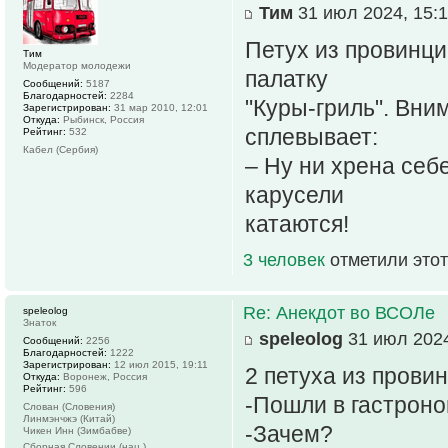
Тим
31 июл 2024, 15:
Петух из провинци
Тим
Модератор молодежи
палатку
Сообщений:
5187
Благодарностей:
2284
"Куры-гриль". Вни
Зарегистрирован:
31 мар 2010, 12:01
Откуда:
Рыбинск, Россия
сплевывает:
Рейтинг:
532
Кабел (Сербия)
– Ну ни хрена себе
карусели
катаются!
3 человек
отметили этот
Re: Анекдот во ВСОЛе
speleolog
Знаток
speleolog
31 июл 2024
Сообщений:
2256
Благодарностей:
1222
Зарегистрирован:
12 июл 2015, 19:11
2 петуха из провин
Откуда:
Воронеж, Россия
Рейтинг:
596
-Пошли в гастроно
Слован (Словения)
Линмэнчжэ (Китай)
-Зачем?
Чикен Инн (Зимбабве)
Сборная Словении (нац.)