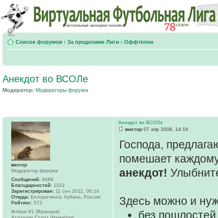
Список форумов
‹
За пределами Лиги
‹
Оффтопик
Анекдот во ВСОЛе
Модератор:
Модераторы форума
Анекдот во ВСОЛе
вихтор
07 апр 2008, 14:16
Господа, предлага
помешает каждому
вихтор
анекдот!
Улыбните
Модератор форума
Сообщений:
9489
Благодарностей:
1103
Зарегистрирован:
11 сен 2011, 06:14
Откуда:
Белореченск, Кубань, Россия
Здесь можно и нуж
Рейтинг:
572
Флёри 91 (Франция)
без пошлостей
Атлантик Старз (Намибия)