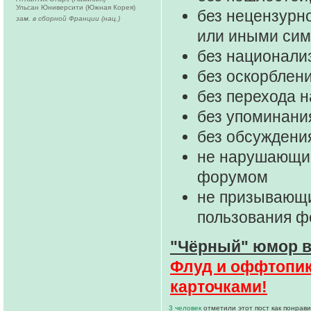
Ульсан Юниверсити (Южная Корея)
без нецензурно
зам. в сборной Франции (нац.)
или иными си
без национали
без оскорблени
без перехода 
без упоминани
без обсуждени
не нарушающие
форумом
не призывающи
пользования 
"Чёрный" юмор в
Флуд и оффтопик 
карточками!
3 человек
отметили этот пост как понрав