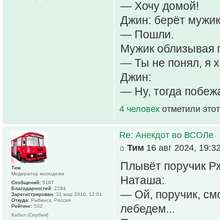
— Хочу домой!
Джин: берёт мужик
— Пошли.
Мужик облизывая 
— Ты не понял, я 
Джин:
— Ну, тогда побеж
4 человек
отметили этот
Re: Анекдот во ВСОЛе
Тим
16 авг 2024, 19:3
Плывёт поручик Рж
Тим
Модератор молодежи
Hаташа:
Сообщений:
5187
Благодарностей:
2284
— Ой, поручик, см
Зарегистрирован:
31 мар 2010, 12:01
Откуда:
Рыбинск, Россия
лебедем...
Рейтинг:
532
Кабел (Сербия)