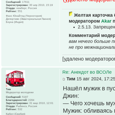
Сообщений:
17611
Зарегистрирован:
30 апр 2010, 15:19
Откуда:
лемберг, Россия
Рейтинг:
551
Желтая карточка 
Фанс Юнайтед (Черногория)
Депортиво (Экваториальная Гвинея)
модератором
Akar
п
Бхуна (Индия)
2.5.13. Запреще
Комментарий моде
вам нечего больше 
не про межнационал
[удалено модераторо
Re: Анекдот во ВСОЛе
Тим
15 авг 2024, 17:2
Нашёл мужик в пус
Тим
Модератор молодежи
Джин:
Сообщений:
5187
Благодарностей:
2284
— Чего хочешь му
Зарегистрирован:
31 мар 2010, 12:01
Откуда:
Рыбинск, Россия
Мужик: обливаясь
Рейтинг:
532
Кабел (Сербия)