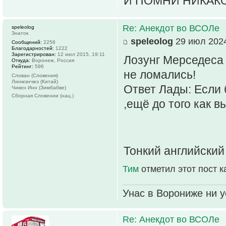
И ПОМНИ НИКАК
Re: Анекдот во ВСОЛе
speleolog
Знаток
speleolog
29 июл 2024
Сообщений:
2256
Благодарностей:
1222
Зарегистрирован:
12 июл 2015, 19:11
Лозунг Мерседеса 
Откуда:
Воронеж, Россия
Рейтинг:
596
не ломались!
Слован (Словения)
Линмэнчжэ (Китай)
Ответ Лады: Если 
Чикен Инн (Зимбабве)
Сборная Словении (нац.)
,ещё до того как 
Тонкий английский
Тим
отметил этот пост 
Унас в Ворониже ни ус
Re: Анекдот во ВСОЛе