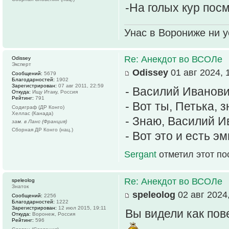
-На голых кур пос
Унас в Ворониже ни ус
Re: Анекдот во ВСОЛе
Odissey
Эксперт
Odissey
01 авг 2024, 
Сообщений:
5679
Благодарностей:
1902
Зарегистрирован:
07 авг 2011, 22:59
- Василий Иванови
Откуда:
Ищу Итаку, Россия
Рейтинг:
791
- Вот ты, Петька, 
Содиграф (ДР Конго)
Хеллас (Канада)
- Знаю, Василий И
зам. в Ланс (Франция)
Сборная ДР Конго (нац.)
- Вот это и есть э
Sergant
отметил этот по
Re: Анекдот во ВСОЛе
speleolog
Знаток
speleolog
02 авг 2024,
Сообщений:
2256
Благодарностей:
1222
Зарегистрирован:
12 июл 2015, 19:11
Вы видели как пов
Откуда:
Воронеж, Россия
Рейтинг:
596