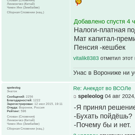
Слован (Словения)
Линмэнчжэ (Китай)
Чикен Инн (Зимбабве)
Сборная Словении (нац.)
Добавлено спустя 4 ч
Налоги-платная по
Мат капитал-преми
Пенсия -кешбек
vitalik8383
отметил этот
Унас в Ворониже ни ус
Re: Анекдот во ВСОЛе
speleolog
Знаток
speleolog
04 авг 2024,
Сообщений:
2256
Благодарностей:
1222
Зарегистрирован:
12 июл 2015, 19:11
-Я принял решени
Откуда:
Воронеж, Россия
Рейтинг:
596
-Бухать пойдёшь?
Слован (Словения)
Линмэнчжэ (Китай)
-Почему бы и нет.
Чикен Инн (Зимбабве)
Сборная Словении (нац.)