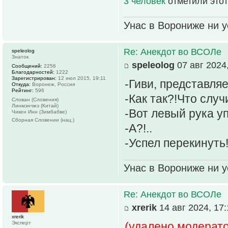
3 человек
отметили этот
Унас в Ворониже ни ус
Re: Анекдот во ВСОЛе
speleolog
Знаток
speleolog
07 авг 2024,
Сообщений:
2256
Благодарностей:
1222
Зарегистрирован:
12 июл 2015, 19:11
-Гиви, представляе
Откуда:
Воронеж, Россия
Рейтинг:
596
-Как так?!Что случ
Слован (Словения)
Линмэнчжэ (Китай)
-Вот левый рука у
Чикен Инн (Зимбабве)
Сборная Словении (нац.)
-А?!..
-Успел перекинуть
Унас в Ворониже ни ус
Re: Анекдот во ВСОЛе
xrerik
14 авг 2024, 17:
xrerik
Эксперт
(удалено модерат