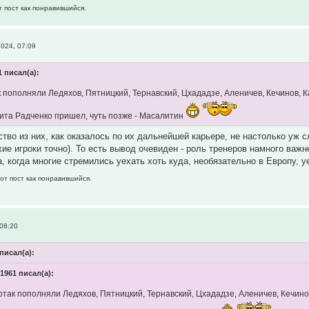
т пост как понравившийся.
024, 07:09
1 писал(а):
 пополняли Ледяхов, Пятницкий, Тернавский, Цхададзе, Аленичев, Кечинов, К
ита Радченко пришел, чуть позже - Масалитин
тво из них, как оказалось по их дальнейшей карьере, не настолько уж 
охие игроки точно). То есть вывод очевиден - роль тренеров намного важ
а, когда многие стремились уехать хоть куда, необязательно в Европу,
от пост как понравившийся.
08:20
 писал(а):
y1961 писал(а):
так пополняли Ледяхов, Пятницкий, Тернавский, Цхададзе, Аленичев, Кечинов