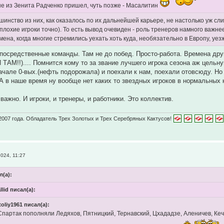
е из Зенита Радченко пришел, чуть позже - Масалитин
шинство из них, как оказалось по их дальнейшей карьере, не настолько уж сл
 плохие игроки точно). То есть вывод очевиден - роль тренеров намного важн
емена, когда многие стремились уехать хоть куда, необязательно в Европу, у
 посредственные команды. Там не до побед. Просто-работа. Времена др
И ТАМ!!).... Помнится кому то за звание лучшего игрока сезона аж цельн
начале 0-вых.(нефть подорожала) и поехали к нам, поехали отовсюду. Но 
 А в наше время ну вообще нет каких то звездных игроков в нормальных
важно. И игроки, и тренеры, и работники. Это коллектив.
2007 года. Обладатель Трех Золотых и Трех Серебряных Кактусов!
024, 11:27
л(а):
llid писал(а):
oliy1961 писал(а):
Спартак пополняли Ледяхов, Пятницкий, Тернавский, Цхададзе, Аленичев, Кечи