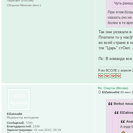
Пересвет (Россия)
Чуть раньш
Сборная Мексики (мол.)
При этом боль
сказать (но не
более в те вр
Так они уезжали в
Платили то у нас(
во всей стране в 
ток "Царь" стОил.
Пс: В команде все 
Я во ВСОЛЕ с апреля 
Re: Спартак (Москва)
ElZabivallid
30 июл 2
Berkut писа
ElZabiva
ElZabivallid
Модератор молодежи
Anat
Сообщений:
7265
Благодарностей:
1346
А еще 
Зарегистрирован:
23 ноя 2010, 00:18