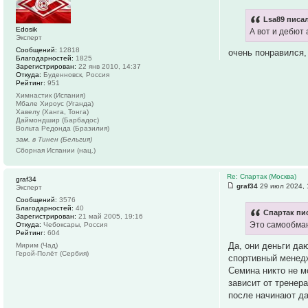
Lsa89 писал
Edosik
А вот и дебют
Эксперт
Сообщений:
12818
очень понравился,
Благодарностей:
1825
Зарегистрирован:
22 янв 2010, 14:37
Откуда:
Буденновск, Россия
Рейтинг:
951
Химнастик (Испания)
Мбале Хироус (Уганда)
Хавелу (Ханга, Тонга)
Даймондшир (Барбадос)
Вольта Редонда (Бразилия)
зам. в Тинен (Бельгия)
Сборная Испании (нац.)
Re: Спартак (Москва)
graf34
graf34
29 июл 2024, 
Эксперт
Сообщений:
3576
Благодарностей:
40
Спартак пис
Зарегистрирован:
21 май 2005, 19:16
Это самообман
Откуда:
Чебоксары, Россия
Рейтинг:
604
Да, они деньги да
Мирим (Чад)
Герой-Полёт (Сербия)
спортивный менедж
Семина никто не м
зависит от тренер
после начинают да