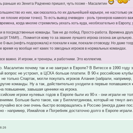
ь раньше из Зенита Радченко пришел, чуть позже - Масалитин
ольшинство из них, как оказалось по их дальнейшей карьере, не настолько у
о не плохие игроки точно). То есть вывод очевиден - роль тренеров намного в
 времена, когда многие стремились уехать хоть куда, необязательно в Европу
ли в посредственные команды. Там не до побед. Просто-работа. Времена дру
ас(И ТАМ!!).... Помнится кому то за звание лучшего игрока сезона аж цельную
е 0-вых.(нефть подорожала) и поехали к нам, поехали отовсюду. Но даже тогд
ше время ну вообще нет каких то звездных игроков в нормальных командах.
все важно. И игроки, и тренеры, и работники. Это коллектив.
. Масалитин почему так и не заиграл в Европе? В Витессе в 1990 году з
ый вопрос не устроил, в ЦСКА больше платили. В 90-х российские клуб
 не только Спартак, могли покупать игроков Алания (забрали, например,
ругие команды. Ну а так, действительно уходили в первые попавшиеся 
 на повышение, завышая ценники на игрока.
сийские игроки нулевых годов в Европе были из 90-х - они играли не т
ниями. Больше было такое, как у Билялетдинова, который не тянул англ
лучайно все они очень быстро возвращались в Россию (иногда даже после
но - например, Измайлов и Погребняк достаточно долго в Европе играли
16:26