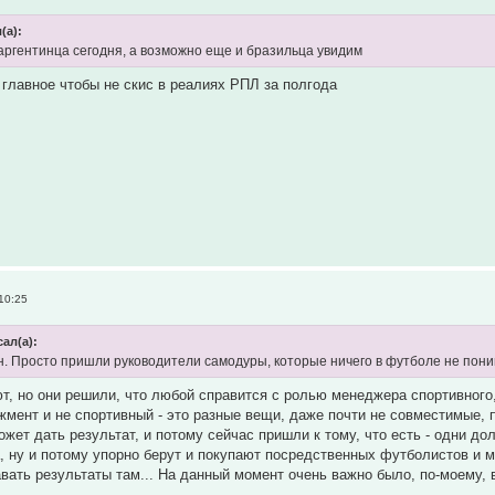
(а):
 аргентинца сегодня, а возможно еще и бразильца увидим
 главное чтобы не скис в реалиях РПЛ за полгода
10:25
ал(а):
. Просто пришли руководители самодуры, которые ничего в футболе не поним
ют, но они решили, что любой справится с ролью менеджера спортивного, 
мент и не спортивный - это разные вещи, даже почти не совместимые, пр
ожет дать результат, и потому сейчас пришли к тому, что есть - одни д
а, ну и потому упорно берут и покупают посредственных футболистов и 
вать результаты там... На данный момент очень важно было, по-моему, в