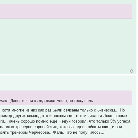
ают. Денег то они выкидывают много, но толку ноль
хотя многие из низ как раз были связаны только с бизнесом... Но
имер других команд это и показывает, в том числе и Локо - кроме
олги... очень хорошо помню еще Федун говорил, что только 5% успеха
молодых тренеров европейских, которых здесь обкатывают, и они
зять тренером Черчесова...Жаль, что не получилось...