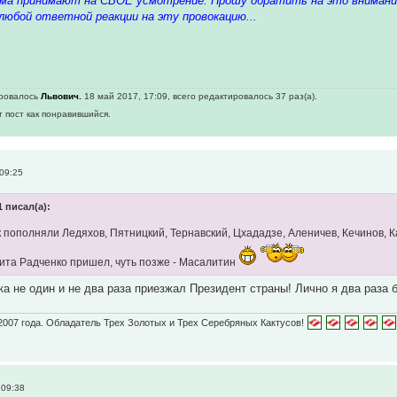
а принимают на СВОЁ усмотрение. Прошу обратить на это внимание,
юбой ответной реакции на эту провокацию...
ировалось
Львович.
18 май 2017, 17:09, всего редактировалось 37 раз(а).
т пост как понравившийся.
09:25
1 писал(а):
 пополняли Ледяхов, Пятницкий, Тернавский, Цхададзе, Аленичев, Кечинов, К
ита Радченко пришел, чуть позже - Масалитин
ка не один и не два раза приезжал Президент страны! Лично я два раза 
2007 года. Обладатель Трех Золотых и Трех Серебряных Кактусов!
 09:38