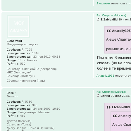
2 человек
отметили это
Re: Спартак (Москва)
ElZabivallid
30 июл 2
Anatoliy196
А еще Спартак
ElZabivallid
Модератор молодежи
раньше из Зен
Сообщений:
7265
Благодарностей:
1346
Зарегистрирован:
23 ноя 2010, 00:18
При этом большинс
Откуда:
Ялта, Россия
сказать (но не пл
Рейтинг:
530
более в те времен
Бенкстоун Сити Лайнс (Австралия)
НЯС (Финляндия)
Anatoliy1961
отметил эт
Баменда (Камерун)
Сборная Финляндии (нац.)
Re: Спартак (Москва)
Berkut
Berkut
30 июл 2024, 
Эксперт
Сообщений:
5730
Благодарностей:
348
ElZabivallid
Зарегистрирован:
24 апр 2007, 16:19
Откуда:
Гвадалахара, Мексика
Рейтинг:
462
Anatoli
Тукстла (Мексика)
А еще Спар
Сателлит (Тонга)
Диегу Вас (Сан Томе и Принсипи)