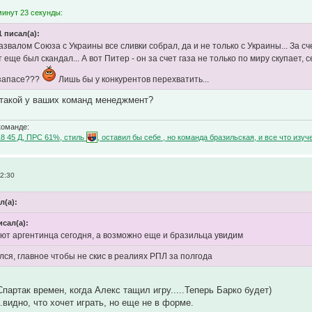
минут 23 секунды:
1 писал(а):
азвалом Союза с Украины все сливки собрал, да и не только с Украины... За сч
т еще был скандал... А вот Питер - он за счет газа не только по миру скупает,
 запасе???
Лишь бы у конкурентов перехватить...
о такой у ваших команд менеджмент?
команде:
18 45 Д, ПРС 61%, стиль
, оставил бы себе , но команда бразильская, и все что и
2:30
л(а):
исал(а):
бют аргентинца сегодня, а возможно еще и бразильца увидим
лся, главное чтобы не скис в реалиях РПЛ за полгода
партак времен, когда Алекс тащил игру.....Теперь Барко будет)
.видно, что хочет играть, но еще не в форме.