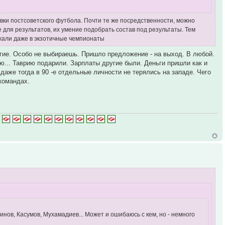
ивки постсоветского футбола. Почти те же посредственности, можно
ее для результатов, их умение подобрать состав под результаты. Тем
езжали даже в экзотичные чемпионаты
угие. Особо не выбираешь. Пришло предложение - на выход. В любой.
ую... Таврию подарили. Зарплаты другие были. Деньги пришли как и
даже тогда в 90 -е отдельные личности не терялись на западе. Чего
 командах.
нов, Касумов, Мухамадиев... Может и ошибаюсь с кем, но - немного