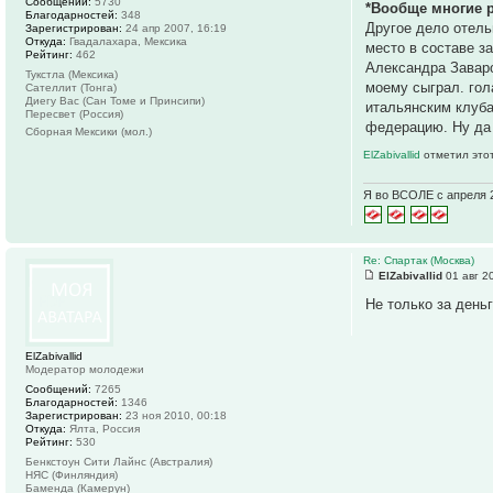
Сообщений:
5730
*Вообще многие р
Благодарностей:
348
Другое дело отель
Зарегистрирован:
24 апр 2007, 16:19
Откуда:
Гвадалахара, Мексика
место в составе з
Рейтинг:
462
Александра Заваров
Тукстла (Мексика)
моему сыграл. гол
Сателлит (Тонга)
Диегу Вас (Сан Томе и Принсипи)
итальянским клуба
Пересвет (Россия)
федерацию. Ну да 
Сборная Мексики (мол.)
ElZabivallid
отметил этот
Я во ВСОЛЕ с апреля 
Re: Спартак (Москва)
ElZabivallid
01 авг 2
Не только за день
ElZabivallid
Модератор молодежи
Сообщений:
7265
Благодарностей:
1346
Зарегистрирован:
23 ноя 2010, 00:18
Откуда:
Ялта, Россия
Рейтинг:
530
Бенкстоун Сити Лайнс (Австралия)
НЯС (Финляндия)
Баменда (Камерун)