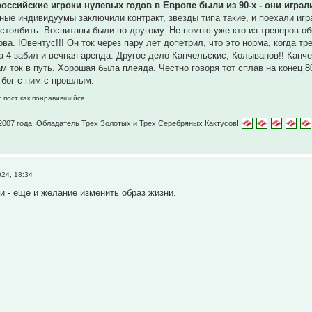
оссийские игроки нулевых годов в Европе были из 90-х - они играли
ные индивидуумы заключили контракт, звезды типа такие, и поехали игра
астолбить. Воспитаны были по другому. Не помню уже кто из тренеров 
а. Ювентус!!! Он ток через пару лет допетрил, что это норма, когда трен
а 4 забил и вечная аренда. Другое дело Канчельскис, Колыванов!! Канч
м ток в путь. Хорошая была плеяда. Честно говоря тот сплав на конец 
бог с ним с прошлым.
 пост как понравившийся.
2007 года. Обладатель Трех Золотых и Трех Серебряных Кактусов!
024, 18:34
ги - еще и желание изменить образ жизни.