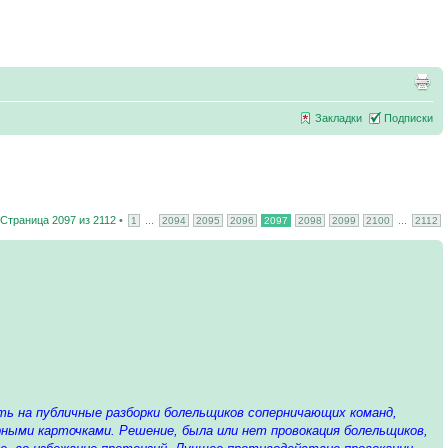
Закладки
Подписки
Страница
2097
из
2112
•
...
...
1
2094
2095
2096
2097
2098
2099
2100
2112
ть на публичные разборки болельщиков соперничающих команд,
ными карточками. Решение, была или нет провокация болельщиков,