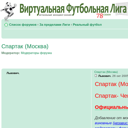
Список форумов
‹
За пределами Лиги
‹
Реальный футбол
Спартак (Москва)
Модератор:
Модераторы форума
Спартак (Москва)
Львович.
Львович.
26 окт 2005
Спартак (Мо
Спартак- Че
Официальный
Добавление от мо
виновные (
незави