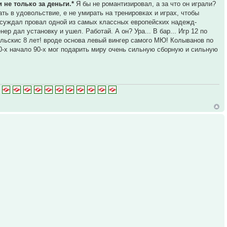
 не только за деньги.*
Я бы не романтизировал, а за что он играли?
ть в удовольствие, е не умирать на тренировках и играх, чтобы
обсуждал провал одной из самых классных европейских надежд-
ер дал установку и ушел. Работай. А он? Ура... В бар... Игр 12 по
ельскис 8 лет! вроде основа левый вингер самого МЮ! Колыванов по
80-х начало 90-х мог подарить миру очень сильную сборную и сильную