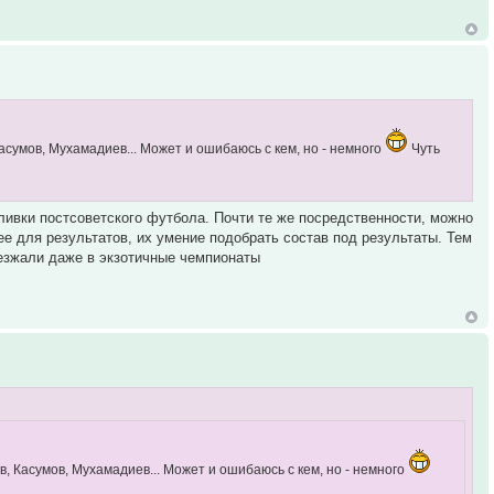
асумов, Мухамадиев... Может и ошибаюсь с кем, но - немного
Чуть
сливки постсоветского футбола. Почти те же посредственности, можно
нее для результатов, их умение подобрать состав под результаты. Тем
 уезжали даже в экзотичные чемпионаты
, Касумов, Мухамадиев... Может и ошибаюсь с кем, но - немного