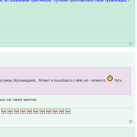
 во избежание претензий. Лучшее противодействие провокации -
асумов, Мухамадиев... Может и ошибаюсь с кем, но - немного
Чуть
был на таких матчах.