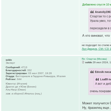
Добавлено спустя 10 
Anatoliy196
Спартак то с р
Урала увез, то
пересидели в
А кто виноват, чт
не подходит по стилю 
Лол Джидум, CM / CD 
Re: Спартак (Москва)
soldo
soldo
29 июл 2024, 1
Эксперт
Сообщений:
4713
Благодарностей:
332
Edosik писа
Зарегистрирован:
03 июл 2007, 19:28
Откуда:
Витториале в Гардоне-Ривьерра, Италия
Рейтинг:
644
Lsa89 п
А вот и де
Ювентус (Италия)
Драгон де л'Юэм (Бенин)
Аль-Наср (Оман)
очень понрави
зам. в сборной Италии (нац.)
Может получится С
Ну, бразилец еще..