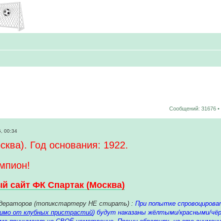
Сообщений: 31676 •
, 00:34
сква). Год основания: 1922.
мпион!
 сайт ФК Спартак (Москва)
дераторов (топикстартеру НЕ стирать) :
При попытке спровоцирова
симо от клубных пристрастий
) будут наказаны жёлтыми/красными/чёр