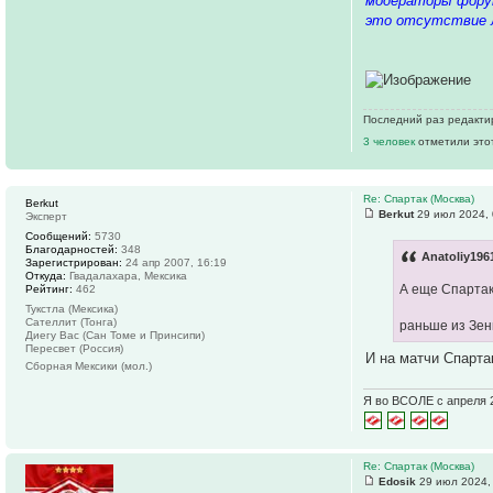
модераторы форум
это отсутствие л
Последний раз редакт
3 человек
отметили это
Re: Спартак (Москва)
Berkut
Berkut
29 июл 2024, 
Эксперт
Сообщений:
5730
Благодарностей:
348
Anatoliy196
Зарегистрирован:
24 апр 2007, 16:19
Откуда:
Гвадалахара, Мексика
А еще Спартак
Рейтинг:
462
Тукстла (Мексика)
Сателлит (Тонга)
раньше из Зен
Диегу Вас (Сан Томе и Принсипи)
Пересвет (Россия)
И на матчи Спарта
Сборная Мексики (мол.)
Я во ВСОЛЕ с апреля 
Re: Спартак (Москва)
Edosik
29 июл 2024,