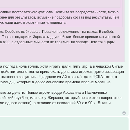
ж сливки постсоветского футбола. Почти те же посредственности, можно
ажнее для результатов, их умение подобрать состав под результаты. Тем
, уезжали даже в экзотичные чемпионаты
гие. Особо не выбираешь. Пришло предложение - на выход. В любой.
... Таврию подарили. Зарплаты другие были. Деньги пришли как и во всей
а в 90 -е отдельные личности не терялись на западе. Чего ток "Царь"
а полгода ноль голов, хотя играть дали, пять игр, а в чешской Сигме
ы действительно могли привлекать деньгами игроков, даже возвращая
 толкового защитника Цхададзе из Айнтрахта), да и ЦСКА тоже, в
команды, которые в добосмановские времена вполне могли не
олько за деньги. Новые игроки вроде Аршавина и Павлюченко
ийский футбол, или как у Жиркова, который не захотел напрягаться
 одного сезона), в отличие от поколений 80-х и 90-х. Были и
.