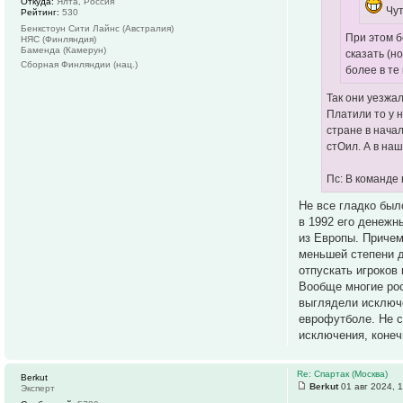
Откуда:
Ялта, Россия
Чут
Рейтинг:
530
Бенкстоун Сити Лайнс (Австралия)
При этом б
НЯС (Финляндия)
Баменда (Камерун)
сказать (н
Сборная Финляндии (нац.)
более в те
Так они уезжа
Платили то у н
стране в начал
стОил. А в на
Пс: В команде 
Не все гладко было
в 1992 его денежн
из Европы. Причем
меньшей степени д
отпускать игроков
Вообще многие рос
выглядели исключе
еврофутболе. Не с
исключения, конеч
Re: Спартак (Москва)
Berkut
Berkut
01 авг 2024, 
Эксперт