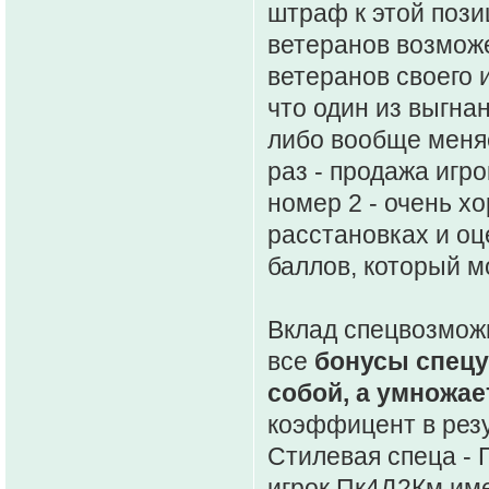
штраф к этой пози
ветеранов возможе
ветеранов своего 
что один из выгна
либо вообще меня
раз - продажа игр
номер 2 - очень х
расстановках и о
баллов, который м
Вклад спецвозможн
все
бонусы спецу
собой, а умножае
коэффицент в резу
Стилевая спеца - 
игрок Пк4Д2Км име