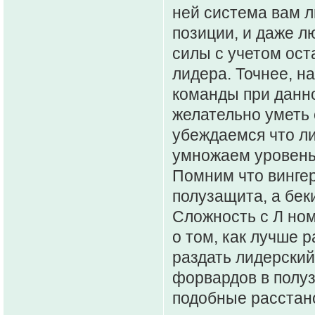
ней система вам л
позиции, и даже л
силы с учетом ост
лидера. Точнее, н
команды при данно
желательно уметь 
убеждаемся что ли
умножаем уровень Л
Помним что винге
полузащита, а бек
Сложность с Л ном
о том, как лучше 
раздать лидерски
форвардов в полуз
подобные расстано