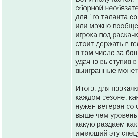
сборной необязат
для 1го таланта со
или можно вообще 
игрока под раскач
стоит держать в г
в том числе за бо
удачно выступив в
выигранные монетк
Итого, для прокач
каждом сезоне, ка
нужен ветеран со 
выше чем уровень 
какую раздаем как
имеющий эту спецу