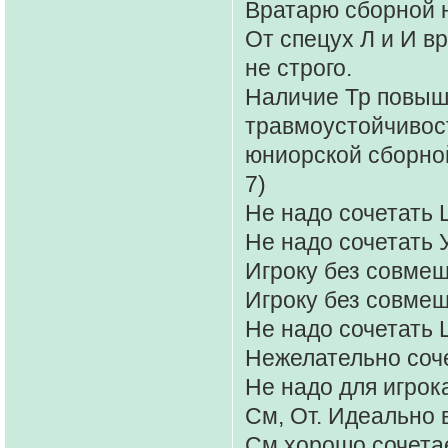
Вратарю сборной н
От спецух Л и И в
не строго.
Наличие Тр повыша
травмоустойчивост
юниорской сборной
7)
Не надо сочетать 
Не надо сочетать 
Игроку без совмещ
Игроку без совмещ
Не надо сочетать Ш
Нежелательно соче
Не надо для игрока
См, От. Идеально 
См хорошо сочетае