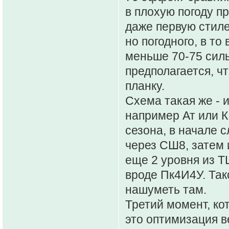
в плохую погоду п
даже первую стиле
но погодного, в то
меньше 70-75 силы
предполагается, ч
планку.
Схема такая же - 
например Ат или К
сезона, в начале 
через СШ8, затем 
еще 2 уровня из Т
вроде Пк4И4У. Так
нашуметь там.
Третий момент, ко
это оптимизация в