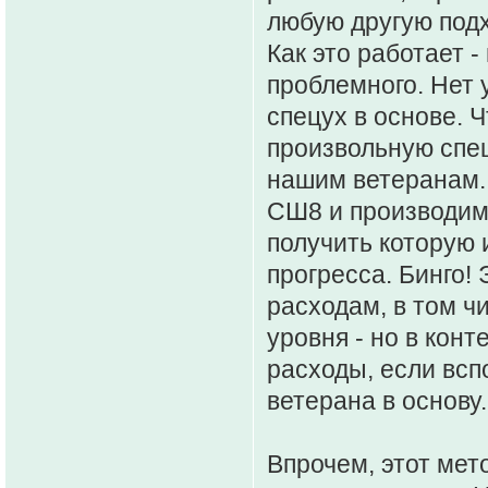
любую другую подх
Как это работает -
проблемного. Нет у
спецух в основе. 
произвольную спец
нашим ветеранам. 
СШ8 и производим 
получить которую 
прогресса. Бинго!
расходам, в том ч
уровня - но в кон
расходы, если всп
ветерана в основу.
Впрочем, этот мет