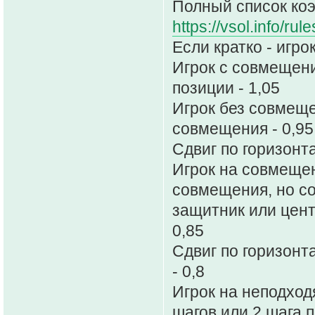
Полный список ко
https://vsol.info/r
Если кратко - игро
Игрок с совмещен
позиции - 1,05
Игрок без совмеще
совмещения - 0,95
Сдвиг по горизонта
Игрок на совмеще
совмещения, но со
защитник или цент
0,85
Сдвиг по горизонта
- 0,8
Игрок на неподход
шагов или 2 шага п