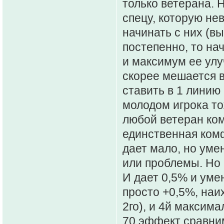
только ветерана. 
спецу, которую нев
начинать с них (вы
постепенно, то на
и максимум ее улу
скорее мешается в
ставить в 1 линию
молодом игрока то
любой ветеран ко
единственная комф
дает мало, но уме
или проблемы. Но 
И дает 0,5% и уме
просто +0,5%, наи
2го), и 4й максим
70 эффект сравним