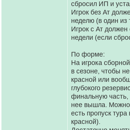
сбросил ИП и уста
Игрок без Ат долж
неделю (в один из
Игрок с Ат должен
недели (если сброс
По форме:
На игрока сборно
в сезоне, чтобы не
красной или вообщ
глубокого резерв
финальную часть, 
нее вышла. Можно
есть пропуск тура
красной).
Достаточно менят