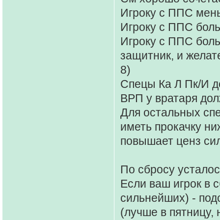
Игроку с ППС мен
Игроку с ППС боль
Игроку с ППС боль
защитник, и желат
8)
Спецы Ка Л Пк/И д
ВРП у вратаря дол
Для остальных спе
иметь прокачку ни
повышает ценз си
По сбросу усталос
Если ваш игрок в 
сильнейших) - под
(лучше в пятницу, 