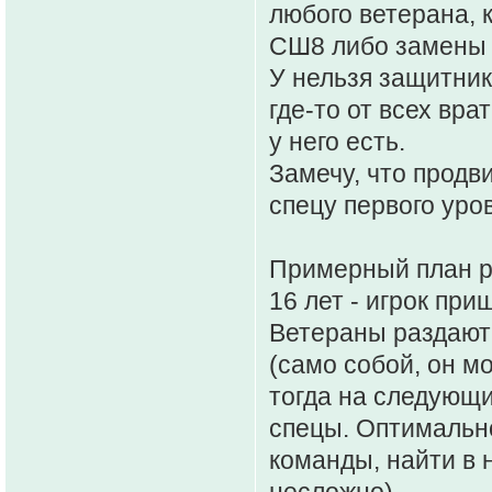
любого ветерана, к
СШ8 либо замены 
У нельзя защитник
где-то от всех вра
у него есть.
Замечу, что продв
спецу первого уро
Примерный план ра
16 лет - игрок приш
Ветераны раздают 
(само собой, он мо
тогда на следующи
спецы. Оптимально
команды, найти в 
несложно)