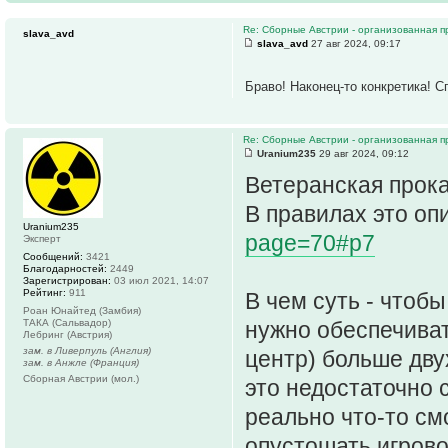
Re: Сборные Австрии - организованная п
slava_avd
slava_avd
27 авг 2024, 09:17
Браво! Наконец-то конкретика! С
Re: Сборные Австрии - организованная п
Uranium235
29 авг 2024, 09:12
Ветеранская прокач
В правилах это оп
Uranium235
page=70#p7
Эксперт
Сообщений:
3421
Благодарностей:
2449
Зарегистрирован:
03 июл 2021, 14:07
Рейтинг:
911
В чем суть - чтоб
Роан Юнайтед (Замбия)
ТАКА (Сальвадор)
нужно обеспечива
Лебринг (Австрия)
зам. в Ливерпуль (Англия)
центр) больше двух
зам. в Анжле (Франция)
Сборная Австрии (мол.)
это недостаточно 
реально что-то см
опустошать игрово