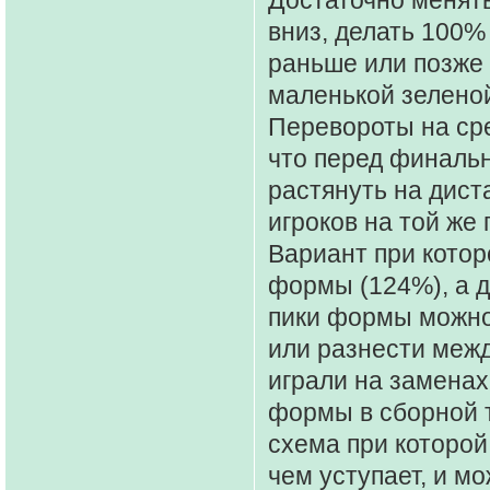
вниз, делать 100%
раньше или позже 
маленькой зеленой
Перевороты на ср
что перед финальн
растянуть на дист
игроков на той же 
Вариант при котор
формы (124%), а д
пики формы можно 
или разнести межд
играли на заменах
формы в сборной т
схема при которой
чем уступает, и м