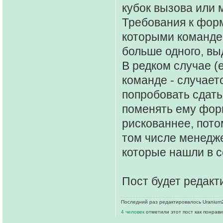
кубок вызова или 
Требования к форм
которыми команде 
больше одного, в
В редком случае (
команде - случает
попробовать сдать
поменять ему форм
рискованнее, пото
том числе менедж
которые нашли в с
Пост будет редакт
Последний раз редактировалось Uranium23
4 человек
отметили этот пост как понрав