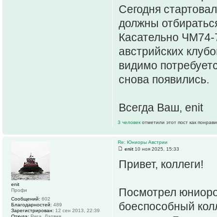
Сегодня стартовал
должны отбиратьс
Касательно ЧМ74-7
австрийских клубо
видимо потребуетс
снова появились.
Всегда Ваш, enit
3 человек
отметили этот пост как понрав
Re: Юниоры Австрии
enit
10 ноя 2025, 15:33
Привет, коллеги!
enit
Посмотрел юниоро
Профи
Сообщений:
602
боеспособный колл
Благодарностей:
489
Зарегистрирован:
12 сен 2013, 22:39
Откуда:
Рига, Латвия