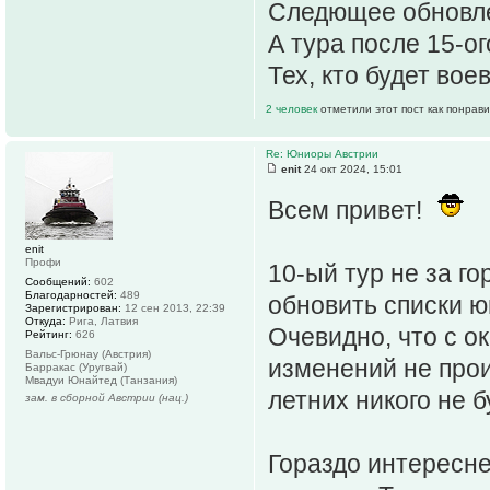
Следющее обновле
А тура после 15-о
Тех, кто будет вое
2 человек
отметили этот пост как понрав
Re: Юниоры Австрии
enit
24 окт 2024, 15:01
Всем привет!
enit
Профи
10-ый тур не за г
Сообщений:
602
Благодарностей:
489
обновить списки ю
Зарегистрирован:
12 сен 2013, 22:39
Откуда:
Рига, Латвия
Очевидно, что с 
Рейтинг:
626
Вальс-Грюнау (Австрия)
изменений не прои
Барракас (Уругвай)
Мвадуи Юнайтед (Танзания)
летних никого не б
зам. в сборной Австрии (нац.)
Гораздо интересне