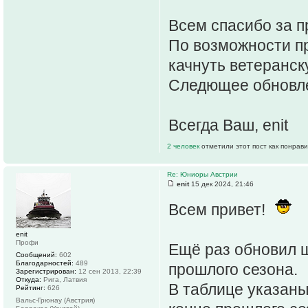
Всем спасибо за п
По возможности п
качнуть ветеранск
Следющее обновле
Всегда Ваш, enit
2 человек
отметили этот пост как понрав
Re: Юниоры Австрии
enit
15 дек 2024, 21:46
Всем привет!
enit
Профи
Ещё раз обновил ш
Сообщений:
602
Благодарностей:
489
прошлого сезона.
Зарегистрирован:
12 сен 2013, 22:39
Откуда:
Рига, Латвия
В таблице указаны
Рейтинг:
626
Вальс-Грюнау (Австрия)