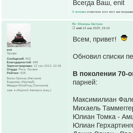
Всегда Ваш, enit
3 человек
отметили этот пост как понрав
Re: Юниоры Австрии
enit
13 апр 2025, 23:10
Всем, привет!
enit
Профи
Обновил списки п
Сообщений:
602
Благодарностей:
489
Зарегистрирован:
12 сен 2013, 22:39
Откуда:
Рига, Латвия
В поколении 70-о
Рейтинг:
626
Вальс-Грюнау (Австрия)
парней:
Барракас (Уругвай)
Мвадуи Юнайтед (Танзания)
зам. в сборной Австрии (нац.)
Максимилиан Фале
Михаель Таммеггер
Юлиан Томка - Амш
Юлиан Герхартинге