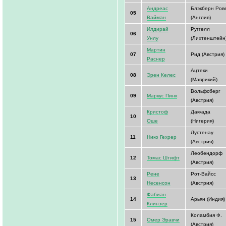
Андреас
Блэкберн Ров
05
Вайман
(Англия)
Илдирай
Руггелл
06
Унлу
(Лихтенштейн
Мартин
07
Рид (Австрия)
Раснер
Ацтеки
08
Эрен Келес
(Маврикий)
Вольфсберг
09
Маркус Пинк
(Австрия)
Кристоф
Даккада
10
Оше
(Нигерия)
Лустенау
11
Нико Гехрер
(Австрия)
Леобендорф
12
Томас Штифт
(Австрия)
Рене
Рот-Вайсс
13
Несенсон
(Австрия)
Фабиан
14
Арьян (Индия)
Клинзер
Коламбия Ф.
15
Омер Эравчи
(Австрия)