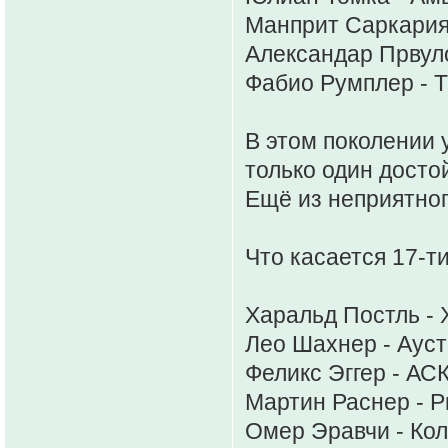
Манприт Саркария 
Александар Првуло
Фабио Румплер - 
В этом поколении 
только один досто
Ещё из неприятног
Что касается 17-ти
Харальд Постль - 
Лео Шахнер - Ауст
Феликс Эггер - АС
Мартин Раснер - Р
Омер Эравчи - Кол