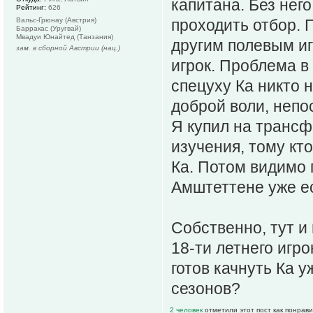
капитана. Без него
Рейтинг:
626
Вальс-Грюнау (Австрия)
проходить отбор. 
Барракас (Уругвай)
Мвадуи Юнайтед (Танзания)
другим полевым иг
зам. в сборной Австрии (нац.)
игрок. Проблема в 
спецуху Ка никто 
доброй воли, непо
Я купил на трансф
изучения, тому кто
Ка. Потом видимо п
Амштеттене уже е
Собственно, тут и
18-ти летнего игр
готов качнуть Ка 
сезонов?
2 человек
отметили этот пост как понрав