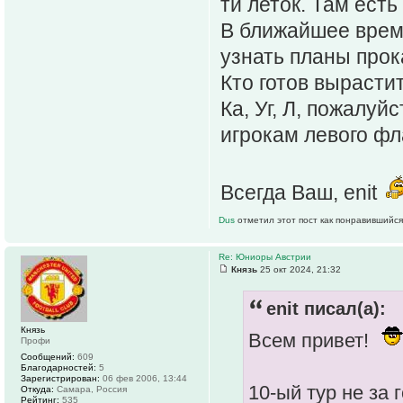
ти леток. Там есть
В ближайшее время
узнать планы прок
Кто готов вырасти
Ка, Уг, Л, пожалуй
игрокам левого фл
Всегда Ваш, enit
Dus
отметил этот пост как понравившийся
Re: Юниоры Австрии
Князь
25 окт 2024, 21:32
enit писал(а):
Князь
Всем привет!
Профи
Сообщений:
609
Благодарностей:
5
Зарегистрирован:
06 фев 2006, 13:44
10-ый тур не за
Откуда:
Самара, Россия
Рейтинг:
535