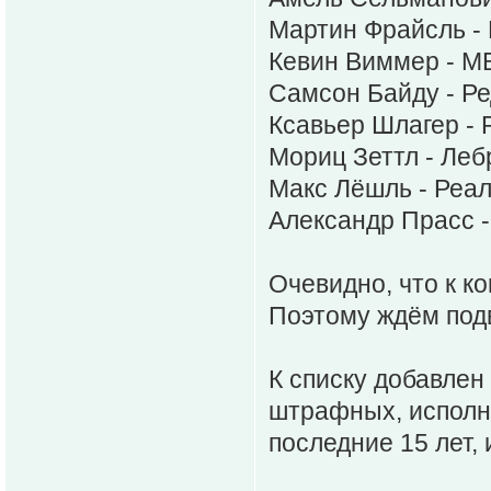
Мартин Фрайсль - 
Кевин Виммер - МБ
Самсон Байду - Ре
Ксавьер Шлагер - 
Мориц Зеттл - Леб
Макс Лёшль - Реал
Александр Прасс -
Очевидно, что к к
Поэтому ждём подв
К списку добавлен
штрафных, исполн
последние 15 лет,