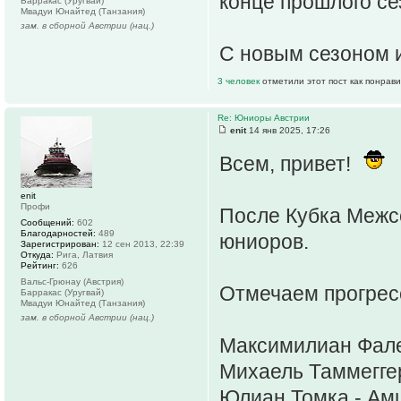
конце прошлого се
Барракас (Уругвай)
Мвадуи Юнайтед (Танзания)
зам. в сборной Австрии (нац.)
С новым сезоном и
3 человек
отметили этот пост как понрав
Re: Юниоры Австрии
enit
14 янв 2025, 17:26
Всем, привет!
enit
Профи
После Кубка Межс
Сообщений:
602
Благодарностей:
489
юниоров.
Зарегистрирован:
12 сен 2013, 22:39
Откуда:
Рига, Латвия
Рейтинг:
626
Вальс-Грюнау (Австрия)
Отмечаем прогресс
Барракас (Уругвай)
Мвадуи Юнайтед (Танзания)
зам. в сборной Австрии (нац.)
Максимилиан Фале
Михаель Таммеггер
Юлиан Томка - Ам