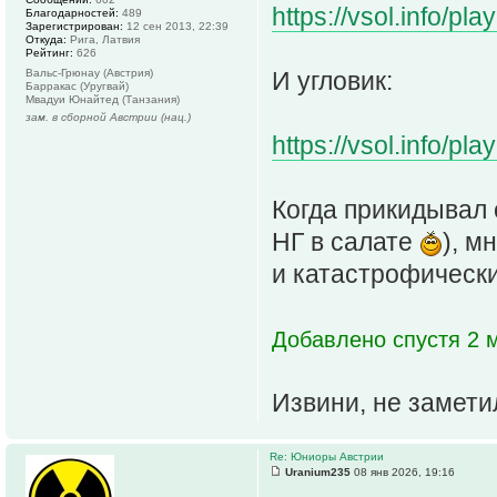
https://vsol.info/
Благодарностей:
489
Зарегистрирован:
12 сен 2013, 22:39
Откуда:
Рига, Латвия
Рейтинг:
626
Вальс-Грюнау (Австрия)
И угловик:
Барракас (Уругвай)
Мвадуи Юнайтед (Танзания)
зам. в сборной Австрии (нац.)
https://vsol.info/
Когда прикидывал с
НГ в салате
), м
и катастрофически
Добавлено спустя 2 м
Извини, не заметил
Re: Юниоры Австрии
Uranium235
08 янв 2026, 19:16