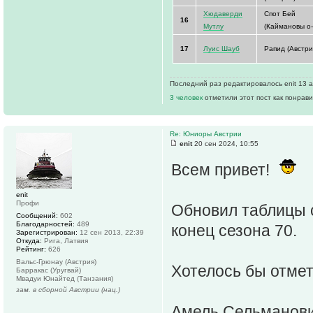
Хюдаверди
Спот Бей
16
Мутлу
(Каймановы о-
17
Луис Шауб
Рапид (Австри
Последний раз редактировалось enit 13 ап
3 человек
отметили этот пост как понрав
Re: Юниоры Австрии
enit
20 сен 2024, 10:55
Всем привет!
enit
Профи
Обновил таблицы 
Сообщений:
602
Благодарностей:
489
конец сезона 70.
Зарегистрирован:
12 сен 2013, 22:39
Откуда:
Рига, Латвия
Рейтинг:
626
Вальс-Грюнау (Австрия)
Хотелось бы отмет
Барракас (Уругвай)
Мвадуи Юнайтед (Танзания)
зам. в сборной Австрии (нац.)
Амель Сельманови