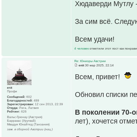
Хюдаверди Мутлу -
За сим всё. Следу
Всем удачи!
4 человек
отметили этот пост как понрав
Re: Юниоры Австрии
enit
30 мар 2025, 22:14
Всем, привет!
enit
Профи
Обновил списки п
Сообщений:
602
Благодарностей:
489
Зарегистрирован:
12 сен 2013, 22:39
Откуда:
Рига, Латвия
В поколении 70-о
Рейтинг:
626
Вальс-Грюнау (Австрия)
лет), хочется отм
Барракас (Уругвай)
Мвадуи Юнайтед (Танзания)
зам. в сборной Австрии (нац.)