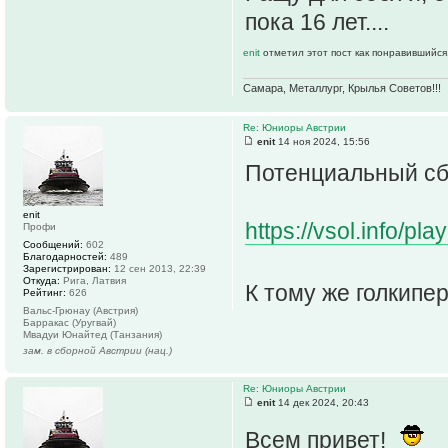
пока 16 лет....
enit
отметил этот пост как понравившийся
Самара, Металлург, Крылья Советов!!!
Re: Юниоры Австрии
enit
14 ноя 2024, 15:56
Потенциальный сб
enit
https://vsol.info/
Профи
Сообщений:
602
Благодарностей:
489
Зарегистрирован:
12 сен 2013, 22:39
Откуда:
Рига, Латвия
К тому же голкипе
Рейтинг:
626
Вальс-Грюнау (Австрия)
Барракас (Уругвай)
Мвадуи Юнайтед (Танзания)
зам. в сборной Австрии (нац.)
Re: Юниоры Австрии
enit
14 дек 2024, 20:43
Всем привет!