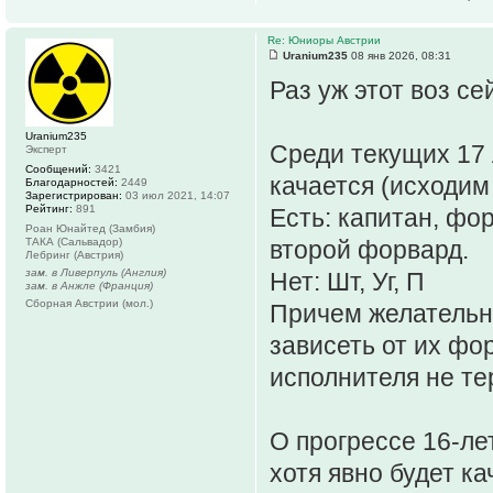
Re: Юниоры Австрии
Uranium235
08 янв 2026, 08:31
Раз уж этот воз се
Uranium235
Среди текущих 17 
Эксперт
Сообщений:
3421
качается (исходим
Благодарностей:
2449
Зарегистрирован:
03 июл 2021, 14:07
Рейтинг:
891
Есть: капитан, фо
Роан Юнайтед (Замбия)
ТАКА (Сальвадор)
второй форвард.
Лебринг (Австрия)
зам. в Ливерпуль (Англия)
Нет: Шт, Уг, П
зам. в Анжле (Франция)
Сборная Австрии (мол.)
Причем желательно
зависеть от их фо
исполнителя не те
О прогрессе 16-лет
хотя явно будет к