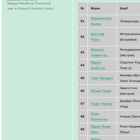
Мвадуи Юнайтед (Танзания)
зам. в сборной Австрии (нац.)
№
Игрок
Клуб
Максимилиан
01
Эсмеральда 
Фалер
Кристоф
Интернасио
02
Райсс
(Колумбия)
Михаель
Фельдкирхен
03
Таммеггер
(Австрия)
Марио
Спортинг Клу
04
Кнайссль
Томе и)
Киньяра Шуг
05
Тимо Фридрих
Уоркс (Уганд
Амштеттен
06
Юлиан Томка
(Австрия)
Дарфур Юна
07
Алден Терлер
(Чад)
Лукас
08
Ачуапа (Гват
Валлингер
Марио Ловре
Реал Академ
09
Прок
(Перу)
Матео