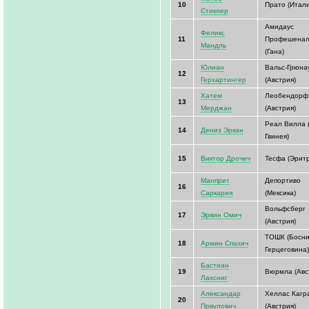
10
Прато (Итали
Стиклер
Амидаус
Феликс
11
Профешенал
Мандль
(Гана)
Юлиан
Вальс-Грюна
12
Герхартингер
(Австрия)
Хатем
Леобендорф
13
Мерджан
(Австрия)
Реал Вилла (
14
Дениз Эркан
Гвинея)
15
Виктор Дрочич
Тесфа (Эритр
Манприт
Депортиво
16
Саркария
(Мексика)
Вольфсберг
17
Эрвин Омич
(Австрия)
ТОШК (Босни
18
Армин Спахич
Герцеговина)
Бастиан
19
Вюрмла (Авс
Лахсниг
Александар
Хеллас Кагр
20
Првулович
(Австрия)