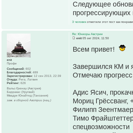
Следующее обновл
прогрессирующих и
3 человек
отметили этот пост как понрав
Re: Юниоры Австрии
enit
05 окт 2024, 11:50
Всем привет!
enit
Профи
Завершился КМ и я
Сообщений:
602
Благодарностей:
489
Отмечаю прогресс
Зарегистрирован:
12 сен 2013, 22:39
Откуда:
Рига, Латвия
Рейтинг:
626
Вальс-Грюнау (Австрия)
Адис Ясич, прокач
Барракас (Уругвай)
Мвадуи Юнайтед (Танзания)
Мориц Грёссванг, 
зам. в сборной Австрии (нац.)
Филипп Зеентмаер
Тимо Фрайштеттер,
спецвозможности