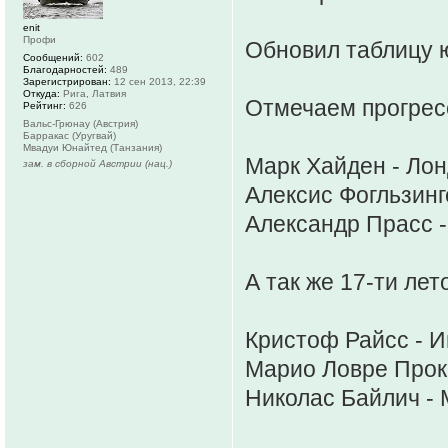
enit
Профи
Обновил таблицу 
Сообщений:
602
Благодарностей:
489
Зарегистрирован:
12 сен 2013, 22:39
Откуда:
Рига, Латвия
Отмечаем прогрес
Рейтинг:
626
Вальс-Грюнау (Австрия)
Барракас (Уругвай)
Мвадуи Юнайтед (Танзания)
Марк Хайден - Лон
зам. в сборной Австрии (нац.)
Алексис Фогльзинг
Александр Прасс -
А так же 17-ти лето
Кристоф Райсс - 
Марио Ловре Прок 
Николас Байлич - 