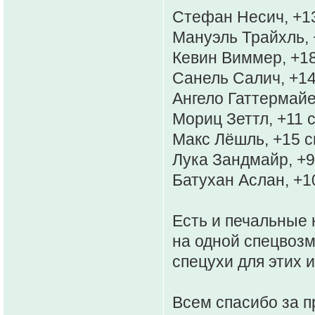
Стефан Несич, +1
Мануэль Трайхль, 
Кевин Виммер, +18
Санель Салич, +14
Ангело Гаттермайе
Мориц Зеттл, +11 
Макс Лёшль, +15 с
Лука Зандмайр, +9
Батухан Аслан, +1
Есть и печальные 
на одной спецвозм
спецухи для этих 
Всем спасибо за п