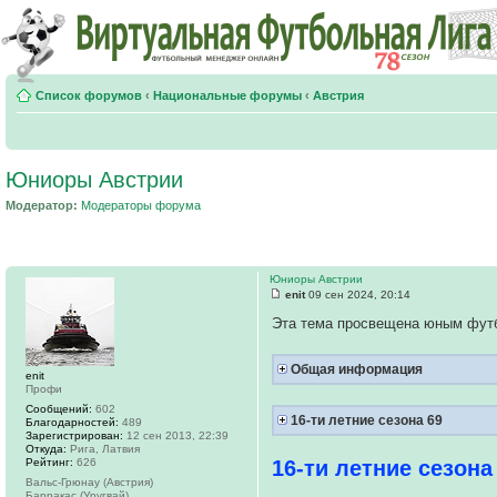
Список форумов
‹
Национальные форумы
‹
Австрия
Юниоры Австрии
Модератор:
Модераторы форума
Юниоры Австрии
enit
09 сен 2024, 20:14
Эта тема просвещена юным фут
Общая информация
enit
Профи
Сообщений:
602
16-ти летние сезона 69
Благодарностей:
489
Зарегистрирован:
12 сен 2013, 22:39
Откуда:
Рига, Латвия
Рейтинг:
626
16-ти летние сезона
Вальс-Грюнау (Австрия)
Барракас (Уругвай)