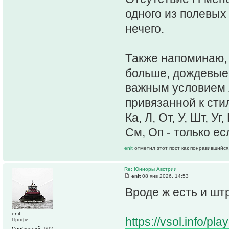
одного из полевых
нечего.
Также напоминаю, 
больше, дождевые 
важным условием я
привязанной к сти
Ка, Л, От, У, Шт, Уг,
См, Оп - только ес
enit
отметил этот пост как понравившийся
Re: Юниоры Австрии
enit
08 янв 2026, 14:53
Вроде ж есть и шт
enit
https://vsol.info/p
Профи
Сообщений:
602