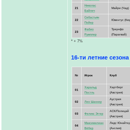
Николас
21
Майри (Чад)
Байлич
Себастьян
22
Ювентус (Кю
Пойер
Фабио
Триунфо
23
Румплер
(Парагвай)
* + 7%
16-ти летние сезона
№
Игрок
Клуб
Харальд
Хартберг
01
Постль
(Австрия)
Аустрия
02
Лео Шахнер
(Австрия)
АСК/Полицай
03
Феликс Эггер
(Австрия)
Максимилиан
Лидс Юнайте
04
Вёбер
(Англия)