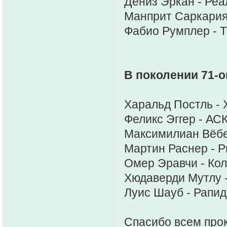
Дениз Эркан - Реал
Манприт Саркария 
Фабио Румплер - Т
В поколении 71-о
Харальд Постль - 
Феликс Эггер - АС
Максимилиан Вёбер
Мартин Раснер - Р
Омер Эравчи - Кол
Хюдаверди Мутлу -
Луис Шауб - Рапид
Спасибо всем про