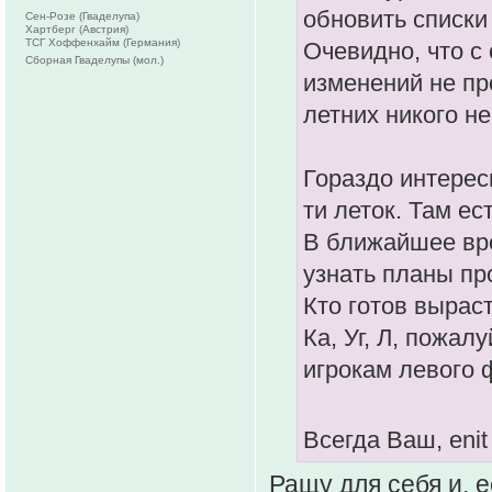
обновить списки
Сен-Розе (Гваделупа)
Хартберг (Австрия)
ТСГ Хоффенхайм (Германия)
Очевидно, что с
Сборная Гваделупы (мол.)
изменений не пр
летних никого не
Гораздо интерес
ти леток. Там ес
В ближайшее вре
узнать планы пр
Кто готов вырас
Ка, Уг, Л, пожал
игрокам левого 
Всегда Ваш, eni
Ращу для себя и, 