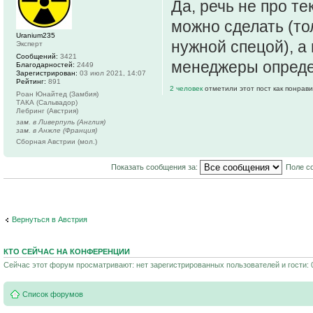
Да, речь не про те
можно сделать (то
Uranium235
нужной спецой), а
Эксперт
Сообщений:
3421
менеджеры опреде
Благодарностей:
2449
Зарегистрирован:
03 июл 2021, 14:07
Рейтинг:
891
2 человек
отметили этот пост как понрав
Роан Юнайтед (Замбия)
ТАКА (Сальвадор)
Лебринг (Австрия)
зам. в Ливерпуль (Англия)
зам. в Анжле (Франция)
Сборная Австрии (мол.)
Показать сообщения за:
Поле с
Вернуться в Австрия
КТО СЕЙЧАС НА КОНФЕРЕНЦИИ
Сейчас этот форум просматривают: нет зарегистрированных пользователей и гости: 
Список форумов