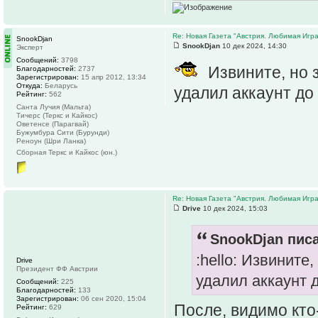
Re: Новая Газета "Австрия. Любимая Игра
SnookDjan
SnookDjan
10 дек 2024, 14:30
Эксперт
Сообщений:
3798
Извините, но з
Благодарностей:
2737
Зарегистрирован:
15 апр 2012, 13:34
Откуда:
Беларусь
удалил аккаунт до
Рейтинг:
562
Санта Лучия (Мальта)
Тичерс (Теркс и Кайкос)
Оветенсе (Парагвай)
Бужумбура Сити (Бурунди)
Реноун (Шри Ланка)
Сборная Теркс и Кайкос (юн.)
Re: Новая Газета "Австрия. Любимая Игра
Drive
10 дек 2024, 15:03
SnookDjan писа
:hello: Извините
Drive
Президент ФФ Австрии
удалил аккаунт 
Сообщений:
225
Благодарностей:
133
Зарегистрирован:
06 сен 2020, 15:04
После, видимо кто
Рейтинг:
629