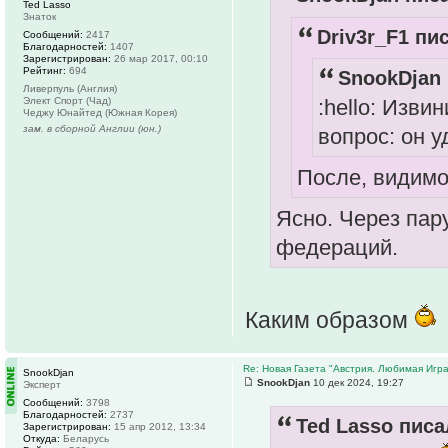
Ted Lasso
Знаток
Driv3r_F1 пис
Сообщений:
2417
Благодарностей:
1407
Зарегистрирован:
26 мар 2017, 00:10
Рейтинг:
694
SnookDjan 
Ливерпуль (Англия)
:hello: Изви
Элект Спорт (Чад)
Чеджу Юнайтед (Южная Корея)
зам. в сборной Англии (юн.)
вопрос: он 
После, видимо
Ясно. Через пару
федераций.
Каким образом
Re: Новая Газета "Австрия. Любимая Игра
SnookDjan
SnookDjan
10 дек 2024, 19:27
Эксперт
Сообщений:
3798
Благодарностей:
2737
Ted Lasso писа
Зарегистрирован:
15 апр 2012, 13:34
Откуда:
Беларусь