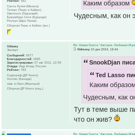
Рейтинг:
562
Каким образом
Санта Лучия (Мальта)
Тичерс (Теркс и Кайкос)
Чудесным, как он э
Оветенсе (Парагвай)
Бужумбура Сити (Бурунди)
Реноун (Шри Ланка)
Сборная Теркс и Кайкос (юн.)
Re: Новая Газета "Австрия. Любимая Игра
Odissey
Odissey
10 дек 2024, 19:44
Эксперт
Сообщений:
5677
Благодарностей:
1895
SnookDjan писа
Зарегистрирован:
07 авг 2011, 22:59
Откуда:
Ищу Итаку, Россия
Рейтинг:
783
Ted Lasso пи
Содиграф (ДР Конго)
Хеллас (Канада)
Каким образо
зам. в Ланс (Франция)
Сборная ДР Конго (нац.)
Чудесным, как он
Тут в теме выше п
что он жив?
Re: Новая Газета "Австрия. Любимая Игра