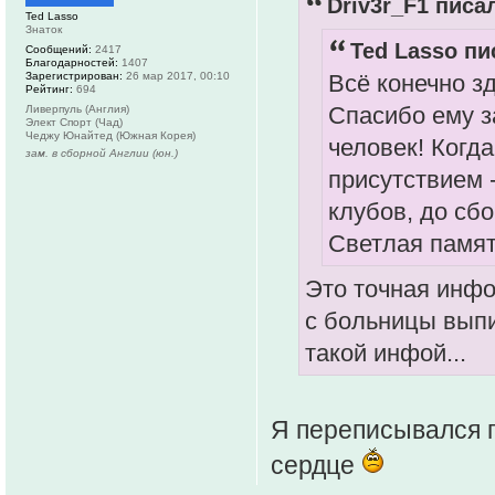
Driv3r_F1 писал
Ted Lasso
Знаток
Ted Lasso пи
Сообщений:
2417
Благодарностей:
1407
Зарегистрирован:
26 мар 2017, 00:10
Всё конечно зд
Рейтинг:
694
Спасибо ему з
Ливерпуль (Англия)
Элект Спорт (Чад)
Чеджу Юнайтед (Южная Корея)
человек! Когда
зам. в сборной Англии (юн.)
присутствием 
клубов, до сбо
Светлая память
Это точная инфо
с больницы выпи
такой инфой...
Я переписывался по
сердце