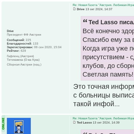
Re: Новая Газета "Австрия. Любимая Игра
Drive
13 окт 2024, 14:37
Ted Lasso писа
Всё конечно здор
Drive
Президент ФФ Австрии
Спасибо ему за 
Сообщений:
225
Благодарностей:
133
Когда игра уже п
Зарегистрирован:
06 сен 2020, 15:04
Рейтинг:
629
присутствием - 
Гафленц (Австрия)
Титикавека (О-ва Кука)
клубов, до сборн
Сборная Австрии (нац.)
Светлая память!!
Это точная информ
с больницы выписа
такой инфой...
Re: Новая Газета "Австрия. Любимая Игра
Ted Lasso
13 окт 2024, 14:39