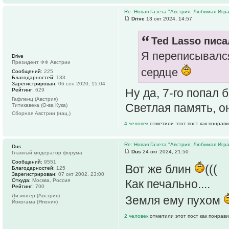
Re: Новая Газета "Австрия. Любимая Игра
Drive
13 окт 2024, 14:57
Ted Lasso писа
Я переписывался 
Drive
Президент ФФ Австрии
сердце
Сообщений:
225
Благодарностей:
133
Зарегистрирован:
06 сен 2020, 15:04
Ну да, 7-го попал 
Рейтинг:
629
Гафленц (Австрия)
Светлая память, о
Титикавека (О-ва Кука)
Сборная Австрии (нац.)
4 человек
отметили этот пост как понрав
Re: Новая Газета "Австрия. Любимая Игра
Dus
Dus
24 окт 2024, 21:50
Главный модератор форума
Сообщений:
9551
Вот же блин
(((
Благодарностей:
125
Зарегистрирован:
07 окт 2002, 23:00
Откуда:
Москва, Россия
Как печально....
Рейтинг:
700
Лизингер (Австрия)
Земля ему пухом
Йокогама (Япония)
2 человек
отметили этот пост как понрав