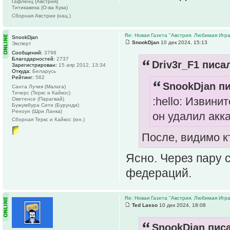
Гафленц (Австрия)
Титикавека (О-ва Кука)
Сборная Австрии (нац.)
Re: Новая Газета "Австрия. Любимая Игра
SnookDjan
SnookDjan
10 дек 2024, 15:13
Эксперт
Сообщений:
3798
Благодарностей:
2737
Driv3r_F1 писал
Зарегистрирован:
15 апр 2012, 13:34
Откуда:
Беларусь
Рейтинг:
562
SnookDjan пи
Санта Лучия (Мальта)
Тичерс (Теркс и Кайкос)
:hello: Извини
Оветенсе (Парагвай)
Бужумбура Сити (Бурунди)
Реноун (Шри Ланка)
он удалил акк
Сборная Теркс и Кайкос (юн.)
После, видимо к
Ясно. Через пару 
федераций.
Re: Новая Газета "Австрия. Любимая Игра
Ted Lasso
10 дек 2024, 18:08
SnookDjan писа