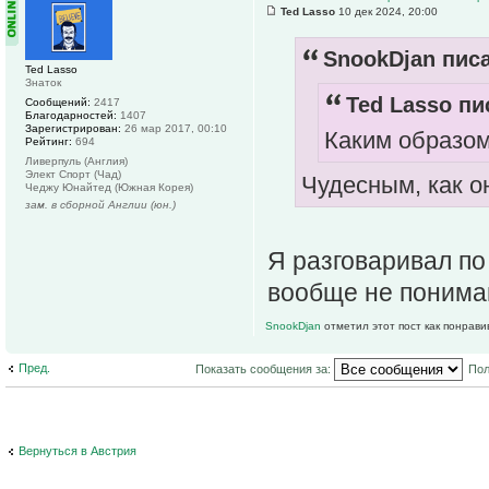
Ted Lasso
10 дек 2024, 20:00
SnookDjan писа
Ted Lasso
Знаток
Ted Lasso пи
Сообщений:
2417
Благодарностей:
1407
Зарегистрирован:
26 мар 2017, 00:10
Каким образо
Рейтинг:
694
Ливерпуль (Англия)
Элект Спорт (Чад)
Чудесным, как он
Чеджу Юнайтед (Южная Корея)
зам. в сборной Англии (юн.)
Я разговаривал по
вообще не понима
SnookDjan
отметил этот пост как понрави
Пред.
Показать сообщения за:
Пол
Вернуться в Австрия