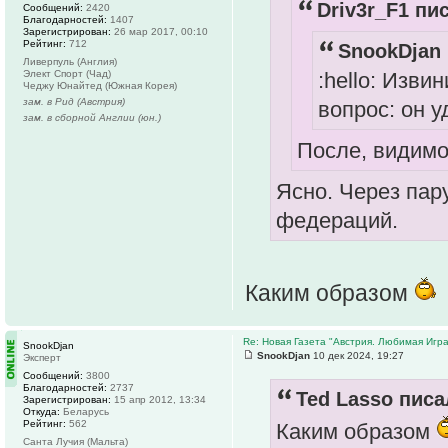
Driv3r_F1 пис
Сообщений:
2420
Благодарностей:
1407
Зарегистрирован:
26 мар 2017, 00:10
Рейтинг:
712
SnookDjan 
Ливерпуль (Англия)
:hello: Изви
Элект Спорт (Чад)
Чеджу Юнайтед (Южная Корея)
зам. в Рид (Австрия)
вопрос: он 
зам. в сборной Англии (юн.)
После, видимо
Ясно. Через пару
федераций.
Каким образом
Re: Новая Газета "Австрия. Любимая Игра
SnookDjan
SnookDjan
10 дек 2024, 19:27
Эксперт
Сообщений:
3800
Благодарностей:
2737
Ted Lasso писа
Зарегистрирован:
15 апр 2012, 13:34
Откуда:
Беларусь
Рейтинг:
562
Каким образом
Санта Лучия (Мальта)