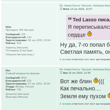
Re: Новая Газета "Австрия. Любимая Игра
Drive
13 окт 2024, 14:57
Ted Lasso писа
Я переписывался 
Drive
Президент ФФ Австрии
сердце
Сообщений:
225
Благодарностей:
133
Зарегистрирован:
06 сен 2020, 15:04
Ну да, 7-го попал 
Рейтинг:
629
Гафленц (Австрия)
Светлая память, о
Титикавека (О-ва Кука)
Сборная Австрии (нац.)
4 человек
отметили этот пост как понрав
Re: Новая Газета "Австрия. Любимая Игра
Dus
Dus
24 окт 2024, 21:50
Главный модератор форума
Сообщений:
9551
Вот же блин
(((
Благодарностей:
125
Зарегистрирован:
07 окт 2002, 23:00
Откуда:
Москва, Россия
Как печально....
Рейтинг:
700
Лизингер (Австрия)
Земля ему пухом
Йокогама (Япония)
2 человек
отметили этот пост как понрав