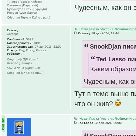
Тичерс (Теркс и Кайкос)
Чудесным, как он э
Оветенсе (Парагвай)
Бужумбура Сити (Бурунди)
Реноун (Шри Ланка)
Сборная Теркс и Кайкос (юн.)
Re: Новая Газета "Австрия. Любимая Игра
Odissey
Odissey
10 дек 2024, 19:44
Эксперт
Сообщений:
5677
Благодарностей:
1896
SnookDjan писа
Зарегистрирован:
07 авг 2011, 22:59
Откуда:
Ищу Итаку, Россия
Рейтинг:
783
Ted Lasso пи
Содиграф (ДР Конго)
Хеллас (Канада)
Каким образо
зам. в Ланс (Франция)
Сборная ДР Конго (нац.)
Чудесным, как он
Тут в теме выше п
что он жив?
Re: Новая Газета "Австрия. Любимая Игра
Ted Lasso
10 дек 2024, 20:00