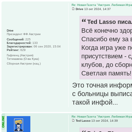
Re: Новая Газета "Австрия. Любимая Игра
Drive
13 окт 2024, 14:37
Ted Lasso писа
Всё конечно здор
Drive
Президент ФФ Австрии
Спасибо ему за 
Сообщений:
225
Благодарностей:
133
Когда игра уже п
Зарегистрирован:
06 сен 2020, 15:04
Рейтинг:
629
присутствием - 
Гафленц (Австрия)
Титикавека (О-ва Кука)
клубов, до сборн
Сборная Австрии (нац.)
Светлая память!!
Это точная информ
с больницы выписа
такой инфой...
Re: Новая Газета "Австрия. Любимая Игра
Ted Lasso
13 окт 2024, 14:39