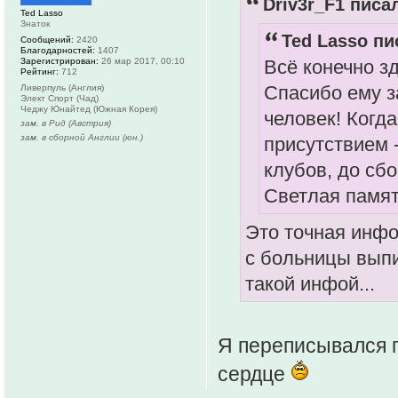
Driv3r_F1 писал
Ted Lasso
Знаток
Ted Lasso пи
Сообщений:
2420
Благодарностей:
1407
Зарегистрирован:
26 мар 2017, 00:10
Всё конечно зд
Рейтинг:
712
Спасибо ему з
Ливерпуль (Англия)
Элект Спорт (Чад)
Чеджу Юнайтед (Южная Корея)
человек! Когда
зам. в Рид (Австрия)
зам. в сборной Англии (юн.)
присутствием 
клубов, до сбо
Светлая память
Это точная инфо
с больницы выпи
такой инфой...
Я переписывался по
сердце