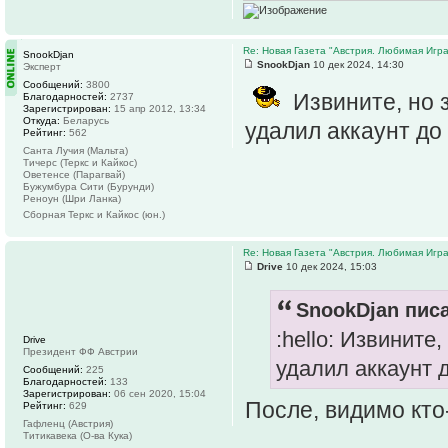
Re: Новая Газета "Австрия. Любимая Игра
SnookDjan
SnookDjan
10 дек 2024, 14:30
Эксперт
Сообщений:
3800
Извините, но з
Благодарностей:
2737
Зарегистрирован:
15 апр 2012, 13:34
Откуда:
Беларусь
удалил аккаунт до
Рейтинг:
562
Санта Лучия (Мальта)
Тичерс (Теркс и Кайкос)
Оветенсе (Парагвай)
Бужумбура Сити (Бурунди)
Реноун (Шри Ланка)
Сборная Теркс и Кайкос (юн.)
Re: Новая Газета "Австрия. Любимая Игра
Drive
10 дек 2024, 15:03
SnookDjan писа
:hello: Извините
Drive
Президент ФФ Австрии
удалил аккаунт 
Сообщений:
225
Благодарностей:
133
Зарегистрирован:
06 сен 2020, 15:04
После, видимо кто
Рейтинг:
629
Гафленц (Австрия)
Титикавека (О-ва Кука)