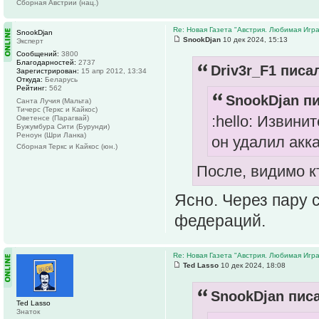
Сборная Австрии (нац.)
Re: Новая Газета "Австрия. Любимая Игра
SnookDjan
SnookDjan
10 дек 2024, 15:13
Эксперт
Сообщений:
3800
Благодарностей:
2737
Driv3r_F1 писал
Зарегистрирован:
15 апр 2012, 13:34
Откуда:
Беларусь
Рейтинг:
562
SnookDjan пи
Санта Лучия (Мальта)
Тичерс (Теркс и Кайкос)
:hello: Извини
Оветенсе (Парагвай)
Бужумбура Сити (Бурунди)
Реноун (Шри Ланка)
он удалил акк
Сборная Теркс и Кайкос (юн.)
После, видимо к
Ясно. Через пару 
федераций.
Re: Новая Газета "Австрия. Любимая Игра
Ted Lasso
10 дек 2024, 18:08
SnookDjan писа
Ted Lasso
Знаток