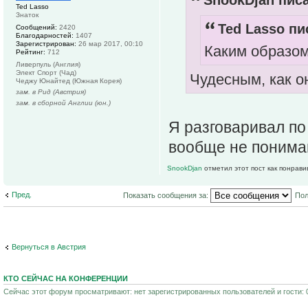
SnookDjan писа
Ted Lasso
Знаток
Ted Lasso пи
Сообщений:
2420
Благодарностей:
1407
Зарегистрирован:
26 мар 2017, 00:10
Каким образо
Рейтинг:
712
Ливерпуль (Англия)
Элект Спорт (Чад)
Чудесным, как он
Чеджу Юнайтед (Южная Корея)
зам. в Рид (Австрия)
зам. в сборной Англии (юн.)
Я разговаривал по
вообще не понима
SnookDjan
отметил этот пост как понрави
Пред.
Показать сообщения за:
Пол
Вернуться в Австрия
КТО СЕЙЧАС НА КОНФЕРЕНЦИИ
Сейчас этот форум просматривают: нет зарегистрированных пользователей и гости: 