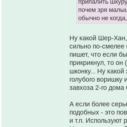
припалить шкуру
почем зря малыш
обычно не когда
Ну какой Шер-Хан,
сильно по-смелее 
пишет, что если бы
прикрикнул, то он 
шконку... Ну како
голубого воришку 
завхоза 2-го дом
А если более серь
подобных - это по
и т.п. Используют 