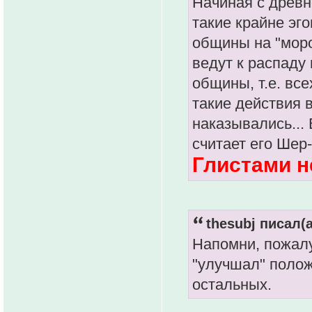
Начиная с древн
такие крайне эг
общины на "моро
ведут к распаду
общины, т.е. вс
такие действия 
наказывались... 
считает его Шер
Глистами н
thesubj писал(а
Напомни, пожалу
"улучшал" полож
остальных.