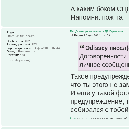
А каким боком СЦ
Напомни, пож-та
Re: Договорные матчи в Д1 Германии
Regen
Regen
28 дек 2024, 14:59
Опытный менеджер
Сообщений:
402
Благодарностей:
353
Odissey писал(
Зарегистрирован:
04 фев 2009, 07:44
Откуда:
Виллемстад
Договоренности 
Рейтинг:
538
Ганза (Германия)
личное сообщени
Такое предупрежде
что ты этого не з
И ещё у такой фор
предупреждение, т
собирался с тобой
hrust
отметил этот пост как понравившийс