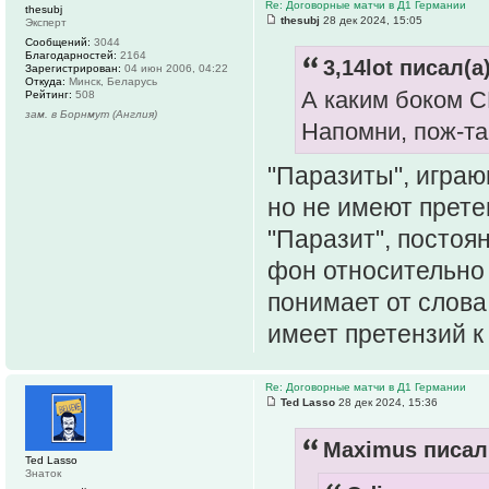
Re: Договорные матчи в Д1 Германии
thesubj
thesubj
28 дек 2024, 15:05
Эксперт
Сообщений:
3044
Благодарностей:
2164
3,14lot писал(а)
Зарегистрирован:
04 июн 2006, 04:22
Откуда:
Минск, Беларусь
А каким боком С
Рейтинг:
508
зам. в Борнмут (Англия)
Напомни, пож-та
"Паразиты", играю
но не имеют прете
"Паразит", посто
фон относительно 
понимает от слова
имеет претензий к
Re: Договорные матчи в Д1 Германии
Ted Lasso
28 дек 2024, 15:36
Maximus писал(
Ted Lasso
Знаток