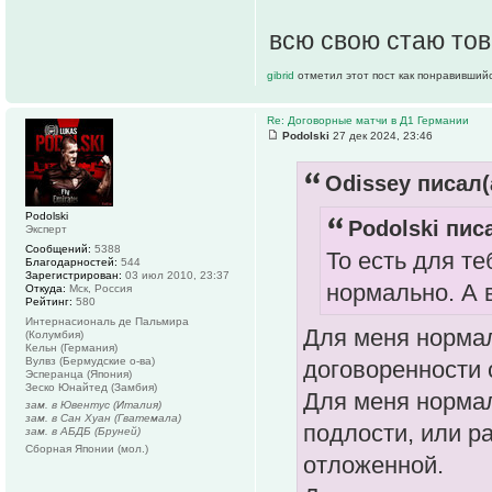
всю свою стаю то
gibrid
отметил этот пост как понравившийс
Re: Договорные матчи в Д1 Германии
Podolski
27 дек 2024, 23:46
Odissey писал(
Podolski
Podolski писа
Эксперт
Сообщений:
5388
То есть для те
Благодарностей:
544
Зарегистрирован:
03 июл 2010, 23:37
нормально. А 
Откуда:
Мск, Россия
Рейтинг:
580
Интернасиональ де Пальмира
Для меня нормал
(Колумбия)
Кельн (Германия)
Вулвз (Бермудские о-ва)
договоренности 
Эсперанца (Япония)
Зеско Юнайтед (Замбия)
Для меня нормал
зам. в Ювентус (Италия)
зам. в Сан Хуан (Гватемала)
подлости, или р
зам. в АБДБ (Бруней)
Сборная Японии (мол.)
отложенной.