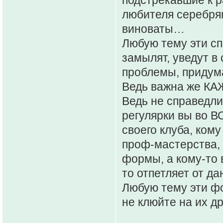
подстрекавшие к р
любителя серебрян
виноваты…
Любую тему эти с
замылят, уведут в
проблемы, придум
Ведь важна же К
Ведь не справедли
регулярки вы во В
своего клуба, кому
проф-мастерства, 
формы, а кому-то в
то отпетляет от д
Любую тему эти ф
не клюйте на их 