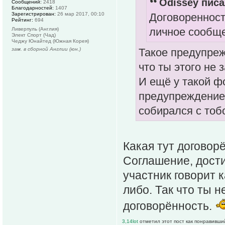
Odissey писа
Сообщений:
2418
Благодарностей:
1407
Зарегистрирован:
26 мар 2017, 00:10
Договоренност
Рейтинг:
694
личное сообщен
Ливерпуль (Англия)
Элект Спорт (Чад)
Чеджу Юнайтед (Южная Корея)
зам. в сборной Англии (юн.)
Такое предупреж
что ты этого не 
И ещё у такой ф
предупреждение,
собирался с тоб
Какая тут договорё
Соглашение, дости
участник говорит к
либо. Так что ты н
договорённость.
3,14lot
отметил этот пост как понравивши