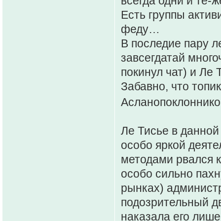
всегда одни и те-
Есть группы актив
феду…
В последие пару л
завсегдатай мног
покинул чат) и Ле
Забавно, что топик
Асланопоклоннико
Ле Тисье в данной
особо яркой деяте
методами рвался 
особо сильно пахн
рынках) админист
подозрительный дв
наказала его лише