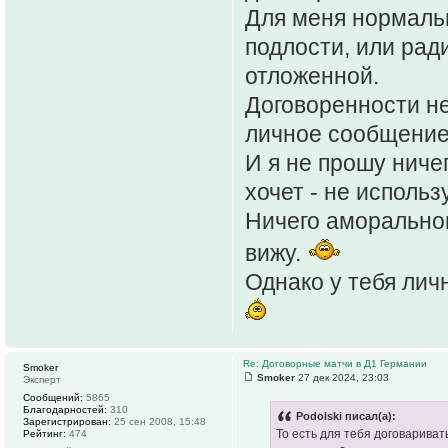
Для меня нормальн
подлости, или рад
отложенной.
Договоренности не
личное сообщение,
И я не прошу ничег
хочет - не использу
Ничего аморальног
вижу.
Однако у тебя лич
Re: Договорные матчи в Д1 Германии
Smoker
Smoker
27 дек 2024, 23:03
Эксперт
Сообщений:
5865
Благодарностей:
310
Podolski писал(а):
Зарегистрирован:
25 сен 2008, 15:48
То есть для тебя договариват
Рейтинг:
474