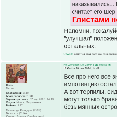
наказывались... 
считает его Шер
Глистами н
Напомни, пожалуйс
"улучшал" положен
остальных.
Offworld
отметил этот пост как понравивш
Re: Договорные матчи в Д1 Германии
Osiris
28 дек 2024, 14:49
Все про него все з
импотенцию остал
Osiris
Мастер
А вот терпилы, си
Сообщений:
1449
Благодарностей:
331
могут только брав
Зарегистрирован:
02 апр 2005, 14:49
Откуда:
Mosca, Микронезия
безымянных остро
Рейтинг:
837
Мамелоди Сандаунс (ЮАР)
Велосити (США)
Ювенес Догана (Сан-Марино)