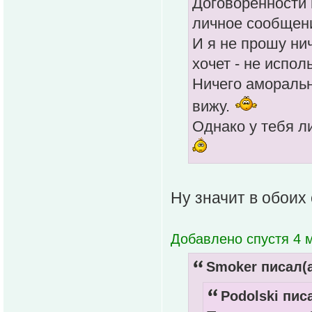
Договоренности 
личное сообщени
И я не прошу нич
хочет - не исполь
Ничего аморальн
вижу.
Однако у тебя л
Ну значит в обоих
Добавлено спустя 4 м
Smoker писал(а
Podolski писа