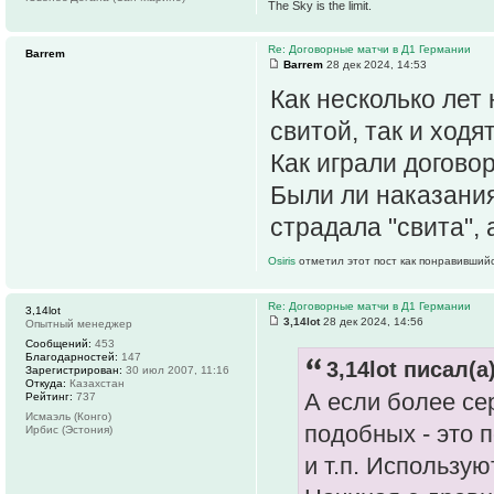
The Sky is the limit.
Re: Договорные матчи в Д1 Германии
Barrem
Barrem
28 дек 2024, 14:53
Как несколько лет
свитой, так и ходят
Как играли договор
Были ли наказания
страдала "свита", 
Osiris
отметил этот пост как понравившийс
Re: Договорные матчи в Д1 Германии
3,14lot
3,14lot
28 дек 2024, 14:56
Опытный менеджер
Сообщений:
453
Благодарностей:
147
3,14lot писал(а)
Зарегистрирован:
30 июл 2007, 11:16
Откуда:
Казахстан
А если более се
Рейтинг:
737
Исмаэль (Конго)
подобных - это 
Ирбис (Эстония)
и т.п. Использую