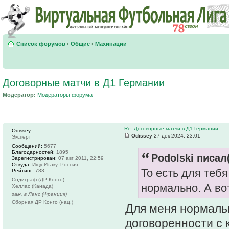
Список форумов
‹
Общие
‹
Махинации
Договорные матчи в Д1 Германии
Модератор:
Модераторы форума
Re: Договорные матчи в Д1 Германии
Odissey
Odissey
27 дек 2024, 23:01
Эксперт
Сообщений:
5677
Благодарностей:
1895
Podolski писал(
Зарегистрирован:
07 авг 2011, 22:59
Откуда:
Ищу Итаку, Россия
То есть для теб
Рейтинг:
783
Содиграф (ДР Конго)
нормально. А во
Хеллас (Канада)
зам. в Ланс (Франция)
Сборная ДР Конго (нац.)
Для меня нормальн
договоренности с 