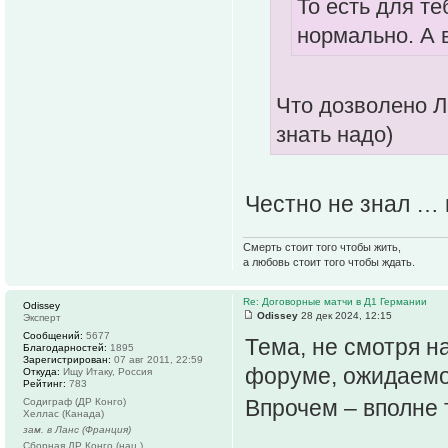
То есть для те
нормально. А 
Что дозволено Л
знать надо)
Честно не знал … 
Смерть стоит того чтобы жить,
а любовь стоит того чтобы ждать.
Re: Договорные матчи в Д1 Германии
Odissey
Odissey
28 дек 2024, 12:15
Эксперт
Сообщений:
5677
Тема, не смотря н
Благодарностей:
1895
Зарегистрирован:
07 авг 2011, 22:59
форуме, ожидаемо
Откуда:
Ищу Итаку, Россия
Рейтинг:
783
Впрочем – вполн
Содиграф (ДР Конго)
Хеллас (Канада)
зам. в Ланс (Франция)
Сборная ДР Конго (нац.)