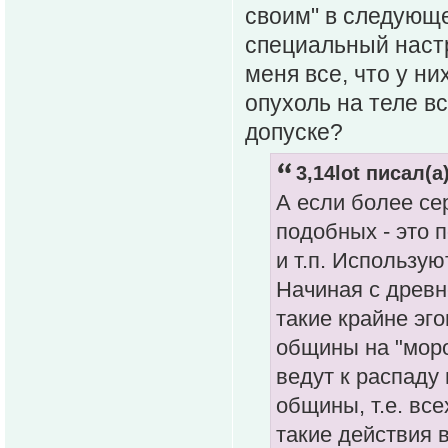
своим" в следующ
специальный настр
меня все, что у ни
опухоль на теле вс
допуске?
3,14lot писал(а)
А если более се
подобных - это 
и т.п. Использую
Начиная с древн
такие крайне эг
общины на "моро
ведут к распаду
общины, т.е. вс
такие действия 