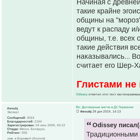
Начиная с древней
такие крайне эгои
общины на "мороз"
ведут к распаду и
общины, т.е. всех
такие действия вс
наказывались... В
считает его Шер-Х
Глистами не 
Odissey
отметил этот пост как понравивш
Re: Договорные матчи в Д1 Германии
thesubj
thesubj
28 дек 2024, 14:13
Эксперт
Сообщений:
3044
Благодарностей:
2164
Odissey писал(
Зарегистрирован:
04 июн 2006, 04:22
Откуда:
Минск, Беларусь
Традиционными 
Рейтинг:
508
зам. в Борнмут (Англия)