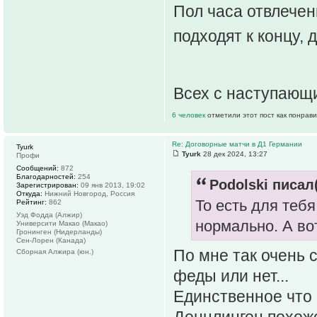
Пол часа отвлечен
подходят к концу,
Всех с наступающ
6 человек
отметили этот пост как понрав
Re: Договорные матчи в Д1 Германии
Tyurk
Tyurk
28 дек 2024, 13:27
Профи
Сообщений:
872
Благодарностей:
254
Podolski писал(
Зарегистрирован:
09 янв 2013, 19:02
Откуда:
Нижний Новгород, Россия
То есть для теб
Рейтинг:
862
Уэд Фодда (Алжир)
нормально. А во
Университи Макао (Макао)
Гронинген (Нидерланды)
Сен-Лорен (Канада)
По мне так очень 
Сборная Алжира (юн.)
феды или нет...
Единственное что 
Денцлинген похож