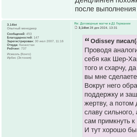
после выполнения 
Re: Договорные матчи в Д1 Германии
3,14lot
3,14lot
28 дек 2024, 13:31
Опытный менеджер
Сообщений:
453
Благодарностей:
147
Odissey писал(
Зарегистрирован:
30 июл 2007, 11:16
Откуда:
Казахстан
Проводя аналоги
Рейтинг:
737
Исмаэль (Конго)
себя как Шер-Ха
Ирбис (Эстония)
того и схарчу, д
вы мне сделае
Вокруг него обр
поддержку и защ
жертву, а потом
славу сильного, 
сам примкнуть к
И тут хорошо бы