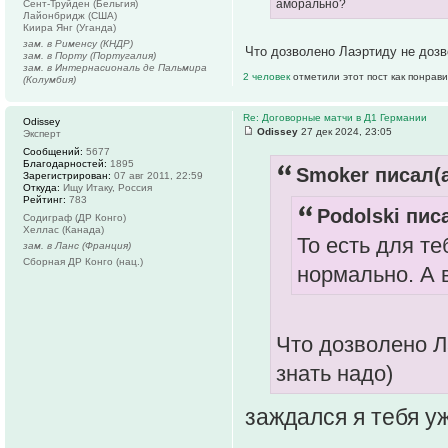
аморально?
Сент-Труйден (Бельгия)
Лайонбридж (США)
Киира Янг (Уганда)
зам. в Рименсу (КНДР)
Что дозволено Лаэртиду не дозв
зам. в Порту (Португалия)
зам. в Интернасиональ де Пальмира
2 человек
отметили этот пост как понрав
(Колумбия)
Re: Договорные матчи в Д1 Германии
Odissey
Odissey
27 дек 2024, 23:05
Эксперт
Сообщений:
5677
Благодарностей:
1895
Smoker писал(а
Зарегистрирован:
07 авг 2011, 22:59
Откуда:
Ищу Итаку, Россия
Рейтинг:
783
Podolski писа
Содиграф (ДР Конго)
Хеллас (Канада)
То есть для те
зам. в Ланс (Франция)
Сборная ДР Конго (нац.)
нормально. А 
Что дозволено Л
знать надо)
заждался я тебя уж