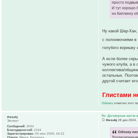
просто подвыва
И тут хорошо 
но Киплингу о
Ну какой Шер-Хан,
с полномочиями в и
голубого воришку 
А если более серь
чужого клуба, а в
коллектива/общины
остальных. Поэтом
другой считает ег
Глистами н
Odissey
отметил этот п
Re: Договорные матчи 
thesubj
thesubj
28 дек 2024,
Эксперт
Сообщений:
3044
Благодарностей:
2164
Odissey пис
Зарегистрирован:
04 июн 2006, 04:22
Традиционными
Откуда:
Минск, Беларусь