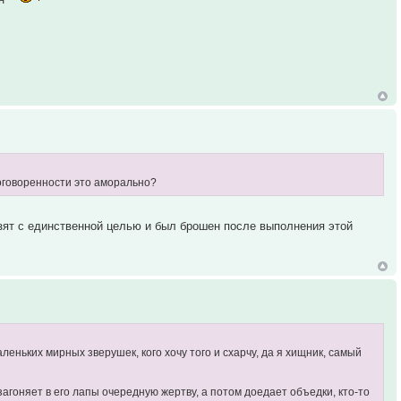
договоренности это аморально?
взят с единственной целью и был брошен после выполнения этой
еньких мирных зверушек, кого хочу того и схарчу, да я хищник, самый
 загоняет в его лапы очередную жертву, а потом доедает объедки, кто-то