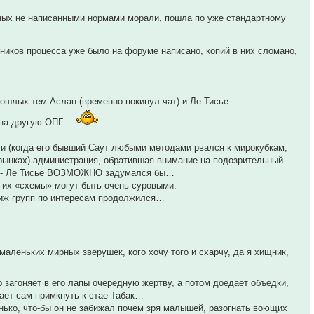
ных не написанными нормами морали, пошла по уже стандартному
тников процесса уже было на форуме написано, копий в них сломано,
рошлых тем Аслан (временно покинул чат) и Ле Тисье…
ся на другую ОПГ…
сти (когда его бывший Саут любыми методами рвался к мирокубкам,
 рынках) администрация, обратившая внимание на подозрительный
уба - Ле Тисье ВОЗМОЖНО задумался бы…
их «схемы» могут быть очень суровыми.
движ групп по интересам продолжился…
аленьких мирных зверушек, кого хочу того и схарчу, да я хищник,
о загоняет в его лапы очередную жертву, а потом доедает объедки,
тает сам примкнуть к стае Табак…
нько, что-бы он не забижал почем зря малышей, разогнать воющих