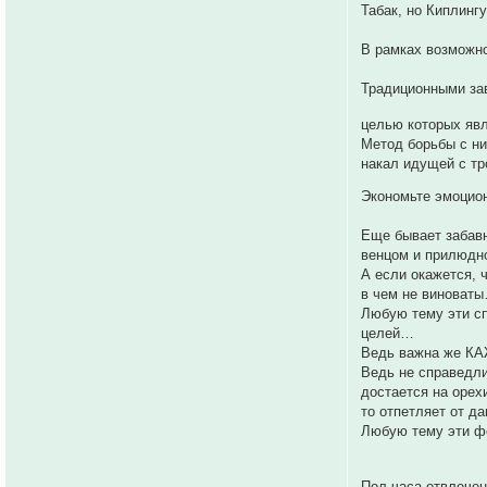
Табак, но Киплинг
В рамках возможн
Традиционными зав
целью которых яв
Метод борьбы с ни
накал идущей с тр
Экономьте эмоцио
Еще бывает забавн
венцом и прилюдн
А если окажется, 
в чем не виноват
Любую тему эти сп
целей…
Ведь важна же К
Ведь не справедли
достается на орех
то отпетляет от д
Любую тему эти ф
Пол часа отвлечен