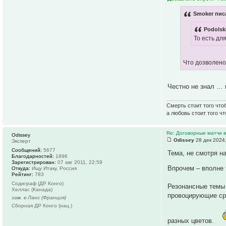
Smoker писа
Podolsk
То есть дл
Что дозволено
Честно не знал … 
Смерть стоит того что
а любовь стоит того ч
Re: Договорные матчи 
Odissey
Odissey
28 дек 2024
Эксперт
Сообщений:
5677
Тема, не смотря 
Благодарностей:
1896
Зарегистрирован:
07 авг 2011, 22:59
Впрочем – вполне
Откуда:
Ищу Итаку, Россия
Рейтинг:
783
Содиграф (ДР Конго)
Резонансные темы 
Хеллас (Канада)
провоцирующие сра
зам. в Ланс (Франция)
Сборная ДР Конго (нац.)
разных цветов.