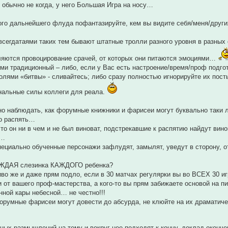
у обычно не когда, у него Большая Игра на носу…
ого дальнейшего флуда пофантазируйте, кем вы видите себя/меня/друг
сегдатаями таких тем бывают штатные тролли разного уровня в разных 
ляются провоцирование срачей, от которых они питаются эмоциями…
ми традиционный – либо, если у Вас есть настроение/время/проф подгото
олями «битвы» - сливайтесь; либо сразу полностью игнорируйте их пост
нальные силы коллеги для реала.
о наблюдать, как форумные книжники и фарисеи могут буквально таки лю
о распять…
что он ни в чем и не был виноват, подстрекавшие к распятию найдут вин
ы…
ециально обученные персонажи зафлудят, замылят, уведут в сторону, 
АЖДАЯ слезинка КАЖДОГО ребенка?
во же и даже прям подло, если в 30 матчах регулярки вы во ВСЕХ 30 игр
и от вашего проф-мастерства, а кого-то вы прям забижаете основой на пи
анной кары небесной… не честно!!!
орумные фарисеи могут довести до абсурда, не клюйте на их драматич
ных размышлений на тему и вокруг нее подходят к концу, доклад оконч