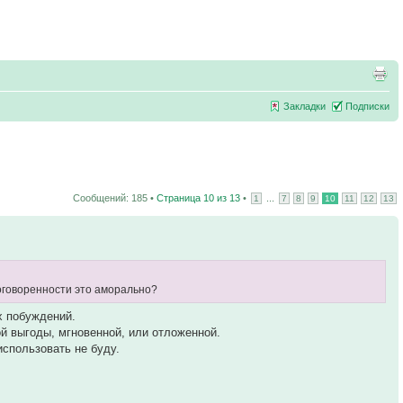
Закладки
Подписки
Сообщений: 185 •
Страница
10
из
13
•
...
1
7
8
9
10
11
12
13
договоренности это аморально?
х побуждений.
ой выгоды, мгновенной, или отложенной.
использовать не буду.