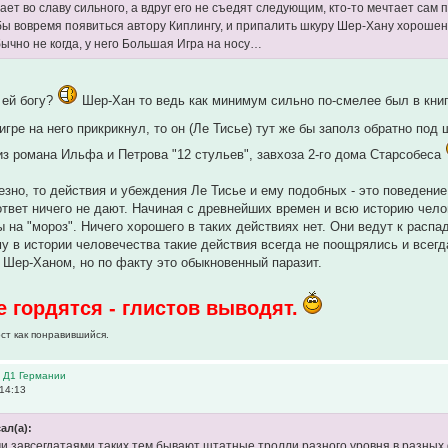
ет во славу сильного, а вдруг его не съедят следующим, кто-то мечтает сам 
бы вовремя появиться автору Киплингу, и припалить шкуру Шер-Хану хорошен
бычно не когда, у него Большая Игра на носу…
 ей богу?
Шер-Хан то ведь как минимум сильно по-смелее был в книге
гре на него прикрикнул, то он (Ле Тисье) тут же бы заполз обратно под 
из романа Ильфа и Петрова "12 стульев", завхоза 2-го дома Старсобеса
езно, то действия и убеждения Ле Тисье и ему подобных - это поведение
 ответ ничего не дают. Начиная с древнейших времен и всю историю чело
 на "мороз". Ничего хорошего в таких действиях нет. Они ведут к расп
у в истории человечества такие действия всегда не поощрялись и всегда
о Шер-Ханом, но по факту это обыкновенный паразит.
е гордятся - глистов выводят.
ост как понравившийся.
в Д1 Германии
 14:13
ал(а):
 завсегдатаями таких тем бывают штатные тролли разного уровня в разных ф