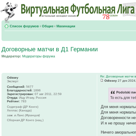
Список форумов
‹
Общие
‹
Махинации
Договорные матчи в Д1 Германии
Модератор:
Модераторы форума
Re: Договорные матчи 
Odissey
Odissey
27 дек 2024
Эксперт
Сообщений:
5677
Благодарностей:
1896
Podolski пи
Зарегистрирован:
07 авг 2011, 22:59
То есть для т
Откуда:
Ищу Итаку, Россия
Рейтинг:
783
Для меня нормальн
Содиграф (ДР Конго)
Хеллас (Канада)
Для меня нормальн
зам. в Ланс (Франция)
Договоренности не
Сборная ДР Конго (нац.)
И я не прошу ничег
Ничего аморальног