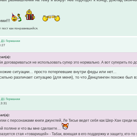
ими!!!
т пост как понравившийся.
в Д1 Германии
3:27
сал(а):
ебя договариваться не использовать супер это нормально. А вот суперить по 
схожие ситуации... просто потерпевшие внутри феды или нет...
сильно различает ситуацию (для меня), то что Денцлинген похоже был 
в Д1 Германии
13:31
ал(а):
гии с персонажами книги джунглей, Ле Тисье ведет себя как Шер-Хан среди мал
ой поляне и что вы мне сделаете…
разуется стая «товарищей» - Табак, воющая в его поддержку и защиту, кто-то