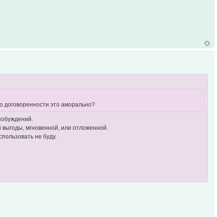
 по договоренности это аморально?
 побуждений.
й выгоды, мгновенной, или отложенной.
спользовать не буду.