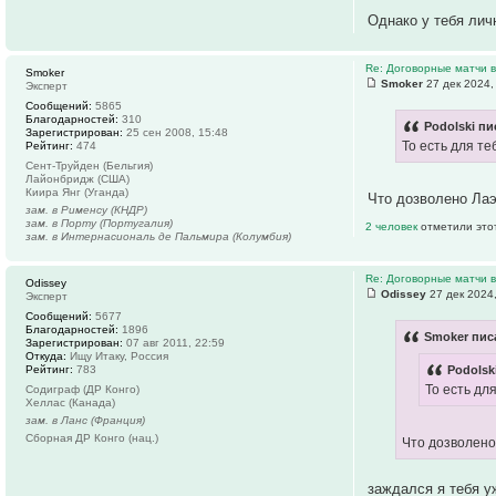
Однако у тебя лич
Re: Договорные матчи 
Smoker
Smoker
27 дек 2024,
Эксперт
Сообщений:
5865
Благодарностей:
310
Podolski пи
Зарегистрирован:
25 сен 2008, 15:48
То есть для т
Рейтинг:
474
Сент-Труйден (Бельгия)
Лайонбридж (США)
Киира Янг (Уганда)
Что дозволено Лаэ
зам. в Рименсу (КНДР)
зам. в Порту (Португалия)
2 человек
отметили это
зам. в Интернасиональ де Пальмира (Колумбия)
Re: Договорные матчи 
Odissey
Odissey
27 дек 2024
Эксперт
Сообщений:
5677
Благодарностей:
1896
Smoker писа
Зарегистрирован:
07 авг 2011, 22:59
Откуда:
Ищу Итаку, Россия
Рейтинг:
783
Podolsk
То есть дл
Содиграф (ДР Конго)
Хеллас (Канада)
зам. в Ланс (Франция)
Сборная ДР Конго (нац.)
Что дозволено
заждался я тебя у