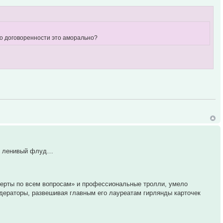
 по договоренности это аморально?
 в ленивый флуд…
перты по всем вопросам» и профессиональные тролли, умело
одераторы, развешивая главным его лауреатам гирлянды карточек