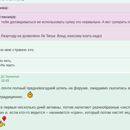
л(а):
i писал(а):
я тебя договариваться не использовать супер это нормально. А вот суперить
 Лаэртиду не дозволено Ле Тисье. Влад, классику знать надо)
но мне странно это.
бы жить,
тобы ждать.
в Д1 Германии
, 12:15
на почти полный предновогодний штиль на форуме, ожидаемо скатилась
 традиционно…
в первые несколько дней активны, потом налетают разнообразные «экс
ч и, если кто-то ведется – начинается «срач», который потом чистят м