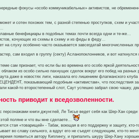
очередные фокусы «особо коммуникабельных» активистов, не обременен
 может и сотен похожих тем, с разной степенью проступков, схем и учас
о…
главные бенефициары в подобных темах почти всегда одни и те-же…
вистов, кочующих из схемы в схему и из феды в феду…
ет на слуху особенно часто оказывается завсегдатай многочисленных п
кастер, сам входил в группу (секту) Асланопоклонников, и вот наткнул
 теме сам признает, что если бы во времена его особо яркой деятельно
облаком из особо сильно пахнущих сделок вокруг его побед на разных
Саута даже в новостях лиги, наказала его лишением флагманского кл
ЕЦЕНДЕНТ, показывающий подобным «активистам», что последствия за 
брали какой-то второстепенный слот, Саут успешно забрал свою чашку, 
ность приводит к вседозволенности.
с персонажами книги джунглей, Ле Тисье ведет себя как Шер-Хан среди м
 этой поляне и что вы мне сделаете…
уется стая «товарищей» - Табак, воющая в его поддержку и защиту, кто-т
вывает во славу сильного, а вдруг его не съедят следующим, кто-то меч
овремя появиться автору Киплингу, и припалить шкуру Шер-Хану хороше