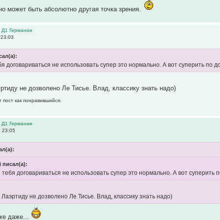
но может быть абсолютно другая точка зрения.
в Д1 Германии
 23:03
сал(а):
ебя договариваться не использовать супер это нормально. А вот суперить по 
ртиду не дозволено Ле Тисье. Влад, классику знать надо)
т пост как понравившийся.
в Д1 Германии
, 23:05
л(а):
i писал(а):
я тебя договариваться не использовать супер это нормально. А вот суперить
 Лаэртиду не дозволено Ле Тисье. Влад, классику знать надо)
же даже...