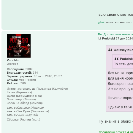
всю свою стаю то
gibrid
отметил этот пост
Re: Договорные матчи 
Podolski
27 дек 2024
Odissey пис
Podolsk
Podolski
Эксперт
То есть дл
Сообщений:
5389
Благодарностей:
544
Для меня норм
Зарегистрирован:
03 июл 2010, 23:37
Для меня норм
Откуда:
Мск, Россия
Рейтинг:
580
Договоренност
Интернасиональ де Пальмира (Колумбия)
И я не прошу н
Кельн (Германия)
Вулвз (Бермудские о-ва)
Ничего аморал
Эсперанца (Япония)
Зеско Юнайтед (Замбия)
Однако у тебя
зам. в Ювентус (Италия)
зам. в Сан Хуан (Гватемала)
зам. в АБДБ (Бруней)
Сборная Японии (мол.)
Ну значит в обоих
Добавлено спустя 4 м