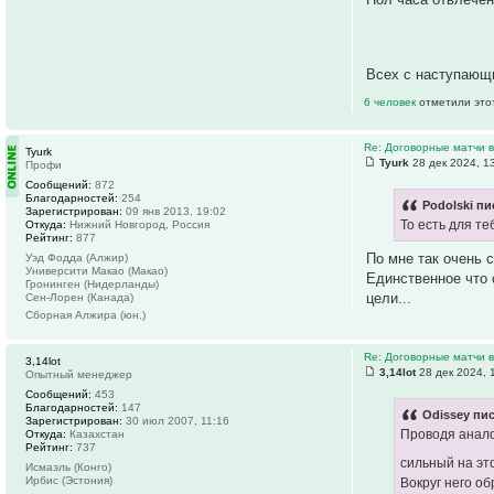
Всех с наступающ
6 человек
отметили это
Re: Договорные матчи 
Tyurk
Tyurk
28 дек 2024, 1
Профи
Сообщений:
872
Благодарностей:
254
Podolski пи
Зарегистрирован:
09 янв 2013, 19:02
То есть для т
Откуда:
Нижний Новгород, Россия
Рейтинг:
877
По мне так очень 
Уэд Фодда (Алжир)
Университи Макао (Макао)
Единственное что 
Гронинген (Нидерланды)
цели...
Сен-Лорен (Канада)
Сборная Алжира (юн.)
Re: Договорные матчи 
3,14lot
3,14lot
28 дек 2024, 
Опытный менеджер
Сообщений:
453
Благодарностей:
147
Odissey пис
Зарегистрирован:
30 июл 2007, 11:16
Проводя анало
Откуда:
Казахстан
Рейтинг:
737
сильный на эт
Исмаэль (Конго)
Ирбис (Эстония)
Вокруг него об