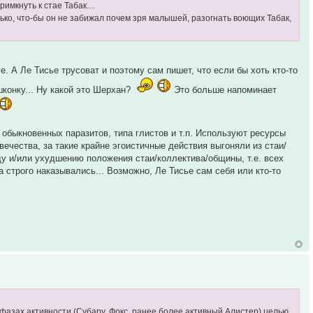
примкнуть к стае Табак…
ько, что-бы он не забижал почем зря малышей, разогнать воющих Табак,
. А Ле Тисье трусоват и поэтому сам пишет, что если бы хоть кто-то
шконку... Ну какой это Шерхан?
Это больше напоминает
 обыкновенных паразитов, типа глистов и т.п. Используют ресурсы
вечества, за такие крайне эгоистичные действия выгоняли из стаи/
аду и/или ухудшению положения стаи/коллектива/общины, т.е. всех
 строго наказывались... Возможно, Ле Тисье сам себя или кто-то
азах активности (Субару, Фокс, ранее более активный Алистер) целью