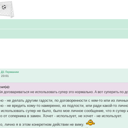
в Д1 Германии
, 23:01
сал(а):
ебя договариваться не использовать супер это нормально. А вот суперить по 
о - не делать другим гадости, по договоренности с кем-то или из личны
о - не вредить кому-то намеренно, из подлости, или ради какой-то личн
 использовать супер не было, было мое личное сообщение, что я супер 
о от соперника в замен. Хочет - использует, не хочет - не использует.
о, лично я в этом конкретном действии не вижу.