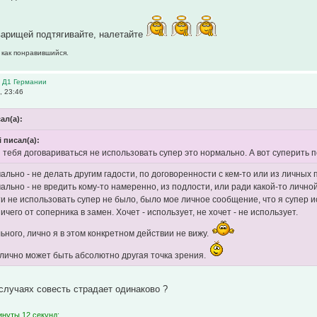
варищей подтягивайте, налетайте
 как понравившийся.
в Д1 Германии
, 23:46
ал(а):
i писал(а):
я тебя договариваться не использовать супер это нормально. А вот суперить
ально - не делать другим гадости, по договоренности с кем-то или из личных
ально - не вредить кому-то намеренно, из подлости, или ради какой-то лично
и не использовать супер не было, было мое личное сообщение, что я супер и
ичего от соперника в замен. Хочет - использует, не хочет - не использует.
ьного, лично я в этом конкретном действии не вижу.
 лично может быть абсолютно другая точка зрения.
 случаях совесть страдает одинаково ?
инуты 12 секунд: