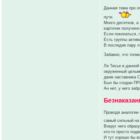
Данная тема про 
пути.
Много десятков, а
карточек получен
Если покопаться, 
Есть группы акти
В последие пару л
Забавно, что топи
Ле Тисье в данной
окруженный целым 
движ наставника 
Был бы создан ПР
Ан нет, у него за
Безнаказан
Проводя аналогии 
самый сильный на
Вокруг него образ
кто-то просто под
И тут хорошо бы в