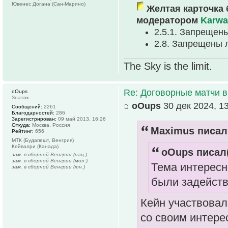
Ювенес Догана (Сан-Марино)
Желтая карточка 
модератором
Karwa
2.5.1. Запрещен
2.8. Запрещены 
The Sky is the limit.
Re: Договорные матчи 
oOups
Знаток
oOups
30 дек 2024, 1
Сообщений:
2261
Благодарностей:
286
Зарегистрирован:
09 май 2013, 16:26
Откуда:
Москва, Россия
Maximus писал(
Рейтинг:
656
МТК (Будапешт, Венгрия)
Кейвалри (Канада)
oOups писал(
зам. в сборной Венгрии (нац.)
зам. в сборной Венгрии (мол.)
Тема интересн
зам. в сборной Венгрии (юн.)
были задейств
Кейн участвовал 
со своим интере