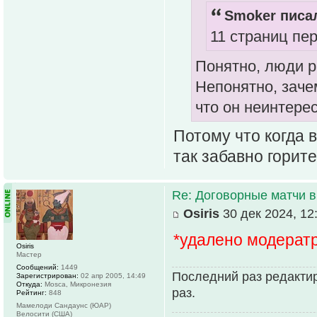
Smoker писал
11 страниц пе
Понятно, люди р
Непонятно, заче
что он неинтерес
Потому что когда 
так забавно горите
Re: Договорные матчи 
Osiris
30 дек 2024, 12
*удалено модерат
Osiris
Мастер
Сообщений:
1449
Последний раз редактиро
Зарегистрирован:
02 апр 2005, 14:49
Откуда:
Mosca, Микронезия
раз.
Рейтинг:
848
Мамелоди Сандаунс (ЮАР)
Велосити (США)