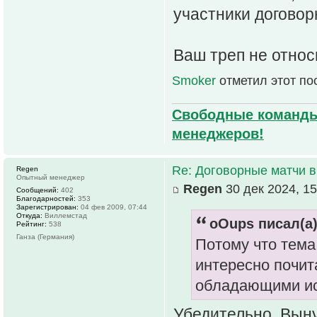
участники договор
Ваш треп не относ
Smoker
отметил этот по
Свободные команды 
менеджеров!
Re: Договорные матчи 
Regen
Опытный менеджер
Regen
30 дек 2024, 15
Сообщений:
402
Благодарностей:
353
Зарегистрирован:
04 фев 2009, 07:44
Откуда:
Виллемстад
oOups писал(а)
Рейтинг:
538
Ганза (Германия)
Потому что тема 
интересно почит
обладающими ис
Убедительно. Выну