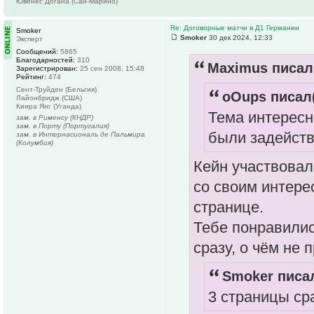
Ювенес Догана (Сан-Марино)
Re: Договорные матчи в Д1 Германии
Smoker
Smoker
30 дек 2024, 12:33
Эксперт
Сообщений:
5865
Благодарностей:
310
Maximus писал(
Зарегистрирован:
25 сен 2008, 15:48
Рейтинг:
474
Сент-Труйден (Бельгия)
oOups писал(
Лайонбридж (США)
Киира Янг (Уганда)
Тема интересн
зам. в Рименсу (КНДР)
зам. в Порту (Португалия)
были задейств
зам. в Интернасиональ де Пальмира
(Колумбия)
Кейн участвовал 
со своим интере
странице.
Тебе понравилис
сразу, о чём не
Smoker писал
3 страницы ср