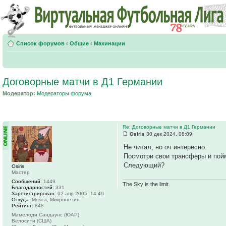
Список форумов
‹
Общие
‹
Махинации
Договорные матчи в Д1 Германии
Модератор:
Модераторы форума
Re: Договорные матчи в Д1 Германии
Osiris
30 дек 2024, 08:09
Не читал, но оч интересно.
Посмотри свои трансферы и пой
Следующий?
Osiris
Мастер
Сообщений:
1449
The Sky is the limit.
Благодарностей:
331
Зарегистрирован:
02 апр 2005, 14:49
Откуда:
Mosca, Микронезия
Рейтинг:
848
Мамелоди Сандаунс (ЮАР)
Велосити (США)