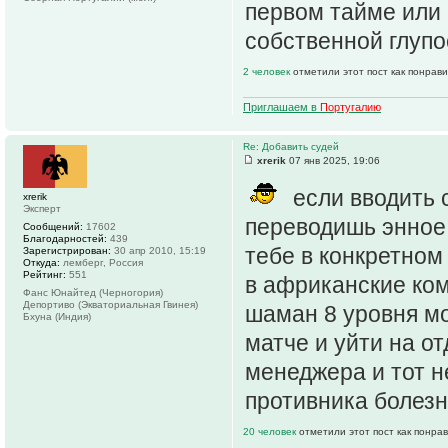
первом тайме или 
собственной глупос
2 человек
отметили этот пост как понрав
Приглашаем в
Португалию
Re: Добавить судей
xrerik
07 янв 2025, 19:06
если вводить с
xrerik
Эксперт
переводишь энное 
Сообщений:
17602
Благодарностей:
439
тебе в конкретном
Зарегистрирован:
30 апр 2010, 15:19
Откуда:
лемберг, Россия
Рейтинг:
551
в африканские ком
Фанс Юнайтед (Черногория)
Депортиво (Экваториальная Гвинея)
шаман 8 уровня мо
Бхуна (Индия)
матче и уйти на от
менеджера и тот н
противника болезнь
20 человек
отметили этот пост как понра