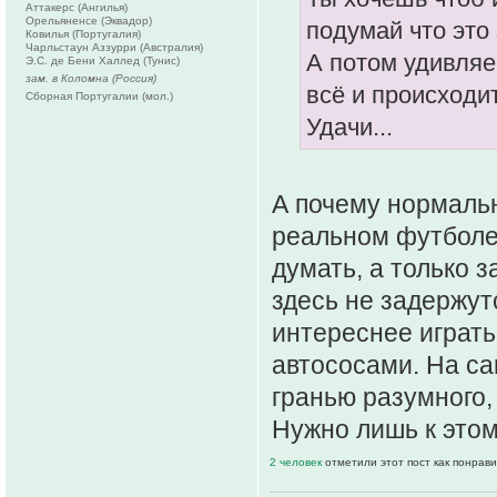
Аттакерс (Ангилья)
Орельяненсе (Эквадор)
подумай что это 
Ковилья (Португалия)
Чарльстаун Аззурри (Австралия)
А потом удивляе
Э.С. де Бени Халлед (Тунис)
зам. в Коломна (Россия)
всё и происходит
Сборная Португалии (мол.)
Удачи...
А почему нормальн
реальном футболе
думать, а только 
здесь не задержут
интереснее играть
автососами. На са
гранью разумного,
Нужно лишь к этом
2 человек
отметили этот пост как понрав