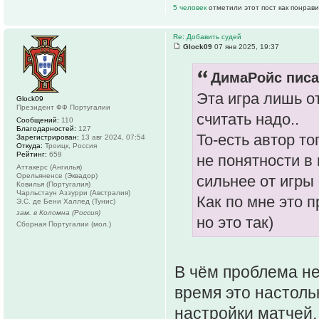
5 человек
отметили этот пост как понрав
Re: Добавить судей
Glock09
07 янв 2025, 19:37
ДимаРойс писа
Эта игра лишь о
Glock09
Президент ФФ Португалии
считать надо..
Сообщений:
110
Благодарностей:
127
То-есть автор т
Зарегистрирован:
13 авг 2024, 07:54
Откуда:
Троицк, Россия
Рейтинг:
659
не понятности в
Аттакерс (Ангилья)
Орельяненсе (Эквадор)
сильнее от игры 
Ковилья (Португалия)
Чарльстаун Аззурри (Австралия)
Как по мне это п
Э.С. де Бени Халлед (Тунис)
зам. в Коломна (Россия)
но это так)
Сборная Португалии (мол.)
В чём проблема не
время это настоль
настройки матчей, 