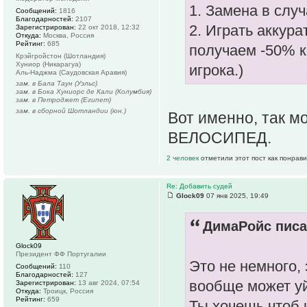
1. Замена в слу
Сообщений:
1816
Благодарностей:
2107
2. Играть аккура
Зарегистрирован:
22 окт 2018, 12:32
Откуда:
Москва, Россия
Рейтинг:
685
получаем -50% к
Крэйгройстон (Шотландия)
Хуниор (Никарагуа)
игрока.)
Аль-Наджма (Саудовская Аравия)
зам. в Бала Таун (Уэльс)
зам. в Бока Хуниорс де Кали (Колумбия)
зам. в Петроджет (Египет)
зам. в сборной Шотландии (юн.)
Вот именно, так м
ВЕЛОСИПЕД.
2 человек
отметили этот пост как понрав
Re: Добавить судей
Glock09
07 янв 2025, 19:49
ДимаРойс писа
Glock09
Президент ФФ Португалии
Это не немного,
Сообщений:
110
Благодарностей:
127
вообще может уйт
Зарегистрирован:
13 авг 2024, 07:54
Откуда:
Троицк, Россия
Рейтинг:
659
Ты хочешь чтоб 