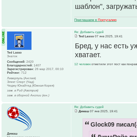
шаблон", загружат
Приглашаем в
Португалию
Re: Добавить судей
Ted Lasso
07 янв 2025, 19:41
Бред, у нас есть у
Ted Lasso
хватает.
Знаток
Сообщений:
2420
12 человек
отметили этот пост как понра
Благодарностей:
1407
Зарегистрирован:
26 мар 2017, 00:10
Рейтинг:
712
Ливерпуль (Англия)
Элект Спорт (Чад)
Чеджу Юнайтед (Южная Корея)
зам. в Рид (Австрия)
зам. в сборной Англии (юн.)
Re: Добавить судей
Димаш
07 янв 2025, 19:41
Glock09 писал(
Димаш