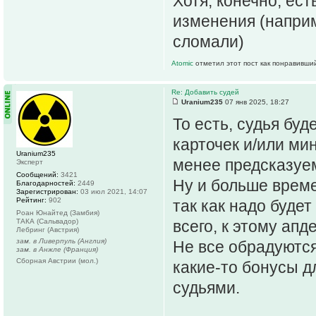
Хотя, конечно, ес
изменения (наприм
сломали)
Atomic
отметил этот пост как понравивши
Re: Добавить судей
Uranium235
07 янв 2025, 18:27
То есть, судья бу
карточек и/или ми
Uranium235
менее предсказуе
Эксперт
Сообщений:
3421
Ну и больше времен
Благодарностей:
2449
Зарегистрирован:
03 июл 2021, 14:07
Рейтинг:
902
так как надо буде
Роан Юнайтед (Замбия)
ТАКА (Сальвадор)
всего, к этому апд
Лебринг (Австрия)
зам. в Ливерпуль (Англия)
Не все обрадуются
зам. в Анжле (Франция)
Сборная Австрии (мол.)
какие-то бонусы д
судьями.