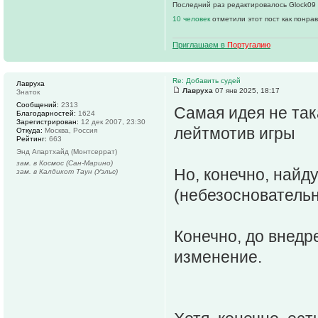
Последний раз редактировалось Glock09 0
10 человек
отметили этот пост как понра
Приглашаем в
Португалию
Re: Добавить судей
Лавруха
Лавруха
07 янв 2025, 18:17
Знаток
Сообщений:
2313
Самая идея не так
Благодарностей:
1624
Зарегистрирован:
12 дек 2007, 23:30
лейтмотив игры
Откуда:
Москва, Россия
Рейтинг:
663
Энд Апартхайд (Монтсеррат)
зам. в Космос (Сан-Марино)
Но, конечно, найд
зам. в Калдикот Таун (Уэльс)
(небезосновательн
Конечно, до внедр
изменение.