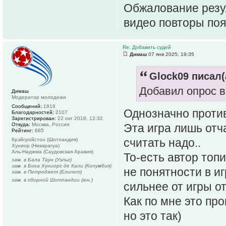
Обжалование резул
видео повторы по
Re: Добавить судей
Димаш
07 янв 2025, 19:35
Glock09 писал(
Добавил опрос в
Димаш
Модератор молодежи
Сообщений:
1816
Однозначно против
Благодарностей:
2107
Зарегистрирован:
22 окт 2018, 12:32
Откуда:
Москва, Россия
Эта игра лишь отч
Рейтинг:
685
считать надо..
Крэйгройстон (Шотландия)
Хуниор (Никарагуа)
Аль-Наджма (Саудовская Аравия)
То-есть автор топ
зам. в Бала Таун (Уэльс)
зам. в Бока Хуниорс де Кали (Колумбия)
не понятности в и
зам. в Петроджет (Египет)
зам. в сборной Шотландии (юн.)
сильнее от игры от
Как по мне это про
но это так)