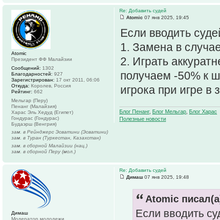
Re: Добавить судей
Atomic
07 янв 2025, 19:45
Если вводить судей
1. Замена в случа
Atomic
2. Играть аккуратн
Президент ФФ Малайзии
Сообщений:
1302
получаем -50% к ш
Благодарностей:
927
Зарегистрирован:
17 окт 2011, 06:06
Откуда:
Королев, Россия
игрока при игре в 
Рейтинг:
662
Мельгар (Перу)
Пенанг (Малайзия)
Блог Пенанг
,
Блог Мельгар
,
Блог Харас
Харас Эль Хедуд (Египет)
Гондурас (Гондурас)
Полезные новости
Будаэрш (Венгрия)
зам. в Рейнджерс Эсватини (Эсватини)
зам. в Туран (Туркестан, Казахстан)
зам. в сборной Малайзии (нац.)
зам. в сборной Перу (мол.)
Re: Добавить судей
Димаш
07 янв 2025, 19:48
Atomic писал(а
Если вводить суд
Димаш
Модератор молодежи