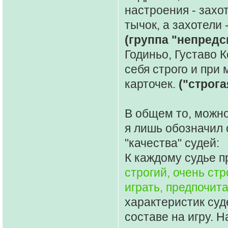
настроения - захо
тычок, а захотели 
(группа "непредс
Годиньо, Густаво 
себя строго и при
карточек.
("строга
В общем то, можно
я лишь обозначил 
"качества" судей:
К каждому судье п
строгий, очень ст
играть, предпочит
характеристик су
составе на игру. 