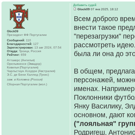
Добавить судей
Glock09
07 янв 2025, 18:12
Всем доброго врем
внести такое пред
Glock09
"перезагрузки" пе
Президент ФФ Португалии
Сообщений:
110
рассмотреть идею
Благодарностей:
127
Зарегистрирован:
13 авг 2024, 07:54
Откуда:
Троицк, Россия
была ли она до это
Рейтинг:
659
Аттакерс (Ангилья)
Орельяненсе (Эквадор)
Ковилья (Португалия)
В общем, предлага
Чарльстаун Аззурри (Австралия)
Э.С. де Бени Халлед (Тунис)
персонажей, можно
зам. в Коломна (Россия)
Сборная Португалии (мол.)
именах. Например
Поклонники футбол
Янку Василику, Эл
основном, дают ко
("лояльная" груп
Родригеш, Антонио