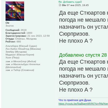
Re: Добавить судей
Ole
07 янв 2025, 19:45
Да еще Стюартов н
погода не мешало и
Ole
назначить он устал
Знаток
Сообщений:
2619
Сюрпризов.
Благодарностей:
1900
Зарегистрирован:
21 сен 2023, 12:59
Откуда:
Chisinau, Молдова
Не плохо А ?
Рейтинг:
680
Альтабара (Южный Судан)
Лос-Кабос Юнайтед (Мексика)
Зимбру (Молдова)
Добавлено спустя 28 
Маджанг (Южная Корея)
Хаэн (Перу)
Да еще Стюартов н
зам. в Менгейлор (Индия)
зам. в Массельбург Атлетик
погода не мешало и
(Шотландия)
зам. в Табор (Словения)
назначить он устал
Сюрпризов.
Не плохо А ?
Что то приятное для Души.
https://youtu.be/5taBqemMVKI?si=PAdY