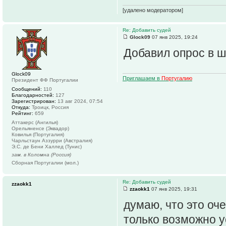
[удалено модератором]
Re: Добавить судей
Glock09
07 янв 2025, 19:24
Добавил опрос в ш
Glock09
Приглашаем в
Португалию
Президент ФФ Португалии
Сообщений:
110
Благодарностей:
127
Зарегистрирован:
13 авг 2024, 07:54
Откуда:
Троицк, Россия
Рейтинг:
659
Аттакерс (Ангилья)
Орельяненсе (Эквадор)
Ковилья (Португалия)
Чарльстаун Аззурри (Австралия)
Э.С. де Бени Халлед (Тунис)
зам. в Коломна (Россия)
Сборная Португалии (мол.)
Re: Добавить судей
zzaokk1
zzaokk1
07 янв 2025, 19:31
думаю, что это оч
только возможно ус