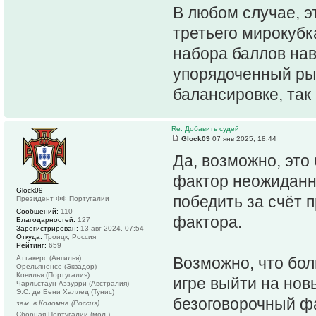
В любом случае, э
третьего мирокубк
набора баллов на
упорядоченный рын
балансировке, так
Re: Добавить судей
Glock09
07 янв 2025, 18:44
Да, возможно, это
фактор неожиданно
Glock09
победить за счёт 
Президент ФФ Португалии
Сообщений:
110
фактора.
Благодарностей:
127
Зарегистрирован:
13 авг 2024, 07:54
Откуда:
Троицк, Россия
Рейтинг:
659
Аттакерс (Ангилья)
Возможно, что бо
Орельяненсе (Эквадор)
Ковилья (Португалия)
игре выйти на новы
Чарльстаун Аззурри (Австралия)
Э.С. де Бени Халлед (Тунис)
безоговорочный фа
зам. в Коломна (Россия)
Сборная Португалии (мол.)