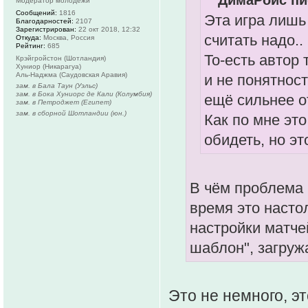
ДимаРойс пи
Модератор молодежи
Сообщений:
1816
Эта игра лишь 
Благодарностей:
2107
Зарегистрирован:
22 окт 2018, 12:32
считать надо..
Откуда:
Москва, Россия
Рейтинг:
685
То-есть автор
Крэйгройстон (Шотландия)
Хуниор (Никарагуа)
Аль-Наджма (Саудовская Аравия)
и не понятнос
зам. в Бала Таун (Уэльс)
зам. в Бока Хуниорс де Кали (Колумбия)
ещё сильнее от
зам. в Петроджет (Египет)
зам. в сборной Шотландии (юн.)
Как по мне это
обидеть, но эт
В чём проблема 
время это насто
настройки матчей
шаблон", загруж
Это не немного, э