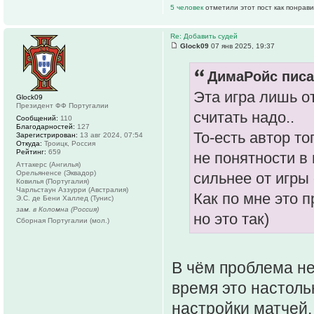
5 человек
отметили этот пост как понрав
Re: Добавить судей
Glock09
07 янв 2025, 19:37
ДимаРойс писа
Эта игра лишь о
Glock09
Президент ФФ Португалии
считать надо..
Сообщений:
110
Благодарностей:
127
То-есть автор т
Зарегистрирован:
13 авг 2024, 07:54
Откуда:
Троицк, Россия
Рейтинг:
659
не понятности в
Аттакерс (Ангилья)
Орельяненсе (Эквадор)
сильнее от игры 
Ковилья (Португалия)
Чарльстаун Аззурри (Австралия)
Как по мне это п
Э.С. де Бени Халлед (Тунис)
зам. в Коломна (Россия)
но это так)
Сборная Португалии (мол.)
В чём проблема не
время это настоль
настройки матчей, 