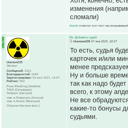
Хотя, конечно, ес
изменения (наприм
сломали)
Atomic
отметил этот пост как понравивши
Re: Добавить судей
Uranium235
07 янв 2025, 18:27
То есть, судья бу
карточек и/или ми
Uranium235
менее предсказуе
Эксперт
Сообщений:
3421
Ну и больше времен
Благодарностей:
2449
Зарегистрирован:
03 июл 2021, 14:07
Рейтинг:
902
так как надо буде
Роан Юнайтед (Замбия)
ТАКА (Сальвадор)
всего, к этому апд
Лебринг (Австрия)
зам. в Ливерпуль (Англия)
Не все обрадуются
зам. в Анжле (Франция)
Сборная Австрии (мол.)
какие-то бонусы д
судьями.