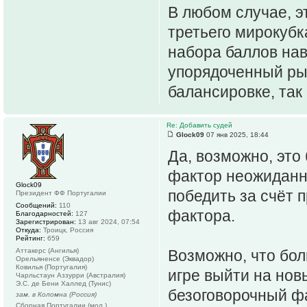
В любом случае, э
третьего мирокубк
набора баллов на
упорядоченный рын
балансировке, так
Re: Добавить судей
Glock09
07 янв 2025, 18:44
Да, возможно, это
фактор неожиданно
Glock09
победить за счёт 
Президент ФФ Португалии
Сообщений:
110
фактора.
Благодарностей:
127
Зарегистрирован:
13 авг 2024, 07:54
Откуда:
Троицк, Россия
Рейтинг:
659
Аттакерс (Ангилья)
Возможно, что бо
Орельяненсе (Эквадор)
Ковилья (Португалия)
игре выйти на новы
Чарльстаун Аззурри (Австралия)
Э.С. де Бени Халлед (Тунис)
безоговорочный фа
зам. в Коломна (Россия)
Сборная Португалии (мол.)