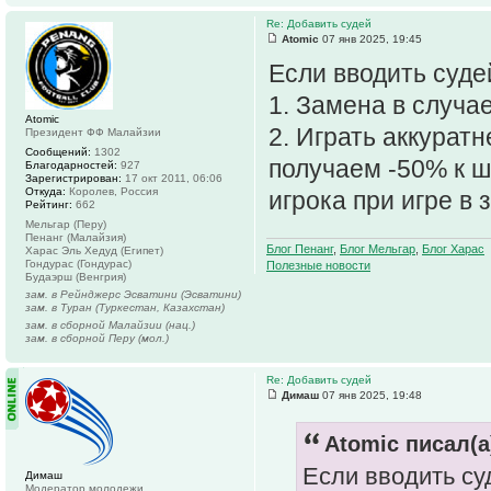
Re: Добавить судей
Atomic
07 янв 2025, 19:45
Если вводить судей
1. Замена в случа
Atomic
2. Играть аккуратн
Президент ФФ Малайзии
Сообщений:
1302
получаем -50% к ш
Благодарностей:
927
Зарегистрирован:
17 окт 2011, 06:06
Откуда:
Королев, Россия
игрока при игре в 
Рейтинг:
662
Мельгар (Перу)
Пенанг (Малайзия)
Блог Пенанг
,
Блог Мельгар
,
Блог Харас
Харас Эль Хедуд (Египет)
Гондурас (Гондурас)
Полезные новости
Будаэрш (Венгрия)
зам. в Рейнджерс Эсватини (Эсватини)
зам. в Туран (Туркестан, Казахстан)
зам. в сборной Малайзии (нац.)
зам. в сборной Перу (мол.)
Re: Добавить судей
Димаш
07 янв 2025, 19:48
Atomic писал(а
Если вводить суд
Димаш
Модератор молодежи