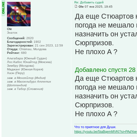
Re: Добавить судей
Ole
07 янв 2025, 19:45
Да еще Стюартов н
погода не мешало и
Ole
назначить он устал
Знаток
Сообщений:
2620
Сюрпризов.
Благодарностей:
1902
Зарегистрирован:
21 сен 2023, 12:59
Откуда:
Chisinau, Молдова
Не плохо А ?
Рейтинг:
680
Альтабара (Южный Судан)
Лос-Кабос Юнайтед (Мексика)
Зимбру (Молдова)
Добавлено спустя 28 
Маджанг (Южная Корея)
Хаэн (Перу)
Да еще Стюартов н
зам. в Менгейлор (Индия)
зам. в Массельбург Атлетик
погода не мешало и
(Шотландия)
зам. в Табор (Словения)
назначить он устал
Сюрпризов.
Не плохо А ?
Что то приятное для Души.
https://youtu.be/5taBqemMVKI?si=PAdY