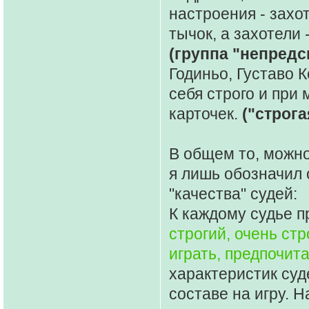
настроения - захо
тычок, а захотели 
(группа "непредс
Годиньо, Густаво 
себя строго и при
карточек.
("строга
В общем то, можно
я лишь обозначил 
"качества" судей:
К каждому судье п
строгий, очень ст
играть, предпочит
характеристик су
составе на игру. 