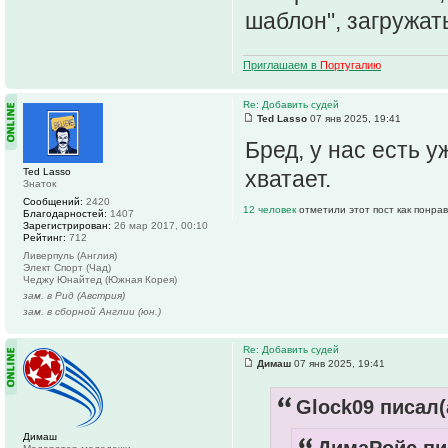
шаблон", загружат
Приглашаем в
Португалию
Re: Добавить судей
Ted Lasso
07 янв 2025, 19:41
Бред, у нас есть у
Ted Lasso
хватает.
Знаток
Сообщений:
2420
12 человек
отметили этот пост как понра
Благодарностей:
1407
Зарегистрирован:
26 мар 2017, 00:10
Рейтинг:
712
Ливерпуль (Англия)
Элект Спорт (Чад)
Чеджу Юнайтед (Южная Корея)
зам. в Рид (Австрия)
зам. в сборной Англии (юн.)
Re: Добавить судей
Димаш
07 янв 2025, 19:41
Glock09 писал(
Димаш