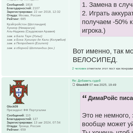
1. Замена в слу
Сообщений:
1816
Благодарностей:
2107
2. Играть аккура
Зарегистрирован:
22 окт 2018, 12:32
Откуда:
Москва, Россия
Рейтинг:
685
получаем -50% к
Крэйгройстон (Шотландия)
Хуниор (Никарагуа)
игрока.)
Аль-Наджма (Саудовская Аравия)
зам. в Бала Таун (Уэльс)
зам. в Бока Хуниорс де Кали (Колумбия)
зам. в Петроджет (Египет)
зам. в сборной Шотландии (юн.)
Вот именно, так м
ВЕЛОСИПЕД.
2 человек
отметили этот пост как понрав
Re: Добавить судей
Glock09
07 янв 2025, 19:49
ДимаРойс писа
Glock09
Президент ФФ Португалии
Это не немного,
Сообщений:
110
Благодарностей:
127
вообще может уйт
Зарегистрирован:
13 авг 2024, 07:54
Откуда:
Троицк, Россия
Рейтинг:
659
Ты хочешь чтоб 