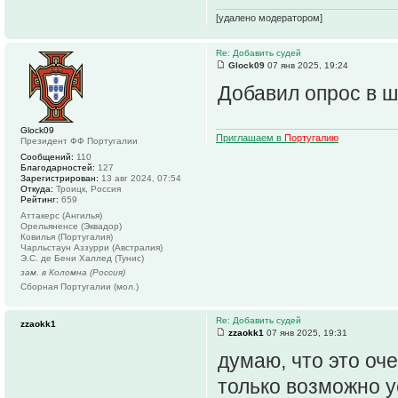
[удалено модератором]
Re: Добавить судей
Glock09
07 янв 2025, 19:24
Добавил опрос в ш
Glock09
Приглашаем в
Португалию
Президент ФФ Португалии
Сообщений:
110
Благодарностей:
127
Зарегистрирован:
13 авг 2024, 07:54
Откуда:
Троицк, Россия
Рейтинг:
659
Аттакерс (Ангилья)
Орельяненсе (Эквадор)
Ковилья (Португалия)
Чарльстаун Аззурри (Австралия)
Э.С. де Бени Халлед (Тунис)
зам. в Коломна (Россия)
Сборная Португалии (мол.)
Re: Добавить судей
zzaokk1
zzaokk1
07 янв 2025, 19:31
думаю, что это оч
только возможно ус