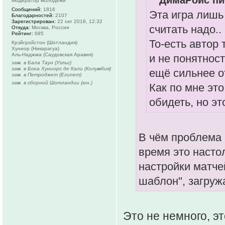
ДимаРойс пи
Модератор молодежи
Сообщений:
1816
Эта игра лишь 
Благодарностей:
2107
Зарегистрирован:
22 окт 2018, 12:32
считать надо..
Откуда:
Москва, Россия
Рейтинг:
685
То-есть автор
Крэйгройстон (Шотландия)
Хуниор (Никарагуа)
Аль-Наджма (Саудовская Аравия)
и не понятнос
зам. в Бала Таун (Уэльс)
зам. в Бока Хуниорс де Кали (Колумбия)
ещё сильнее от
зам. в Петроджет (Египет)
зам. в сборной Шотландии (юн.)
Как по мне это
обидеть, но эт
В чём проблема 
время это насто
настройки матчей
шаблон", загруж
Это не немного, э