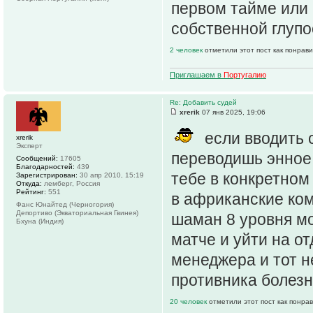
первом тайме или 
собственной глупос
2 человек
отметили этот пост как понрав
Приглашаем в
Португалию
Re: Добавить судей
xrerik
07 янв 2025, 19:06
если вводить с
xrerik
Эксперт
переводишь энное 
Сообщений:
17605
Благодарностей:
439
тебе в конкретном
Зарегистрирован:
30 апр 2010, 15:19
Откуда:
лемберг, Россия
Рейтинг:
551
в африканские ком
Фанс Юнайтед (Черногория)
Депортиво (Экваториальная Гвинея)
шаман 8 уровня мо
Бхуна (Индия)
матче и уйти на от
менеджера и тот н
противника болезнь
20 человек
отметили этот пост как понра