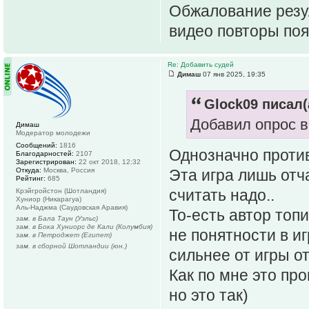
Обжалование резул
видео повторы по
Re: Добавить судей
Димаш
07 янв 2025, 19:35
Glock09 писал(
Добавил опрос в
Димаш
Модератор молодежи
Сообщений:
1816
Однозначно против
Благодарностей:
2107
Зарегистрирован:
22 окт 2018, 12:32
Откуда:
Москва, Россия
Эта игра лишь отч
Рейтинг:
685
считать надо..
Крэйгройстон (Шотландия)
Хуниор (Никарагуа)
Аль-Наджма (Саудовская Аравия)
То-есть автор топ
зам. в Бала Таун (Уэльс)
зам. в Бока Хуниорс де Кали (Колумбия)
не понятности в и
зам. в Петроджет (Египет)
зам. в сборной Шотландии (юн.)
сильнее от игры от
Как по мне это про
но это так)