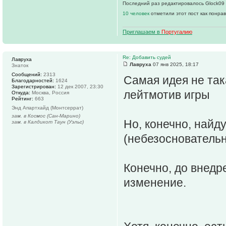
Последний раз редактировалось Glock09 0
10 человек
отметили этот пост как понра
Приглашаем в
Португалию
Re: Добавить судей
Лавруха
Лавруха
07 янв 2025, 18:17
Знаток
Сообщений:
2313
Самая идея не так
Благодарностей:
1624
Зарегистрирован:
12 дек 2007, 23:30
лейтмотив игры
Откуда:
Москва, Россия
Рейтинг:
663
Энд Апартхайд (Монтсеррат)
зам. в Космос (Сан-Марино)
Но, конечно, найд
зам. в Калдикот Таун (Уэльс)
(небезосновательн
Конечно, до внедр
изменение.