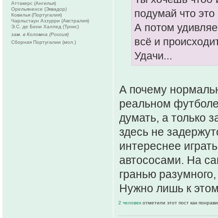
Аттакерс (Ангилья)
Орельяненсе (Эквадор)
подумай что это 
Ковилья (Португалия)
Чарльстаун Аззурри (Австралия)
А потом удивляе
Э.С. де Бени Халлед (Тунис)
зам. в Коломна (Россия)
всё и происходит
Сборная Португалии (мол.)
Удачи...
А почему нормальн
реальном футболе
думать, а только 
здесь не задержут
интереснее играть
автососами. На са
гранью разумного,
Нужно лишь к этом
2 человек
отметили этот пост как понрав