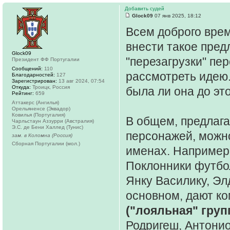
Добавить судей
Glock09
07 янв 2025, 18:12
Всем доброго врем
внести такое пред
Glock09
"перезагрузки" пе
Президент ФФ Португалии
Сообщений:
110
рассмотреть идею
Благодарностей:
127
Зарегистрирован:
13 авг 2024, 07:54
Откуда:
Троицк, Россия
была ли она до это
Рейтинг:
659
Аттакерс (Ангилья)
Орельяненсе (Эквадор)
Ковилья (Португалия)
В общем, предлага
Чарльстаун Аззурри (Австралия)
Э.С. де Бени Халлед (Тунис)
персонажей, можно
зам. в Коломна (Россия)
Сборная Португалии (мол.)
именах. Например
Поклонники футбол
Янку Василику, Эл
основном, дают ко
("лояльная" груп
Родригеш, Антонио