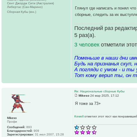
Сент Джордж Сити (Австралия)
Либертас (Сан-Марино)
Глянул где написать и понял чт
Сборная Кубы (юн.)
сборные, следить за их выступл
Последний раз редактир
5 раз(а).
3 человек
отметили этот
Поменьше в наши дни име
Будь на признанья скуп,
А погляди с умом - и ты 
Тот кому верил ты, он т
Re: Национальные сборные Кубы
Mikeso
24 мар 2025, 17:12
Я тоже за 73+
Kewell
отметил этот пост как понравивший
Mikeso
Профи
Сообщений:
893
Благодарностей:
909
Зарегистрирован:
31 июл 2007, 15:28