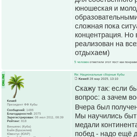
юношеская и моло
образовательными
сложная пока сит
концентрация. Но 
реализован на все
отдыхаем)
5 человек
отметили этот пост как понрав
Re: Национальные сборные Кубы
Kewell
28 мар 2025, 13:10
Скажу так: если б
вопрос: а зачем в
Kewell
Президент ФФ Кубы
Вчера был получен
Сообщений:
1486
Благодарностей:
2075
Мы научились быт
Зарегистрирован:
06 июл 2011, 08:39
Рейтинг:
818
медали континент
Виньялес (Куба)
Байя (Бразилия)
побед - надо ещё 
Ювентус (ЮАР)