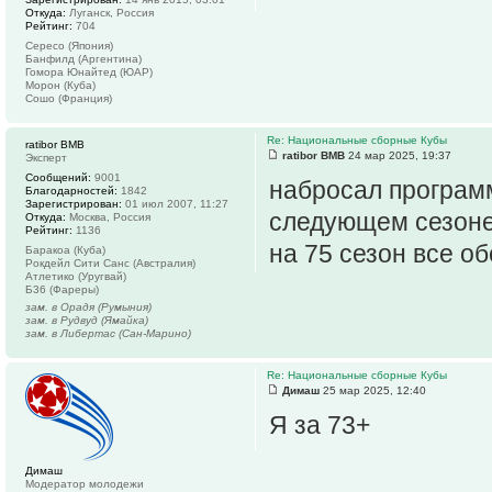
Откуда:
Луганск, Россия
Рейтинг:
704
Сересо (Япония)
Банфилд (Аргентина)
Гомора Юнайтед (ЮАР)
Морон (Куба)
Сошо (Франция)
Re: Национальные сборные Кубы
ratibor BMB
ratibor BMB
24 мар 2025, 19:37
Эксперт
Сообщений:
9001
набросал программ
Благодарностей:
1842
Зарегистрирован:
01 июл 2007, 11:27
следующем сезоне
Откуда:
Москва, Россия
Рейтинг:
1136
на 75 сезон все обс
Баракоа (Куба)
Рокдейл Сити Санс (Австралия)
Атлетико (Уругвай)
Б36 (Фареры)
зам. в Орадя (Румыния)
зам. в Рудвуд (Ямайка)
зам. в Либертас (Сан-Марино)
Re: Национальные сборные Кубы
Димаш
25 мар 2025, 12:40
Я за 73+
Димаш
Модератор молодежи