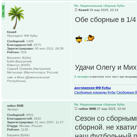
Re: Национальные сборные Кубы
Kewell
26 мар 2025, 22:14
Обе сборные в 1/4 
Kewell
Президент ФФ Кубы
Сообщений:
1486
Благодарностей:
2075
Зарегистрирован:
06 июл 2011, 08:39
Рейтинг:
818
Виньялес (Куба)
Байя (Бразилия)
Ювентус (ЮАР)
Удачи Олегу и Мих
Сидней Олимпик (Австралия)
Металлург (Магнитогорск, Россия)
3 человек
отметили этот пост как понрав
зам. в Мока (Доминиканская
Республика)
достижения ФФ Кубы
Свободные команды Кубы
Свободные 
Re: Национальные сборные Кубы
ratibor BMB
ratibor BMB
27 мар 2025, 22:54
Эксперт
Сообщений:
9001
Сезон со сборными
Благодарностей:
1842
Зарегистрирован:
01 июл 2007, 11:27
сборной. не хвати
Откуда:
Москва, Россия
Рейтинг:
1136
наш футбольный п
Баракоа (Куба)