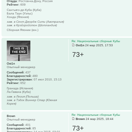
Откуда:
Ростов-на-Дону, Россия
Рейтинг:
609
Сантьяго-де-Куба (Куба)
Бала Таун (Уэльс)
Хонда (Япония)
зам. в Сент Джордж Сити (Австралия)
зам. в Крэйгройстон (Шотландия)
Сборная Японии (юн.)
Re: Национальные сборные Кубы
Ost1n
24 мар 2025, 17:53
73+
Ost1n
Опытный менеджер
Сообщений:
437
Благодарностей:
480
Зарегистрирован:
07 июл 2010, 15:13
Рейтинг:
652
Гранада (Испания)
Ла-Гавана (Куба)
зам. в Легия (Польша)
зам. в Тэдок Виннер Стар (Южная
Корея)
Re: Национальные сборные Кубы
Brown
Brown
24 мар 2025, 18:44
Опытный менеджер
Сообщений:
401
73+
Благодарностей:
85
Зарегистрирован:
14 янв 2015, 03:01