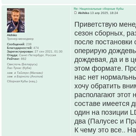
Re: Национальные сборные Кубы
Akihiko
13 апр 2025, 18:24
Приветствую мене
сезон сборных, р
Akihiko
Тренер-менеджер
после постановки с
Сообщений:
238
Благодарностей:
474
оперирую дождевы
Зарегистрирован:
27 сен 2021, 01:30
Откуда:
Санкт-Петербург, Россия
дождевая, да и в 
Рейтинг:
862
Свислочь (Беларусь)
этом формате. Про
Лас-Тунас (Куба)
зам. в Тайгерс (Малави)
нас нет нормальны
зам. в Барнсли (Англия)
Сборная Кубы (нац.)
хочу обратить вни
располагают этот 
составе имеется д
один на позиции L
два (Палусес и Пр
К чему это все.. Н