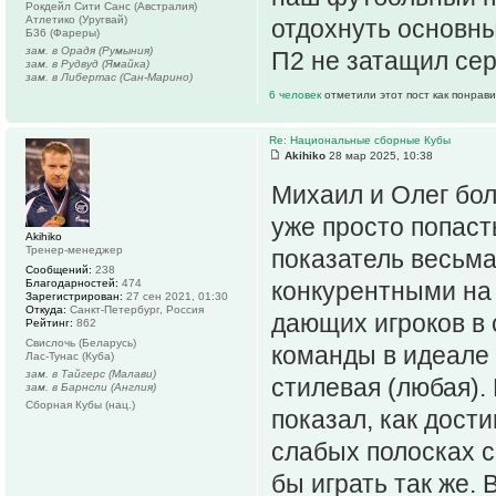
Рокдейл Сити Санс (Австралия)
Атлетико (Уругвай)
отдохнуть основны
Б36 (Фареры)
зам. в Орадя (Румыния)
П2 не затащил сер
зам. в Рудвуд (Ямайка)
зам. в Либертас (Сан-Марино)
6 человек
отметили этот пост как понрав
Re: Национальные сборные Кубы
Akihiko
28 мар 2025, 10:38
Михаил и Олег бо
уже просто попаст
Akihiko
Тренер-менеджер
показатель весьма
Сообщений:
238
Благодарностей:
474
конкурентными на
Зарегистрирован:
27 сен 2021, 01:30
Откуда:
Санкт-Петербург, Россия
дающих игроков в 
Рейтинг:
862
Свислочь (Беларусь)
команды в идеале 
Лас-Тунас (Куба)
зам. в Тайгерс (Малави)
стилевая (любая).
зам. в Барнсли (Англия)
Сборная Кубы (нац.)
показал, как дост
слабых полосках с
бы играть так же.