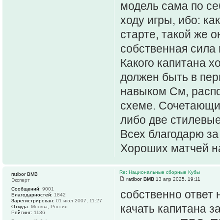
модель сама по се
ходу игры, ибо: к
старте, такой же 
собственная сила 
Какого капитана х
должен быть в пер
навыком См, расп
схеме. Сочетающий
либо две стилевые
Всех благодарю за
Хороших матчей н
Re: Национальные сборные Кубы
ratibor BMB
ratibor BMB
13 апр 2025, 19:11
Эксперт
Сообщений:
9001
собственно ответ 
Благодарностей:
1842
Зарегистрирован:
01 июл 2007, 11:27
качать капитана з
Откуда:
Москва, Россия
Рейтинг:
1136