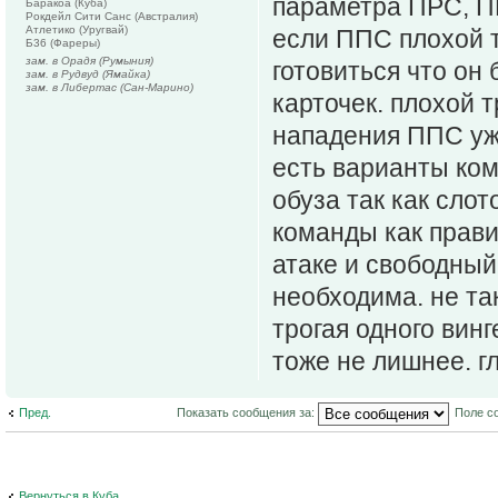
параметра ПРС, П
Баракоа (Куба)
Рокдейл Сити Санс (Австралия)
Атлетико (Уругвай)
если ППС плохой т
Б36 (Фареры)
зам. в Орадя (Румыния)
готовиться что он 
зам. в Рудвуд (Ямайка)
зам. в Либертас (Сан-Марино)
карточек. плохой 
нападения ППС уже
есть варианты ком
обуза так как слот
команды как правил
атаке и свободный
необходима. не та
трогая одного вин
тоже не лишнее. г
Пред.
Показать сообщения за:
Поле с
Вернуться в Куба