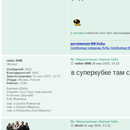
3 человек
отметили этот пост как понрав
достижения ФФ Кубы
Свободные команды Кубы
Свободные 
Re: Национальные сборные Кубы
ratibor BMB
ratibor BMB
28 мар 2025, 13:13
Эксперт
Сообщений:
9001
в суперкубке там с
Благодарностей:
1842
Зарегистрирован:
01 июл 2007, 11:27
Откуда:
Москва, Россия
Рейтинг:
1136
Баракоа (Куба)
Рокдейл Сити Санс (Австралия)
Атлетико (Уругвай)
Б36 (Фареры)
зам. в Орадя (Румыния)
зам. в Рудвуд (Ямайка)
зам. в Либертас (Сан-Марино)
Re: Национальные сборные Кубы
AlexK
01 апр 2025, 17:12