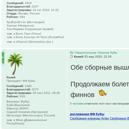
Сообщений:
1816
Благодарностей:
2107
Зарегистрирован:
22 окт 2018, 12:32
Откуда:
Москва, Россия
Рейтинг:
694
Крэйгройстон (Шотландия)
Хуниор (Никарагуа)
Аль-Наджма (Саудовская Аравия)
зам. в Бала Таун (Уэльс)
зам. в Бока Хуниорс де Кали (Колумбия)
зам. в сборной Шотландии (юн.)
Re: Национальные сборные Кубы
Kewell
25 мар 2025, 22:26
Обе сборные выш
Kewell
Президент ФФ Кубы
Продолжаем болет
Сообщений:
1486
Благодарностей:
2075
финнов
Зарегистрирован:
06 июл 2011, 08:39
Рейтинг:
818
Виньялес (Куба)
5 человек
отметили этот пост как понрав
Байя (Бразилия)
Ювентус (ЮАР)
Сидней Олимпик (Австралия)
достижения ФФ Кубы
Металлург (Магнитогорск, Россия)
Свободные команды Кубы
Свободные 
зам. в Мока (Доминиканская
Республика)