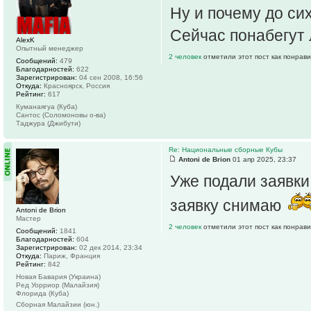
Ну и почему до си
Сейчас понабегут
AlexK
Опытный менеджер
2 человек
отметили этот пост как понрав
Сообщений:
479
Благодарностей:
622
Зарегистрирован:
04 сен 2008, 16:56
Откуда:
Красноярск, Россия
Рейтинг:
617
Куманаягуа (Куба)
Сантос (Соломоновы о-ва)
Таджура (Джибути)
Re: Национальные сборные Кубы
Antoni de Brion
01 апр 2025, 23:37
Уже подали заявки
заявку снимаю
Antoni de Brion
Мастер
2 человек
отметили этот пост как понрав
Сообщений:
1841
Благодарностей:
604
Зарегистрирован:
02 дек 2014, 23:34
Откуда:
Париж, Франция
Рейтинг:
842
Новая Бавария (Украина)
Ред Уорриор (Малайзия)
Флорида (Куба)
Сборная Малайзии (юн.)