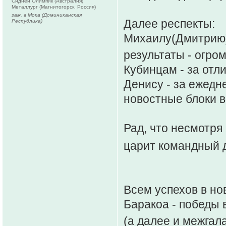
Сидней Олимпик (Австралия)
Металлург (Магнитогорск, Россия)
зам. в Мока (Доминиканская
Далее респекты:
Республика)
Михаилу(Дмитрию) 
результаты - огро
Кубинцам - за отл
Денису - за ежедн
новостные блоки в
Рад, что несмотря
царит командный 
Всем успехов в но
Баракоа - победы 
(а далее и межгал