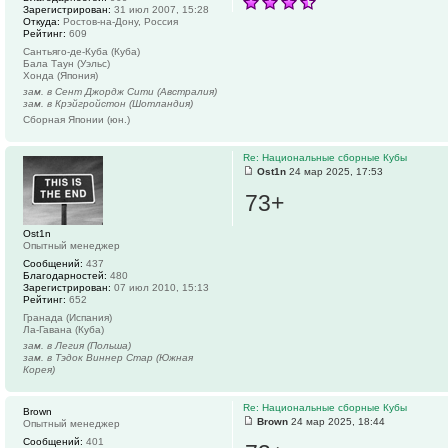
Зарегистрирован:
31 июл 2007, 15:28
Откуда:
Ростов-на-Дону, Россия
Рейтинг:
609
Сантьяго-де-Куба (Куба)
Бала Таун (Уэльс)
Хонда (Япония)
зам. в Сент Джордж Сити (Австралия)
зам. в Крэйгройстон (Шотландия)
Сборная Японии (юн.)
Re: Национальные сборные Кубы
Ost1n
24 мар 2025, 17:53
73+
Ost1n
Опытный менеджер
Сообщений:
437
Благодарностей:
480
Зарегистрирован:
07 июл 2010, 15:13
Рейтинг:
652
Гранада (Испания)
Ла-Гавана (Куба)
зам. в Легия (Польша)
зам. в Тэдок Виннер Стар (Южная
Корея)
Re: Национальные сборные Кубы
Brown
Brown
24 мар 2025, 18:44
Опытный менеджер
Сообщений:
401