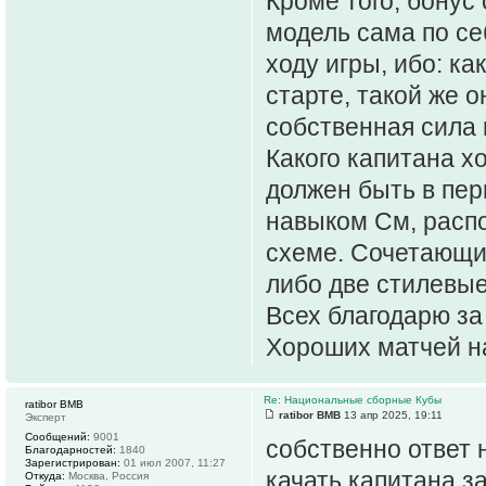
Кроме того, бонус
модель сама по се
ходу игры, ибо: к
старте, такой же 
собственная сила 
Какого капитана х
должен быть в пер
навыком См, расп
схеме. Сочетающий
либо две стилевые
Всех благодарю за
Хороших матчей н
Re: Национальные сборные Кубы
ratibor BMB
ratibor BMB
13 апр 2025, 19:11
Эксперт
Сообщений:
9001
собственно ответ 
Благодарностей:
1840
Зарегистрирован:
01 июл 2007, 11:27
качать капитана з
Откуда:
Москва, Россия