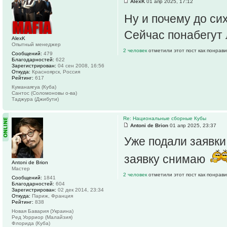
AlexK
01 апр 2025, 17:12
Ну и почему до си
Сейчас понабегут
AlexK
Опытный менеджер
2 человек
отметили этот пост как понрав
Сообщений:
479
Благодарностей:
622
Зарегистрирован:
04 сен 2008, 16:56
Откуда:
Красноярск, Россия
Рейтинг:
617
Куманаягуа (Куба)
Сантос (Соломоновы о-ва)
Таджура (Джибути)
Re: Национальные сборные Кубы
Antoni de Brion
01 апр 2025, 23:37
Уже подали заявки
заявку снимаю
Antoni de Brion
Мастер
2 человек
отметили этот пост как понрав
Сообщений:
1841
Благодарностей:
604
Зарегистрирован:
02 дек 2014, 23:34
Откуда:
Париж, Франция
Рейтинг:
838
Новая Бавария (Украина)
Ред Уорриор (Малайзия)
Флорида (Куба)