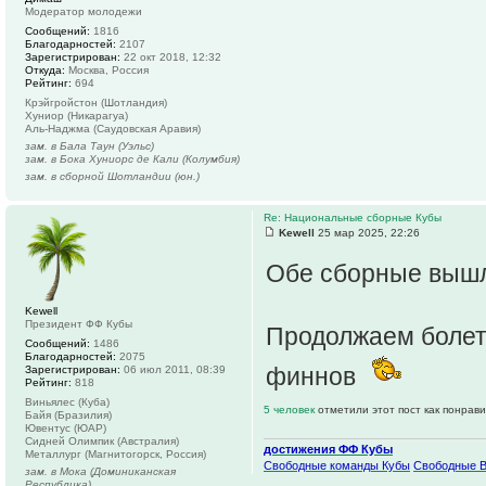
Модератор молодежи
Сообщений:
1816
Благодарностей:
2107
Зарегистрирован:
22 окт 2018, 12:32
Откуда:
Москва, Россия
Рейтинг:
694
Крэйгройстон (Шотландия)
Хуниор (Никарагуа)
Аль-Наджма (Саудовская Аравия)
зам. в Бала Таун (Уэльс)
зам. в Бока Хуниорс де Кали (Колумбия)
зам. в сборной Шотландии (юн.)
Re: Национальные сборные Кубы
Kewell
25 мар 2025, 22:26
Обе сборные выш
Kewell
Президент ФФ Кубы
Продолжаем болет
Сообщений:
1486
Благодарностей:
2075
финнов
Зарегистрирован:
06 июл 2011, 08:39
Рейтинг:
818
Виньялес (Куба)
5 человек
отметили этот пост как понрав
Байя (Бразилия)
Ювентус (ЮАР)
Сидней Олимпик (Австралия)
достижения ФФ Кубы
Металлург (Магнитогорск, Россия)
Свободные команды Кубы
Свободные 
зам. в Мока (Доминиканская
Республика)