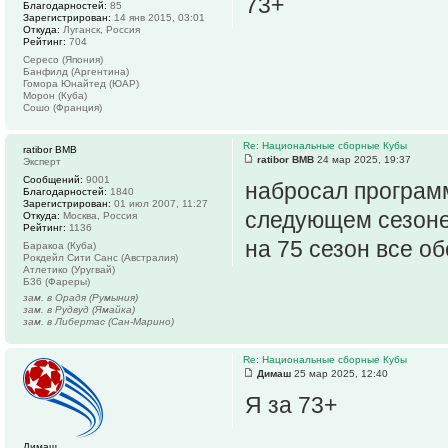
73+
Благодарностей:
85
Зарегистрирован:
14 янв 2015, 03:01
Откуда:
Луганск, Россия
Рейтинг:
704
Сересо (Япония)
Банфилд (Аргентина)
Гомора Юнайтед (ЮАР)
Морон (Куба)
Сошо (Франция)
Re: Национальные сборные Кубы
ratibor BMB
ratibor BMB
24 мар 2025, 19:37
Эксперт
Сообщений:
9001
набросал программ
Благодарностей:
1840
Зарегистрирован:
01 июл 2007, 11:27
следующем сезоне
Откуда:
Москва, Россия
Рейтинг:
1136
на 75 сезон все обс
Баракоа (Куба)
Рокдейл Сити Санс (Австралия)
Атлетико (Уругвай)
Б36 (Фареры)
зам. в Орадя (Румыния)
зам. в Рудвуд (Ямайка)
зам. в Либертас (Сан-Марино)
Re: Национальные сборные Кубы
Димаш
25 мар 2025, 12:40
Я за 73+
Димаш