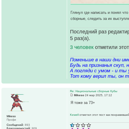
Глянул где написать и понял чт
сборные, следить за их выступл
Последний раз редактир
5 раз(а).
3 человек
отметили этот
Поменьше в наши дни име
Будь на признанья скуп,
А погляди с умом - и ты 
Тот кому верил ты, он т
Re: Национальные сборные Кубы
Mikeso
24 мар 2025, 17:12
Я тоже за 73+
Kewell
отметил этот пост как понравивший
Mikeso
Профи
Сообщений:
893
Благодарностей:
909