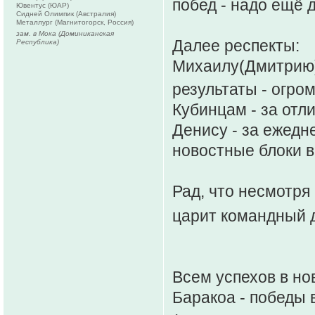
побед - надо ещё 
Ювентус (ЮАР)
Сидней Олимпик (Австралия)
Металлург (Магнитогорск, Россия)
зам. в Мока (Доминиканская
Далее респекты:
Республика)
Михаилу(Дмитрию) 
результаты - огро
Кубинцам - за отл
Денису - за ежедн
новостные блоки в
Рад, что несмотря
царит командный 
Всем успехов в но
Баракоа - победы 