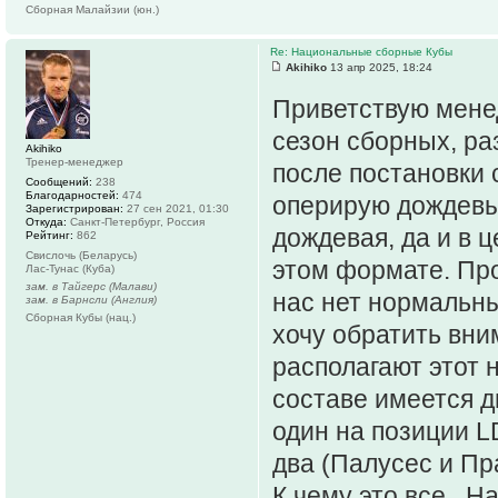
Сборная Малайзии (юн.)
Re: Национальные сборные Кубы
Akihiko
13 апр 2025, 18:24
Приветствую мене
сезон сборных, р
Akihiko
Тренер-менеджер
после постановки с
Сообщений:
238
Благодарностей:
474
оперирую дождевы
Зарегистрирован:
27 сен 2021, 01:30
Откуда:
Санкт-Петербург, Россия
дождевая, да и в 
Рейтинг:
862
Свислочь (Беларусь)
этом формате. Про
Лас-Тунас (Куба)
зам. в Тайгерс (Малави)
нас нет нормальны
зам. в Барнсли (Англия)
Сборная Кубы (нац.)
хочу обратить вни
располагают этот 
составе имеется д
один на позиции L
два (Палусес и Пр
К чему это все.. Н