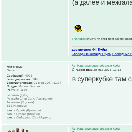
(а далее и межгал
3 человек
отметили этот пост как понрав
достижения ФФ Кубы
Свободные команды Кубы
Свободные 
Re: Национальные сборные Кубы
ratibor BMB
ratibor BMB
28 мар 2025, 13:13
Эксперт
Сообщений:
9001
в суперкубке там с
Благодарностей:
1840
Зарегистрирован:
01 июл 2007, 11:27
Откуда:
Москва, Россия
Рейтинг:
1136
Баракоа (Куба)
Рокдейл Сити Санс (Австралия)
Атлетико (Уругвай)
Б36 (Фареры)
зам. в Орадя (Румыния)
зам. в Рудвуд (Ямайка)
зам. в Либертас (Сан-Марино)
Re: Национальные сборные Кубы