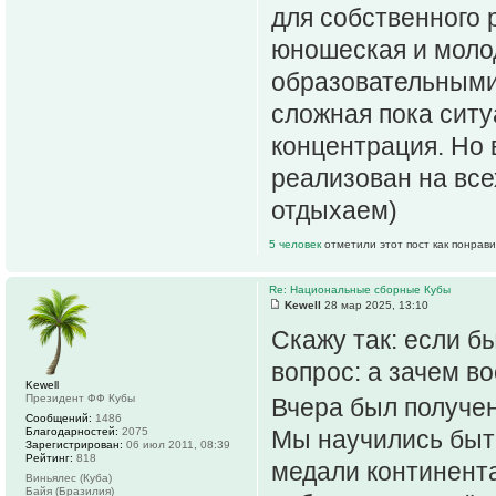
для собственного 
юношеская и моло
образовательными
сложная пока сит
концентрация. Но 
реализован на все
отдыхаем)
5 человек
отметили этот пост как понрав
Re: Национальные сборные Кубы
Kewell
28 мар 2025, 13:10
Скажу так: если б
вопрос: а зачем в
Kewell
Президент ФФ Кубы
Вчера был получен
Сообщений:
1486
Благодарностей:
2075
Мы научились быт
Зарегистрирован:
06 июл 2011, 08:39
Рейтинг:
818
медали континент
Виньялес (Куба)
Байя (Бразилия)