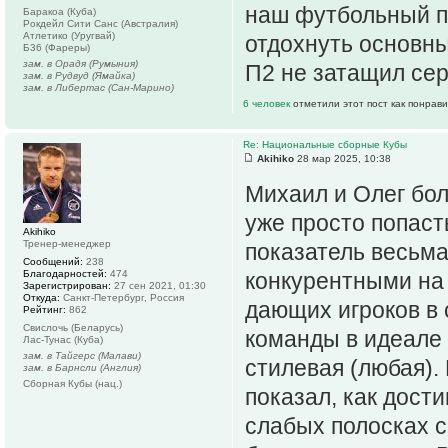
наш футбольный п
Баракоа (Куба)
Рокдейл Сити Санс (Австралия)
Атлетико (Уругвай)
отдохнуть основны
Б36 (Фареры)
зам. в Орадя (Румыния)
П2 не затащил сер
зам. в Рудвуд (Ямайка)
зам. в Либертас (Сан-Марино)
6 человек
отметили этот пост как понрав
Re: Национальные сборные Кубы
Akihiko
28 мар 2025, 10:38
Михаил и Олег бо
уже просто попаст
Akihiko
Тренер-менеджер
показатель весьма
Сообщений:
238
Благодарностей:
474
конкурентными на
Зарегистрирован:
27 сен 2021, 01:30
Откуда:
Санкт-Петербург, Россия
дающих игроков в 
Рейтинг:
862
Свислочь (Беларусь)
команды в идеале 
Лас-Тунас (Куба)
зам. в Тайгерс (Малави)
стилевая (любая).
зам. в Барнсли (Англия)
Сборная Кубы (нац.)
показал, как дост
слабых полосках с