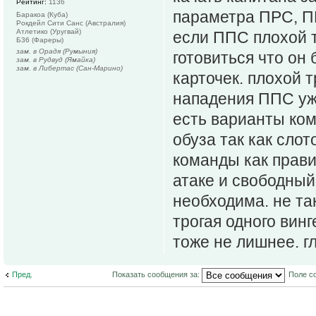
Рейтинг:
1136
параметра ПРС, П
Баракоа (Куба)
Рокдейл Сити Санс (Австралия)
Атлетико (Уругвай)
если ППС плохой т
Б36 (Фареры)
зам. в Орадя (Румыния)
готовиться что он 
зам. в Рудвуд (Ямайка)
зам. в Либертас (Сан-Марино)
карточек. плохой 
нападения ППС уже
есть варианты ком
обуза так как слот
команды как правил
атаке и свободный
необходима. не та
трогая одного вин
тоже не лишнее. г
Пред.
Показать сообщения за:
Поле с