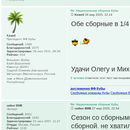
Re: Национальные сборные Кубы
Kewell
26 мар 2025, 22:14
Обе сборные в 1/4 
Kewell
Президент ФФ Кубы
Сообщений:
1486
Благодарностей:
2075
Зарегистрирован:
06 июл 2011, 08:39
Рейтинг:
818
Виньялес (Куба)
Байя (Бразилия)
Ювентус (ЮАР)
Удачи Олегу и Мих
Сидней Олимпик (Австралия)
Металлург (Магнитогорск, Россия)
3 человек
отметили этот пост как понрав
зам. в Мока (Доминиканская
Республика)
достижения ФФ Кубы
Свободные команды Кубы
Свободные 
Re: Национальные сборные Кубы
ratibor BMB
ratibor BMB
27 мар 2025, 22:54
Эксперт
Сообщений:
9001
Сезон со сборными
Благодарностей:
1840
Зарегистрирован:
01 июл 2007, 11:27
сборной. не хвати
Откуда:
Москва, Россия
Рейтинг:
1136