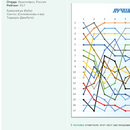
Откуда:
Красноярск, Россия
Рейтинг:
617
Куманаягуа (Куба)
Сантос (Соломоновы о-ва)
Таджура (Джибути)
3 человек
отметили этот пост как понрав