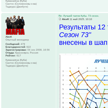
Куманаягуа (Куба)
Сантос (Соломоновы о-ва)
Таджура (Джибути)
Re: Лучший тактик Кубы. 73 сезон.
AlexK
11 май 2025, 10:10
Результаты 12
Сезон 73"
AlexK
Опытный менеджер
внесены в шап
Сообщений:
479
Благодарностей:
622
Зарегистрирован:
04 сен 2008, 16:56
Откуда:
Красноярск, Россия
Рейтинг:
617
Куманаягуа (Куба)
Сантос (Соломоновы о-ва)
Таджура (Джибути)