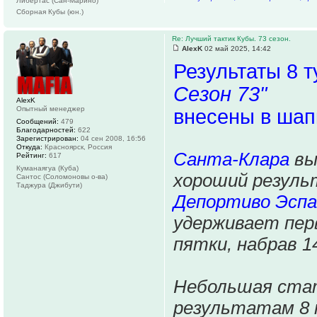
Либертас (Сан-Марино)
Сборная Кубы (юн.)
Re: Лучший тактик Кубы. 73 сезон.
AlexK
02 май 2025, 14:42
Результаты 8 
Сезон 73"
AlexK
Опытный менеджер
внесены в шап
Сообщений:
479
Благодарностей:
622
Зарегистрирован:
04 сен 2008, 16:56
Откуда:
Красноярск, Россия
Санта-Клара
вы
Рейтинг:
617
Куманаягуа (Куба)
хороший результ
Сантос (Соломоновы о-ва)
Таджура (Джибути)
Депортиво Эспа
удерживает пер
пятки, набрав 1
Небольшая стат
результатам 8 