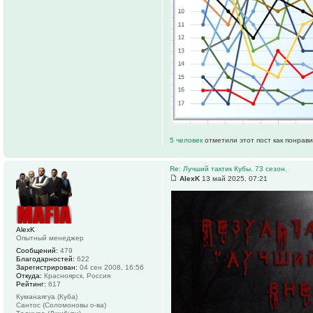
5 человек
отметили этот пост как понрав
Re: Лучший тактик Кубы. 73 сезон.
AlexK
13 май 2025, 07:21
AlexK
Опытный менеджер
Сообщений:
479
Благодарностей:
622
Зарегистрирован:
04 сен 2008, 16:56
Откуда:
Красноярск, Россия
Рейтинг:
617
Куманаягуа (Куба)
Сантос (Соломоновы о-ва)