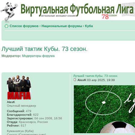
Список форумов
‹
Национальные форумы
‹
Куба
Лучший тактик Кубы. 73 сезон.
Модератор:
Модераторы форума
Лучший тактик Кубы. 73 сезон.
AlexK
03 апр 2025, 19:39
AlexK
Опытный менеджер
Сообщений:
479
Благодарностей:
622
Зарегистрирован:
04 сен 2008, 16:56
Откуда:
Красноярск, Россия
Рейтинг:
617
Куманаягуа (Куба)
Сантос (Соломоновы о-ва)