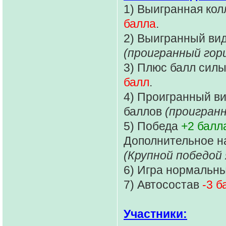
1) Выигранная ко
балла
.
2) Выигранный ви
(проигранный гор
3) Плюс балл силы
балл
.
4) Проигранный в
баллов
(проигран
5) Победа
+2 балл
Дополнительное 
(Крупной победой 
6) Игра нормальн
7) Автосостав
-3 б
Участники: