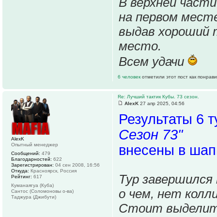
В верхней част
на первом месте
выдав хороший т
место.
Всем удачи
6 человек
отметили этот пост как понрав
Re: Лучший тактик Кубы. 73 сезон.
AlexK
27 апр 2025, 04:56
Результаты 6 
Сезон 73"
AlexK
Опытный менеджер
внесены в шап
Сообщений:
479
Благодарностей:
622
Зарегистрирован:
04 сен 2008, 16:56
Откуда:
Красноярск, Россия
Тур завершился 
Рейтинг:
617
Куманаягуа (Куба)
о чем, нет колл
Сантос (Соломоновы о-ва)
Таджура (Джибути)
Стоит выдели