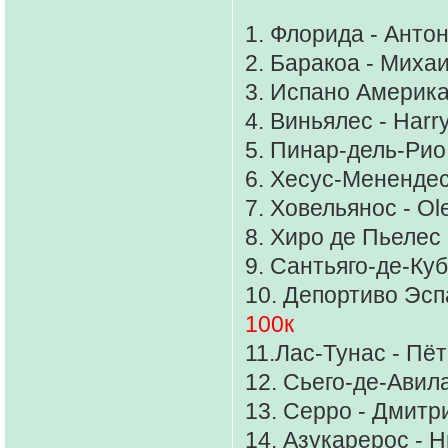
1. Флорида - Антон
2. Баракоа - Миха
3. Испано Америка
4. Виньялес - Harr
5. Пинар-дель-Рио
6. Хесус-Менендес
7. Ховельянос - Ol
8. Хиро де Пьелес
9. Сантьяго-де-Куб
10. Депортиво Эсп
100к
11.Лас-Тунас - Пё
12. Сьего-де-Авил
13. Серро - Дмит
14. Азукарерос - 