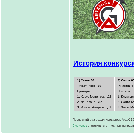
История конкурс
1) Сезон 68:
2) Сезон 69
- участников - 18
- участнико
Призеры:
Призеры:
1. Хесус-Менендес - Д2
1. Куманая
2. Ла-Гавана - Д2
2. Санта-К
3. Испано Америка - Д1
3. Хесус-М
Последний раз редактировалось AlexK 19 
9 человек
отметили этот пост как понрав