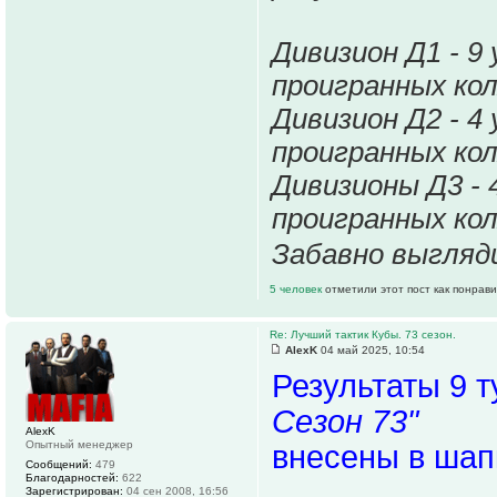
Дивизион Д1 - 9
проигранных кол
Дивизион Д2 - 4
проигранных кол
Дивизионы Д3 - 
проигранных кол
Забавно выгля
5 человек
отметили этот пост как понрав
Re: Лучший тактик Кубы. 73 сезон.
AlexK
04 май 2025, 10:54
Результаты 9 
Сезон 73"
AlexK
Опытный менеджер
внесены в шап
Сообщений:
479
Благодарностей:
622
Зарегистрирован:
04 сен 2008, 16:56