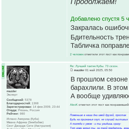
Продолжаем!
Добавлено спустя 5 ч
Закралась ошибоч
Бдительность трен
Табличка поправле
2 человек
отметили этот пост как понрав
Re: Лучший тактик Кубы. 73 сезон.
mazder
01 май 2025, 05:50
В прошлом сезоне 
барахлили. В этом
mazder
А вообще удивляюс
Эксперт
Сообщений:
5378
Благодарностей:
1368
AlexK
отметил этот пост как понравивший
Зарегистрирован:
14 фев 2009, 23:44
Откуда:
Рязань, Россия
Рейтинг:
980
Поменьше в наши дни имей друзей, простак
Испано Америка (Куба)
Будь на признанья скуп, не слушай льстивых 
Мвана Африка (Зимбабве)
А погляди с умом - и ты увидишь сразу:
Сент Джордж Сити (Австралия)
Тот кому верил ты, он твой предатель, враг