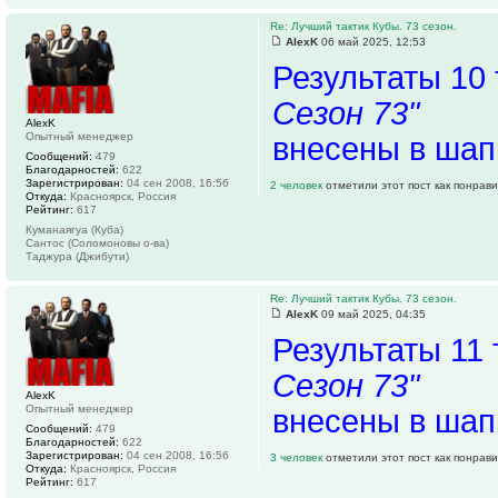
Re: Лучший тактик Кубы. 73 сезон.
AlexK
06 май 2025, 12:53
Результаты 10
Сезон 73"
AlexK
Опытный менеджер
внесены в шап
Сообщений:
479
Благодарностей:
622
Зарегистрирован:
04 сен 2008, 16:56
2 человек
отметили этот пост как понрав
Откуда:
Красноярск, Россия
Рейтинг:
617
Куманаягуа (Куба)
Сантос (Соломоновы о-ва)
Таджура (Джибути)
Re: Лучший тактик Кубы. 73 сезон.
AlexK
09 май 2025, 04:35
Результаты 11
Сезон 73"
AlexK
Опытный менеджер
внесены в шап
Сообщений:
479
Благодарностей:
622
Зарегистрирован:
04 сен 2008, 16:56
3 человек
отметили этот пост как понрав
Откуда:
Красноярск, Россия
Рейтинг:
617