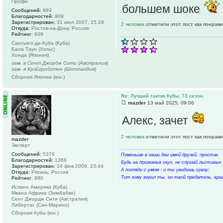
Профи
большем шоке
Сообщений:
893
Благодарностей:
909
Зарегистрирован:
31 июл 2007, 15:28
2 человек
отметили этот пост как понрав
Откуда:
Ростов-на-Дону, Россия
Рейтинг:
609
Сантьяго-де-Куба (Куба)
Бала Таун (Уэльс)
Хонда (Япония)
зам. в Сент Джордж Сити (Австралия)
зам. в Крэйгройстон (Шотландия)
Сборная Японии (юн.)
Re: Лучший тактик Кубы. 73 сезон.
mazder
13 май 2025, 09:06
Алекс, зачет
2 человек
отметили этот пост как понрав
mazder
Эксперт
Сообщений:
5378
Поменьше в наши дни имей друзей, простак
Благодарностей:
1368
Будь на признанья скуп, не слушай льстивых 
Зарегистрирован:
14 фев 2009, 23:44
А погляди с умом - и ты увидишь сразу:
Откуда:
Рязань, Россия
Тот кому верил ты, он твой предатель, враг
Рейтинг:
980
Испано Америка (Куба)
Мвана Африка (Зимбабве)
Сент Джордж Сити (Австралия)
Либертас (Сан-Марино)
Сборная Кубы (юн.)