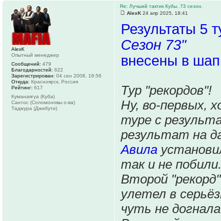
Re: Лучший тактик Кубы. 73 сезон.
AlexK
24 апр 2025, 18:41
Результаты 5 
Сезон 73"
AlexK
Опытный менеджер
внесены в шап
Сообщений:
479
Благодарностей:
622
Зарегистрирован:
04 сен 2008, 16:56
Откуда:
Красноярск, Россия
Тур "рекордов"!
Рейтинг:
617
Куманаягуа (Куба)
Ну, во-первых, 
Сантос (Соломоновы о-ва)
Таджура (Джибути)
туре с результ
результат на д
Авила
установил
так и не побили
Второй "рекорд
улетел в серьёз
чуть не догнала