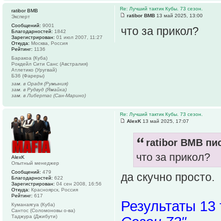
Re: Лучший тактик Кубы. 73 сезон.
ratibor BMB
ratibor BMB
13 май 2025, 13:00
Эксперт
Сообщений:
9001
что за прикол?
Благодарностей:
1842
Зарегистрирован:
01 июл 2007, 11:27
Откуда:
Москва, Россия
Рейтинг:
1136
Баракоа (Куба)
Рокдейл Сити Санс (Австралия)
Атлетико (Уругвай)
Б36 (Фареры)
зам. в Орадя (Румыния)
зам. в Рудвуд (Ямайка)
зам. в Либертас (Сан-Марино)
Re: Лучший тактик Кубы. 73 сезон.
AlexK
13 май 2025, 17:07
ratibor BMB пис
что за прикол?
AlexK
Опытный менеджер
Сообщений:
479
да скучно просто.
Благодарностей:
622
Зарегистрирован:
04 сен 2008, 16:56
Откуда:
Красноярск, Россия
Рейтинг:
617
Результаты 13
Куманаягуа (Куба)
Сантос (Соломоновы о-ва)
Таджура (Джибути)