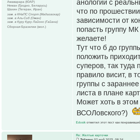
анологии с реальн
Амаварара (ЮАР)
Неман (Гродно, Беларусь)
что по прошествии 
Шахин (Тегеран, Иран)
зам. в КНаПС Спорт (Мадагаскар)
зам. в Аль-Сиб (Оман)
зависимости от ко
зам. в Куру Куру Лайонс (Гайана)
Сборная Бразилии (мол.)
попасть группу МК 
желаете!
Тут что б до груп
положить приходит
суперов, так туда
правило висит, в т
группы с зараннее
листа в плане кар
Может хоть в этом
ВСОЛовского?)
Edosik
отметил этот пост как понравивши
Re: Желтые карточки
Talianyc
02 май 2025, 08:34