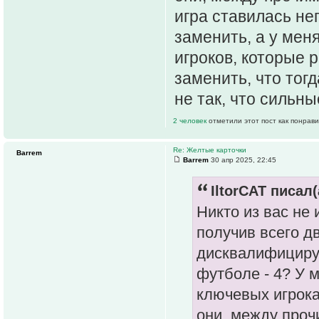
игра ставилась нег
заменить, а у мен
игроков, которые 
заменить, что тог
не так, что сильн
2 человек
отметили этот пост как понрав
Re: Желтые карточки
Barrem
Barrem
30 апр 2025, 22:45
IltorCAT писал(
Никто из вас не 
получив всего д
дисквалифицируе
футболе - 4? У м
ключевых игрока
они, между проч