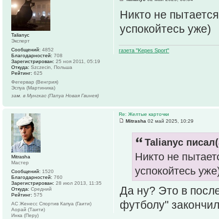
Никто не пытается
успокойтесь уже)
Talianyc
Эксперт
Сообщений:
4852
газета "Kepes Sport"
Благодарностей:
708
Зарегистрирован:
25 ноя 2011, 05:19
Откуда:
Szczecin, Польша
Рейтинг:
625
Фегервар (Венгрия)
Эспуа (Мартиника)
зам. в Мунгкас (Папуа Новая Гвинея)
Re: Желтые карточки
Mitrasha
02 май 2025, 10:29
Talianyc писал(
Никто не пытает
Mitrasha
Мастер
успокойтесь уже
Сообщений:
1520
Благодарностей:
760
Зарегистрирован:
28 июл 2013, 11:35
Да ну? Это в посл
Откуда:
Средний
Рейтинг:
575
футболу" закончили
АС Женесс Спортив Капуа (Гаити)
Аорай (Таити)
Инка (Перу)