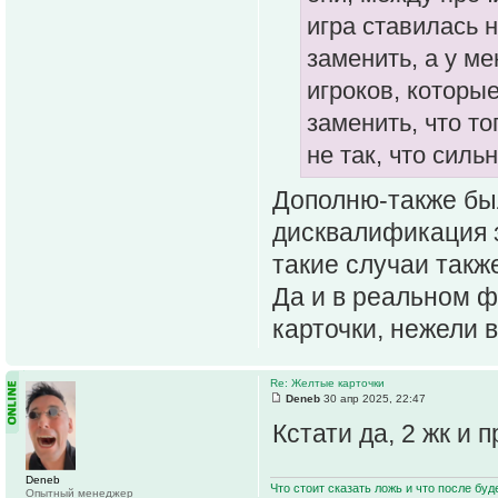
игра ставилась н
заменить, а у м
игроков, которы
заменить, что т
не так, что сил
Дополню-также бы
дисквалификация за
такие случаи такж
Да и в реальном 
карточки, нежели 
Re: Желтые карточки
Deneb
30 апр 2025, 22:47
Кстати да, 2 жк и п
Deneb
Что стоит сказать ложь и что после буд
Опытный менеджер