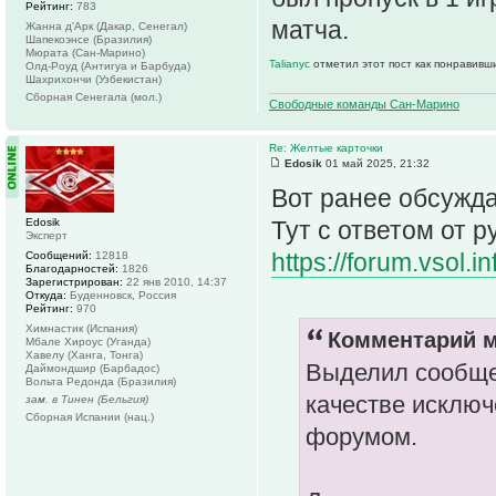
Рейтинг:
783
матча.
Жанна д'Арк (Дакар, Сенегал)
Шапекоэнсе (Бразилия)
Мюрата (Сан-Марино)
Talianyc
отметил этот пост как понравивш
Олд-Роуд (Антигуа и Барбуда)
Шахрихончи (Узбекистан)
Сборная Сенегала (мол.)
Свободные команды Сан-Марино
Re: Желтые карточки
Edosik
01 май 2025, 21:32
Вот ранее обсужд
Edosik
Тут с ответом от р
Эксперт
https://forum.vsol.i
Сообщений:
12818
Благодарностей:
1826
Зарегистрирован:
22 янв 2010, 14:37
Откуда:
Буденновск, Россия
Рейтинг:
970
Химнастик (Испания)
Комментарий м
Мбале Хироус (Уганда)
Хавелу (Ханга, Тонга)
Выделил сообщен
Даймондшир (Барбадос)
Вольта Редонда (Бразилия)
качестве исключ
зам. в Тинен (Бельгия)
Сборная Испании (нац.)
форумом.