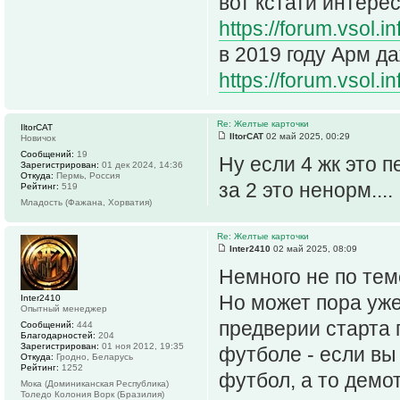
вот кстати интере
https://forum.vsol.i
в 2019 году Арм д
https://forum.vsol.i
Re: Желтые карточки
IltorCAT
IltorCAT
02 май 2025, 00:29
Новичок
Сообщений:
19
Ну если 4 жк это п
Зарегистрирован:
01 дек 2024, 14:36
Откуда:
Пермь, Россия
за 2 это ненорм....
Рейтинг:
519
Младость (Фажана, Хорватия)
Re: Желтые карточки
Inter2410
02 май 2025, 08:09
Немного не по тем
Но может пора уже 
Inter2410
Опытный менеджер
предверии старта 
Сообщений:
444
Благодарностей:
204
Зарегистрирован:
01 ноя 2012, 19:35
футболе - если вы
Откуда:
Гродно, Беларусь
Рейтинг:
1252
футбол, а то демот
Мока (Доминиканская Республика)
Толедо Колония Ворк (Бразилия)