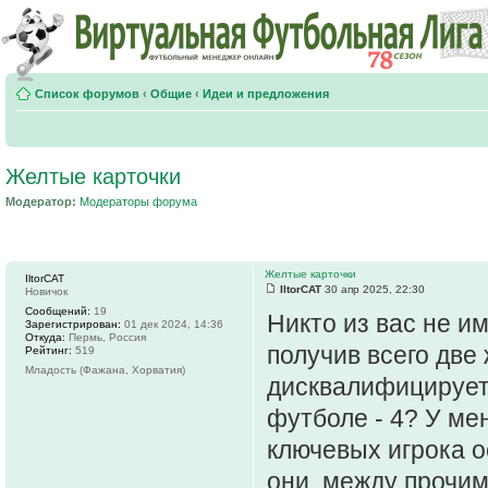
Список форумов
‹
Общие
‹
Идеи и предложения
Желтые карточки
Модератор:
Модераторы форума
Желтые карточки
IltorCAT
IltorCAT
30 апр 2025, 22:30
Новичок
Сообщений:
19
Никто из вас не им
Зарегистрирован:
01 дек 2024, 14:36
Откуда:
Пермь, Россия
получив всего две
Рейтинг:
519
Младость (Фажана, Хорватия)
дисквалифицируетс
футболе - 4? У мен
ключевых игрока о
они, между прочим