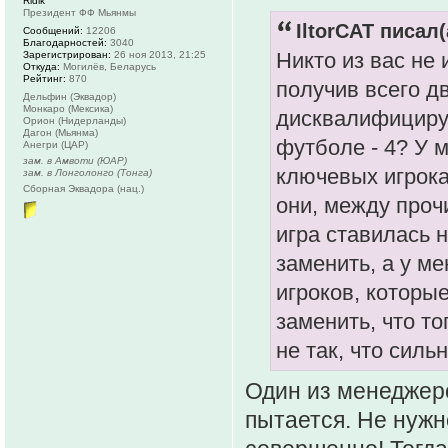
Ridik
Президент ФФ Мьянмы
IltorCAT писал(
Сообщений:
12206
Благодарностей:
3040
Никто из вас не 
Зарегистрирован:
26 ноя 2013, 21:25
Откуда:
Могилёв, Беларусь
Рейтинг:
870
получив всего д
Дельфин (Эквадор)
Монкаро (Мексика)
дисквалифицируе
Орион (Нидерланды)
Дагон (Мьянма)
футболе - 4? У м
Анегри (ЦАР)
зам. в Амвоти (ЮАР)
ключевых игрока
зам. в Лонголонго (Тонга)
Сборная Эквадора (нац.)
они, между проч
игра ставилась н
заменить, а у м
игроков, которы
заменить, что т
не так, что сил
Один из менеджеро
пытается. Не нужн