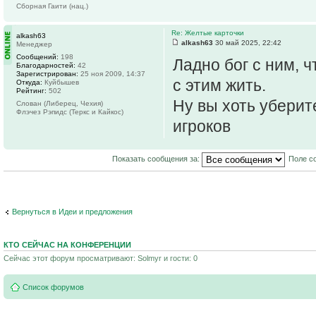
Сборная Гаити (нац.)
Re: Желтые карточки
alkash63
alkash63
30 май 2025, 22:42
Менеджер
Сообщений:
198
Ладно бог с ним, ч
Благодарностей:
42
Зарегистрирован:
25 ноя 2009, 14:37
с этим жить.
Откуда:
Куйбышев
Рейтинг:
502
Ну вы хоть уберит
Слован (Либерец, Чехия)
Флэчез Рэпидс (Теркс и Кайкос)
игроков
Показать сообщения за:
Поле с
Вернуться в Идеи и предложения
КТО СЕЙЧАС НА КОНФЕРЕНЦИИ
Сейчас этот форум просматривают: Solmyr и гости: 0
Список форумов