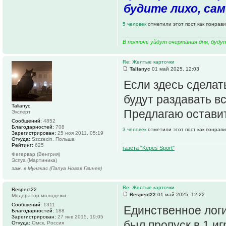
будите лихо, сам
5 человек
отметили этот пост как понрав
В полночь уйдут очертания дня, буду
Re: Желтые карточки
Talianyc
01 май 2025, 12:03
Если здесь сделать
будут раздавать вс
Talianyc
Предлагаю оставит
Эксперт
Сообщений:
4852
Благодарностей:
708
3 человек
отметили этот пост как понрав
Зарегистрирован:
25 ноя 2011, 05:19
Откуда:
Szczecin, Польша
Рейтинг:
625
газета "Kepes Sport"
Фегервар (Венгрия)
Эспуа (Мартиника)
зам. в Мунгкас (Папуа Новая Гвинея)
Re: Желтые карточки
Respect22
Respect22
01 май 2025, 12:22
Модератор молодежи
Сообщений:
1311
Единственное логи
Благодарностей:
188
Зарегистрирован:
27 янв 2015, 19:05
был пропуск в 1 иг
Откуда:
Омск, Россия