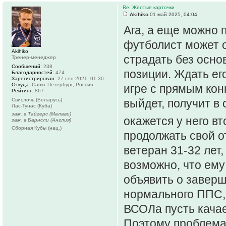
Re: Желтые карточки
Akihiko
01 май 2025, 04:04
Ага, а еще можно 
футболист может о
Akihiko
страдать без осно
Тренер-менеджер
Сообщений:
238
позиции. Ждать ег
Благодарностей:
474
Зарегистрирован:
27 сен 2021, 01:30
Откуда:
Санкт-Петербург, Россия
игре с прямым кон
Рейтинг:
867
Свислочь (Беларусь)
выйдет, получит в
Лас-Тунас (Куба)
зам. в Тайгерс (Малави)
окажется у него в
зам. в Барнсли (Англия)
Сборная Кубы (нац.)
продолжать свой о
ветеран 31-32 лет
возможно, что ему
объявить о заверш
нормального ППС, 
ВСОЛа пусть кача
Поэтому проблема 