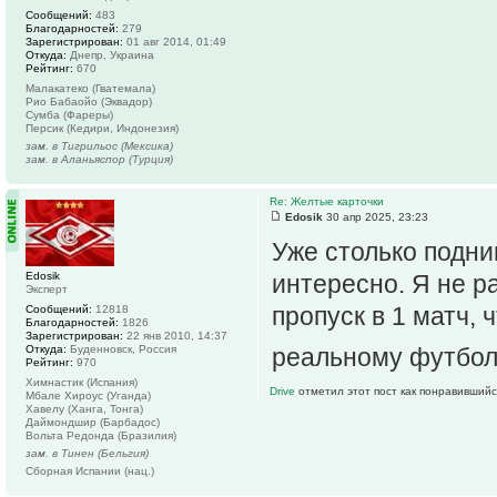
Сообщений:
483
Благодарностей:
279
Зарегистрирован:
01 авг 2014, 01:49
Откуда:
Днепр, Украина
Рейтинг:
670
Малакатеко (Гватемала)
Рио Бабаойо (Эквадор)
Сумба (Фареры)
Персик (Кедири, Индонезия)
зам. в Тигрильос (Мексика)
зам. в Аланьяспор (Турция)
Re: Желтые карточки
Edosik
30 апр 2025, 23:23
Уже столько подни
Edosik
интересно. Я не ра
Эксперт
пропуск в 1 матч,
Сообщений:
12818
Благодарностей:
1826
Зарегистрирован:
22 янв 2010, 14:37
Откуда:
Буденновск, Россия
реальному футбол
Рейтинг:
970
Химнастик (Испания)
Drive
отметил этот пост как понравившийс
Мбале Хироус (Уганда)
Хавелу (Ханга, Тонга)
Даймондшир (Барбадос)
Вольта Редонда (Бразилия)
зам. в Тинен (Бельгия)
Сборная Испании (нац.)