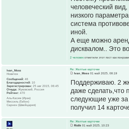
человеческий вид, 
низкого параметра
система противове
иной.
А еще можно аренд
дисквалом.. Это в
2 человек
отметили этот пост как понрав
Re: Желтые карточки
Ivan_Moss
Ivan_Moss
01 май 2025, 08:19
Новичок
Сообщений:
46
Поддерживаю. 2 жк
Благодарностей:
10
Зарегистрирован:
25 авг 2015, 06:45
даже сделать,что п
Откуда:
Жуковский, Россия
Рейтинг:
470
следующие уже за 
Аль-Касим (Ирак)
Миссиль (Габон)
Сарнен (Швейцария)
получил 14 карточе
Re: Желтые карточки
Ridik
01 май 2025, 10:23