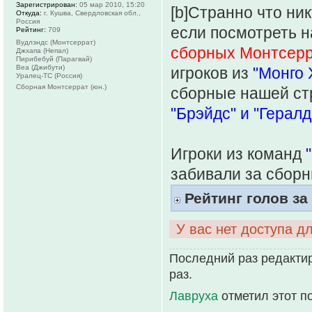
Зарегистрирован:
05 мар 2010, 15:20
[b]Странно что ник
Откуда:
г. Кушва, Свердловская обл.,
Россия
если посмотреть н
Рейтинг:
709
Вудлэндс (Монтсеррат)
сборных Монтсерр
Джхапа (Непал)
Пирибебуй (Парагвай)
Веа (Джибути)
игроков из
"Монго 
Уралец-ТС (Россия)
Сборная Монтсеррат (юн.)
сборные нашей ст
"Брэйдс" и "Гералд
Игроки из команд
забивали за сборн
Рейтинг голов за
У вас нет доступа д
Последний раз редактиро
раз.
Лавруха
отметил этот п