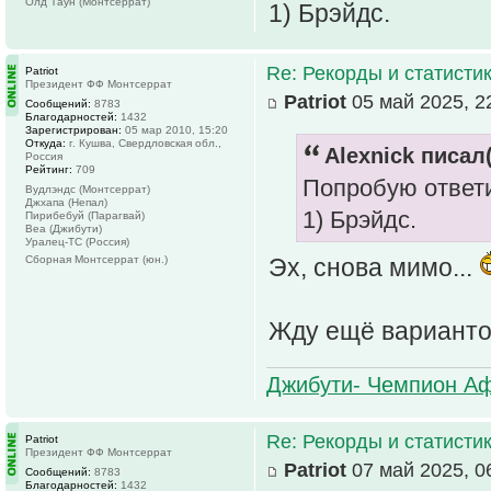
Олд Таун (Монтсеррат)
1) Брэйдс.
Re: Рекорды и статисти
Patriot
Президент ФФ Монтсеррат
Patriot
05 май 2025, 2
Сообщений:
8783
Благодарностей:
1432
Зарегистрирован:
05 мар 2010, 15:20
Откуда:
г. Кушва, Свердловская обл.,
Alexnick писал(
Россия
Рейтинг:
709
Попробую ответи
Вудлэндс (Монтсеррат)
Джхапа (Непал)
1) Брэйдс.
Пирибебуй (Парагвай)
Веа (Джибути)
Уралец-ТС (Россия)
Сборная Монтсеррат (юн.)
Эх, снова мимо...
Жду ещё варианто
Джибути- Чемпион Аф
Re: Рекорды и статисти
Patriot
Президент ФФ Монтсеррат
Patriot
07 май 2025, 0
Сообщений:
8783
Благодарностей:
1432