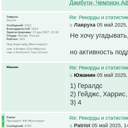
Джибути- Чемпион Аф
Re: Рекорды и статисти
Лавруха
Знаток
Лавруха
05 май 2025,
Сообщений:
2312
Благодарностей:
1624
Зарегистрирован:
12 дек 2007, 23:30
Не хочу угадывать
Откуда:
Москва, Россия
Рейтинг:
663
Энд Апартхайд (Монтсеррат)
зам. в Космос (Сан-Марино)
но активность под
зам. в Калдикот Таун (Уэльс)
Re: Рекорды и статисти
Южанин
Южанин
05 май 2025,
1) Гералдс
2) Гейджс, Харрис
3) 4
Re: Рекорды и статисти
Patriot
Президент ФФ Монтсеррат
Patriot
05 май 2025, 1
Сообщений:
8783