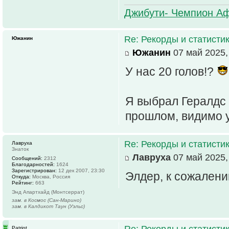
Джибути- Чемпион Аф
Re: Рекорды и статисти
Южанин
Южанин
07 май 2025,
У нас 20 голов!?
Я выбрал Гералдс 
прошлом, видимо у
Re: Рекорды и статисти
Лавруха
Знаток
Лавруха
07 май 2025,
Сообщений:
2312
Благодарностей:
1624
Зарегистрирован:
12 дек 2007, 23:30
Элдер, к сожалени
Откуда:
Москва, Россия
Рейтинг:
663
Энд Апартхайд (Монтсеррат)
зам. в Космос (Сан-Марино)
зам. в Калдикот Таун (Уэльс)
Re: Рекорды и статисти
Patriot