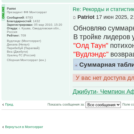
Re: Рекорды и статисти
Patriot
Президент ФФ Монтсеррат
Patriot
17 июн 2025, 2
Сообщений:
8783
Благодарностей:
1432
Зарегистрирован:
05 мар 2010, 15:20
Обновляю суммарн
Откуда:
г. Кушва, Свердловская обл.,
Россия
В тройке лидеров 
Рейтинг:
709
Вудлэндс (Монтсеррат)
"Олд Таун"
потихон
Джхапа (Непал)
Пирибебуй (Парагвай)
Веа (Джибути)
"Вудлэндс"
возвращ
Уралец-ТС (Россия)
Сборная Монтсеррат (юн.)
Суммарная табли
У вас нет доступа д
Джибути- Чемпион Аф
Пред.
Показать сообщения за:
Поле с
Вернуться в Монтсеррат