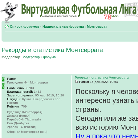
Список форумов
‹
Национальные форумы
‹
Монтсеррат
Рекорды и статистика Монтсеррата
Модератор:
Модераторы форума
Рекорды и статистика Монтсеррата
Patriot
Patriot
16 дек 2022, 10:54
Президент ФФ Монтсеррат
Сообщений:
8783
Поскольку я челов
Благодарностей:
1432
Зарегистрирован:
05 мар 2010, 15:20
интересно узнать 
Откуда:
г. Кушва, Свердловская обл.,
Россия
Рейтинг:
709
страны.
Вудлэндс (Монтсеррат)
Джхапа (Непал)
Сегодня или же за
Пирибебуй (Парагвай)
Веа (Джибути)
всю историю Монтс
Уралец-ТС (Россия)
Сборная Монтсеррат (юн.)
Ну а пока что нем