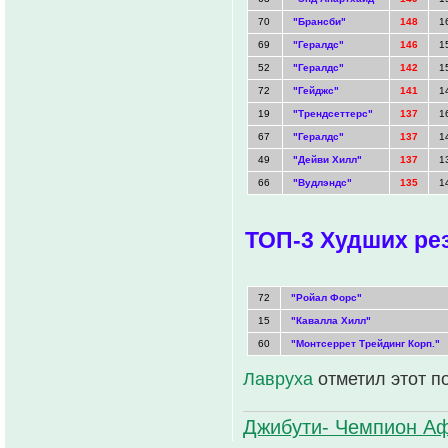
70
"Брансби"
148
1
69
"Гералдс"
146
1
52
"Гералдс"
142
1
72
"Гейджс"
141
1
19
"Трендсеттерс"
137
1
67
"Гералдс"
137
1
49
"Дейви Хилл"
137
1
66
"Вудлэндс"
135
1
ТОП-3 Худших ре
72
"Ройал Форс"
15
"Кавалла Хилл"
60
"Монтсеррет Трейдинг Корп."
Лавруха
отметил этот п
Джибути- Чемпион Аф