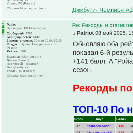
Уралец-ТС (Россия)
Сборная Монтсеррат (юн.)
Джибути- Чемпион Аф
Re: Рекорды и статисти
Patriot
Президент ФФ Монтсеррат
Patriot
08 май 2025, 1
Сообщений:
8783
Благодарностей:
1432
Зарегистрирован:
05 мар 2010, 15:20
Обновляю оба рейт
Откуда:
г. Кушва, Свердловская обл.,
Россия
показал 6-й резул
Рейтинг:
709
Вудлэндс (Монтсеррат)
+141 балл. А "Рой
Джхапа (Непал)
Пирибебуй (Парагвай)
Веа (Джибути)
сезон.
Уралец-ТС (Россия)
Сборная Монтсеррат (юн.)
Рекорды по
ТОП-10 По н
Сезон
Клуб
Баллы
47
"Кавалла Хилл"
156
1
63
"Энд Апартхайд"
149
1