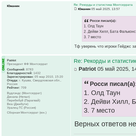
Re: Рекорды и статистика Монтсеррата
Южанин
Южанин
05 май 2025, 13:57
Росси писал(а):
1. Олд Таун
2. Дейви Хилл, Бата Фалькон
3. 7 место
Тф уверень что игроки Гейджс за
Re: Рекорды и статисти
Patriot
Президент ФФ Монтсеррат
Patriot
05 май 2025, 1
Сообщений:
8783
Благодарностей:
1432
Зарегистрирован:
05 мар 2010, 15:20
Откуда:
г. Кушва, Свердловская обл.,
Росси писал(а)
Россия
Рейтинг:
709
1. Олд Таун
Вудлэндс (Монтсеррат)
Джхапа (Непал)
2. Дейви Хилл, 
Пирибебуй (Парагвай)
Веа (Джибути)
Уралец-ТС (Россия)
3. 7 место
Сборная Монтсеррат (юн.)
Верных ответов н