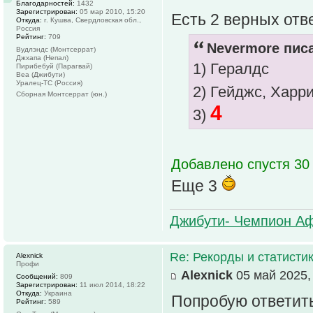
Благодарностей:
1432
Зарегистрирован:
05 мар 2010, 15:20
Есть 2 верных отв
Откуда:
г. Кушва, Свердловская обл.,
Россия
Рейтинг:
709
Nevermore писа
Вудлэндс (Монтсеррат)
Джхапа (Непал)
1) Гералдс
Пирибебуй (Парагвай)
Веа (Джибути)
Уралец-ТС (Россия)
2) Гейджс, Харр
Сборная Монтсеррат (юн.)
4
3)
Добавлено спустя 30 
Еще 3
Джибути- Чемпион Аф
Re: Рекорды и статисти
Alexnick
Профи
Alexnick
05 май 2025,
Сообщений:
809
Зарегистрирован:
11 июл 2014, 18:22
Откуда:
Украина
Попробую ответить
Рейтинг:
589