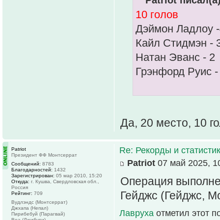
Patriot писал(а)
10 голов
Дэймон Ладлоу -
Кайл Стидмэн - 
Натан Эванс - 2
Грэнфорд Руис -
Да, 20 место, 10 г
Re: Рекорды и статисти
Patriot
Президент ФФ Монтсеррат
Patriot
07 май 2025, 1
Сообщений:
8783
Благодарностей:
1432
Зарегистрирован:
05 мар 2010, 15:20
Операция выполне
Откуда:
г. Кушва, Свердловская обл.,
Россия
Гейджс (Гейджс, М
Рейтинг:
709
Вудлэндс (Монтсеррат)
Джхапа (Непал)
Лавруха
отметил этот п
Пирибебуй (Парагвай)
Веа (Джибути)