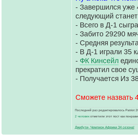
- Завершился уже 
следующий станет
- Всего в Д-1 сыгр
- Забито 29290 мя
- Средняя результа
- В Д-1 играли 35 
-
ФК Кинсейл
единс
прекратил свое су
- Получается Из 3
Сможете назвать 4
Последний раз редактировалось Patriot 20
2 человек
отметили этот пост как понрав
Джибути- Чемпион Африки 34 сезона!