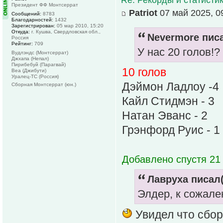
Президент ФФ Монтсеррат
Patriot
07 май 2025, 0
Сообщений:
8783
Благодарностей:
1432
Зарегистрирован:
05 мар 2010, 15:20
Откуда:
г. Кушва, Свердловская обл.,
Nevermore писа
Россия
Рейтинг:
709
У нас 20 голов!?
Вудлэндс (Монтсеррат)
Джхапа (Непал)
Пирибебуй (Парагвай)
10 голов
Веа (Джибути)
Уралец-ТС (Россия)
Дэймон Ладлоу -4
Сборная Монтсеррат (юн.)
Кайл Стидмэн - 3
Натан Эванс - 2
Грэнфорд Руис - 1
Добавлено спустя 21 
Лавруха писал(
Элдер, к сожале
Увидел что сборн