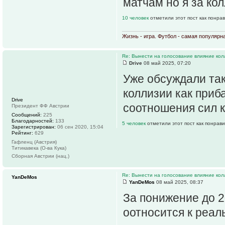
матчам но я за кол
10 человек
отметили этот пост как понра
Жизнь - игра. Футбол - самая популярн
Re: Вынести на голосование влияние ко
Drive
08 май 2025, 07:20
Уже обсуждали так
коллизии как приба
Drive
соотношения сил 
Президент ФФ Австрии
Сообщений:
225
Благодарностей:
133
5 человек
отметили этот пост как понрав
Зарегистрирован:
06 сен 2020, 15:04
Рейтинг:
629
Гафленц (Австрия)
Титикавека (О-ва Кука)
Сборная Австрии (нац.)
Re: Вынести на голосование влияние ко
YanDeMos
YanDeMos
08 май 2025, 08:37
За понижение до 2
оотносится к реал