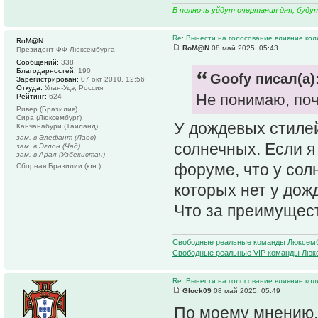
В полночь уйдут очертания дня, буду
Re: Вынести на голосование влияние ко
RoM@N
RoM@N
08 май 2025, 05:43
Президент ФФ Люксембурга
Сообщений:
338
Благодарностей:
190
Goofy писал(а)
Зарегистрирован:
07 окт 2010, 12:56
Откуда:
Улан-Удэ, Россия
Не понимаю, поче
Рейтинг:
624
Ривер (Бразилия)
Сира (Люксембург)
У дождевых стилей
Канчанабури (Таиланд)
зам. в Элефант (Лаос)
солнечных. Если я 
зам. в Эглон (Чад)
зам. в Арал (Узбекистан)
форуме, что у сол
Сборная Бразилии (юн.)
которых нет у дож
Что за преимущест
Свободные реальные команды Люксем
Свободные реальные VIP команды Люк
Re: Вынести на голосование влияние ко
Glock09
08 май 2025, 05:49
По моему мнению, 