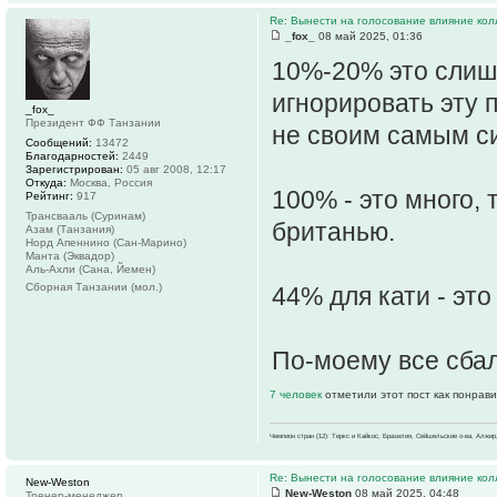
Re: Вынести на голосование влияние ко
_fox_
08 май 2025, 01:36
10%-20% это слиш
игнорировать эту 
_fox_
Президент ФФ Танзании
не своим самым с
Сообщений:
13472
Благодарностей:
2449
Зарегистрирован:
05 авг 2008, 12:17
Откуда:
Москва, Россия
100% - это много,
Рейтинг:
917
Трансвааль (Суринам)
британью.
Азам (Танзания)
Норд Апеннино (Сан-Марино)
Манта (Эквадор)
Аль-Ахли (Сана, Йемен)
Сборная Танзании (мол.)
44% для кати - эт
По-моему все сба
7 человек
отметили этот пост как понрав
Чемпион стран (12): Теркс и Кайкос, Бразилия, Сейшельские о-ва, Алжир
Re: Вынести на голосование влияние ко
New-Weston
New-Weston
08 май 2025, 04:48
Тренер-менеджер