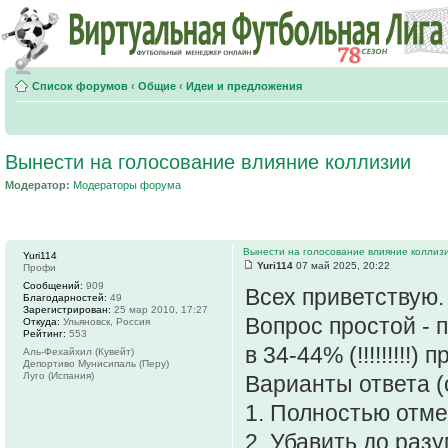
Список форумов
‹
Общие
‹
Идеи и предложения
Вынести на голосование влияние коллизии
Модератор:
Модераторы форума
Вынести на голосование влияние коллиз
Yuri114
Yuri114
07 май 2025, 20:22
Профи
Сообщений:
909
Всех приветствую.
Благодарностей:
49
Зарегистрирован:
25 мар 2010, 17:27
Вопрос простой - 
Откуда:
Ульяновск, Россия
Рейтинг:
553
в 34-44% (!!!!!!!!!
Аль-Фехайхил (Кувейт)
Депортиво Мунисипаль (Перу)
Луго (Испания)
Варианты ответа (
1. Полностью отм
2. Убавить до раз