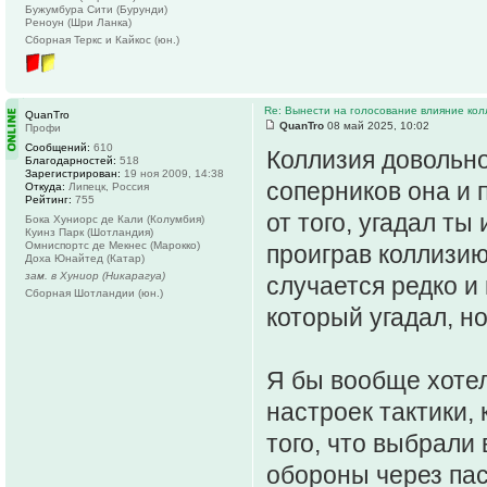
Бужумбура Сити (Бурунди)
Реноун (Шри Ланка)
Сборная Теркс и Кайкос (юн.)
Re: Вынести на голосование влияние ко
QuanTro
QuanTro
08 май 2025, 10:02
Профи
Сообщений:
610
Коллизия довольно
Благодарностей:
518
Зарегистрирован:
19 ноя 2009, 14:38
соперников она и 
Откуда:
Липецк, Россия
Рейтинг:
755
от того, угадал ты
Бока Хуниорс де Кали (Колумбия)
Куинз Парк (Шотландия)
Омниспортc де Мекнес (Марокко)
проиграв коллизию
Доха Юнайтед (Катар)
зам. в Хуниор (Никарагуа)
случается редко и
Сборная Шотландии (юн.)
который угадал, н
Я бы вообще хотел
настроек тактики,
того, что выбрали 
обороны через пас