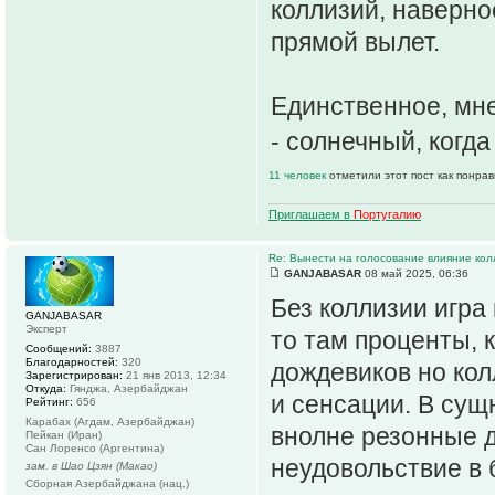
коллизий, наверно
прямой вылет.
Единственное, мне
- солнечный, когда
11 человек
отметили этот пост как понра
Приглашаем в
Португалию
Re: Вынести на голосование влияние ко
GANJABASAR
08 май 2025, 06:36
Без коллизии игра 
GANJABASAR
Эксперт
то там проценты, 
Сообщений:
3887
Благодарностей:
320
дождевиков но ко
Зарегистрирован:
21 янв 2013, 12:34
Откуда:
Гянджа, Азербайджан
и сенсации. В сущ
Рейтинг:
656
Карабах (Агдам, Азербайджан)
внолне резонные д
Пейкан (Иран)
Сан Лоренсо (Аргентина)
неудовольствие в
зам. в Шао Цзян (Макао)
Сборная Азербайджана (нац.)