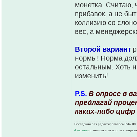
монетка. Считаю, 
прибавок, а не бы
коллизию со слоно
вес, а менеджерск
Второй вариант
р
нормы! Норма дол
остальным. Хоть н
изменить!
P.S.
В опросе в в
предлагай проце
каких-либо цифр
Последний раз редактировалось Ridik 08 
4 человек
отметили этот пост как понрав