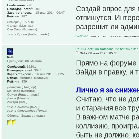
Сообщений:
270
Создай опрос для
Благодарностей:
180
Зарегистрирован:
15 июл 2014, 06:47
отпишутся. Интере
Рейтинг:
987
Лимерс (Ангилья)
разрешит ли адми
Фалкон (Мьянма)
Сан Хосе (Боливия)
зам. в Орион (Нидерланды)
LieM147
отметил этот пост как понравивш
Re: Вынести на голосование влияние ко
Ridik
08 май 2025, 05:36
Ridik
Прямо на форуме м
Президент ФФ Мьянмы
Сообщений:
12201
Зайди в правку, и 
Благодарностей:
3040
Зарегистрирован:
26 ноя 2013, 21:25
Откуда:
Могилёв, Беларусь
Рейтинг:
859
Дельфин (Эквадор)
Лично я за сниже
Монкаро (Мексика)
Орион (Нидерланды)
Считаю, что не дол
Дагон (Мьянма)
Анегри (ЦАР)
и старания все тр
зам. в Амвоти (ЮАР)
зам. в Лонголонго (Тонга)
В важном матче ра
Сборная Эквадора (нац.)
коллизию, проигра
быть не должно, к