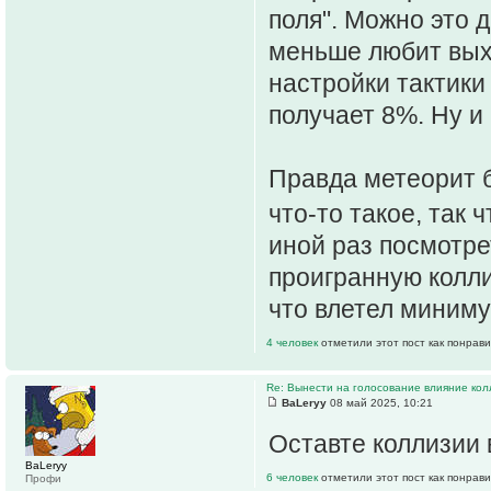
поля". Можно это д
меньше любит вых
настройки тактики 
получает 8%. Ну и 
Правда метеорит б
что-то такое, так 
иной раз посмотре
проигранную колли
что влетел миниму
4 человек
отметили этот пост как понрав
Re: Вынести на голосование влияние ко
ВаLeryy
08 май 2025, 10:21
Оставте коллизии 
ВаLeryy
6 человек
отметили этот пост как понрав
Профи