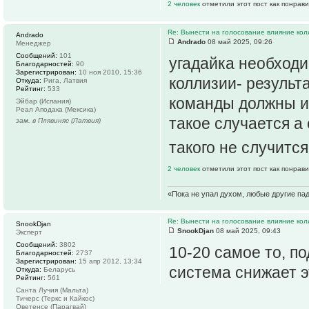
2 человек
отметили этот пост как понрав
Re: Вынести на голосование влияние ко
Andrado
Andrado
08 май 2025, 09:26
Менеджер
Сообщений:
101
угадайка необход
Благодарностей:
90
Зарегистрирован:
10 ноя 2010, 15:36
коллизии- результ
Откуда:
Рига, Латвия
Рейтинг:
533
команды должны им
Эйбар (Испания)
Реал Аподака (Мексика)
такое случается а
зам. в Плявиняс (Латвия)
такого не случится
2 человек
отметили этот пост как понрав
«Пока не упал духом, любые другие па
Re: Вынести на голосование влияние ко
SnookDjan
SnookDjan
08 май 2025, 09:43
Эксперт
Сообщений:
3802
10-20 самое то, п
Благодарностей:
2737
Зарегистрирован:
15 апр 2012, 13:34
система снижает э
Откуда:
Беларусь
Рейтинг:
561
Санта Лучия (Мальта)
Тичерс (Теркс и Кайкос)
Оветенсе (Парагвай)