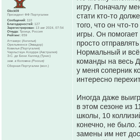
игру. Поначалу мен
Glock09
стати кто-то долже
Президент ФФ Португалии
Сообщений:
110
того, что он что-т
Благодарностей:
127
Зарегистрирован:
13 авг 2024, 07:54
Откуда:
Троицк, Россия
игры. Он помогает
Рейтинг:
659
Аттакерс (Ангилья)
просто отправлять
Орельяненсе (Эквадор)
Ковилья (Португалия)
Нормальный и всё.
Чарльстаун Аззурри (Австралия)
Э.С. де Бени Халлед (Тунис)
команды на весь Д
зам. в Коломна (Россия)
Сборная Португалии (мол.)
у меня соперник к
интересно перехит
Иногда даже выигр
в этом сезоне из 
школы, 10 коллизий
конечно, не было.
замены им нет дос