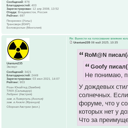
Сообщений:
876
Благодарностей:
403
Зарегистрирован:
12 апр 2008, 13:52
Откуда:
Владивосток, Россия
Рейтинг:
697
Пенринкох (Уэльс)
Трансверк (ЮАР)
Боловсролын (Монголия)
Re: Вынести на голосование влияние ко
Uranium235
08 май 2025, 10:35
RoM@N писал(а
Uranium235
Goofy писал(
Эксперт
Сообщений:
3421
Не понимаю, по
Благодарностей:
2449
Зарегистрирован:
03 июл 2021, 14:07
Рейтинг:
903
У дождевых стил
Роан Юнайтед (Замбия)
ТАКА (Сальвадор)
солнечных. Если 
Лебринг (Австрия)
зам. в Ливерпуль (Англия)
форуме, что у с
зам. в Анжле (Франция)
Сборная Австрии (мол.)
которых нет у д
Что за преимуще