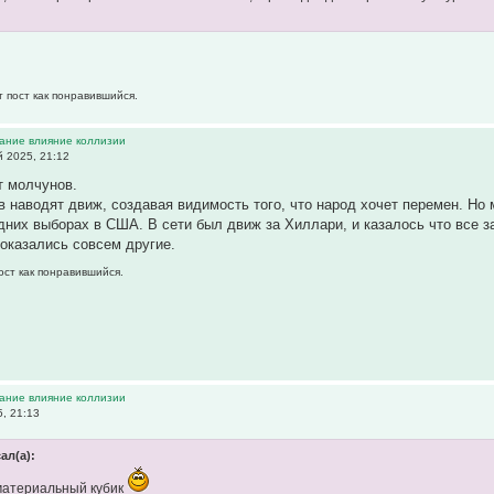
т пост как понравившийся.
вание влияние коллизии
 2025, 21:12
 молчунов.
в наводят движ, создавая видимость того, что народ хочет перемен. Но
дних выборах в США. В сети был движ за Хиллари, и казалось что все з
 оказались совсем другие.
ост как понравившийся.
вание влияние коллизии
, 21:13
ал(а):
 материальный кубик