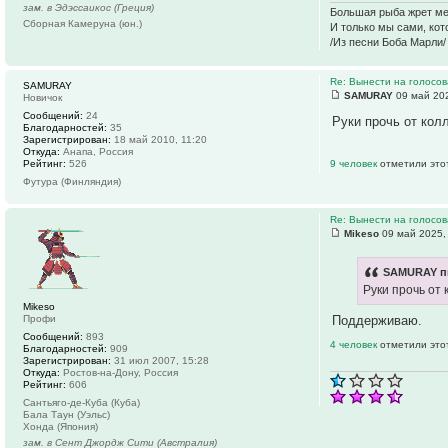
зам. в Эдэссаикос (Греция)
Большая рыба жрет мел
Сборная Камеруна (юн.)
И только мы сами, ко
/Из песни Боба Марли/
Re: Вынести на голосо
SAMURAY
SAMURAY
09 май 202
Новичок
Сообщений:
24
Руки прочь от кол
Благодарностей:
35
Зарегистрирован:
18 май 2010, 11:20
Откуда:
Анапа, Россия
Рейтинг:
526
9 человек
отметили это
Футура (Финляндия)
Re: Вынести на голосо
Mikeso
09 май 2025,
SAMURAY пи
Руки прочь от 
Mikeso
Поддерживаю.
Профи
Сообщений:
893
4 человек
отметили это
Благодарностей:
909
Зарегистрирован:
31 июл 2007, 15:28
Откуда:
Ростов-на-Дону, Россия
Рейтинг:
606
Сантьяго-де-Куба (Куба)
Бала Таун (Уэльс)
Хонда (Япония)
зам. в Сент Джордж Сити (Австралия)