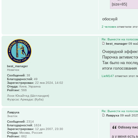
[size=85]
обоснуй
2 человек
отметили это
Re: Вынести на голосо
best_manager
09 май
Очередной эффект
Парочка активисто
Так было на после
best_manager
итоги голосования
Новичок
Сообщений:
38
LieM147
отметил этот п
Благодарностей:
49
Зарегистрирован:
22 янв 2024, 14:02
Откуда:
Киев, Украина
Рейтинг:
566
Лохи Юнайтед (Шотландия)
Фуэрсас Армадас (Куба)
Re: Вынести на голосо
Лавруха
Лавруха
09 май 2025
Знаток
Сообщений:
2314
Благодарностей:
1624
Odissey пис
Зарегистрирован:
12 дек 2007, 23:30
Откуда:
Москва, Россия
а у меня есть
Рейтинг:
662