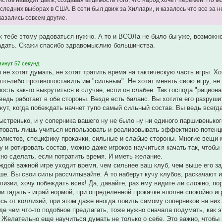
истов наводят движ, создавая видимость того, что народ хочет перемен. Но м
оследних выборах в США. В сети был движ за Хиллари, и казалось что все за 
казались совсем другие.
к тебе этому радоваться нужно. А то и ВСОЛа не было бы уже, возможно
гадать. Скажи спасибо здравомыслию большинства.
инут 57 секунд:
не хотят думать, не хотят тратить время на тактическую часть игры. Хо
то-либо противопоставить им "сильным". Не хотят менять свою игру, не 
ость как-то выкрутиться в случае, если он слабее. Так господа "рацион
ведь работает в обе стороны. Везде есть баланс. Вы хотите его разрушит
ут, когда побеждать начнет тупо самый сильный состав. Вы ведь всегда 
ыстренько, и у соперника вашего ну не было ну ни единого паршивенько
товать лишь учиться использовать и реализовывать эффективно потенци
олистов, специфику прокачки, сильные и слабые стороны. Многие вещи
 и ротировать состав, можно даже игроков научиться качать так, чтоб
но сделать, если потратить время. И иметь желание.
аждой важной игре уходит время, чем сильнее ваш клуб, чем выше его за
ше. Вы свои силы рассчитывайте. А то наберут кучу клубов, раскачают и
ллизии, хочу побеждать всех! Да, давайте, раз ему видите ли сложно, п
и гадать - играй нормой, при определенной прокачке вполне спокойно иг
ясь от коллизий, при этом даже иногда ловить самому соперников на них
де чем что-то подобное предлагать, тоже нужно сначала подумать, как э
 Желательно еще научиться думать не только о себе. Это важно, чтобы к