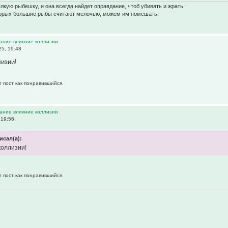
кую рыбешку, и она всегда найдет оправдание, чтоб убивать и жрать.
торых большие рыбы считают мелочью, можем им помешать.
вание влияние коллизии
5, 19:48
лизии!
т пост как понравившийся.
вание влияние коллизии
 19:56
сал(а):
коллизии!
т пост как понравившийся.