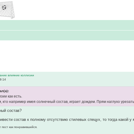
вание влияние коллизии
9:14
ал(а):
зии как есть.
м, кто например имея солнечный состав, играет дождем. Прям наглухо урезать
ный состав?
ивести состав к полному отсутствию стилевых спецух, то тогда какой у
т пост как понравившийся.