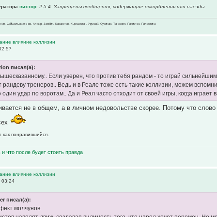
ератора
вихтор
:
2.5.4. Запрещены сообщения, содержащие оскоpбления или наезды.
зилия, Сейшельские о-ва, Алжир, Замбия, Казахстан, Кыргызстан, Уругвай, Суринам, Танзания, Пакистан, Палестина
вание влияние коллизии
02:57
rion писал(а):
вышесказанному.. Если уверен, что против тебя рандом - то играй сильнейшим
т рандеву тренеров.. Ведь и в Реале тоже есть такие коллизии, можем вспомн
 один удар по воротам.. Да и Реал часто отходит от своей игры, когда играет
ивается не в общем, а в личном недовольстве скорее. Потому что слово
сех
т как понравившийся.
ь и что после будет стоить правда
вание влияние коллизии
 03:24
r писал(а):
фект молчунов.