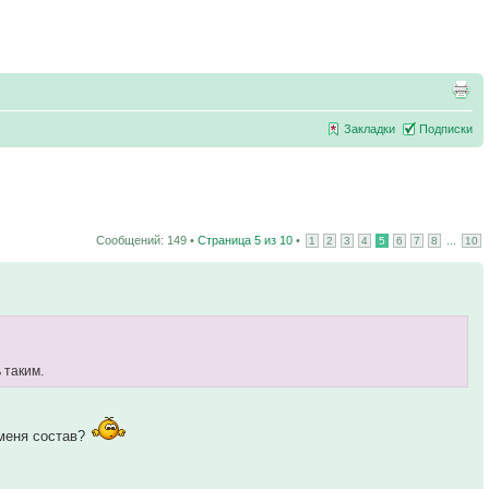
Закладки
Подписки
Сообщений: 149 •
Страница
5
из
10
•
...
1
2
3
4
5
6
7
8
10
 таким.
 меня состав?