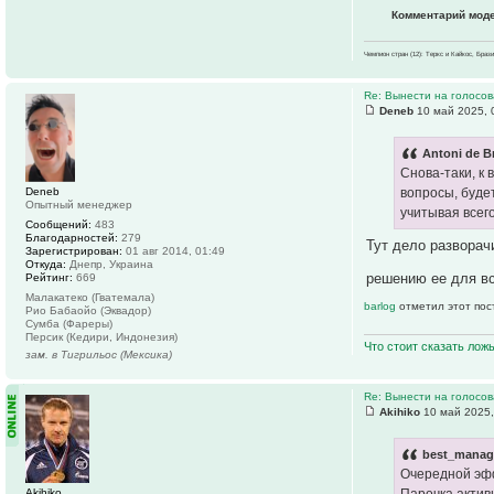
Комментарий мод
Чемпион стран (12): Теркс и Кайкос, Бра
Re: Вынести на голосо
Deneb
10 май 2025, 
Antoni de B
Снова-таки, к 
Deneb
вопросы, буде
Опытный менеджер
учитывая всего
Сообщений:
483
Благодарностей:
279
Тут дело разворач
Зарегистрирован:
01 авг 2014, 01:49
Откуда:
Днепр, Украина
решению ее для в
Рейтинг:
669
Малакатеко (Гватемала)
barlog
отметил этот пос
Рио Бабаойо (Эквадор)
Сумба (Фареры)
Персик (Кедири, Индонезия)
Что стоит сказать лож
зам. в Тигрильос (Мексика)
Re: Вынести на голосо
Akihiko
10 май 2025,
best_manage
Очередной эф
Akihiko