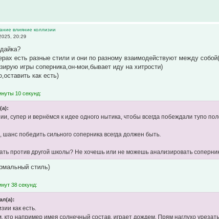
вание влияние коллизии
2025, 20:29
адайка?
рах есть разные стили и они по разному взаимодействуют между собой
изирую игры соперника,он-мои,бывает иду на хитрости)
,оставить как есть)
инуты 10 секунд:
(а):
ии, супер и вернёмся к идее одного нытика, чтобы всегда побеждали тупо пол
о, шанс победить сильного соперника всегда должен быть.
ать против другой школы? Не хочешь или не можешь анализировать соперника? 
ормальный стиль)
нут 38 секунд:
ал(а):
зии как есть.
м, кто например имея солнечный состав, играет дождем. Прям наглухо урезать