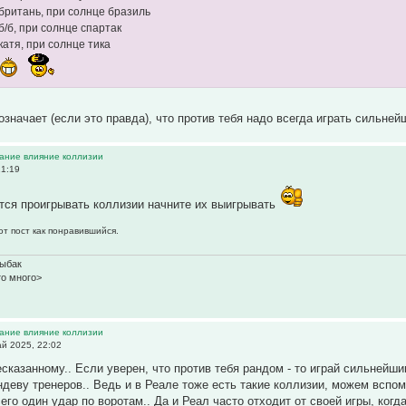
 британь, при солнце бразиль
б/б, при солнце спартак
катя, при солнце тика
 означает (если это правда), что против тебя надо всегда играть сильн
вание влияние коллизии
21:19
тся проигрывать коллизии начните их выигрывать
от пост как понравившийся.
рыбак
то много>
вание влияние коллизии
й 2025, 22:02
есказанному.. Если уверен, что против тебя рандом - то играй сильнейши
ндеву тренеров.. Ведь и в Реале тоже есть такие коллизии, можем вспо
его один удар по воротам.. Да и Реал часто отходит от своей игры, ког