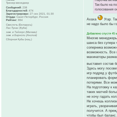
Парочка актив
Тренер-менеджер
Так было на п
Сообщений:
238
голосования о
Благодарностей:
474
Зарегистрирован:
27 сен 2021, 01:30
Откуда:
Санкт-Петербург, Россия
Ахаха
Угар. Та
Рейтинг:
864
не надо было бы 
Свислочь (Беларусь)
Лас-Тунас (Куба)
зам. в Тайгерс (Малави)
Добавлено спустя 45 м
зам. в Барнсли (Англия)
Многие менеджеры 
Сборная Кубы (нац.)
шанса без супера ч
соперника возможн
возможность. Все 
махинаторы размаж
выставил состав б
Здесь могу посове
игр подряд у футб
планировать форму
потерями. Все мож
На подготовку к к
таких матчей боль
не хочу гадать ко
Не хочешь коллизи
играть, уворачива
получится. А преж
чтобы был баланс.