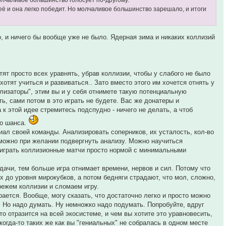
олчаливое большинство голосует по-другому.
неё и она легко победит. Но молчаливое большинство зарешало, и итоги
, и ничего бы вообще уже не было. Ядерная зима и никаких коллизий
тят просто всех уравнять, убрав коллизии, чтобы у слабого не было
хотят учиться и развиваться.. Зато вместо этого им хочется отнять у
ализаторы", этим вы и у себя отнимете такую потенциальную
ь, сами потом в это играть не будете. Вас же донатеры и
к этой идее стремитесь подспудно - ничего не делать, а чтоб
го шанса.
ал своей команды. Анализировать соперников, их усталость, кол-во
 можно при желании подвергнуть анализу. Можно научиться
ы играть коллизионные матчи просто нормой с минимальными
дачи, тем больше игра отнимает времени, нервов и сил. Потому что
х до уровня мирокубков, а потом бедняги страдают, что мол, сложно,
орежем коллизии и сломаем игру.
рается. Вообще, могу сказать, что достаточно легко и просто можно
. Но надо думать. Ну немножко надо подумать. Попробуйте, вдруг
то отразится на всей экосистеме, и чем вы хотите это уравновесить,
огда-то таких же как вы "гениальных" не собралась в одном месте