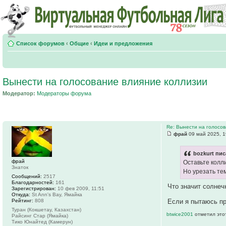
Список форумов
‹
Общие
‹
Идеи и предложения
Вынести на голосование влияние коллизии
Модератор:
Модераторы форума
Re: Вынести на голосо
фрай
09 май 2025, 1
bozkurt пис
фрай
Оставьте колли
Знаток
Но урезать те
Сообщений:
2517
Благодарностей:
161
Что значит солнеч
Зарегистрирован:
10 фев 2009, 11:51
Откуда:
St Ann's Bay, Ямайка
Рейтинг:
808
Если я пытаюсь пр
Туран (Кокшетау, Казахстан)
btwice2001
отметил это
Райсинг Стар (Ямайка)
Тико Юнайтед (Камерун)