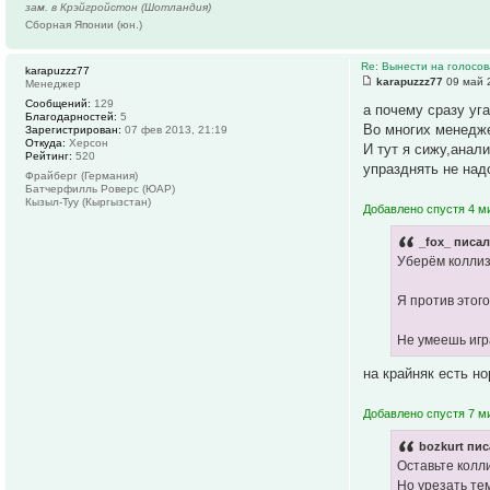
зам. в Крэйгройстон (Шотландия)
Сборная Японии (юн.)
Re: Вынести на голосо
karapuzzz77
karapuzzz77
09 май 
Менеджер
Сообщений:
129
а почему сразу уг
Благодарностей:
5
Во многих менедже
Зарегистрирован:
07 фев 2013, 21:19
Откуда:
Херсон
И тут я сижу,анал
Рейтинг:
520
упразднять не надо
Фрайберг (Германия)
Батчерфилль Роверс (ЮАР)
Кызыл-Туу (Кыргызстан)
Добавлено спустя 4 м
_fox_ писал
Уберём коллиз
Я против этог
Не умеешь игр
на крайняк есть н
Добавлено спустя 7 ми
bozkurt пис
Оставьте колли
Но урезать те