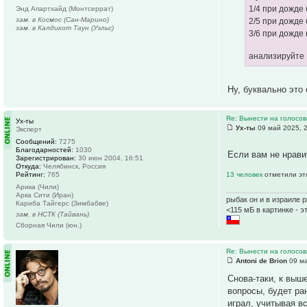
1/4 при дожде
Энд Апартхайд (Монтсеррат)
зам. в Космос (Сан-Марино)
2/5 при дожде 
зам. в Калдикот Таун (Уэльс)
3/6 при дожде 
анализируйте
Ну, буквально это
Re: Вынести на голосо
Ух-ты
Ух-ты
09 май 2025, 
Эксперт
Сообщений:
7275
Благодарностей:
1030
Если вам не нрави
Зарегистрирован:
30 июн 2004, 16:51
Откуда:
Челябинск, Россия
Рейтинг:
765
13 человек
отметили эт
Арика (Чили)
Арка Сити (Иран)
рыбак он и в израиле 
Кариба Тайгерс (Зимбабве)
<115 мБ в картинке - э
зам. в НСТК (Тайвань)
Сборная Чили (юн.)
Re: Вынести на голосо
Antoni de Brion
09 ма
Снова-таки, к выш
вопросы, будет ра
играл, учитывая вс