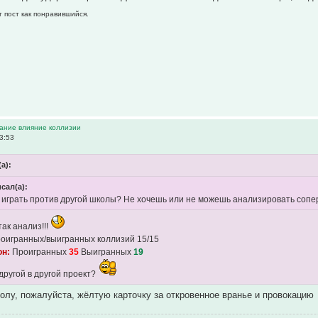
т пост как понравившийся.
вание влияние коллизии
3:53
(а):
исал(а):
играть против другой школы? Не хочешь или не можешь анализировать соперник
так анализ!!!
оигранных/выигранных коллизий 15/15
он:
Проигранных
35
Выигранных
19
другой в другой проект?
олу, пожалуйста, жёлтую карточку за откровенное вранье и провокацию