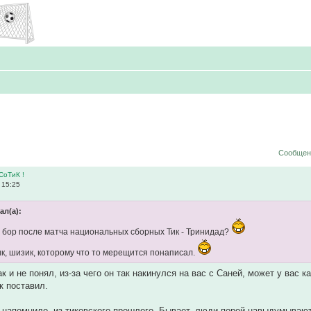
Сообщени
СоТиК !
 15:25
ал(а):
 бор после матча национальных сборных Тик - Тринидад?
к, шизик, которому что то мерещится понаписал.
ак и не понял, из-за чего он так накинулся на вас с Саней, может у ва
к поставил.
 напомнило, из тиковского прошлого. Бывает, люди порой навыдумывают