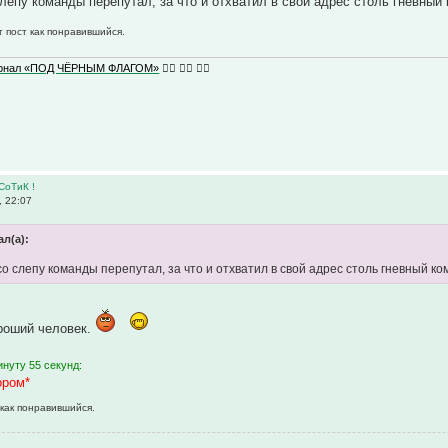
слепу команды перепутал, за что и отхватил в свой адрес столь гневны
т пост как понравившийся.
урнал «ПОД ЧЁРНЫМ ФЛАГОМ»
🏴‍☠️ 🏴‍☠️ 🏴‍☠️
СоТиК !
 22:07
л(а):
 со слепу команды перепутал, за что и отхватил в свой адрес столь гневный 
ороший человек.
нуту 55 секунд:
ором*
 как понравившийся.