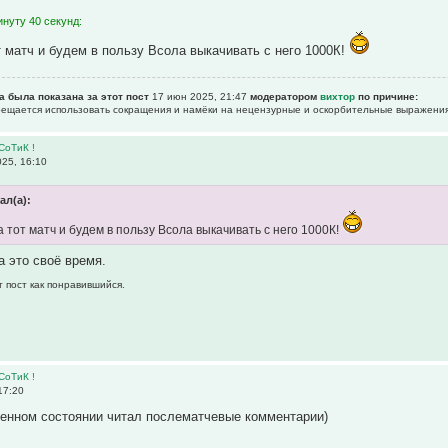
нуту 40 секунд:
т матч и будем в пользу Всола выкачивать с него 1000К!
а была показана за этот пост
17 июн 2025, 21:47
модератором
вихтор
по причине:
прещается использовать сокращения и намёки на нецензурные и оскорбительные выражения
СоТиК !
25, 16:10
ал(а):
 тот матч и будем в пользу Всола выкачивать с него 1000К!
а это своё время.
т пост как понравившийся.
СоТиК !
17:20
ненном состоянии читал послематчевые комментарии)