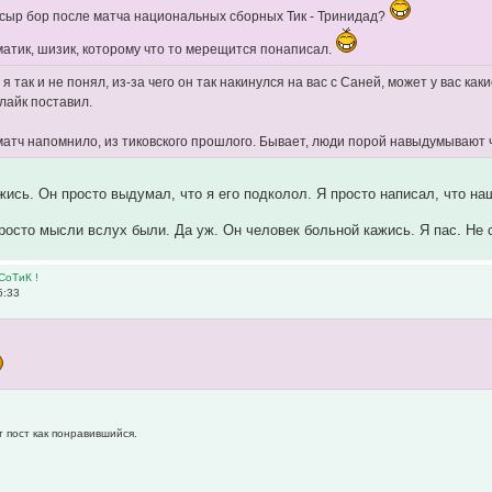
сыр бор после матча национальных сборных Тик - Тринидад?
атик, шизик, которому что то мерещится понаписал.
 я так и не понял, из-за чего он так накинулся на вас с Саней, может у вас 
 лайк поставил.
матч напомнило, из тиковского прошлого. Бывает, люди порой навыдумывают ч
ись. Он просто выдумал, что я его подколол. Я просто написал, что наш 
Просто мысли вслух были. Да уж. Он человек больной кажись. Я пас. Не
СоТиК !
5:33
т пост как понравившийся.