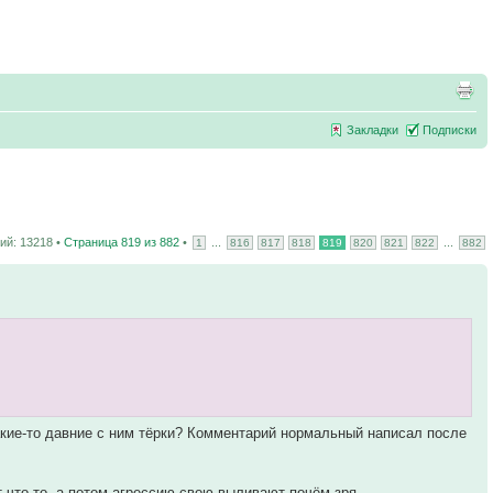
Закладки
Подписки
й: 13218 •
Страница
819
из
882
•
...
...
1
816
817
818
819
820
821
822
882
с какие-то давние с ним тёрки? Комментарий нормальный написал после
 что-то, а потом агрессию свою выливают почём зря.