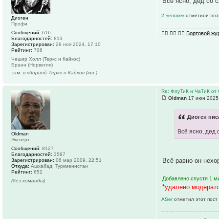
Всё ясно, дед со 
2 человек
отметили это
Диоген
Профи
Сообщений:
616
🏴‍☠️ 🏴‍☠️ 🏴‍☠️
Бортовой ж
Благодарностей:
813
Зарегистрирован:
29 ноя 2024, 17:10
Рейтинг:
706
Чешир Холл (Теркс и Кайкос)
Бранн (Норвегия)
зам. в сборной Теркс и Кайкос (юн.)
Re: ФлуТиК и ЧаТиК от 
Oldman
17 июн 2025,
Диоген писа
Всё ясно, дед
Oldman
Эксперт
Сообщений:
8127
Благодарностей:
3587
Всё равно он нех
Зарегистрирован:
06 мар 2009, 22:51
Откуда:
Ашхабад, Туркменистан
Рейтинг:
652
Добавлено спустя 1 ми
(без команды)
*удалено модерат
ASer
отметил этот пост