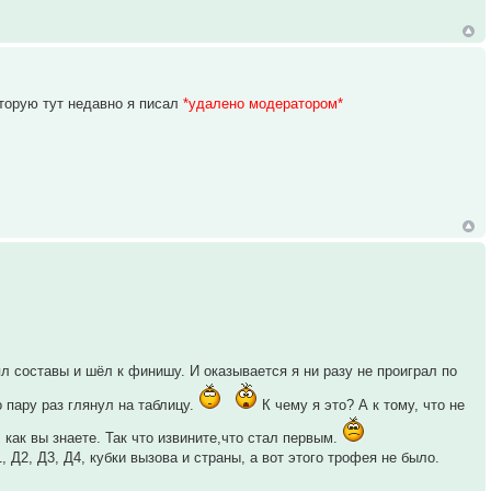
оторую тут недавно я писал
*удалено модератором*
л составы и шёл к финишу. И оказывается я ни разу не проиграл по
 пару раз глянул на таблицу.
К чему я это? А к тому, что не
, как вы знаете. Так что извините,что стал первым.
Д2, Д3, Д4, кубки вызова и страны, а вот этого трофея не было.