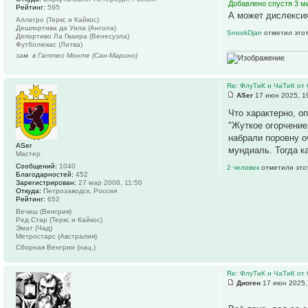
Добавлено спустя 3 м
Рейтинг:
595
А может дислексия
Аллегро (Теркс и Кайкос)
Дешпортива да Уила (Ангола)
SnookDjan
отметил этот
Депортиво Ла Гваира (Венесуэла)
Футболюкас (Литва)
зам. в Гаттео Монте (Сан-Марино)
Re: ФлуТиК и ЧаТиК от 
ASer
17 июн 2025, 1
Что характерно, о
"Жуткое огорчение
набрали поровну о
ASer
мундиаль. Тогда к
Мастер
Сообщений:
1040
2 человек
отметили это
Благодарностей:
452
Зарегистрирован:
27 мар 2008, 11:50
Откуда:
Петрозаводск, Россия
Рейтинг:
652
Вечиш (Венгрия)
Ред Стар (Теркс и Кайкос)
Эмат (Чад)
Метростарс (Австралия)
Сборная Венгрии (нац.)
Re: ФлуТиК и ЧаТиК от 
Диоген
17 июн 2025,