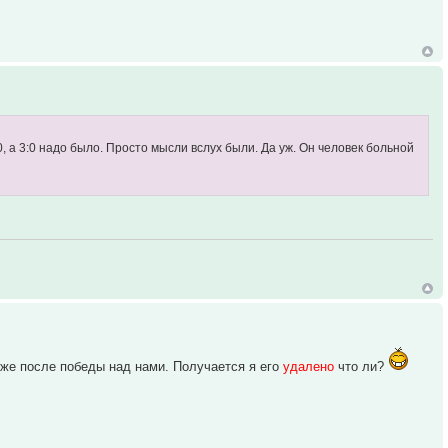
0, а 3:0 надо было. Просто мысли вслух были. Да уж. Он человек больной
и уже после победы над нами. Получается я его
удалено
что ли?