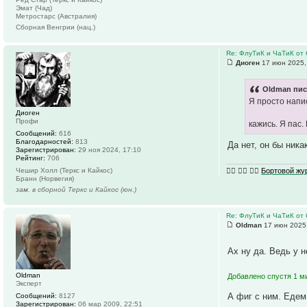
Эмат (Чад)
Метростарс (Австралия)
Сборная Венгрии (нац.)
Re: ФлуТиК и ЧаТиК от 
Диоген
17 июн 2025,
Oldman пис
Я просто напис
Диоген
Профи
кажись. Я пас.
Сообщений:
616
Благодарностей:
813
Да нет, он бы ника
Зарегистрирован:
29 ноя 2024, 17:10
Рейтинг:
706
🏴‍☠️ 🏴‍☠️ 🏴‍☠️
Бортовой ж
Чешир Холл (Теркс и Кайкос)
Бранн (Норвегия)
зам. в сборной Теркс и Кайкос (юн.)
Re: ФлуТиК и ЧаТиК от 
Oldman
17 июн 2025,
Ах ну да. Ведь у н
Oldman
Добавлено спустя 1 м
Эксперт
А фиг с ним. Едем
Сообщений:
8127
Зарегистрирован:
06 мар 2009, 22:51