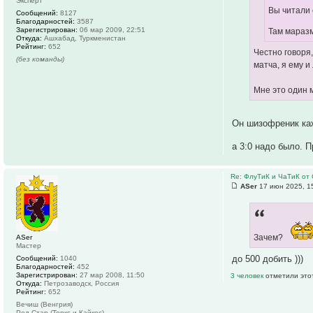
Эксперт
Вы читали 
Сообщений:
8127
Благодарностей:
3587
Зарегистрирован:
06 мар 2009, 22:51
Там маразм
Откуда:
Ашхабад, Туркменистан
Рейтинг:
652
Честно говоря,
(без команды)
матча, я ему и
Мне это один 
Он шизофреник каж
а 3:0 надо было. 
Re: ФлуТиК и ЧаТиК от 
ASer
17 июн 2025, 1
Зачем?
ASer
Мастер
до 500 добить )))
Сообщений:
1040
Благодарностей:
452
Зарегистрирован:
27 мар 2008, 11:50
3 человек
отметили это
Откуда:
Петрозаводск, Россия
Рейтинг:
652
Вечиш (Венгрия)
Ред Стар (Теркс и Кайкос)