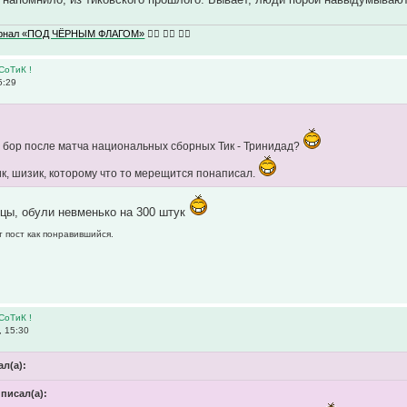
урнал «ПОД ЧЁРНЫМ ФЛАГОМ»
🏴‍☠️ 🏴‍☠️ 🏴‍☠️
СоТиК !
5:29
 бор после матча национальных сборных Тик - Тринидад?
к, шизик, которому что то мерещится понаписал.
цы, обули невменько на 300 штук
т пост как понравившийся.
СоТиК !
 15:30
л(а):
писал(а):