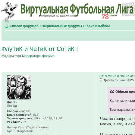
Список форумов
‹
Национальные форумы
‹
Теркс и Кайкос
ФлуТиК и ЧаТиК от СоТиК !
Модератор:
Модераторы форума
Re: ФлуТиК и ЧаТиК от 
Диоген
17 июн 2025,
Oldman пис
Вы читали сыр
Диоген
Профи
Там маразмати
Сообщений:
616
Благодарностей:
813
Честно говоря, я т
Зарегистрирован:
29 ноя 2024, 17:10
Рейтинг:
706
матча, я ему и лай
Чешир Холл (Теркс и Кайкос)
Бранн (Норвегия)
Мне это один матч