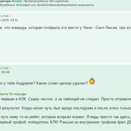
ератора
Karwar
:
Предупреждение без карточки.
 обсуждение действий или бездействия модераторов запрещено.
СоТиК !
 2025, 23:11
е, что команда, которая отобрала это место у Чили - Сент-Люсия, про к
СоТиК !
 09:48
ло у тебя Андраник? Какое слово цензор удалил?
инуты 53 секунды:
 первым в КЛК. Скажу честно, я за таблицей не следил. Просто отправля
 результат. Когда начал путь был вроде последним и после этого только
путь кому то из ребят, которые всерьёз играют. Я ведь просто так здесь
 первый трофей: победитель КЛК! Раньше из внутренних трофеев брал Д1, 