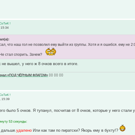
СоТиК !
 15:34
ал(а):
ал, что наш гол не позволил ему выйти из группы. Хотя и я ошибся. ему не 2:
 Не стал спорить. Зачем?
к не вышел, у него ж 8 очков всего в итоге.
урнал «ПОД ЧЁРНЫМ ФЛАГОМ»
🏴‍☠️ 🏴‍☠️ 🏴‍☠️
СоТиК !
 15:39
его было 5 очков. Я тупанул, посчитав от 8 очков, которые у него стал
инуту 53 секунды:
 дальше.
удалено
Или как там по пиратски? Якорь ему в бухту!?