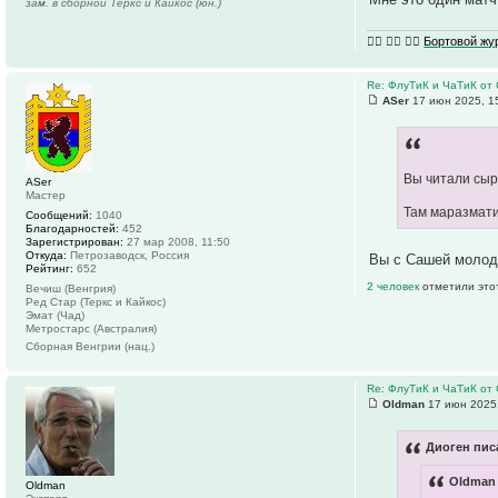
зам. в сборной Теркс и Кайкос (юн.)
🏴‍☠️ 🏴‍☠️ 🏴‍☠️
Бортовой ж
Re: ФлуТиК и ЧаТиК от 
ASer
17 июн 2025, 1
Вы читали сыр
ASer
Мастер
Там маразмати
Сообщений:
1040
Благодарностей:
452
Зарегистрирован:
27 мар 2008, 11:50
Откуда:
Петрозаводск, Россия
Вы с Сашей молод
Рейтинг:
652
2 человек
отметили это
Вечиш (Венгрия)
Ред Стар (Теркс и Кайкос)
Эмат (Чад)
Метростарс (Австралия)
Сборная Венгрии (нац.)
Re: ФлуТиК и ЧаТиК от 
Oldman
17 июн 2025,
Диоген писа
Oldman 
Oldman