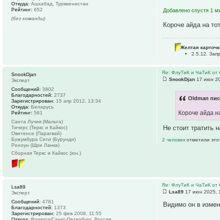
Откуда:
Ашхабад, Туркменистан
Рейтинг:
652
Добавлено спустя 1 ми
(без команды)
Короче айда на то
Желтая карточк
2.5.12. За
Re: ФлуТиК и ЧаТиК от 
SnookDjan
SnookDjan
17 июн 20
Эксперт
Сообщений:
3802
Благодарностей:
2737
Oldman пис
Зарегистрирован:
15 апр 2012, 13:34
Откуда:
Беларусь
Короче айда на
Рейтинг:
561
Санта Лучия (Мальта)
Не стоит тратить н
Тичерс (Теркс и Кайкос)
Оветенсе (Парагвай)
Бужумбура Сити (Бурунди)
2 человек
отметили это
Реноун (Шри Ланка)
Сборная Теркс и Кайкос (юн.)
Re: ФлуТиК и ЧаТиК от 
Lsa89
Lsa89
17 июн 2025, 
Эксперт
Сообщений:
4781
Видимо он в изме
Благодарностей:
1373
Зарегистрирован:
25 фев 2008, 11:55
Откуда:
Воркута/Санкт-Петербург, Россия