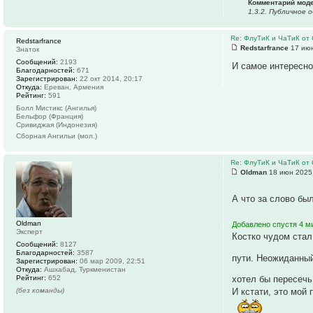
Комментарий мод
1.3.2. Публичное
Re: ФлуТиК и ЧаТиК от 
Redstarfrance
Redstarfrance
17 июн
Знаток
Сообщений:
2193
И самое интересно
Благодарностей:
671
Зарегистрирован:
22 окт 2014, 20:17
Откуда:
Ереван, Армения
Рейтинг:
591
Болл Мистикс (Ангилья)
Бельфор (Франция)
Сривиджая (Индонезия)
Сборная Ангильи (мол.)
Re: ФлуТиК и ЧаТиК от 
Oldman
18 июн 2025,
А что за слово бы
Oldman
Добавлено спустя 4 м
Эксперт
Костко чудом стал
Сообщений:
8127
Благодарностей:
3587
пути. Неожиданный
Зарегистрирован:
06 мар 2009, 22:51
Откуда:
Ашхабад, Туркменистан
Рейтинг:
652
хотел бы пересечь 
(без команды)
И кстати, это мой