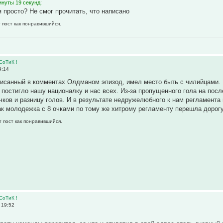
инуты 19 секунд:
 просто? Не смог прочитать, что написано
 пост как понравившийся.
СоТиК !
9:14
писанный в комментах Олдманом эпизод, имел место быть с чилийцами.
 постигло нашу националку и нас всех. Из-за пропущенного гола на пос
чков и разницу голов. И в результате недружелюбного к нам регламента 
ак молодежка с 8 очками по тому же хитрому регламенту перешла дорогу
т пост как понравившийся.
СоТиК !
 19:52