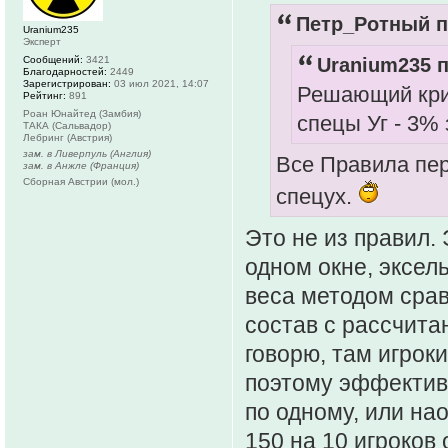
Петр_Ротный п
Uranium235
Эксперт
Сообщений:
3421
Uranium235 п
Благодарностей:
2449
Зарегистрирован:
03 июл 2021, 14:07
Решающий крит
Рейтинг:
891
Роан Юнайтед (Замбия)
спецы Уг - 3% 
ТАКА (Сальвадор)
Лебринг (Австрия)
зам. в Ливерпуль (Англия)
Все Правила пер
зам. в Анжле (Франция)
Сборная Австрии (мол.)
спецух.
Это не из правил.
одном окне, эксел
веса методом срав
состав с рассчита
говорю, там игроки
поэтому эффективн
по одному, или на
150 на 10 игроков о