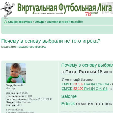
Список форумов
‹
Общие
‹
Ошибки в игре и на сайте
Почему в основу выбрали не того игрока?
Модератор:
Модераторы форума
Почему в основу выбрал
Петр_Ротный
18 июн 
У меня ещё баговее.
CM/CD
33 102
Пк4 Д4 От4 См4
- 
Петр_Ротный
CM/CD
22 100
Пк4 Д4 От4 Уг3
- в
Мастер
Сообщений:
1516
Salome
Благодарностей:
181
Зарегистрирован:
25 июл 2010, 19:41
Откуда:
Уфа, Россия
Edosik
отметил этот пос
Рейтинг:
431
Бечтел (Катар)
Бабакве (Гвинея-Бисау)