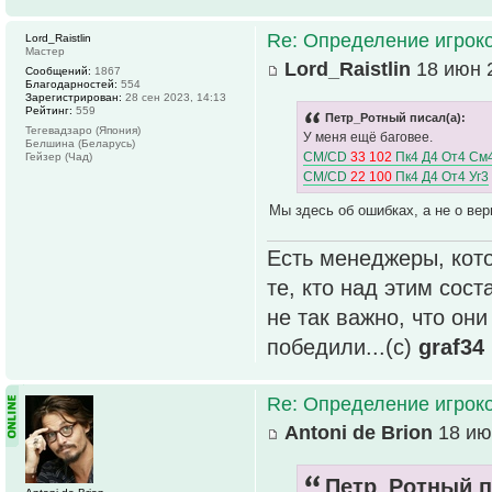
Re: Определение игрок
Lord_Raistlin
Мастер
Lord_Raistlin
18 июн 2
Сообщений:
1867
Благодарностей:
554
Зарегистрирован:
28 сен 2023, 14:13
Рейтинг:
559
Петр_Ротный писал(а):
Тегевадзаро (Япония)
У меня ещё баговее.
Белшина (Беларусь)
CM/CD
33 102
Пк4 Д4 От4 См
Гейзер (Чад)
CM/CD
22 100
Пк4 Д4 От4 Уг3
Мы здесь об ошибках, а не о ве
Есть менеджеры, кото
те, кто над этим сос
не так важно, что он
победили...(с)
graf34
Re: Определение игрок
Antoni de Brion
18 ию
Петр_Ротный п