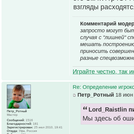
взгляды расходятся
Комментарий моде
запросто могут быт
случая с "лишней" 
мешать построению 
приносить совершенн
разные спецвозможн
Играйте честно, так 
Re: Определение игрок
Петр_Ротный
18 июн 
Lord_Raistlin п
Петр_Ротный
Мастер
Мы здесь об оши
Сообщений:
1516
Благодарностей:
181
Зарегистрирован:
25 июл 2010, 19:41
Откуда:
Уфа, Россия