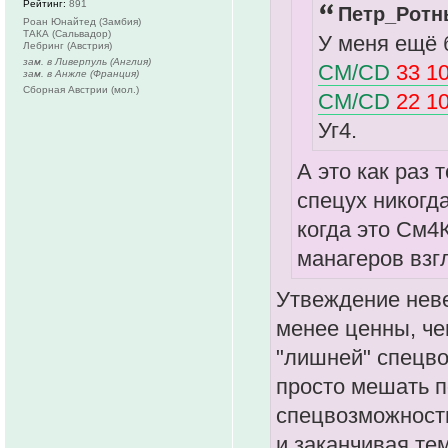
Рейтинг:
891
Петр_Ротны
Роан Юнайтед (Замбия)
ТАКА (Сальвадор)
У меня ещё 
Лебринг (Австрия)
зам. в Ливерпуль (Англия)
CM/CD
33 1
зам. в Анжле (Франция)
Сборная Австрии (мол.)
CM/CD
22 1
Уг4.
А это как раз 
спецух никогд
когда это См4
манагеров взг
Утвеждение неве
менее ценны, чем
"лишней" спецво
просто мешать п
спецвозможност
и заканчивая те