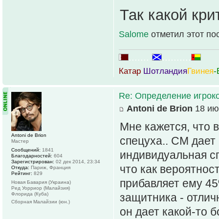
Так какой кр
Salome
отметил этот по
.......
..........
Катар
Шотландия
Гвинея
-
Re: Определение игрок
Antoni de Brion
18 ию
Мне кажется, что 
Antoni de Brion
спецуха.. СМ дает
Мастер
Сообщений:
1841
индивидуальная с
Благодарностей:
604
Зарегистрирован:
02 дек 2014, 23:34
что как вероятност
Откуда:
Париж, Франция
Рейтинг:
829
прибавляет ему 45
Новая Бавария (Украина)
Ред Уорриор (Малайзия)
Флорида (Куба)
защитника - отлич
Сборная Малайзии (юн.)
он дает какой-то б