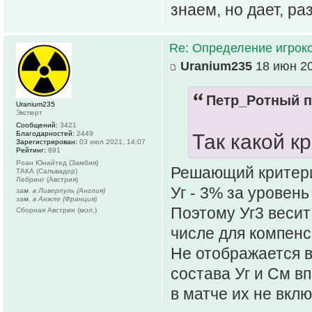
знаем, но дает, ра
Re: Определение игрок
Uranium235
18 июн 20
Петр_Ротный п
Uranium235
Эксперт
Сообщений:
3421
Благодарностей:
2449
Так какой 
Зарегистрирован:
03 июл 2021, 14:07
Рейтинг:
891
Роан Юнайтед (Замбия)
Решающий критерий
ТАКА (Сальвадор)
Лебринг (Австрия)
Уг - 3% за уровень
зам. в Ливерпуль (Англия)
зам. в Анжле (Франция)
Поэтому Уг3 весит
Сборная Австрии (мол.)
числе для компенс
Не отображается в
состава Уг и См в
в матче их не вкл