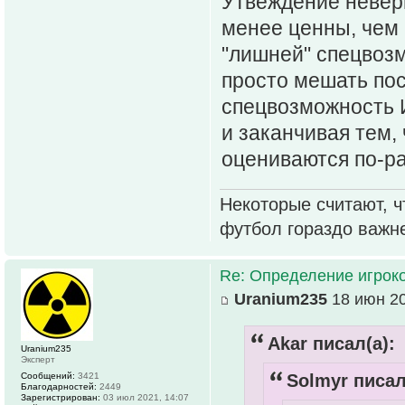
Утвеждение неверн
менее ценны, чем 
"лишней" спецвоз
просто мешать пос
спецвозможность 
и заканчивая тем,
оцениваются по-р
Некоторые считают, ч
футбол гораздо важн
Re: Определение игрок
Uranium235
18 июн 20
Akar писал(а):
Uranium235
Эксперт
Сообщений:
3421
Solmyr писал
Благодарностей:
2449
Зарегистрирован:
03 июл 2021, 14:07