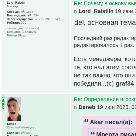
Re: Почему в основу вы
Lord_Raistlin
Мастер
Lord_Raistlin
19 июн 2
Сообщений:
1867
Благодарностей:
554
Зарегистрирован:
28 сен 2023, 14:13
del, основная тем
Рейтинг:
559
Тегевадзаро (Япония)
Белшина (Беларусь)
Гейзер (Чад)
Последний раз редактиро
редактировалось 1 раз.
Есть менеджеры, кото
те, кто над этим сос
не так важно, что он
победили...(с)
graf34
Re: Определение игрок
Deneb
19 июн 2025, 0
Akar писал(а):
Deneb
Опытный менеджер
Сообщений:
483
Mpenza писал