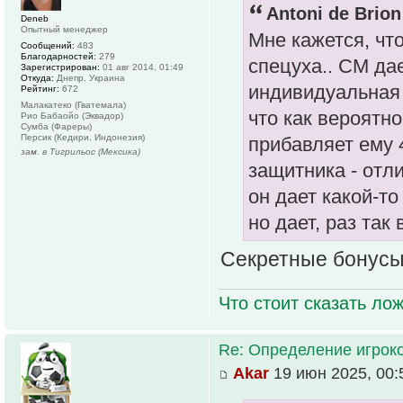
Antoni de Brion
Deneb
Опытный менеджер
Мне кажется, чт
Сообщений:
483
Благодарностей:
279
спецуха.. СМ дае
Зарегистрирован:
01 авг 2014, 01:49
Откуда:
Днепр, Украина
индивидуальная 
Рейтинг:
672
Малакатеко (Гватемала)
что как вероятно
Рио Бабаойо (Эквадор)
Сумба (Фареры)
Персик (Кедири, Индонезия)
прибавляет ему 
зам. в Тигрильос (Мексика)
защитника - отл
он дает какой-то
но дает, раз так
Секретные бонусы 
Что стоит сказать лож
Re: Определение игрок
Akar
19 июн 2025, 00: