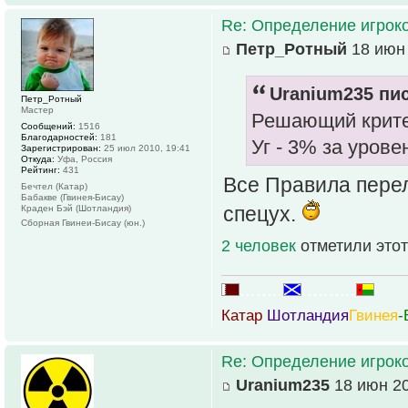
Re: Определение игрок
Петр_Ротный
18 июн 
Uranium235 пис
Петр_Ротный
Мастер
Решающий критер
Сообщений:
1516
Благодарностей:
181
Уг - 3% за урове
Зарегистрирован:
25 июл 2010, 19:41
Откуда:
Уфа, Россия
Рейтинг:
431
Все Правила пере
Бечтел (Катар)
Бабакве (Гвинея-Бисау)
спецух.
Краден Бэй (Шотландия)
Сборная Гвинеи-Бисау (юн.)
2 человек
отметили этот
.......
..........
Катар
Шотландия
Гвинея
-
Re: Определение игрок
Uranium235
18 июн 20