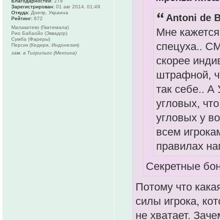
Благодарностей:
279
Зарегистрирован:
01 авг 2014, 01:49
Откуда:
Днепр, Украина
Antoni de B
Рейтинг:
672
Малакатеко (Гватемала)
Мне кажется
Рио Бабаойо (Эквадор)
Сумба (Фареры)
спецуха.. СМ
Персик (Кедири, Индонезия)
зам. в Тигрильос (Мексика)
скорее инди
штрафной, ч
так себе.. 
угловых, что
угловых у во
всем игрокам
правилах на
Секретные бон
Потому что кака
силы игрока, кот
не хватает. Заче