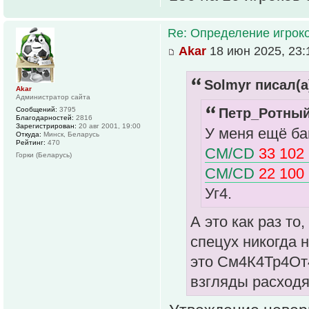
Re: Определение игрок
Akar
18 июн 2025, 23:
Solmyr писал(а
Akar
Администратор сайта
Сообщений:
3795
Петр_Ротный
Благодарностей:
2816
Зарегистрирован:
20 авг 2001, 19:00
У меня ещё ба
Откуда:
Минск, Беларусь
Рейтинг:
470
CM/CD
33 102
Горки (Беларусь)
CM/CD
22 100
Уг4.
А это как раз то
спецух никогда 
это См4К4Тр4От4
взгляды расходят