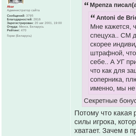
Mpenza писал(а
Akar
Администратор сайта
Сообщений:
3795
Antoni de Bri
Благодарностей:
2816
Зарегистрирован:
20 авг 2001, 19:00
Мне кажется, 
Откуда:
Минск, Беларусь
Рейтинг:
470
спецуха.. СМ д
Горки (Беларусь)
скорее индиви
штрафной, что 
себе.. А УГ п
что как для за
соперника, плю
именно, мы не 
Секретные бонус
Потому что какая 
силы игрока, котор
хватает. Зачем в 