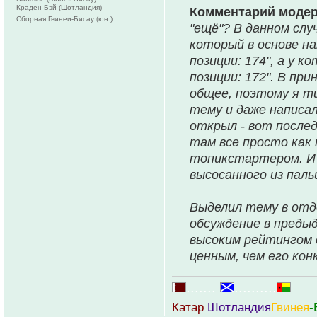
Краден Бэй (Шотландия)
Комментарий моде
Сборная Гвинеи-Бисау (юн.)
"ещё"? В данном слу
который в основе на
позиции: 174", а у к
позиции: 172". В пр
общее, поэтому я т
тему и даже написал
открыл - вот послед
там все просто как 
топикстартером. И 
высосанного из паль
Выделил тему в отд
обсуждение в предыд
высоким рейтингом 
ценным, чем его кон
.......
..........
Катар
Шотландия
Гвинея
-