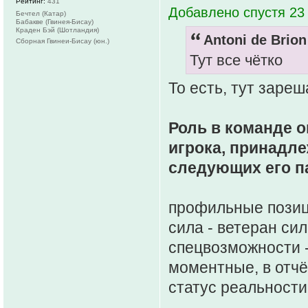
Рейтинг:
431
Добавлено спустя 23
Бечтел (Катар)
Бабакве (Гвинея-Бисау)
Краден Бэй (Шотландия)
Antoni de Brion
Сборная Гвинеи-Бисау (юн.)
Тут все чётко
То есть, тут заре
Роль в команде 
игрока, принадле
следующих его п
профильные позиц
сила - ветеран си
спецвозможности -
моментные, в отчё
статус реальности