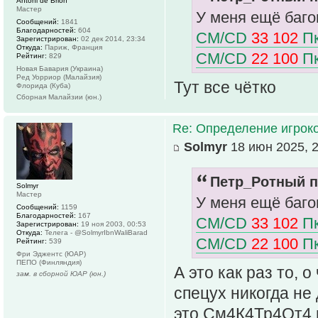
Antoni de Brion
Мастер
У меня ещё баго
Сообщений:
1841
Благодарностей:
604
CM/CD
33 102
Пк
Зарегистрирован:
02 дек 2014, 23:34
Откуда:
Париж, Франция
CM/CD
22 100
Пк
Рейтинг:
829
Новая Бавария (Украина)
Ред Уорриор (Малайзия)
Тут все чётко
Флорида (Куба)
Сборная Малайзии (юн.)
Re: Определение игрок
Solmyr
18 июн 2025, 2
Петр_Ротный п
Solmyr
Мастер
У меня ещё баго
Сообщений:
1159
Благодарностей:
167
CM/CD
33 102
Пк
Зарегистрирован:
19 ноя 2003, 00:53
Откуда:
Телега - @SolmyrIbnWaliBarad
CM/CD
22 100
Пк
Рейтинг:
539
Фри Эджентс (ЮАР)
ПЕПО (Финляндия)
А это как раз то,
зам. в сборной ЮАР (юн.)
спецух никогда не
это См4К4Тр4От4 