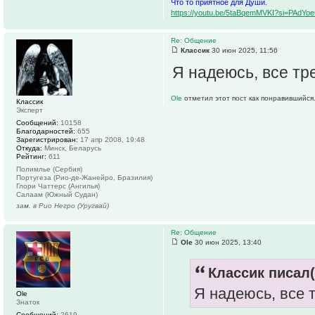
Что то приятное для Души.
https://youtu.be/5taBqemMVKI?si=PAdY
Re: Общение
Классик
30 июн 2025, 11:56
Я надеюсь, все т
Ole
отметил этот пост как понравившийся
Классик
Эксперт
Сообщений:
10158
Благодарностей:
655
Зарегистрирован:
17 апр 2008, 19:48
Откуда:
Минск, Беларусь
Рейтинг:
611
Полимлье (Сербия)
Португеза (Рио-де-Жанейро, Бразилия)
Глори Чаттерс (Ангилья)
Салаам (Южный Судан)
зам. в Рио Негро (Уругвай)
Re: Общение
Ole
30 июн 2025, 13:40
Классик писал(
Я надеюсь, все 
Ole
Знаток
Сообщений:
2619