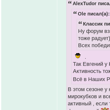
AlexTudor писа
Ole писал(а):
Классик пи
Ну форум вз
тоже радует
Всех победи
.
Так Евгений у
Активность то
Всё в Наших Р
В этом сезоне у 
мирокубков и вс
активный , если