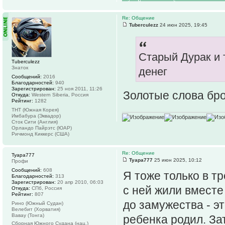
Re: Общение
Tuberculezz
24 июн 2025, 19:45
Старый Дурак и 
Tuberculezz
Знаток
денег
Сообщений:
2016
Благодарностей:
940
Зарегистрирован:
25 ноя 2011, 11:26
Золотые слова бр
Откуда:
Western Siberia, Россия
Рейтинг:
1282
ТНТ (Южная Корея)
Имбабура (Эквадор)
Сток Сити (Англия)
Орландо Пайрэтс (ЮАР)
Ричмонд Киккерс (США)
Re: Общение
Tyapa777
Tyapa777
25 июн 2025, 10:12
Профи
Сообщений:
608
Я тоже только в тр
Благодарностей:
313
Зарегистрирован:
20 апр 2010, 06:03
с ней жили вместе
Откуда:
СПб, Россия
Рейтинг:
807
до замужества - эт
Рино (Южный Судан)
Велебит (Хорватия)
Вавау (Тонга)
ребенка родил. За
Сборная Южного Судана (нац.)