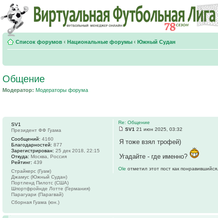
Список форумов
‹
Национальные форумы
‹
Южный Судан
Общение
Модератор:
Модераторы форума
Re: Общение
SV1
SV1
21 июн 2025, 03:32
Президент ФФ Гуама
Сообщений:
4160
Я тоже взял трофей)
Благодарностей:
877
Зарегистрирован:
25 дек 2018, 22:15
Угадайте - где именно?
Откуда:
Москва, Россия
Рейтинг:
439
Ole
отметил этот пост как понравившийся
Страйкерс (Гуам)
Джамус (Южный Судан)
Портленд Пилотс (США)
Шпортфройнде Лотте (Германия)
Парагуари (Парагвай)
Сборная Гуама (юн.)