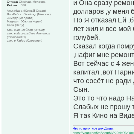
и Она сразу ремон
Откуда:
Chisinau, Молдова
Рейтинг:
680
долларов ,у меня б
Альтабара (Южный Судан)
Лос-Кабос Юнайтед (Мексика)
Зимбру (Молдова)
Но Я отказал Ей ,
Маджанг (Южная Корея)
Хаэн (Перу)
лет жил и все мой 
зам. в Менгейлор (Индия)
зам. в Массельбург Атлетик
голубей.
(Шотландия)
зам. в Табор (Словения)
Сказал когда помру
,нафиг мне ремонт
Вот сейчас с 4 же
капитал ,вот Парн
что сосёт не ради
Сын.
Это то что надо Н
Слабых не прошу 
Я так Кино на Вид
Что то приятное для Души.
https://youtu.be/5taBqemMVKI?si=PAdY