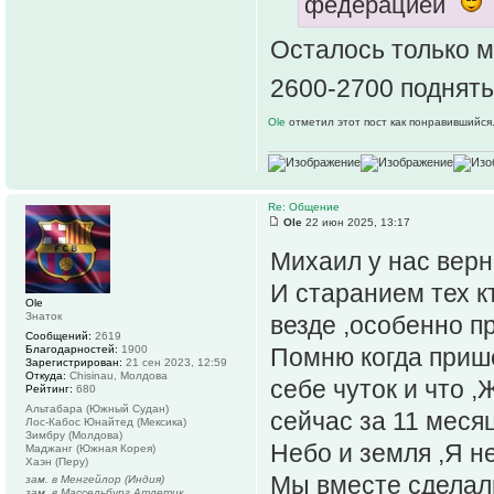
федерацией
Осталось только м
2600-2700 поднять
Ole
отметил этот пост как понравившийся
Re: Общение
Ole
22 июн 2025, 13:17
Михаил у нас верн
И старанием тех к
Ole
Знаток
везде ,особенно п
Сообщений:
2619
Благодарностей:
1900
Помню когда прише
Зарегистрирован:
21 сен 2023, 12:59
Откуда:
Chisinau, Молдова
себе чуток и что 
Рейтинг:
680
Альтабара (Южный Судан)
сейчас за 11 меся
Лос-Кабос Юнайтед (Мексика)
Зимбру (Молдова)
Небо и земля ,Я н
Маджанг (Южная Корея)
Хаэн (Перу)
Мы вместе сделал
зам. в Менгейлор (Индия)
зам. в Массельбург Атлетик