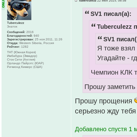
Tuberculezz
22 июн 2025, 06:58
SV1 писал(а):
Tuberculezz
Tuberculezz п
Знаток
Сообщений:
2016
Благодарностей:
940
SV1 писал(
Зарегистрирован:
25 ноя 2011, 11:26
Откуда:
Western Siberia, Россия
Я тоже взял
Рейтинг:
1282
ТНТ (Южная Корея)
Угадайте - 
Имбабура (Эквадор)
Сток Сити (Англия)
Орландо Пайрэтс (ЮАР)
Ричмонд Киккерс (США)
Чемпион КЛК т
Прошу заметить 
Прошу прощения
серьезно жду тебя
Добавлено спустя 1 м