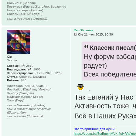
Полимлье (Сербия)
Португеза (Рио-де-Жанейро, Бразилия)
Глори Чаттерс (Ангилья)
Салаам (Южный Судан)
зам. в Рио Негро (Уругвай)
Re: Общение
Ole
21 июн 2025, 10:50
Классик писал(
Ну форум взбодр
Ole
Знаток
радует)
Сообщений:
2619
Благодарностей:
1900
Всех победителе
Зарегистрирован:
21 сен 2023, 12:59
Откуда:
Chisinau, Молдова
Рейтинг:
680
Альтабара (Южный Судан)
.
Лос-Кабос Юнайтед (Мексика)
Зимбру (Молдова)
Так Евгений у Нас
Маджанг (Южная Корея)
Хаэн (Перу)
Активность тоже ,
зам. в Менгейлор (Индия)
зам. в Массельбург Атлетик
(Шотландия)
Всё в Наших Рука
зам. в Табор (Словения)
Что то приятное для Души.
https://youtu.be/5taBqemMVKI?si=PAdY