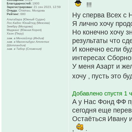
!!!
Благодарностей:
1900
Зарегистрирован:
21 сен 2023, 12:59
Откуда:
Chisinau, Молдова
Ну сперва Всех с 
Рейтинг:
680
Альтабара (Южный Судан)
Я лично хочу прод
Лос-Кабос Юнайтед (Мексика)
Зимбру (Молдова)
Маджанг (Южная Корея)
Но конечно хочу з
Хаэн (Перу)
зам. в Менгейлор (Индия)
результаты что сде
зам. в Массельбург Атлетик
(Шотландия)
И конечно если бу
зам. в Табор (Словения)
интересах Сборно
У меня Азарт и жел
хочу , пусть это б
Добавлено спустя 1 ч
А у Нас Фонд ФФ пр
сегодня еще переве
Остаёться Ивану и
,
.