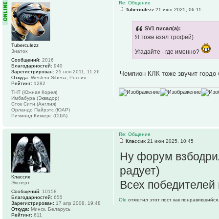
Re: Общение
Tuberculezz
21 июн 2025, 06:11
SV1 писал(а):
Я тоже взял трофей)
Tuberculezz
Знаток
Угадайте - где именно?
Сообщений:
2016
Благодарностей:
940
Зарегистрирован:
25 ноя 2011, 11:26
Чемпион КЛК тоже звучит гордо
Откуда:
Western Siberia, Россия
Рейтинг:
1282
ТНТ (Южная Корея)
Имбабура (Эквадор)
Сток Сити (Англия)
Орландо Пайрэтс (ЮАР)
Ричмонд Киккерс (США)
Re: Общение
Классик
21 июн 2025, 10:45
Ну форум взбодрил
радует)
Классик
Всех победителей 
Эксперт
Сообщений:
10158
Благодарностей:
655
Ole
отметил этот пост как понравившийся
Зарегистрирован:
17 апр 2008, 19:48
Откуда:
Минск, Беларусь
Рейтинг:
611