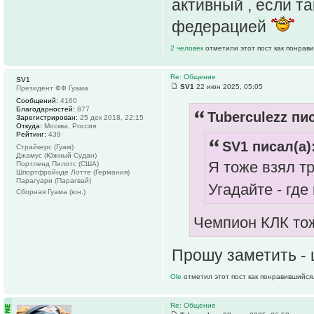
активный , если т
федерацией
2 человек
отметили этот пост как понрав
Re: Общение
SV1
SV1
22 июн 2025, 05:05
Президент ФФ Гуама
Сообщений:
4160
Благодарностей:
877
Tuberculezz пис
Зарегистрирован:
25 дек 2018, 22:15
Откуда:
Москва, Россия
Рейтинг:
439
SV1 писал(а)
Страйкерс (Гуам)
Джамус (Южный Судан)
Я тоже взял т
Портленд Пилотс (США)
Шпортфройнде Лотте (Германия)
Парагуари (Парагвай)
Угадайте - гд
Сборная Гуама (юн.)
Чемпион КЛК тож
Прошу заметить -
Ole
отметил этот пост как понравившийся
Re: Общение