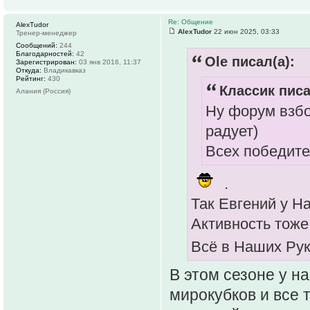
Re: Общение
AlexTudor
AlexTudor
22 июн 2025, 03:33
Тренер-менеджер
Сообщений:
244
Благодарностей:
42
Ole писал(а):
Зарегистрирован:
03 янв 2016, 11:37
Откуда:
Владикавказ
Рейтинг:
430
Классик писа
Алания (Россия)
Ну форум взбо
радует)
Всех победите
.
Так Евгений у Н
Активность тоже
Всё в Наших Ру
В этом сезоне у на
мирокубков и все 