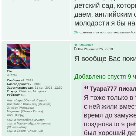
детский сад, кото
даем, английским 
молодости я бы на
Ole
отметил этот пост как понравившийся
Re: Общение
Ole
26 июн 2025, 22:19
Я вообще Вас пок
Ole
Знаток
Добавлено спустя 9 ч
Сообщений:
2619
Благодарностей:
1900
Tyapa777 писал
Зарегистрирован:
21 сен 2023, 12:59
Откуда:
Chisinau, Молдова
Рейтинг:
680
Я тоже только в 
Альтабара (Южный Судан)
Лос-Кабос Юнайтед (Мексика)
с ней жили вмес
Зимбру (Молдова)
Маджанг (Южная Корея)
время до замуже
Хаэн (Перу)
зам. в Менгейлор (Индия)
поздновато я ре
зам. в Массельбург Атлетик
(Шотландия)
зам. в Табор (Словения)
был хороший дет