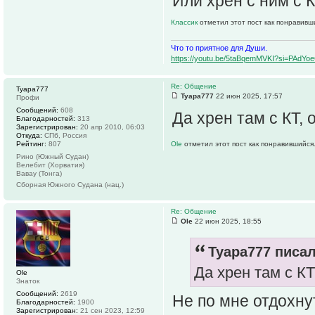
Или хрен с ним с К
Классик
отметил этот пост как понравивш
Что то приятное для Души.
https://youtu.be/5taBqemMVKI?si=PAdY
Re: Общение
Tyapa777
Tyapa777
22 июн 2025, 17:57
Профи
Сообщений:
608
Да хрен там с КТ, 
Благодарностей:
313
Зарегистрирован:
20 апр 2010, 06:03
Откуда:
СПб, Россия
Рейтинг:
807
Ole
отметил этот пост как понравившийся
Рино (Южный Судан)
Велебит (Хорватия)
Вавау (Тонга)
Сборная Южного Судана (нац.)
Re: Общение
Ole
22 июн 2025, 18:55
Tyapa777 писал
Да хрен там с КТ
Ole
Знаток
Сообщений:
2619
Не по мне отдохну
Благодарностей:
1900
Зарегистрирован:
21 сен 2023, 12:59